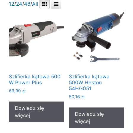
12
/
24
/
48
/
All
Szlifierka kątowa 500
Szlifierka kątowa
W Power Plus
500W Heston
54HG051
69,99
zł
50,16
zł
Dowiedz się
Dowiedz się
więcej
więcej