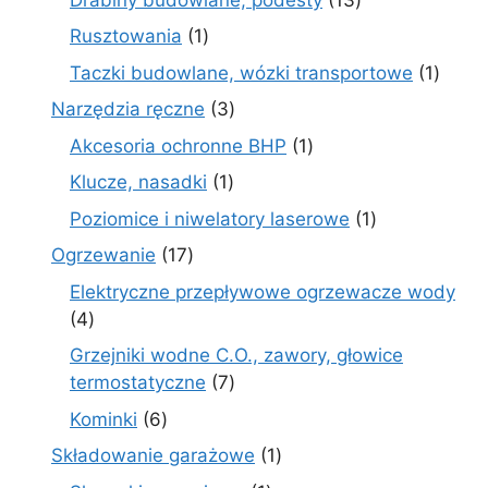
produktów
1
Rusztowania
1
produkt
1
Taczki budowlane, wózki transportowe
1
produ
3
Narzędzia ręczne
3
produkty
1
Akcesoria ochronne BHP
1
produkt
1
Klucze, nasadki
1
produkt
1
Poziomice i niwelatory laserowe
1
produkt
17
Ogrzewanie
17
produktów
Elektryczne przepływowe ogrzewacze wody
4
4
produkty
Grzejniki wodne C.O., zawory, głowice
7
termostatyczne
7
produktów
6
Kominki
6
produktów
1
Składowanie garażowe
1
produkt