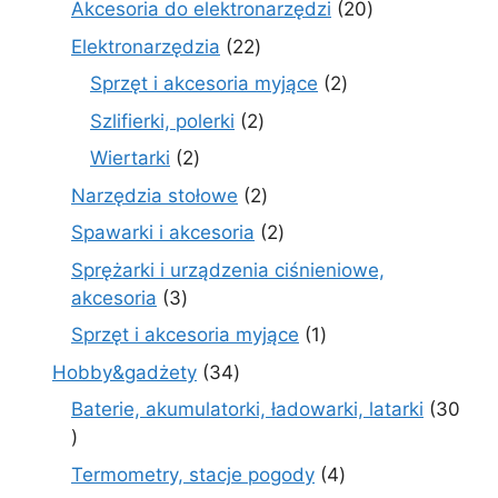
20
Akcesoria do elektronarzędzi
20
produktów
22
Elektronarzędzia
22
produkty
2
Sprzęt i akcesoria myjące
2
produkty
2
Szlifierki, polerki
2
produkty
2
Wiertarki
2
produkty
2
Narzędzia stołowe
2
produkty
2
Spawarki i akcesoria
2
produkty
Sprężarki i urządzenia ciśnieniowe,
3
akcesoria
3
produkty
1
Sprzęt i akcesoria myjące
1
produkt
34
Hobby&gadżety
34
produkty
Baterie, akumulatorki, ładowarki, latarki
30
30
produktów
4
Termometry, stacje pogody
4