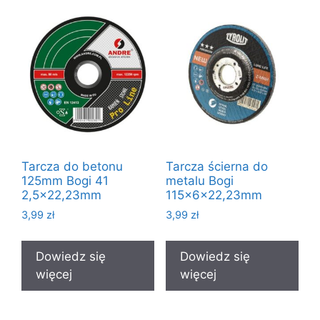
Tarcza do betonu
Tarcza ścierna do
125mm Bogi 41
metalu Bogi
2,5×22,23mm
115x6x22,23mm
3,99
zł
3,99
zł
Dowiedz się
Dowiedz się
więcej
więcej