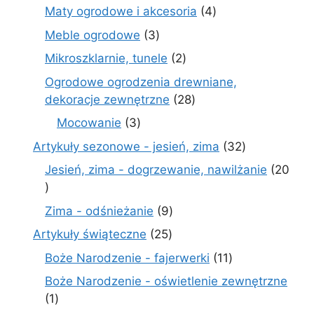
produktów
4
Maty ogrodowe i akcesoria
4
produkty
3
Meble ogrodowe
3
produkty
2
Mikroszklarnie, tunele
2
produkty
Ogrodowe ogrodzenia drewniane,
28
dekoracje zewnętrzne
28
produktów
3
Mocowanie
3
produkty
32
Artykuły sezonowe - jesień, zima
32
produkty
Jesień, zima - dogrzewanie, nawilżanie
20
20
produktów
9
Zima - odśnieżanie
9
produktów
25
Artykuły świąteczne
25
produktów
11
Boże Narodzenie - fajerwerki
11
produktów
Boże Narodzenie - oświetlenie zewnętrzne
1
1