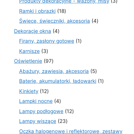
3
Produkty dekoracyjne - wazony, misy
3
produk
18
Ramki i obrazki
18
produktów
4
Świece, świeczniki, akcesoria
4
produkty
4
Dekoracje okna
4
produkty
1
Firany, zasłony gotowe
1
produkt
3
Karnisze
3
produkty
97
Oświetlenie
97
produktów
5
Abażury, zawiesia, akcesoria
5
produktów
1
Baterie, akumulatorki, ładowarki
1
produkt
12
Kinkiety
12
produktów
4
Lampki nocne
4
produkty
12
Lampy podłogowe
12
produktów
23
Lampy wiszące
23
produkty
Oczka halogenowe i reflektorowe, zestawy