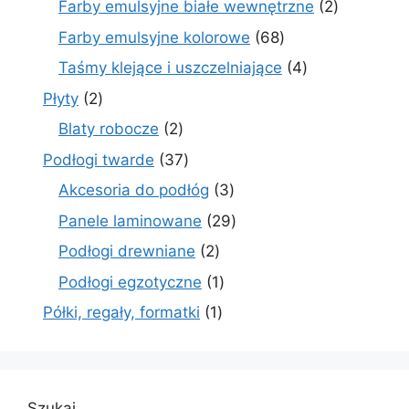
2
Farby emulsyjne białe wewnętrzne
2
produkty
68
Farby emulsyjne kolorowe
68
produktów
4
Taśmy klejące i uszczelniające
4
produkty
2
Płyty
2
produkty
2
Blaty robocze
2
produkty
37
Podłogi twarde
37
produktów
3
Akcesoria do podłóg
3
produkty
29
Panele laminowane
29
produktów
2
Podłogi drewniane
2
produkty
1
Podłogi egzotyczne
1
produkt
1
Półki, regały, formatki
1
produkt
Szukaj