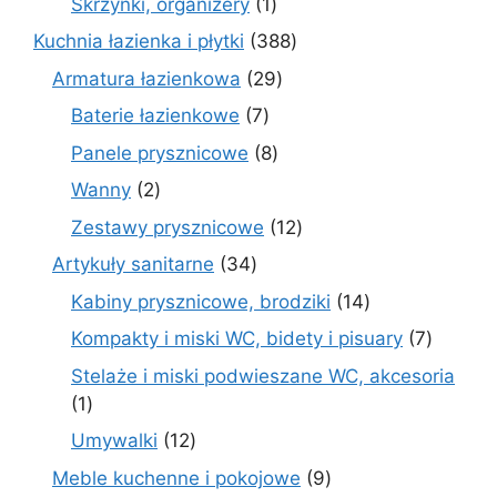
1
Skrzynki, organizery
1
produkt
388
Kuchnia łazienka i płytki
388
produktów
29
Armatura łazienkowa
29
produktów
7
Baterie łazienkowe
7
produktów
8
Panele prysznicowe
8
produktów
2
Wanny
2
produkty
12
Zestawy prysznicowe
12
produktów
34
Artykuły sanitarne
34
produkty
14
Kabiny prysznicowe, brodziki
14
produktów
7
Kompakty i miski WC, bidety i pisuary
7
produk
Stelaże i miski podwieszane WC, akcesoria
1
1
produkt
12
Umywalki
12
produktów
9
Meble kuchenne i pokojowe
9