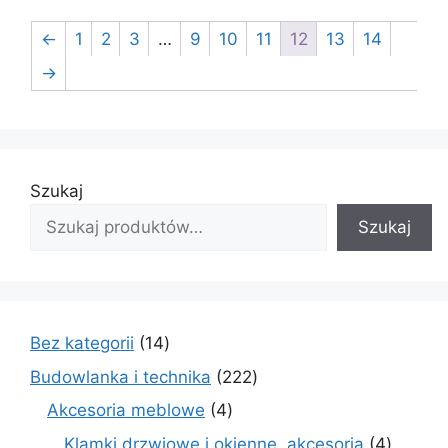
←
1
2
3
…
9
10
11
12
13
14
→
Szukaj
Szukaj
14
Bez kategorii
14
produktów
222
Budowlanka i technika
222
produkty
4
Akcesoria meblowe
4
produkty
4
Klamki drzwiowe i okienne, akcesoria
4