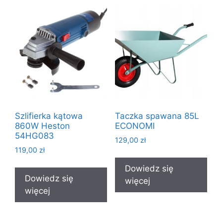
Szlifierka kątowa
Taczka spawana 85L
860W Heston
ECONOMI
54HG083
129,00
zł
119,00
zł
Dowiedz się
Dowiedz się
więcej
więcej