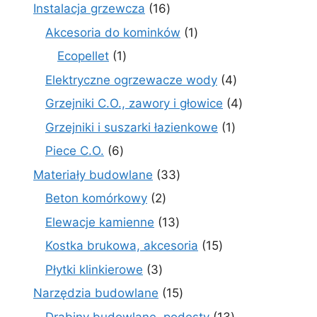
produkty
16
Instalacja grzewcza
16
produktów
1
Akcesoria do kominków
1
produkt
1
Ecopellet
1
produkt
4
Elektryczne ogrzewacze wody
4
produkty
4
Grzejniki C.O., zawory i głowice
4
produkty
1
Grzejniki i suszarki łazienkowe
1
produkt
6
Piece C.O.
6
produktów
33
Materiały budowlane
33
produkty
2
Beton komórkowy
2
produkty
13
Elewacje kamienne
13
produktów
15
Kostka brukowa, akcesoria
15
produktów
3
Płytki klinkierowe
3
produkty
15
Narzędzia budowlane
15
produktów
13
Drabiny budowlane, podesty
13