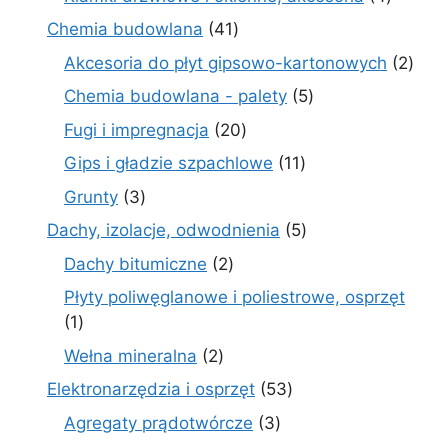
produkt
41
Chemia budowlana
41
produktów
2
Akcesoria do płyt gipsowo-kartonowych
2
prod
5
Chemia budowlana - palety
5
produktów
20
Fugi i impregnacja
20
produktów
11
Gips i gładzie szpachlowe
11
produktów
3
Grunty
3
produkty
5
Dachy, izolacje, odwodnienia
5
produktów
2
Dachy bitumiczne
2
produkty
Płyty poliwęglanowe i poliestrowe, osprzęt
1
1
produkt
2
Wełna mineralna
2
produkty
53
Elektronarzędzia i osprzęt
53
produkty
3
Agregaty prądotwórcze
3
produkty