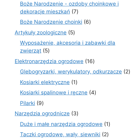
produkt
Boże Narodzenie - ozdoby choinkowe i
7
dekoracje mieszkań
7
produktów
6
Boże Narodzenie choinki
6
produktów
5
Artykuły zoologiczne
5
produktów
Wyposażenie, akcesoria i zabawki dla
5
zwierząt
5
produktów
16
Elektronarzędzia ogrodowe
16
produktów
2
Glebogryzarki, werykulatory, odkurzacze
2
prod
1
Kosiarki elektryczne
1
produkt
4
Kosiarki spalinowe i ręczne
4
produkty
9
Pilarki
9
produktów
3
Narzędzia ogrodnicze
3
produkty
1
Duże i małe narzędzia ogrodowe
1
produkt
2
Taczki ogrodowe, wały, siewniki
2