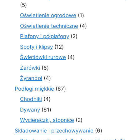
5
5
produktów
1
Oświetlenie ogrodowe
1
produkt
4
Oświetlenie techniczne
4
produkty
2
Plafony i półplafony
2
produkty
12
Spoty i klipsy
12
produktów
4
Świetlówki rurowe
4
produkty
6
Żarówki
6
produktów
4
Żyrandol
4
produkty
67
Podłogi miękkie
67
produktów
4
Chodniki
4
produkty
61
Dywany
61
produktów
2
Wycieraczki, stopnice
2
produkty
6
Składowanie i przechowywanie
6
produktów