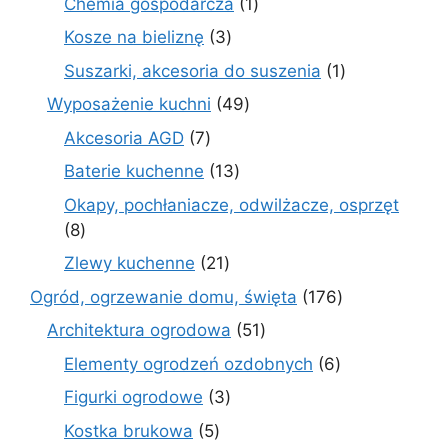
1
Chemia gospodarcza
1
produkt
3
Kosze na bieliznę
3
produkty
1
Suszarki, akcesoria do suszenia
1
produkt
49
Wyposażenie kuchni
49
produktów
7
Akcesoria AGD
7
produktów
13
Baterie kuchenne
13
produktów
Okapy, pochłaniacze, odwilżacze, osprzęt
8
8
produktów
21
Zlewy kuchenne
21
produktów
176
Ogród, ogrzewanie domu, święta
176
produktów
51
Architektura ogrodowa
51
produktów
6
Elementy ogrodzeń ozdobnych
6
produktów
3
Figurki ogrodowe
3
produkty
5
Kostka brukowa
5