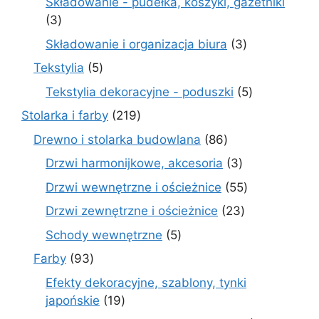
Składowanie - pudełka, koszyki, gazetniki
3
3
produkty
3
Składowanie i organizacja biura
3
produkty
5
Tekstylia
5
produktów
5
Tekstylia dekoracyjne - poduszki
5
produktów
219
Stolarka i farby
219
produktów
86
Drewno i stolarka budowlana
86
produktów
3
Drzwi harmonijkowe, akcesoria
3
produkty
55
Drzwi wewnętrzne i ościeżnice
55
produktów
23
Drzwi zewnętrzne i ościeżnice
23
produkty
5
Schody wewnętrzne
5
produktów
93
Farby
93
produkty
Efekty dekoracyjne, szablony, tynki
19
japońskie
19
produktów