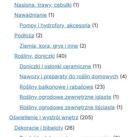
produkty
1
Nasiona, trawy, cebulki
1
produkt
1
Nawadnianie
1
produkt
1
Pompy i hydrofory, akcesoria
1
produkt
2
Podłoża
2
produkty
2
Ziemia, kora, grys i inne
2
produkty
40
Rośliny, doniczki
40
produktów
11
Doniczki i osłonki ceramiczne
11
produktów
4
Nawozy i preparaty do roślin domowych
4
prod
23
Rośliny balkonowe i rabatowe
23
produkty
1
Rośliny ogrodowe zewnętrzne iglaste
1
produkt
1
Rośliny ogrodowe zewnętrzne liściaste
1
produk
205
Oświetlenie i wystrój wnętrz
205
produktów
26
Dekoracje i bibeloty
26
produktów