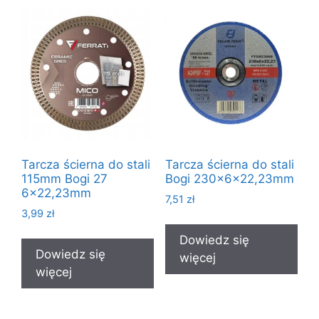
Tarcza ścierna do stali
Tarcza ścierna do stali
115mm Bogi 27
Bogi 230x6x22,23mm
6×22,23mm
7,51
zł
3,99
zł
Dowiedz się
Dowiedz się
więcej
więcej