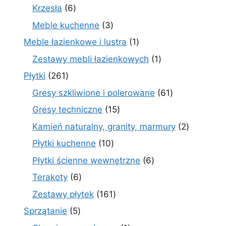
produktów
6
Krzesła
6
produktów
3
Meble kuchenne
3
produkty
1
Meble łazienkowe i lustra
1
produkt
1
Zestawy mebli łazienkowych
1
produkt
261
Płytki
261
produktów
61
Gresy szkliwione i polerowane
61
produktów
15
Gresy techniczne
15
produktów
2
Kamień naturalny, granity, marmury
2
produkty
10
Płytki kuchenne
10
produktów
6
Płytki ścienne wewnętrzne
6
produktów
6
Terakoty
6
produktów
161
Zestawy płytek
161
produktów
5
Sprzątanie
5
produktów