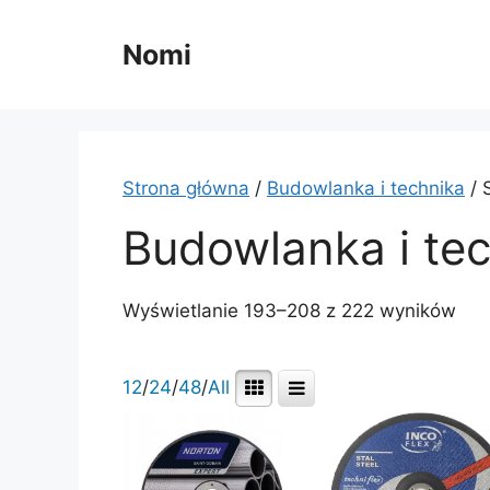
Przejdź
do
Nomi
treści
Strona główna
/
Budowlanka i technika
/ 
Budowlanka i te
Wyświetlanie 193–208 z 222 wyników
12
/
24
/
48
/
All