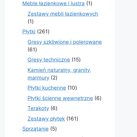
produkty
1
Meble łazienkowe i lustra
1
produkt
Zestawy mebli łazienkowych
1
1
produkt
261
Płytki
261
produktów
Gresy szkliwione i polerowane
61
61
produktów
15
Gresy techniczne
15
produktów
Kamień naturalny, granity,
2
marmury
2
produkty
10
Płytki kuchenne
10
produktów
6
Płytki ścienne wewnętrzne
6
produktów
6
Terakoty
6
produktów
161
Zestawy płytek
161
produktów
5
Sprzątanie
5
produktów