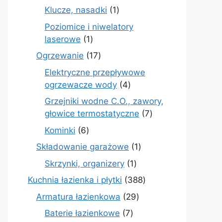
produkt
1
Klucze, nasadki
1
produkt
Poziomice i niwelatory
1
laserowe
1
produkt
17
Ogrzewanie
17
produktów
Elektryczne przepływowe
4
ogrzewacze wody
4
produkty
Grzejniki wodne C.O., zawory,
7
głowice termostatyczne
7
produktów
6
Kominki
6
produktów
1
Składowanie garażowe
1
produkt
1
Skrzynki, organizery
1
produkt
388
Kuchnia łazienka i płytki
388
produktów
29
Armatura łazienkowa
29
produktów
7
Baterie łazienkowe
7