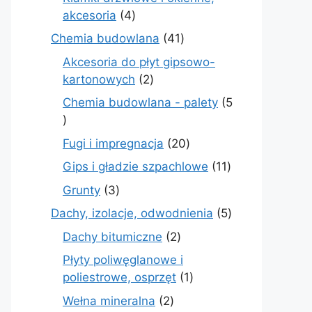
4
akcesoria
4
produkty
41
Chemia budowlana
41
produktów
Akcesoria do płyt gipsowo-
2
kartonowych
2
produkty
Chemia budowlana - palety
5
5
produktów
20
Fugi i impregnacja
20
produktów
11
Gips i gładzie szpachlowe
11
produktów
3
Grunty
3
produkty
5
Dachy, izolacje, odwodnienia
5
produktów
2
Dachy bitumiczne
2
produkty
Płyty poliwęglanowe i
1
poliestrowe, osprzęt
1
produkt
2
Wełna mineralna
2