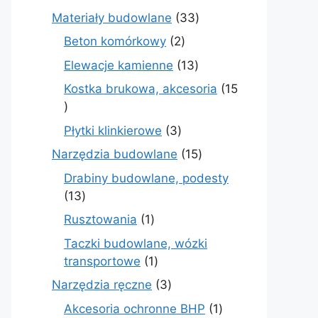
produktów
33
Materiały budowlane
33
produkty
2
Beton komórkowy
2
produkty
13
Elewacje kamienne
13
produktów
Kostka brukowa, akcesoria
15
15
produktów
3
Płytki klinkierowe
3
produkty
15
Narzędzia budowlane
15
produktów
Drabiny budowlane, podesty
13
13
produktów
1
Rusztowania
1
produkt
Taczki budowlane, wózki
1
transportowe
1
produkt
3
Narzędzia ręczne
3
produkty
1
Akcesoria ochronne BHP
1