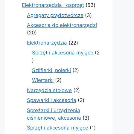
produkty
53
Elektronarzędzia i osprzęt
53
produkty
3
Agregaty prądotwórcze
3
produkty
Akcesoria do elektronarzędzi
20
20
produktów
22
Elektronarzędzia
22
produkty
Sprzęt i akcesoria myjące
2
2
produkty
2
Szlifierki, polerki
2
produkty
2
Wiertarki
2
produkty
2
Narzędzia stołowe
2
produkty
2
Spawarki i akcesoria
2
produkty
Sprężarki i urządzenia
3
ciśnieniowe, akcesoria
3
produkty
1
Sprzęt i akcesoria myjące
1