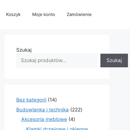
Koszyk
Moje konto
Zamówienie
Szukaj
Szukaj
14
Bez kategorii
14
produktów
222
Budowlanka i technika
222
produkty
4
Akcesoria meblowe
4
produkty
Klamki drzwiowe i okienne,