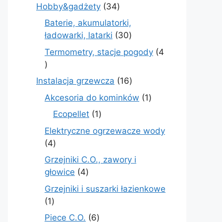
produkt
34
Hobby&gadżety
34
produkty
Baterie, akumulatorki,
30
ładowarki, latarki
30
produktów
Termometry, stacje pogody
4
4
produkty
16
Instalacja grzewcza
16
produktów
1
Akcesoria do kominków
1
produkt
1
Ecopellet
1
produkt
Elektryczne ogrzewacze wody
4
4
produkty
Grzejniki C.O., zawory i
4
głowice
4
produkty
Grzejniki i suszarki łazienkowe
1
1
produkt
6
Piece C.O.
6