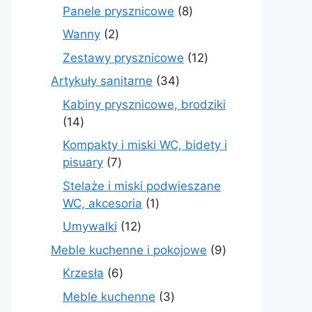
produktów
8
Panele prysznicowe
8
produktów
2
Wanny
2
produkty
12
Zestawy prysznicowe
12
produktów
34
Artykuły sanitarne
34
produkty
Kabiny prysznicowe, brodziki
14
14
produktów
Kompakty i miski WC, bidety i
7
pisuary
7
produktów
Stelaże i miski podwieszane
1
WC, akcesoria
1
produkt
12
Umywalki
12
produktów
9
Meble kuchenne i pokojowe
9
produktów
6
Krzesła
6
produktów
3
Meble kuchenne
3