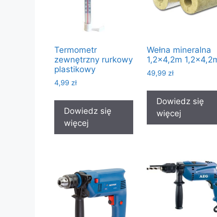
Termometr
Wełna mineralna
zewnętrzny rurkowy
1,2×4,2m 1,2×4,2
plastikowy
49,99
zł
4,99
zł
Dowiedz się
Dowiedz się
więcej
więcej