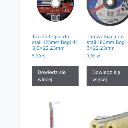
Tarcza tnąca do
Tarcza tnąca do
stali 125mm Bogi 41
stali 180mm Bogi 
3,0×22,23mm
3×22,23mm
5,99
zł
3,99
zł
Dowiedz się
Dowiedz się
więcej
więcej