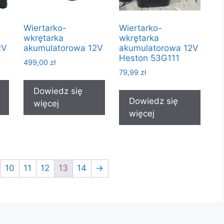
Wiertarko-
Wiertarko-
wkrętarka
wkrętarka
2V
akumulatorowa 12V
akumulatorowa 12V
Heston 53G111
499,00
zł
79,99
zł
Dowiedz się
Dowiedz się
więcej
więcej
10
11
12
13
14
→