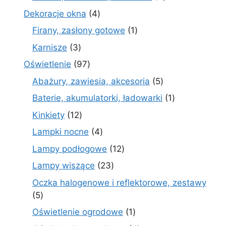
produkty
4
Dekoracje okna
4
produkty
1
Firany, zasłony gotowe
1
produkt
3
Karnisze
3
produkty
97
Oświetlenie
97
produktów
5
Abażury, zawiesia, akcesoria
5
produktów
1
Baterie, akumulatorki, ładowarki
1
produkt
12
Kinkiety
12
produktów
4
Lampki nocne
4
produkty
12
Lampy podłogowe
12
produktów
23
Lampy wiszące
23
produkty
Oczka halogenowe i reflektorowe, zestawy
5
5
produktów
1
Oświetlenie ogrodowe
1
produkt