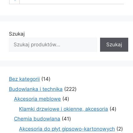
Szukaj
Szukaj
14
Bez kategorii
14
produktów
222
Budowlanka i technika
222
produkty
4
Akcesoria meblowe
4
produkty
4
Klamki drzwiowe i okienne, akcesoria
4
produkt
41
Chemia budowlana
41
produktów
2
Akcesoria do płyt gipsowo-kartonowych
2