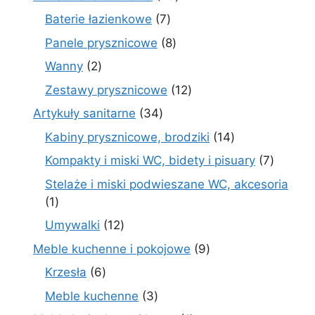
produktów
7
Baterie łazienkowe
7
produktów
8
Panele prysznicowe
8
produktów
2
Wanny
2
produkty
12
Zestawy prysznicowe
12
produktów
34
Artykuły sanitarne
34
produkty
14
Kabiny prysznicowe, brodziki
14
produktów
7
Kompakty i miski WC, bidety i pisuary
7
produk
Stelaże i miski podwieszane WC, akcesoria
1
1
produkt
12
Umywalki
12
produktów
9
Meble kuchenne i pokojowe
9
produktów
6
Krzesła
6
produktów
3
Meble kuchenne
3
produkty