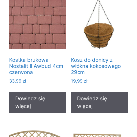
Kostka brukowa
Kosz do donicy z
Nostalit II Awbud 4cm
włókna kokosowego
czerwona
29cm
33,99
zł
19,99
zł
Dowiedz się
Dowiedz się
więcej
więcej