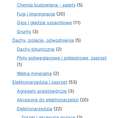
prod
5
Chemia budowlana - palety
5
produktów
20
Fugi i impregnacja
20
produktów
11
Gips i gładzie szpachlowe
11
produktów
3
Grunty
3
produkty
5
Dachy, izolacje, odwodnienia
5
produktów
2
Dachy bitumiczne
2
produkty
Płyty poliwęglanowe i poliestrowe, osprzęt
1
1
produkt
2
Wełna mineralna
2
produkty
53
Elektronarzędzia i osprzęt
53
produkty
3
Agregaty prądotwórcze
3
produkty
20
Akcesoria do elektronarzędzi
20
produktów
22
Elektronarzędzia
22
produkty
2
Sprzęt i akcesoria myjące
2