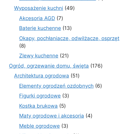
produkt
49
Wyposażenie kuchni
49
produktów
7
Akcesoria AGD
7
produktów
13
Baterie kuchenne
13
produktów
Okapy, pochłaniacze, odwilżacze, osprzęt
8
8
produktów
21
Zlewy kuchenne
21
produktów
176
Ogród, ogrzewanie domu, święta
176
produktów
51
Architektura ogrodowa
51
produktów
6
Elementy ogrodzeń ozdobnych
6
produktów
3
Figurki ogrodowe
3
produkty
5
Kostka brukowa
5
produktów
4
Maty ogrodowe i akcesoria
4
produkty
3
Meble ogrodowe
3
produkty