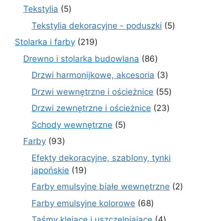
produkty
5
Tekstylia
5
produktów
5
Tekstylia dekoracyjne - poduszki
5
produktów
219
Stolarka i farby
219
produktów
86
Drewno i stolarka budowlana
86
produktów
3
Drzwi harmonijkowe, akcesoria
3
produkty
55
Drzwi wewnętrzne i ościeżnice
55
produktów
23
Drzwi zewnętrzne i ościeżnice
23
produkty
5
Schody wewnętrzne
5
produktów
93
Farby
93
produkty
Efekty dekoracyjne, szablony, tynki
19
japońskie
19
produktów
2
Farby emulsyjne białe wewnętrzne
2
produkty
68
Farby emulsyjne kolorowe
68
produktów
4
Taśmy klejące i uszczelniające
4