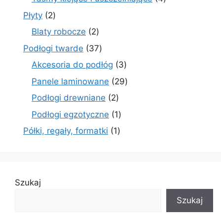
produkty
2
Płyty
2
produkty
2
Blaty robocze
2
produkty
37
Podłogi twarde
37
produktów
3
Akcesoria do podłóg
3
produkty
29
Panele laminowane
29
produktów
2
Podłogi drewniane
2
produkty
1
Podłogi egzotyczne
1
produkt
1
Półki, regały, formatki
1
produkt
Szukaj
Szukaj