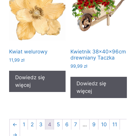
Kwiat welurowy
Kwietnik 38x40x96cm
drewniany Taczka
11,99
zł
99,99
zł
Dowiedz się
Dowiedz się
więcej
więcej
←
1
2
3
4
5
6
7
…
9
10
11
→