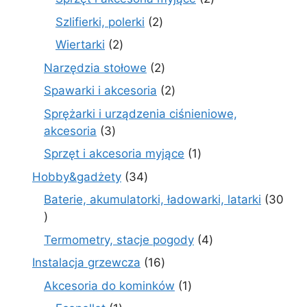
produkty
2
Szlifierki, polerki
2
produkty
2
Wiertarki
2
produkty
2
Narzędzia stołowe
2
produkty
2
Spawarki i akcesoria
2
produkty
Sprężarki i urządzenia ciśnieniowe,
3
akcesoria
3
produkty
1
Sprzęt i akcesoria myjące
1
produkt
34
Hobby&gadżety
34
produkty
Baterie, akumulatorki, ładowarki, latarki
30
30
produktów
4
Termometry, stacje pogody
4
produkty
16
Instalacja grzewcza
16
produktów
1
Akcesoria do kominków
1
produkt