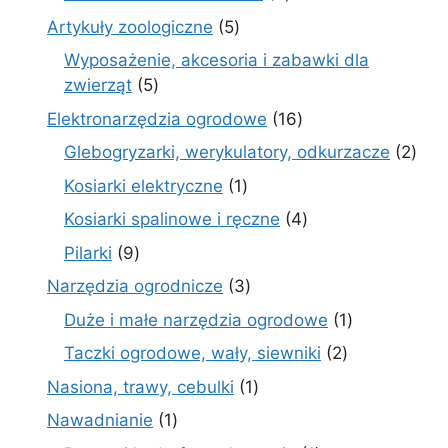
produktów
5
Artykuły zoologiczne
5
produktów
Wyposażenie, akcesoria i zabawki dla
5
zwierząt
5
produktów
16
Elektronarzędzia ogrodowe
16
produktów
2
Glebogryzarki, werykulatory, odkurzacze
2
prod
1
Kosiarki elektryczne
1
produkt
4
Kosiarki spalinowe i ręczne
4
produkty
9
Pilarki
9
produktów
3
Narzędzia ogrodnicze
3
produkty
1
Duże i małe narzędzia ogrodowe
1
produkt
2
Taczki ogrodowe, wały, siewniki
2
produkty
1
Nasiona, trawy, cebulki
1
produkt
1
Nawadnianie
1
produkt