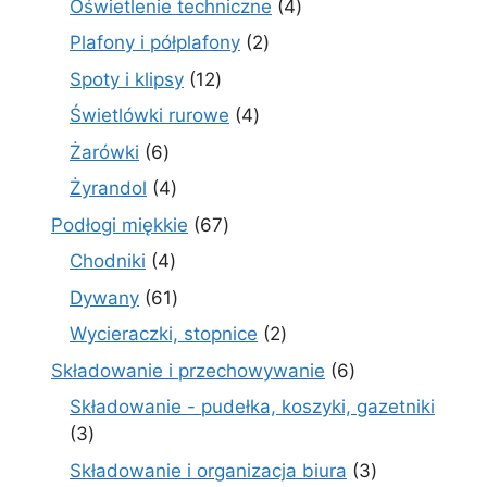
4
Oświetlenie techniczne
4
produkty
2
Plafony i półplafony
2
produkty
12
Spoty i klipsy
12
produktów
4
Świetlówki rurowe
4
produkty
6
Żarówki
6
produktów
4
Żyrandol
4
produkty
67
Podłogi miękkie
67
produktów
4
Chodniki
4
produkty
61
Dywany
61
produktów
2
Wycieraczki, stopnice
2
produkty
6
Składowanie i przechowywanie
6
produktów
Składowanie - pudełka, koszyki, gazetniki
3
3
produkty
3
Składowanie i organizacja biura
3