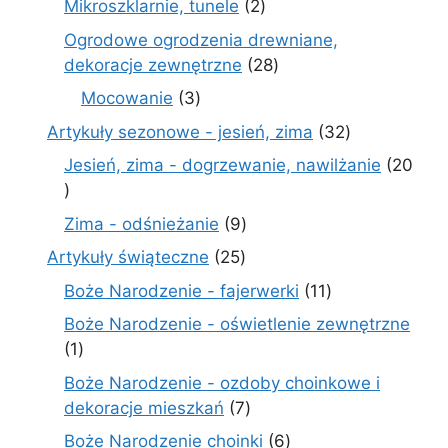
2
Mikroszklarnie, tunele
2
produkty
Ogrodowe ogrodzenia drewniane,
28
dekoracje zewnętrzne
28
produktów
3
Mocowanie
3
produkty
32
Artykuły sezonowe - jesień, zima
32
produkty
Jesień, zima - dogrzewanie, nawilżanie
20
20
produktów
9
Zima - odśnieżanie
9
produktów
25
Artykuły świąteczne
25
produktów
11
Boże Narodzenie - fajerwerki
11
produktów
Boże Narodzenie - oświetlenie zewnętrzne
1
1
produkt
Boże Narodzenie - ozdoby choinkowe i
7
dekoracje mieszkań
7
produktów
6
Boże Narodzenie choinki
6