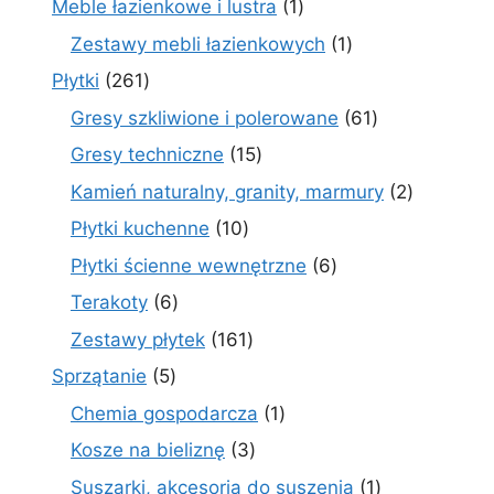
1
Meble łazienkowe i lustra
1
produkt
1
Zestawy mebli łazienkowych
1
produkt
261
Płytki
261
produktów
61
Gresy szkliwione i polerowane
61
produktów
15
Gresy techniczne
15
produktów
2
Kamień naturalny, granity, marmury
2
produkty
10
Płytki kuchenne
10
produktów
6
Płytki ścienne wewnętrzne
6
produktów
6
Terakoty
6
produktów
161
Zestawy płytek
161
produktów
5
Sprzątanie
5
produktów
1
Chemia gospodarcza
1
produkt
3
Kosze na bieliznę
3
produkty
1
Suszarki, akcesoria do suszenia
1