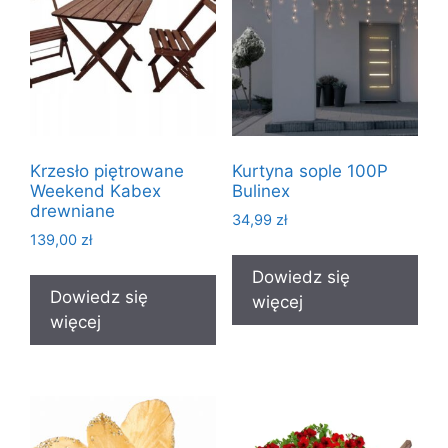
Krzesło piętrowane
Kurtyna sople 100P
Weekend Kabex
Bulinex
drewniane
34,99
zł
139,00
zł
Dowiedz się
Dowiedz się
więcej
więcej