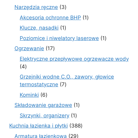
produ
3
Narzędzia ręczne
3
produkty
1
Akcesoria ochronne BHP
1
produkt
1
Klucze, nasadki
1
produkt
1
Poziomice i niwelatory laserowe
1
produkt
17
Ogrzewanie
17
produktów
Elektryczne przepływowe ogrzewacze wody
4
4
produkty
Grzejniki wodne C.O., zawory, głowice
7
termostatyczne
7
produktów
6
Kominki
6
produktów
1
Składowanie garażowe
1
produkt
1
Skrzynki, organizery
1
produkt
388
Kuchnia łazienka i płytki
388
produktów
29
Armatura łazienkowa
29