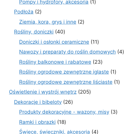
1
Pompy i hydrofory, akcesoria
1
produkt
2
Podłoża
2
produkty
2
Ziemia, kora, grys i inne
2
produkty
40
Rośliny, doniczki
40
produktów
11
Doniczki i osłonki ceramiczne
11
produktów
4
Nawozy i preparaty do roślin domowych
4
prod
23
Rośliny balkonowe i rabatowe
23
produkty
1
Rośliny ogrodowe zewnętrzne iglaste
1
produkt
1
Rośliny ogrodowe zewnętrzne liściaste
1
produk
205
Oświetlenie i wystrój wnętrz
205
produktów
26
Dekoracje i bibeloty
26
produktów
3
Produkty dekoracyjne - wazony, misy
3
produk
18
Ramki i obrazki
18
produktów
4
Świece, świeczniki, akcesoria
4