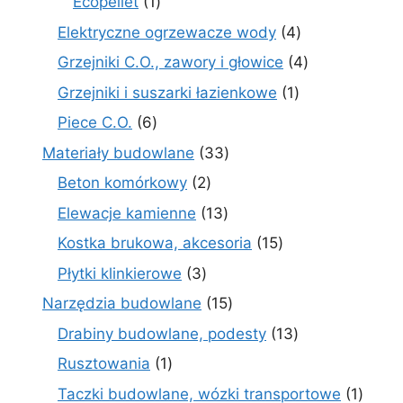
1
Ecopellet
1
produkt
4
Elektryczne ogrzewacze wody
4
produkty
4
Grzejniki C.O., zawory i głowice
4
produkty
1
Grzejniki i suszarki łazienkowe
1
produkt
6
Piece C.O.
6
produktów
33
Materiały budowlane
33
produkty
2
Beton komórkowy
2
produkty
13
Elewacje kamienne
13
produktów
15
Kostka brukowa, akcesoria
15
produktów
3
Płytki klinkierowe
3
produkty
15
Narzędzia budowlane
15
produktów
13
Drabiny budowlane, podesty
13
produktów
1
Rusztowania
1
produkt
1
Taczki budowlane, wózki transportowe
1