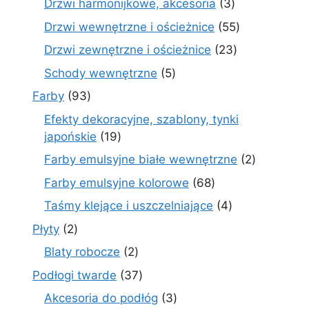
3
Drzwi harmonijkowe, akcesoria
3
produkty
55
Drzwi wewnętrzne i ościeżnice
55
produktów
23
Drzwi zewnętrzne i ościeżnice
23
produkty
5
Schody wewnętrzne
5
produktów
93
Farby
93
produkty
Efekty dekoracyjne, szablony, tynki
19
japońskie
19
produktów
2
Farby emulsyjne białe wewnętrzne
2
produkty
68
Farby emulsyjne kolorowe
68
produktów
4
Taśmy klejące i uszczelniające
4
produkty
2
Płyty
2
produkty
2
Blaty robocze
2
produkty
37
Podłogi twarde
37
produktów
3
Akcesoria do podłóg
3