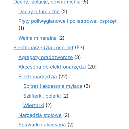
5
Dachy, izolacje, odwodnienia
5
produktów
2
Dachy bitumiczne
2
produkty
Płyty poliwęglanowe i poliestrowe, osprzęt
1
1
produkt
2
Wełna mineralna
2
produkty
53
Elektronarzędzia i osprzęt
53
produkty
3
Agregaty prądotwórcze
3
produkty
20
Akcesoria do elektronarzędzi
20
produktów
22
Elektronarzędzia
22
produkty
2
Sprzęt i akcesoria myjące
2
produkty
2
Szlifierki, polerki
2
produkty
2
Wiertarki
2
produkty
2
Narzędzia stołowe
2
produkty
2
Spawarki i akcesoria
2