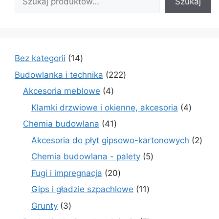
Szukaj
14
Bez kategorii
14
produktów
222
Budowlanka i technika
222
produkty
4
Akcesoria meblowe
4
produkty
4
Klamki drzwiowe i okienne, akcesoria
4
produkt
41
Chemia budowlana
41
produktów
2
Akcesoria do płyt gipsowo-kartonowych
2
prod
5
Chemia budowlana - palety
5
produktów
20
Fugi i impregnacja
20
produktów
11
Gips i gładzie szpachlowe
11
produktów
3
Grunty
3
produkty