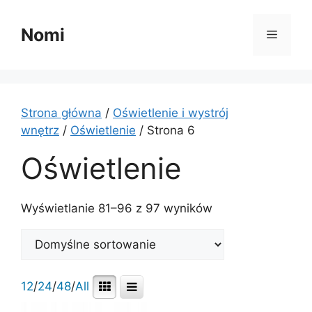
Przejdź
do
Nomi
Menu
treści
Strona główna
/
Oświetlenie i wystrój
wnętrz
/
Oświetlenie
/ Strona 6
Oświetlenie
Wyświetlanie 81–96 z 97 wyników
12
/
24
/
48
/
All