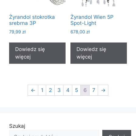
Żyrandol stokrotka
Żyrandol Wien 5P
srebrna 3P
Spot-Light
79,99
zł
678,00
zł
Dowiedz się
Dowiedz się
więcej
więcej
←
1
2
3
4
5
6
7
→
Szukaj