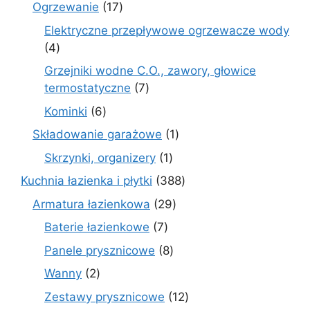
produkt
17
Ogrzewanie
17
produktów
Elektryczne przepływowe ogrzewacze wody
4
4
produkty
Grzejniki wodne C.O., zawory, głowice
7
termostatyczne
7
produktów
6
Kominki
6
produktów
1
Składowanie garażowe
1
produkt
1
Skrzynki, organizery
1
produkt
388
Kuchnia łazienka i płytki
388
produktów
29
Armatura łazienkowa
29
produktów
7
Baterie łazienkowe
7
produktów
8
Panele prysznicowe
8
produktów
2
Wanny
2
produkty
12
Zestawy prysznicowe
12