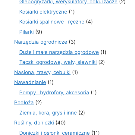
2
Glebogryzarki, werykulatory, odkurzacze
2
prod
1
Kosiarki elektryczne
1
produkt
4
Kosiarki spalinowe i ręczne
4
produkty
9
Pilarki
9
produktów
3
Narzędzia ogrodnicze
3
produkty
1
Duże i małe narzędzia ogrodowe
1
produkt
2
Taczki ogrodowe, wały, siewniki
2
produkty
1
Nasiona, trawy, cebulki
1
produkt
1
Nawadnianie
1
produkt
1
Pompy i hydrofory, akcesoria
1
produkt
2
Podłoża
2
produkty
2
Ziemia, kora, grys i inne
2
produkty
40
Rośliny, doniczki
40
produktów
11
Doniczki i osłonki ceramiczne
11