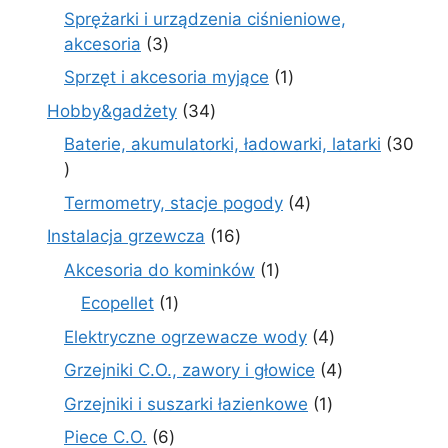
produkty
Sprężarki i urządzenia ciśnieniowe,
3
akcesoria
3
produkty
1
Sprzęt i akcesoria myjące
1
produkt
34
Hobby&gadżety
34
produkty
Baterie, akumulatorki, ładowarki, latarki
30
30
produktów
4
Termometry, stacje pogody
4
produkty
16
Instalacja grzewcza
16
produktów
1
Akcesoria do kominków
1
produkt
1
Ecopellet
1
produkt
4
Elektryczne ogrzewacze wody
4
produkty
4
Grzejniki C.O., zawory i głowice
4
produkty
1
Grzejniki i suszarki łazienkowe
1
produkt
6
Piece C.O.
6