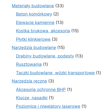
produktów
33
Materiały budowlane
33
produkty
2
Beton komórkowy
2
produkty
13
Elewacje kamienne
13
produktów
15
Kostka brukowa, akcesoria
15
produktów
3
Płytki klinkierowe
3
produkty
15
Narzędzia budowlane
15
produktów
13
Drabiny budowlane, podesty
13
produktów
1
Rusztowania
1
produkt
1
Taczki budowlane, wózki transportowe
1
produ
3
Narzędzia ręczne
3
produkty
1
Akcesoria ochronne BHP
1
produkt
1
Klucze, nasadki
1
produkt
1
Poziomice i niwelatory laserowe
1