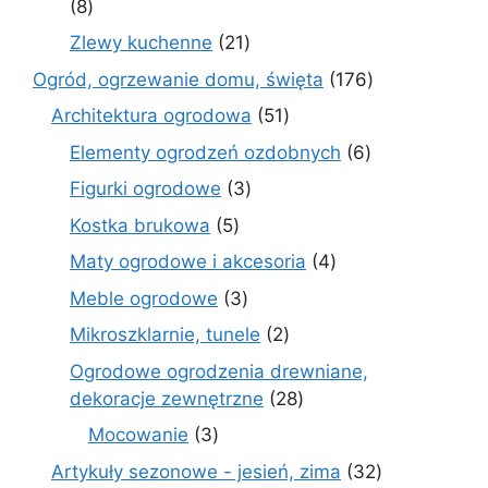
8
8
produktów
21
Zlewy kuchenne
21
produktów
176
Ogród, ogrzewanie domu, święta
176
produktów
51
Architektura ogrodowa
51
produktów
6
Elementy ogrodzeń ozdobnych
6
produktów
3
Figurki ogrodowe
3
produkty
5
Kostka brukowa
5
produktów
4
Maty ogrodowe i akcesoria
4
produkty
3
Meble ogrodowe
3
produkty
2
Mikroszklarnie, tunele
2
produkty
Ogrodowe ogrodzenia drewniane,
28
dekoracje zewnętrzne
28
produktów
3
Mocowanie
3
produkty
32
Artykuły sezonowe - jesień, zima
32