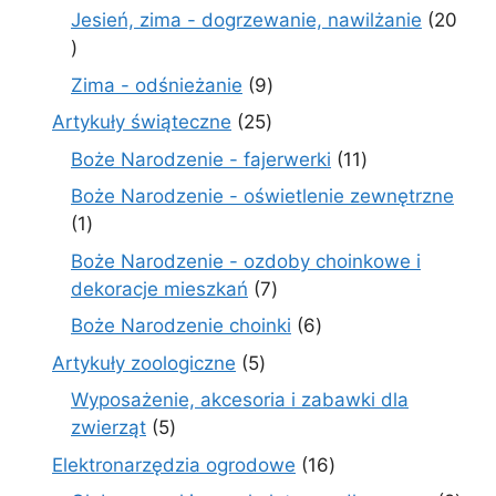
produkty
Jesień, zima - dogrzewanie, nawilżanie
20
20
produktów
9
Zima - odśnieżanie
9
produktów
25
Artykuły świąteczne
25
produktów
11
Boże Narodzenie - fajerwerki
11
produktów
Boże Narodzenie - oświetlenie zewnętrzne
1
1
produkt
Boże Narodzenie - ozdoby choinkowe i
7
dekoracje mieszkań
7
produktów
6
Boże Narodzenie choinki
6
produktów
5
Artykuły zoologiczne
5
produktów
Wyposażenie, akcesoria i zabawki dla
5
zwierząt
5
produktów
16
Elektronarzędzia ogrodowe
16
produktów