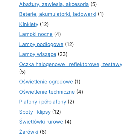
produktów
5
Abażury, zawiesia, akcesoria
5
produktów
1
Baterie, akumulatorki, ładowarki
1
produkt
12
Kinkiety
12
produktów
4
Lampki nocne
4
produkty
12
Lampy podłogowe
12
produktów
23
Lampy wiszące
23
produkty
Oczka halogenowe i reflektorowe, zestawy
5
5
produktów
1
Oświetlenie ogrodowe
1
produkt
4
Oświetlenie techniczne
4
produkty
2
Plafony i półplafony
2
produkty
12
Spoty i klipsy
12
produktów
4
Świetlówki rurowe
4
produkty
6
Żarówki
6