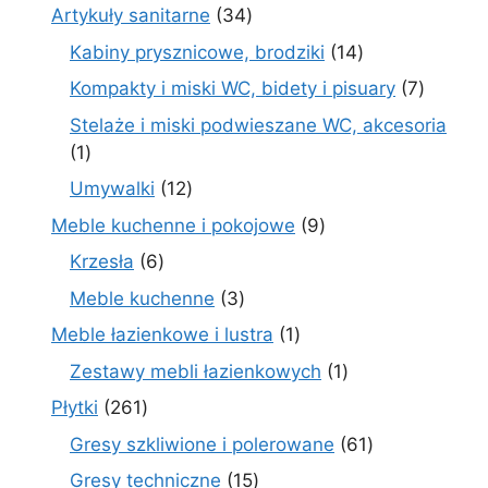
produktów
34
Artykuły sanitarne
34
produkty
14
Kabiny prysznicowe, brodziki
14
produktów
7
Kompakty i miski WC, bidety i pisuary
7
produk
Stelaże i miski podwieszane WC, akcesoria
1
1
produkt
12
Umywalki
12
produktów
9
Meble kuchenne i pokojowe
9
produktów
6
Krzesła
6
produktów
3
Meble kuchenne
3
produkty
1
Meble łazienkowe i lustra
1
produkt
1
Zestawy mebli łazienkowych
1
produkt
261
Płytki
261
produktów
61
Gresy szkliwione i polerowane
61
produktów
15
Gresy techniczne
15