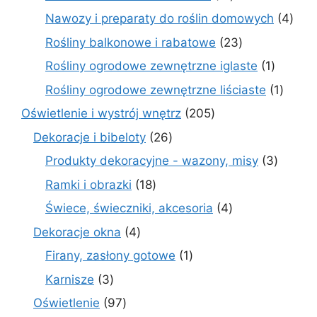
produktów
4
Nawozy i preparaty do roślin domowych
4
prod
23
Rośliny balkonowe i rabatowe
23
produkty
1
Rośliny ogrodowe zewnętrzne iglaste
1
produkt
1
Rośliny ogrodowe zewnętrzne liściaste
1
produk
205
Oświetlenie i wystrój wnętrz
205
produktów
26
Dekoracje i bibeloty
26
produktów
3
Produkty dekoracyjne - wazony, misy
3
produk
18
Ramki i obrazki
18
produktów
4
Świece, świeczniki, akcesoria
4
produkty
4
Dekoracje okna
4
produkty
1
Firany, zasłony gotowe
1
produkt
3
Karnisze
3
produkty
97
Oświetlenie
97