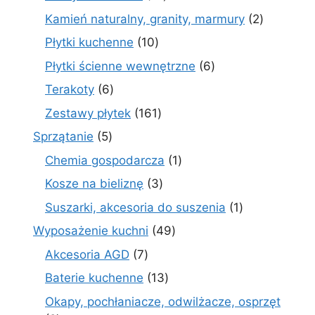
produktów
2
Kamień naturalny, granity, marmury
2
produkty
10
Płytki kuchenne
10
produktów
6
Płytki ścienne wewnętrzne
6
produktów
6
Terakoty
6
produktów
161
Zestawy płytek
161
produktów
5
Sprzątanie
5
produktów
1
Chemia gospodarcza
1
produkt
3
Kosze na bieliznę
3
produkty
1
Suszarki, akcesoria do suszenia
1
produkt
49
Wyposażenie kuchni
49
produktów
7
Akcesoria AGD
7
produktów
13
Baterie kuchenne
13
produktów
Okapy, pochłaniacze, odwilżacze, osprzęt