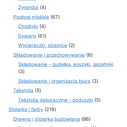
produktów
4
Żyrandol
4
produkty
67
Podłogi miękkie
67
produktów
4
Chodniki
4
produkty
61
Dywany
61
produktów
2
Wycieraczki, stopnice
2
produkty
6
Składowanie i przechowywanie
6
produktów
Składowanie - pudełka, koszyki, gazetniki
3
3
produkty
3
Składowanie i organizacja biura
3
produkty
5
Tekstylia
5
produktów
5
Tekstylia dekoracyjne - poduszki
5
produktów
219
Stolarka i farby
219
produktów
86
Drewno i stolarka budowlana
86
produktów