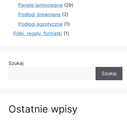
produkty
29
Panele laminowane
29
produktów
2
Podłogi drewniane
2
produkty
1
Podłogi egzotyczne
1
produkt
1
Półki, regały, formatki
1
produkt
Szukaj
Szukaj
Ostatnie wpisy