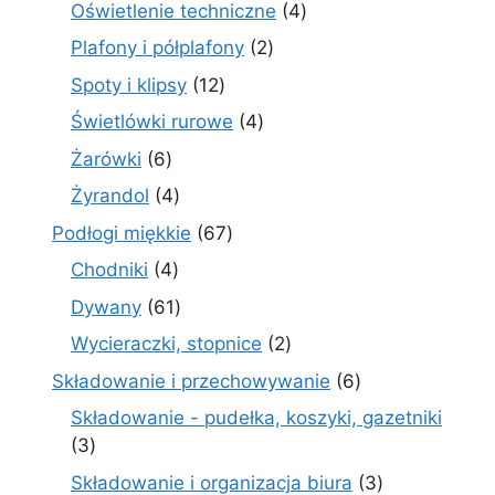
produkt
4
Oświetlenie techniczne
4
produkty
2
Plafony i półplafony
2
produkty
12
Spoty i klipsy
12
produktów
4
Świetlówki rurowe
4
produkty
6
Żarówki
6
produktów
4
Żyrandol
4
produkty
67
Podłogi miękkie
67
produktów
4
Chodniki
4
produkty
61
Dywany
61
produktów
2
Wycieraczki, stopnice
2
produkty
6
Składowanie i przechowywanie
6
produktów
Składowanie - pudełka, koszyki, gazetniki
3
3
produkty
3
Składowanie i organizacja biura
3