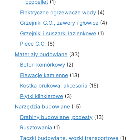
1
Ecopellet
1
produkt
4
Elektryczne ogrzewacze wody
4
produkty
4
Grzejniki C.O., zawory i głowice
4
produkty
1
Grzejniki i suszarki łazienkowe
1
produkt
6
Piece C.O.
6
produktów
33
Materiały budowlane
33
produkty
2
Beton komórkowy
2
produkty
13
Elewacje kamienne
13
produktów
15
Kostka brukowa, akcesoria
15
produktów
3
Płytki klinkierowe
3
produkty
15
Narzędzia budowlane
15
produktów
13
Drabiny budowlane, podesty
13
produktów
1
Rusztowania
1
produkt
1
Taczki budowlane, wózki transportowe
1