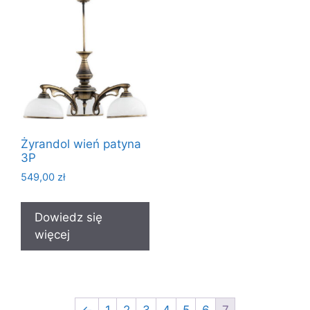
Żyrandol wień patyna
3P
549,00
zł
Dowiedz się
więcej
←
1
2
3
4
5
6
7