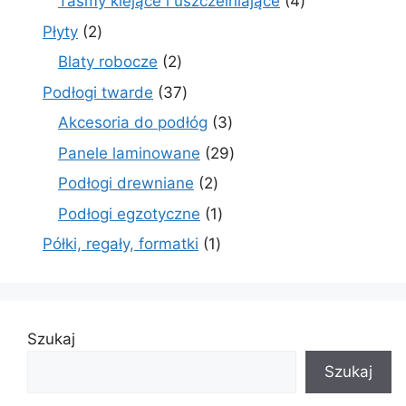
4
Taśmy klejące i uszczelniające
4
produkty
2
Płyty
2
produkty
2
Blaty robocze
2
produkty
37
Podłogi twarde
37
produktów
3
Akcesoria do podłóg
3
produkty
29
Panele laminowane
29
produktów
2
Podłogi drewniane
2
produkty
1
Podłogi egzotyczne
1
produkt
1
Półki, regały, formatki
1
produkt
Szukaj
Szukaj