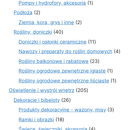
produkt
1
Pompy i hydrofory, akcesoria
1
produkt
2
Podłoża
2
produkty
2
Ziemia, kora, grys i inne
2
produkty
40
Rośliny, doniczki
40
produktów
11
Doniczki i osłonki ceramiczne
11
produktów
4
Nawozy i preparaty do roślin domowych
4
prod
23
Rośliny balkonowe i rabatowe
23
produkty
1
Rośliny ogrodowe zewnętrzne iglaste
1
produkt
1
Rośliny ogrodowe zewnętrzne liściaste
1
produk
205
Oświetlenie i wystrój wnętrz
205
produktów
26
Dekoracje i bibeloty
26
produktów
3
Produkty dekoracyjne - wazony, misy
3
produk
18
Ramki i obrazki
18
produktów
4
Świece, świeczniki, akcesoria
4