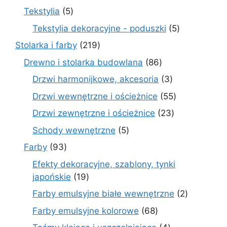
produkty
5
Tekstylia
5
produktów
5
Tekstylia dekoracyjne - poduszki
5
produktów
219
Stolarka i farby
219
produktów
86
Drewno i stolarka budowlana
86
produktów
3
Drzwi harmonijkowe, akcesoria
3
produkty
55
Drzwi wewnętrzne i ościeżnice
55
produktów
23
Drzwi zewnętrzne i ościeżnice
23
produkty
5
Schody wewnętrzne
5
produktów
93
Farby
93
produkty
Efekty dekoracyjne, szablony, tynki
19
japońskie
19
produktów
2
Farby emulsyjne białe wewnętrzne
2
produkty
68
Farby emulsyjne kolorowe
68
produktów