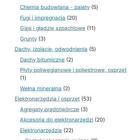
prod
5
Chemia budowlana - palety
5
produktów
20
Fugi i impregnacja
20
produktów
11
Gips i gładzie szpachlowe
11
produktów
3
Grunty
3
produkty
5
Dachy, izolacje, odwodnienia
5
produktów
2
Dachy bitumiczne
2
produkty
Płyty poliwęglanowe i poliestrowe, osprzęt
1
1
produkt
2
Wełna mineralna
2
produkty
53
Elektronarzędzia i osprzęt
53
produkty
3
Agregaty prądotwórcze
3
produkty
20
Akcesoria do elektronarzędzi
20
produktów
22
Elektronarzędzia
22
produkty