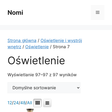
Przejdź
do
Nomi
Menu
treści
Strona główna
/
Oświetlenie i wystrój
wnętrz
/
Oświetlenie
/ Strona 7
Oświetlenie
Wyświetlanie 97–97 z 97 wyników
12
/
24
/
48
/
All