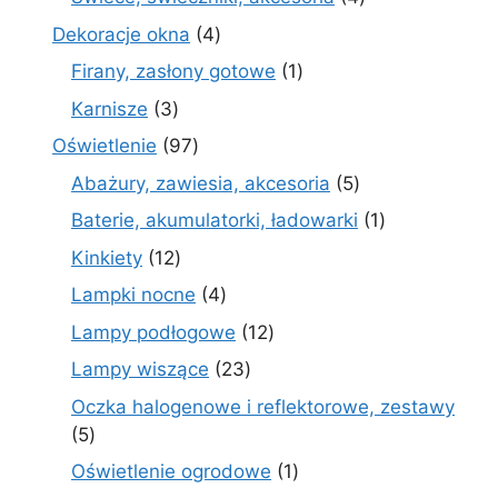
produkty
4
Dekoracje okna
4
produkty
1
Firany, zasłony gotowe
1
produkt
3
Karnisze
3
produkty
97
Oświetlenie
97
produktów
5
Abażury, zawiesia, akcesoria
5
produktów
1
Baterie, akumulatorki, ładowarki
1
produkt
12
Kinkiety
12
produktów
4
Lampki nocne
4
produkty
12
Lampy podłogowe
12
produktów
23
Lampy wiszące
23
produkty
Oczka halogenowe i reflektorowe, zestawy
5
5
produktów
1
Oświetlenie ogrodowe
1