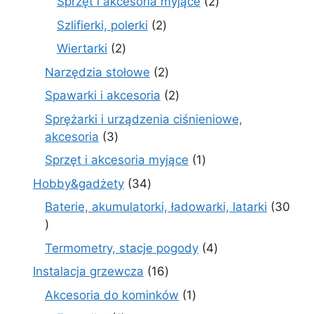
2
Sprzęt i akcesoria myjące
2
produkty
2
Szlifierki, polerki
2
produkty
2
Wiertarki
2
produkty
2
Narzędzia stołowe
2
produkty
2
Spawarki i akcesoria
2
produkty
Sprężarki i urządzenia ciśnieniowe,
3
akcesoria
3
produkty
1
Sprzęt i akcesoria myjące
1
produkt
34
Hobby&gadżety
34
produkty
Baterie, akumulatorki, ładowarki, latarki
30
30
produktów
4
Termometry, stacje pogody
4
produkty
16
Instalacja grzewcza
16
produktów
1
Akcesoria do kominków
1
produkt