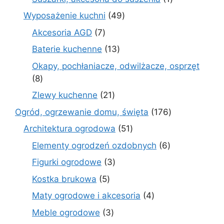
produkt
49
Wyposażenie kuchni
49
produktów
7
Akcesoria AGD
7
produktów
13
Baterie kuchenne
13
produktów
Okapy, pochłaniacze, odwilżacze, osprzęt
8
8
produktów
21
Zlewy kuchenne
21
produktów
176
Ogród, ogrzewanie domu, święta
176
produktów
51
Architektura ogrodowa
51
produktów
6
Elementy ogrodzeń ozdobnych
6
produktów
3
Figurki ogrodowe
3
produkty
5
Kostka brukowa
5
produktów
4
Maty ogrodowe i akcesoria
4
produkty
3
Meble ogrodowe
3