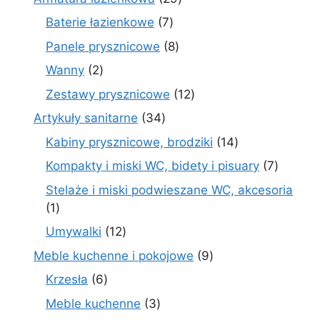
produktów
7
Baterie łazienkowe
7
produktów
8
Panele prysznicowe
8
produktów
2
Wanny
2
produkty
12
Zestawy prysznicowe
12
produktów
34
Artykuły sanitarne
34
produkty
14
Kabiny prysznicowe, brodziki
14
produktów
7
Kompakty i miski WC, bidety i pisuary
7
produk
Stelaże i miski podwieszane WC, akcesoria
1
1
produkt
12
Umywalki
12
produktów
9
Meble kuchenne i pokojowe
9
produktów
6
Krzesła
6
produktów
3
Meble kuchenne
3