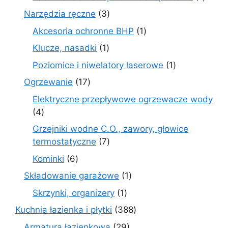
produ
3
Narzędzia ręczne
3
produkty
1
Akcesoria ochronne BHP
1
produkt
1
Klucze, nasadki
1
produkt
1
Poziomice i niwelatory laserowe
1
produkt
17
Ogrzewanie
17
produktów
Elektryczne przepływowe ogrzewacze wody
4
4
produkty
Grzejniki wodne C.O., zawory, głowice
7
termostatyczne
7
produktów
6
Kominki
6
produktów
1
Składowanie garażowe
1
produkt
1
Skrzynki, organizery
1
produkt
388
Kuchnia łazienka i płytki
388
produktów
29
Armatura łazienkowa
29