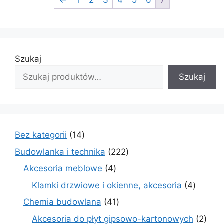
Szukaj
Szukaj
14
Bez kategorii
14
produktów
222
Budowlanka i technika
222
produkty
4
Akcesoria meblowe
4
produkty
4
Klamki drzwiowe i okienne, akcesoria
4
produkt
41
Chemia budowlana
41
produktów
2
Akcesoria do płyt gipsowo-kartonowych
2