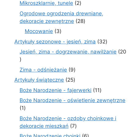
produkty
2
Mikroszklarnie, tunele
2
produkty
Ogrodowe ogrodzenia drewniane,
28
dekoracje zewnętrzne
28
produktów
3
Mocowanie
3
produkty
32
Artykuły sezonowe - jesień, zima
32
produkty
Jesień, zima - dogrzewanie, nawilżanie
20
20
produktów
9
Zima - odśnieżanie
9
produktów
25
Artykuły świąteczne
25
produktów
11
Boże Narodzenie - fajerwerki
11
produktów
Boże Narodzenie - oświetlenie zewnętrzne
1
1
produkt
Boże Narodzenie - ozdoby choinkowe i
7
dekoracje mieszkań
7
produktów
6
Boże Narodzenie choinki
6