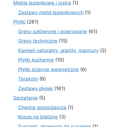
produkty
1
Meble łazienkowe i lustra
1
produkt
1
Zestawy mebli łazienkowych
1
produkt
261
Płytki
261
produktów
61
Gresy szkliwione i polerowane
61
produktów
15
Gresy techniczne
15
produktów
2
Kamień naturalny, granity, marmury
2
produkty
10
Płytki kuchenne
10
produktów
6
Płytki ścienne wewnętrzne
6
produktów
6
Terakoty
6
produktów
161
Zestawy płytek
161
produktów
5
Sprzątanie
5
produktów
1
Chemia gospodarcza
1
produkt
3
Kosze na bieliznę
3
produkty
1
Suszarki, akcesoria do suszenia
1