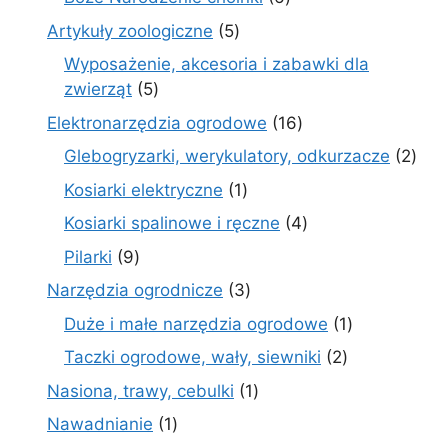
produktów
5
Artykuły zoologiczne
5
produktów
Wyposażenie, akcesoria i zabawki dla
5
zwierząt
5
produktów
16
Elektronarzędzia ogrodowe
16
produktów
2
Glebogryzarki, werykulatory, odkurzacze
2
prod
1
Kosiarki elektryczne
1
produkt
4
Kosiarki spalinowe i ręczne
4
produkty
9
Pilarki
9
produktów
3
Narzędzia ogrodnicze
3
produkty
1
Duże i małe narzędzia ogrodowe
1
produkt
2
Taczki ogrodowe, wały, siewniki
2
produkty
1
Nasiona, trawy, cebulki
1
produkt
1
Nawadnianie
1