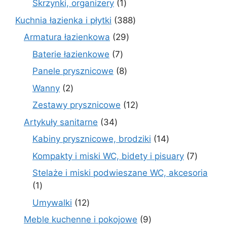
1
Skrzynki, organizery
1
produkt
388
Kuchnia łazienka i płytki
388
produktów
29
Armatura łazienkowa
29
produktów
7
Baterie łazienkowe
7
produktów
8
Panele prysznicowe
8
produktów
2
Wanny
2
produkty
12
Zestawy prysznicowe
12
produktów
34
Artykuły sanitarne
34
produkty
14
Kabiny prysznicowe, brodziki
14
produktów
7
Kompakty i miski WC, bidety i pisuary
7
produk
Stelaże i miski podwieszane WC, akcesoria
1
1
produkt
12
Umywalki
12
produktów
9
Meble kuchenne i pokojowe
9