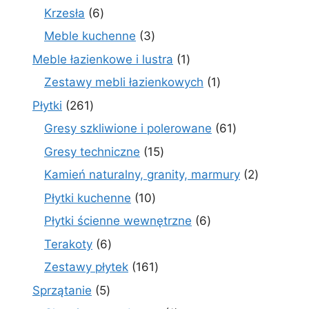
produktów
6
Krzesła
6
produktów
3
Meble kuchenne
3
produkty
1
Meble łazienkowe i lustra
1
produkt
1
Zestawy mebli łazienkowych
1
produkt
261
Płytki
261
produktów
61
Gresy szkliwione i polerowane
61
produktów
15
Gresy techniczne
15
produktów
2
Kamień naturalny, granity, marmury
2
produkty
10
Płytki kuchenne
10
produktów
6
Płytki ścienne wewnętrzne
6
produktów
6
Terakoty
6
produktów
161
Zestawy płytek
161
produktów
5
Sprzątanie
5
produktów