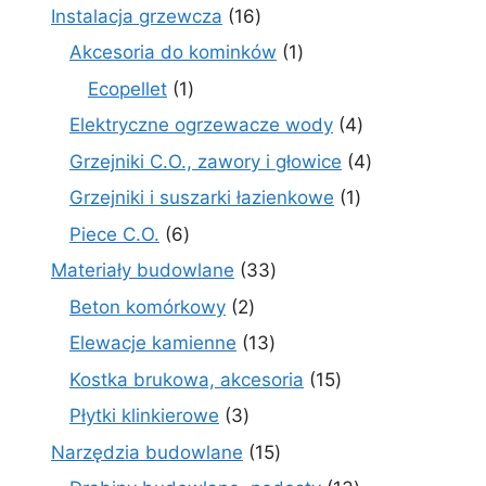
produkty
16
Instalacja grzewcza
16
produktów
1
Akcesoria do kominków
1
produkt
1
Ecopellet
1
produkt
4
Elektryczne ogrzewacze wody
4
produkty
4
Grzejniki C.O., zawory i głowice
4
produkty
1
Grzejniki i suszarki łazienkowe
1
produkt
6
Piece C.O.
6
produktów
33
Materiały budowlane
33
produkty
2
Beton komórkowy
2
produkty
13
Elewacje kamienne
13
produktów
15
Kostka brukowa, akcesoria
15
produktów
3
Płytki klinkierowe
3
produkty
15
Narzędzia budowlane
15
produktów