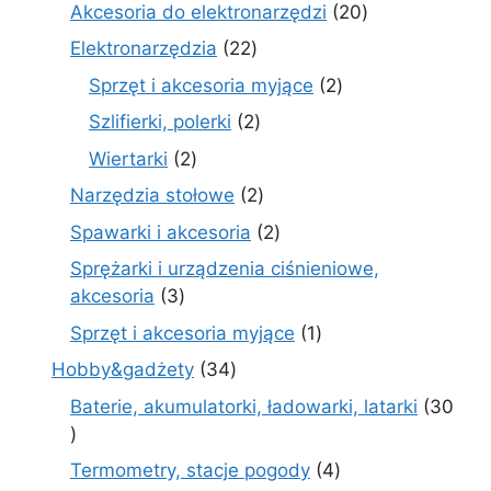
produkty
20
Akcesoria do elektronarzędzi
20
produktów
22
Elektronarzędzia
22
produkty
2
Sprzęt i akcesoria myjące
2
produkty
2
Szlifierki, polerki
2
produkty
2
Wiertarki
2
produkty
2
Narzędzia stołowe
2
produkty
2
Spawarki i akcesoria
2
produkty
Sprężarki i urządzenia ciśnieniowe,
3
akcesoria
3
produkty
1
Sprzęt i akcesoria myjące
1
produkt
34
Hobby&gadżety
34
produkty
Baterie, akumulatorki, ładowarki, latarki
30
30
produktów
4
Termometry, stacje pogody
4