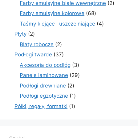
produktów
2
Farby emulsyjne białe wewnętrzne
2
produkty
68
Farby emulsyjne kolorowe
68
produktów
4
Taśmy klejące i uszczelniające
4
produkty
2
Płyty
2
produkty
2
Blaty robocze
2
produkty
37
Podłogi twarde
37
produktów
3
Akcesoria do podłóg
3
produkty
29
Panele laminowane
29
produktów
2
Podłogi drewniane
2
produkty
1
Podłogi egzotyczne
1
produkt
1
Półki, regały, formatki
1
produkt