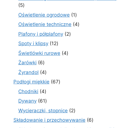
5
5
produktów
1
Oświetlenie ogrodowe
1
produkt
4
Oświetlenie techniczne
4
produkty
2
Plafony i półplafony
2
produkty
12
Spoty i klipsy
12
produktów
4
Świetlówki rurowe
4
produkty
6
Żarówki
6
produktów
4
Żyrandol
4
produkty
67
Podłogi miękkie
67
produktów
4
Chodniki
4
produkty
61
Dywany
61
produktów
2
Wycieraczki, stopnice
2
produkty
6
Składowanie i przechowywanie
6
produktów