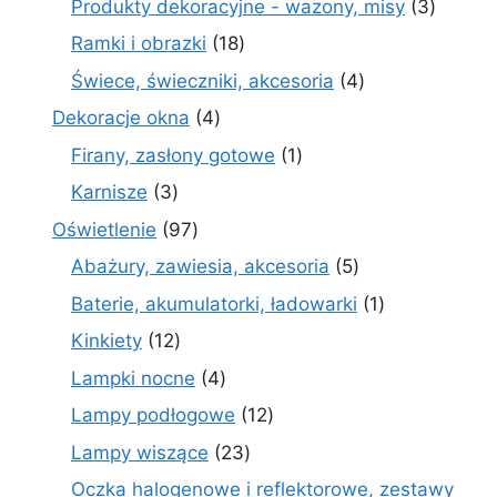
3
Produkty dekoracyjne - wazony, misy
3
produk
18
Ramki i obrazki
18
produktów
4
Świece, świeczniki, akcesoria
4
produkty
4
Dekoracje okna
4
produkty
1
Firany, zasłony gotowe
1
produkt
3
Karnisze
3
produkty
97
Oświetlenie
97
produktów
5
Abażury, zawiesia, akcesoria
5
produktów
1
Baterie, akumulatorki, ładowarki
1
produkt
12
Kinkiety
12
produktów
4
Lampki nocne
4
produkty
12
Lampy podłogowe
12
produktów
23
Lampy wiszące
23
produkty
Oczka halogenowe i reflektorowe, zestawy