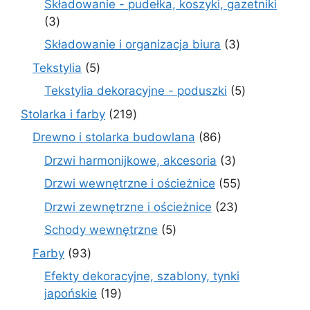
Składowanie - pudełka, koszyki, gazetniki
3
3
produkty
3
Składowanie i organizacja biura
3
produkty
5
Tekstylia
5
produktów
5
Tekstylia dekoracyjne - poduszki
5
produktów
219
Stolarka i farby
219
produktów
86
Drewno i stolarka budowlana
86
produktów
3
Drzwi harmonijkowe, akcesoria
3
produkty
55
Drzwi wewnętrzne i ościeżnice
55
produktów
23
Drzwi zewnętrzne i ościeżnice
23
produkty
5
Schody wewnętrzne
5
produktów
93
Farby
93
produkty
Efekty dekoracyjne, szablony, tynki
19
japońskie
19