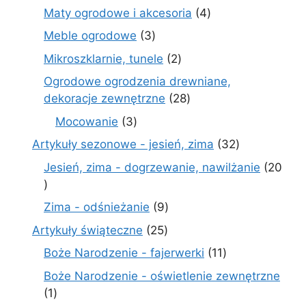
produktów
4
Maty ogrodowe i akcesoria
4
produkty
3
Meble ogrodowe
3
produkty
2
Mikroszklarnie, tunele
2
produkty
Ogrodowe ogrodzenia drewniane,
28
dekoracje zewnętrzne
28
produktów
3
Mocowanie
3
produkty
32
Artykuły sezonowe - jesień, zima
32
produkty
Jesień, zima - dogrzewanie, nawilżanie
20
20
produktów
9
Zima - odśnieżanie
9
produktów
25
Artykuły świąteczne
25
produktów
11
Boże Narodzenie - fajerwerki
11
produktów
Boże Narodzenie - oświetlenie zewnętrzne
1
1