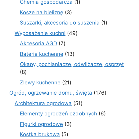
1
Chemia gospodarcza
1
produkt
3
Kosze na bieliznę
3
produkty
1
Suszarki, akcesoria do suszenia
1
produkt
49
Wyposażenie kuchni
49
produktów
7
Akcesoria AGD
7
produktów
13
Baterie kuchenne
13
produktów
Okapy, pochłaniacze, odwilżacze, osprzęt
8
8
produktów
21
Zlewy kuchenne
21
produktów
176
Ogród, ogrzewanie domu, święta
176
produktów
51
Architektura ogrodowa
51
produktów
6
Elementy ogrodzeń ozdobnych
6
produktów
3
Figurki ogrodowe
3
produkty
5
Kostka brukowa
5