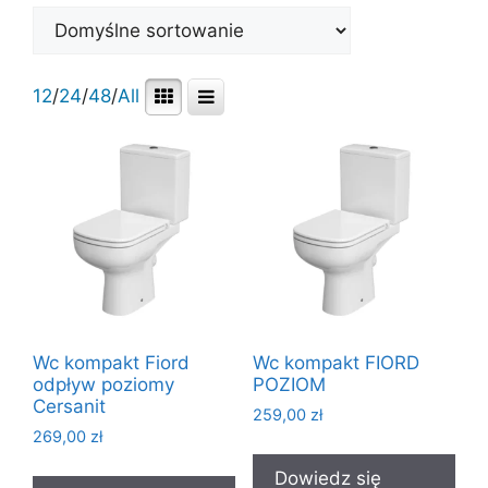
12
/
24
/
48
/
All
Wc kompakt Fiord
Wc kompakt FIORD
odpływ poziomy
POZIOM
Cersanit
259,00
zł
269,00
zł
Dowiedz się