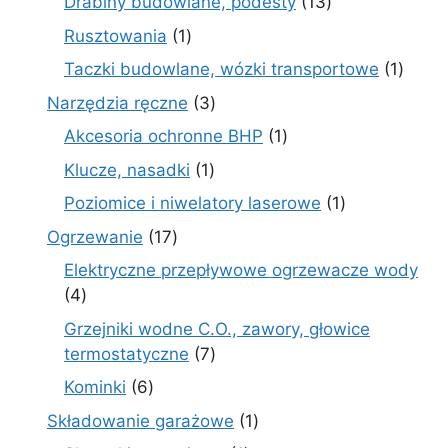
13
Drabiny budowlane, podesty
13
produktów
1
Rusztowania
1
produkt
1
Taczki budowlane, wózki transportowe
1
produ
3
Narzędzia ręczne
3
produkty
1
Akcesoria ochronne BHP
1
produkt
1
Klucze, nasadki
1
produkt
1
Poziomice i niwelatory laserowe
1
produkt
17
Ogrzewanie
17
produktów
Elektryczne przepływowe ogrzewacze wody
4
4
produkty
Grzejniki wodne C.O., zawory, głowice
7
termostatyczne
7
produktów
6
Kominki
6
produktów
1
Składowanie garażowe
1
produkt