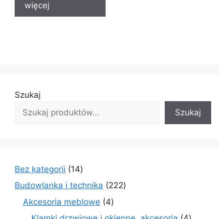
więcej
Szukaj
Szukaj
14
Bez kategorii
14
produktów
222
Budowlanka i technika
222
produkty
4
Akcesoria meblowe
4
produkty
4
Klamki drzwiowe i okienne, akcesoria
4