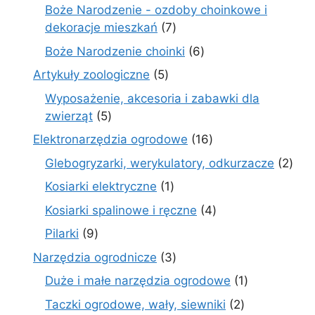
produkt
Boże Narodzenie - ozdoby choinkowe i
7
dekoracje mieszkań
7
produktów
6
Boże Narodzenie choinki
6
produktów
5
Artykuły zoologiczne
5
produktów
Wyposażenie, akcesoria i zabawki dla
5
zwierząt
5
produktów
16
Elektronarzędzia ogrodowe
16
produktów
2
Glebogryzarki, werykulatory, odkurzacze
2
prod
1
Kosiarki elektryczne
1
produkt
4
Kosiarki spalinowe i ręczne
4
produkty
9
Pilarki
9
produktów
3
Narzędzia ogrodnicze
3
produkty
1
Duże i małe narzędzia ogrodowe
1
produkt
2
Taczki ogrodowe, wały, siewniki
2