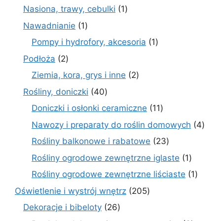
produkty
1
Nasiona, trawy, cebulki
1
produkt
1
Nawadnianie
1
produkt
1
Pompy i hydrofory, akcesoria
1
produkt
2
Podłoża
2
produkty
2
Ziemia, kora, grys i inne
2
produkty
40
Rośliny, doniczki
40
produktów
11
Doniczki i osłonki ceramiczne
11
produktów
4
Nawozy i preparaty do roślin domowych
4
prod
23
Rośliny balkonowe i rabatowe
23
produkty
1
Rośliny ogrodowe zewnętrzne iglaste
1
produkt
1
Rośliny ogrodowe zewnętrzne liściaste
1
produk
205
Oświetlenie i wystrój wnętrz
205
produktów
26
Dekoracje i bibeloty
26
produktów