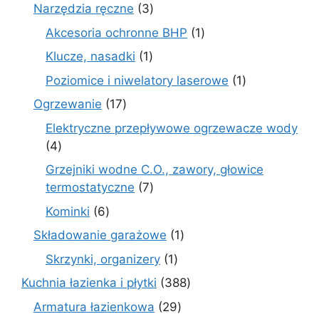
produ
3
Narzędzia ręczne
3
produkty
1
Akcesoria ochronne BHP
1
produkt
1
Klucze, nasadki
1
produkt
1
Poziomice i niwelatory laserowe
1
produkt
17
Ogrzewanie
17
produktów
Elektryczne przepływowe ogrzewacze wody
4
4
produkty
Grzejniki wodne C.O., zawory, głowice
7
termostatyczne
7
produktów
6
Kominki
6
produktów
1
Składowanie garażowe
1
produkt
1
Skrzynki, organizery
1
produkt
388
Kuchnia łazienka i płytki
388
produktów
29
Armatura łazienkowa
29