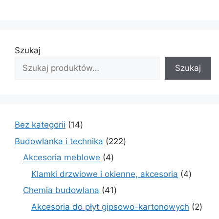
Szukaj
Szukaj
14
Bez kategorii
14
produktów
222
Budowlanka i technika
222
produkty
4
Akcesoria meblowe
4
produkty
4
Klamki drzwiowe i okienne, akcesoria
4
produkt
41
Chemia budowlana
41
produktów
2
Akcesoria do płyt gipsowo-kartonowych
2
prod