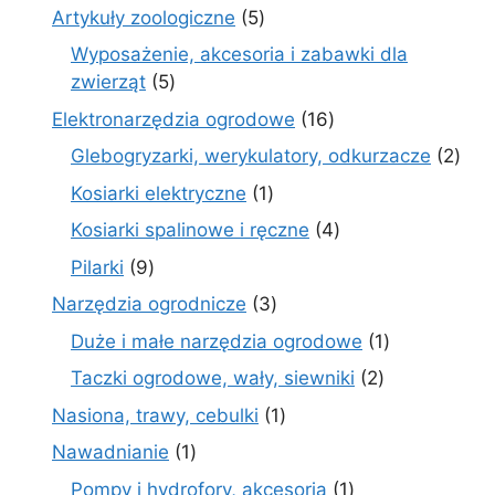
produktów
5
Artykuły zoologiczne
5
produktów
Wyposażenie, akcesoria i zabawki dla
5
zwierząt
5
produktów
16
Elektronarzędzia ogrodowe
16
produktów
2
Glebogryzarki, werykulatory, odkurzacze
2
prod
1
Kosiarki elektryczne
1
produkt
4
Kosiarki spalinowe i ręczne
4
produkty
9
Pilarki
9
produktów
3
Narzędzia ogrodnicze
3
produkty
1
Duże i małe narzędzia ogrodowe
1
produkt
2
Taczki ogrodowe, wały, siewniki
2
produkty
1
Nasiona, trawy, cebulki
1
produkt
1
Nawadnianie
1
produkt
1
Pompy i hydrofory, akcesoria
1