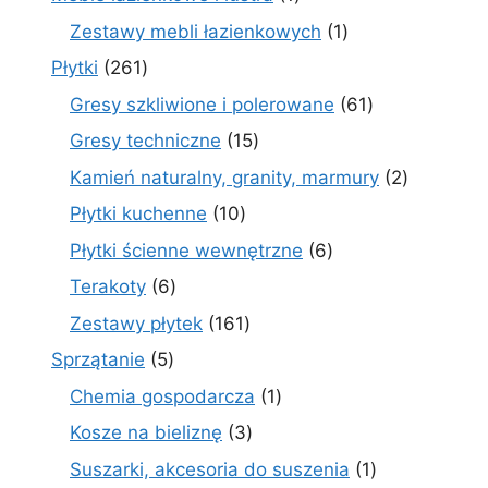
produkt
1
Zestawy mebli łazienkowych
1
produkt
261
Płytki
261
produktów
61
Gresy szkliwione i polerowane
61
produktów
15
Gresy techniczne
15
produktów
2
Kamień naturalny, granity, marmury
2
produkty
10
Płytki kuchenne
10
produktów
6
Płytki ścienne wewnętrzne
6
produktów
6
Terakoty
6
produktów
161
Zestawy płytek
161
produktów
5
Sprzątanie
5
produktów
1
Chemia gospodarcza
1
produkt
3
Kosze na bieliznę
3
produkty
1
Suszarki, akcesoria do suszenia
1