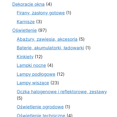
produkty
4
Dekoracje okna
4
produkty
1
Firany, zasłony gotowe
1
produkt
3
Karnisze
3
produkty
97
Oświetlenie
97
produktów
5
Abażury, zawiesia, akcesoria
5
produktów
1
Baterie, akumulatorki, ładowarki
1
produkt
12
Kinkiety
12
produktów
4
Lampki nocne
4
produkty
12
Lampy podłogowe
12
produktów
23
Lampy wiszące
23
produkty
Oczka halogenowe i reflektorowe, zestawy
5
5
produktów
1
Oświetlenie ogrodowe
1
produkt
4
Oświetlenie techniczne
4