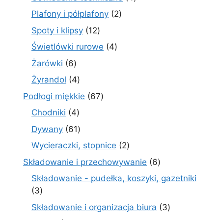
produkty
2
Plafony i półplafony
2
produkty
12
Spoty i klipsy
12
produktów
4
Świetlówki rurowe
4
produkty
6
Żarówki
6
produktów
4
Żyrandol
4
produkty
67
Podłogi miękkie
67
produktów
4
Chodniki
4
produkty
61
Dywany
61
produktów
2
Wycieraczki, stopnice
2
produkty
6
Składowanie i przechowywanie
6
produktów
Składowanie - pudełka, koszyki, gazetniki
3
3
produkty
3
Składowanie i organizacja biura
3
produkty