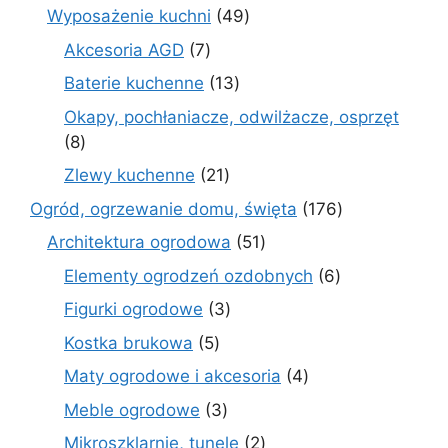
produkt
49
Wyposażenie kuchni
49
produktów
7
Akcesoria AGD
7
produktów
13
Baterie kuchenne
13
produktów
Okapy, pochłaniacze, odwilżacze, osprzęt
8
8
produktów
21
Zlewy kuchenne
21
produktów
176
Ogród, ogrzewanie domu, święta
176
produktów
51
Architektura ogrodowa
51
produktów
6
Elementy ogrodzeń ozdobnych
6
produktów
3
Figurki ogrodowe
3
produkty
5
Kostka brukowa
5
produktów
4
Maty ogrodowe i akcesoria
4
produkty
3
Meble ogrodowe
3
produkty
2
Mikroszklarnie, tunele
2