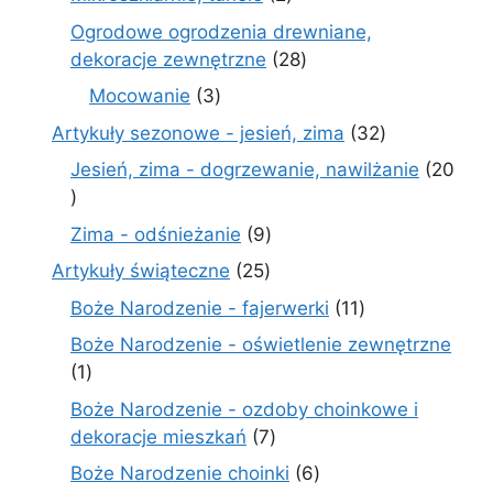
produkty
Ogrodowe ogrodzenia drewniane,
28
dekoracje zewnętrzne
28
produktów
3
Mocowanie
3
produkty
32
Artykuły sezonowe - jesień, zima
32
produkty
Jesień, zima - dogrzewanie, nawilżanie
20
20
produktów
9
Zima - odśnieżanie
9
produktów
25
Artykuły świąteczne
25
produktów
11
Boże Narodzenie - fajerwerki
11
produktów
Boże Narodzenie - oświetlenie zewnętrzne
1
1
produkt
Boże Narodzenie - ozdoby choinkowe i
7
dekoracje mieszkań
7
produktów
6
Boże Narodzenie choinki
6