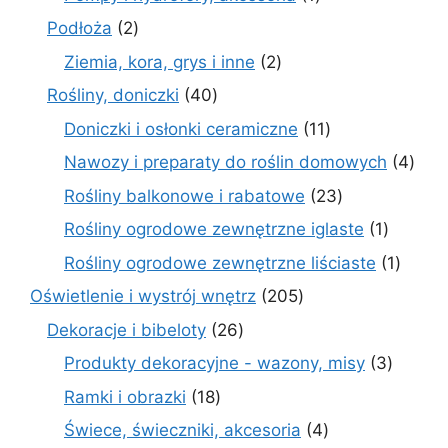
produkt
2
Podłoża
2
produkty
2
Ziemia, kora, grys i inne
2
produkty
40
Rośliny, doniczki
40
produktów
11
Doniczki i osłonki ceramiczne
11
produktów
4
Nawozy i preparaty do roślin domowych
4
prod
23
Rośliny balkonowe i rabatowe
23
produkty
1
Rośliny ogrodowe zewnętrzne iglaste
1
produkt
1
Rośliny ogrodowe zewnętrzne liściaste
1
produk
205
Oświetlenie i wystrój wnętrz
205
produktów
26
Dekoracje i bibeloty
26
produktów
3
Produkty dekoracyjne - wazony, misy
3
produk
18
Ramki i obrazki
18
produktów
4
Świece, świeczniki, akcesoria
4