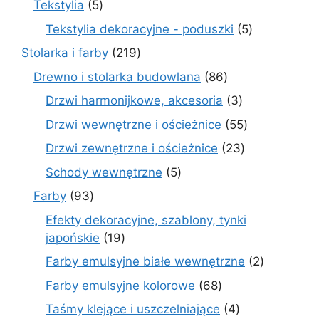
5
Tekstylia
5
produktów
5
Tekstylia dekoracyjne - poduszki
5
produktów
219
Stolarka i farby
219
produktów
86
Drewno i stolarka budowlana
86
produktów
3
Drzwi harmonijkowe, akcesoria
3
produkty
55
Drzwi wewnętrzne i ościeżnice
55
produktów
23
Drzwi zewnętrzne i ościeżnice
23
produkty
5
Schody wewnętrzne
5
produktów
93
Farby
93
produkty
Efekty dekoracyjne, szablony, tynki
19
japońskie
19
produktów
2
Farby emulsyjne białe wewnętrzne
2
produkty
68
Farby emulsyjne kolorowe
68
produktów
4
Taśmy klejące i uszczelniające
4