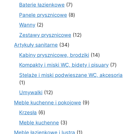
produktów
7
Baterie łazienkowe
7
produktów
8
Panele prysznicowe
8
produktów
2
Wanny
2
produkty
12
Zestawy prysznicowe
12
produktów
34
Artykuły sanitarne
34
produkty
14
Kabiny prysznicowe, brodziki
14
produktów
7
Kompakty i miski WC, bidety i pisuary
7
produk
Stelaże i miski podwieszane WC, akcesoria
1
1
produkt
12
Umywalki
12
produktów
9
Meble kuchenne i pokojowe
9
produktów
6
Krzesła
6
produktów
3
Meble kuchenne
3
produkty
1
Meble łazienkowe i lustra
1