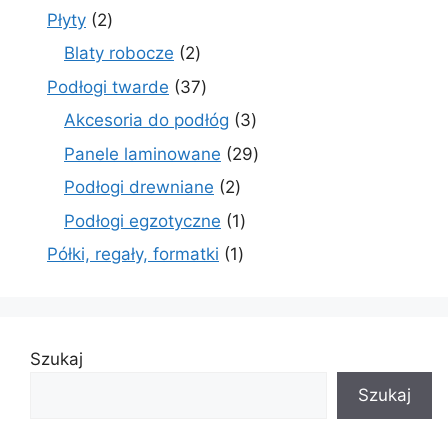
produkty
2
Płyty
2
produkty
2
Blaty robocze
2
produkty
37
Podłogi twarde
37
produktów
3
Akcesoria do podłóg
3
produkty
29
Panele laminowane
29
produktów
2
Podłogi drewniane
2
produkty
1
Podłogi egzotyczne
1
produkt
1
Półki, regały, formatki
1
produkt
Szukaj
Szukaj