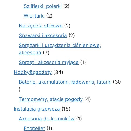
produkty
2
Szlifierki, polerki
2
produkty
2
Wiertarki
2
produkty
2
Narzędzia stołowe
2
produkty
2
Spawarki i akcesoria
2
produkty
Sprężarki i urządzenia ciśnieniowe,
3
akcesoria
3
produkty
1
Sprzęt i akcesoria myjące
1
produkt
34
Hobby&gadżety
34
produkty
Baterie, akumulatorki, ładowarki, latarki
30
30
produktów
4
Termometry, stacje pogody
4
produkty
16
Instalacja grzewcza
16
produktów
1
Akcesoria do kominków
1
produkt
1
Ecopellet
1