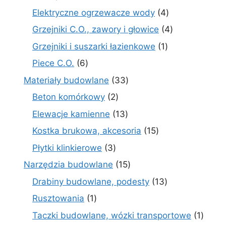
produkt
4
Elektryczne ogrzewacze wody
4
produkty
4
Grzejniki C.O., zawory i głowice
4
produkty
1
Grzejniki i suszarki łazienkowe
1
produkt
6
Piece C.O.
6
produktów
33
Materiały budowlane
33
produkty
2
Beton komórkowy
2
produkty
13
Elewacje kamienne
13
produktów
15
Kostka brukowa, akcesoria
15
produktów
3
Płytki klinkierowe
3
produkty
15
Narzędzia budowlane
15
produktów
13
Drabiny budowlane, podesty
13
produktów
1
Rusztowania
1
produkt
1
Taczki budowlane, wózki transportowe
1