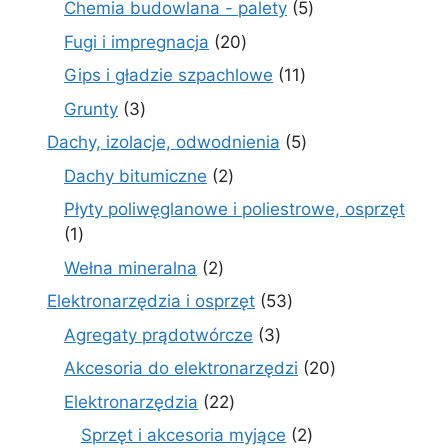
5
Chemia budowlana - palety
5
produktów
20
Fugi i impregnacja
20
produktów
11
Gips i gładzie szpachlowe
11
produktów
3
Grunty
3
produkty
5
Dachy, izolacje, odwodnienia
5
produktów
2
Dachy bitumiczne
2
produkty
Płyty poliwęglanowe i poliestrowe, osprzęt
1
1
produkt
2
Wełna mineralna
2
produkty
53
Elektronarzędzia i osprzęt
53
produkty
3
Agregaty prądotwórcze
3
produkty
20
Akcesoria do elektronarzędzi
20
produktów
22
Elektronarzędzia
22
produkty
2
Sprzęt i akcesoria myjące
2