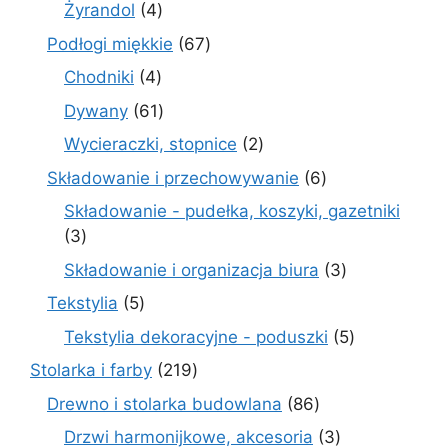
produktów
4
Żyrandol
4
produkty
67
Podłogi miękkie
67
produktów
4
Chodniki
4
produkty
61
Dywany
61
produktów
2
Wycieraczki, stopnice
2
produkty
6
Składowanie i przechowywanie
6
produktów
Składowanie - pudełka, koszyki, gazetniki
3
3
produkty
3
Składowanie i organizacja biura
3
produkty
5
Tekstylia
5
produktów
5
Tekstylia dekoracyjne - poduszki
5
produktów
219
Stolarka i farby
219
produktów
86
Drewno i stolarka budowlana
86
produktów
3
Drzwi harmonijkowe, akcesoria
3