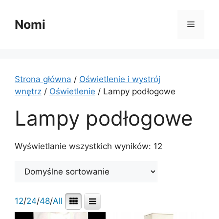
Przejdź
do
Nomi
Menu
treści
Strona główna
/
Oświetlenie i wystrój
wnętrz
/
Oświetlenie
/ Lampy podłogowe
Lampy podłogowe
Wyświetlanie wszystkich wyników: 12
12
/
24
/
48
/
All