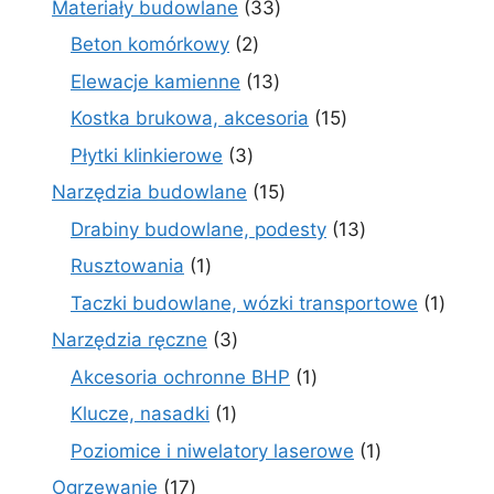
33
Materiały budowlane
33
produkty
2
Beton komórkowy
2
produkty
13
Elewacje kamienne
13
produktów
15
Kostka brukowa, akcesoria
15
produktów
3
Płytki klinkierowe
3
produkty
15
Narzędzia budowlane
15
produktów
13
Drabiny budowlane, podesty
13
produktów
1
Rusztowania
1
produkt
1
Taczki budowlane, wózki transportowe
1
produ
3
Narzędzia ręczne
3
produkty
1
Akcesoria ochronne BHP
1
produkt
1
Klucze, nasadki
1
produkt
1
Poziomice i niwelatory laserowe
1
produkt
17
Ogrzewanie
17