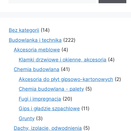
14
Bez kategorii
14
produktów
222
Budowlanka i technika
222
produkty
4
Akcesoria meblowe
4
produkty
4
Klamki drzwiowe i okienne, akcesoria
4
produkt
41
Chemia budowlana
41
produktów
2
Akcesoria do płyt gipsowo-kartonowych
2
prod
5
Chemia budowlana - palety
5
produktów
20
Fugi i impregnacja
20
produktów
11
Gips i gładzie szpachlowe
11
produktów
3
Grunty
3
produkty
5
Dachy, izolacje, odwodnienia
5