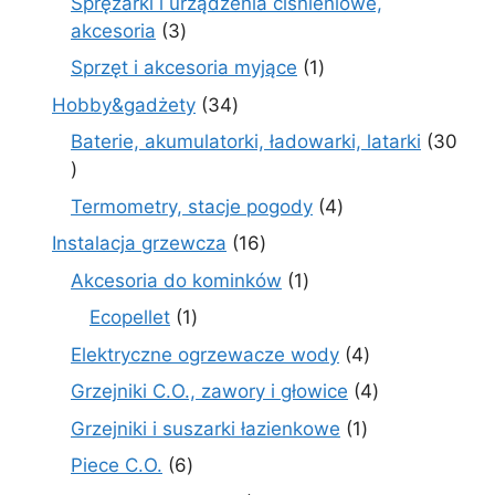
Sprężarki i urządzenia ciśnieniowe,
3
akcesoria
3
produkty
1
Sprzęt i akcesoria myjące
1
produkt
34
Hobby&gadżety
34
produkty
Baterie, akumulatorki, ładowarki, latarki
30
30
produktów
4
Termometry, stacje pogody
4
produkty
16
Instalacja grzewcza
16
produktów
1
Akcesoria do kominków
1
produkt
1
Ecopellet
1
produkt
4
Elektryczne ogrzewacze wody
4
produkty
4
Grzejniki C.O., zawory i głowice
4
produkty
1
Grzejniki i suszarki łazienkowe
1
produkt
6
Piece C.O.
6
produktów