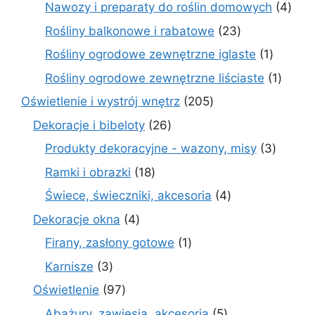
produktów
4
Nawozy i preparaty do roślin domowych
4
prod
23
Rośliny balkonowe i rabatowe
23
produkty
1
Rośliny ogrodowe zewnętrzne iglaste
1
produkt
1
Rośliny ogrodowe zewnętrzne liściaste
1
produk
205
Oświetlenie i wystrój wnętrz
205
produktów
26
Dekoracje i bibeloty
26
produktów
3
Produkty dekoracyjne - wazony, misy
3
produk
18
Ramki i obrazki
18
produktów
4
Świece, świeczniki, akcesoria
4
produkty
4
Dekoracje okna
4
produkty
1
Firany, zasłony gotowe
1
produkt
3
Karnisze
3
produkty
97
Oświetlenie
97
produktów
5
Abażury, zawiesia, akcesoria
5