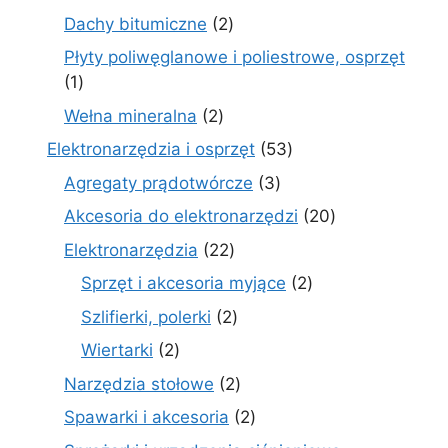
produktów
2
Dachy bitumiczne
2
produkty
Płyty poliwęglanowe i poliestrowe, osprzęt
1
1
produkt
2
Wełna mineralna
2
produkty
53
Elektronarzędzia i osprzęt
53
produkty
3
Agregaty prądotwórcze
3
produkty
20
Akcesoria do elektronarzędzi
20
produktów
22
Elektronarzędzia
22
produkty
2
Sprzęt i akcesoria myjące
2
produkty
2
Szlifierki, polerki
2
produkty
2
Wiertarki
2
produkty
2
Narzędzia stołowe
2
produkty
2
Spawarki i akcesoria
2
produkty