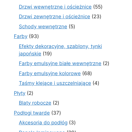
produkty
55
Drzwi wewnętrzne i ościeżnice
55
produktów
23
Drzwi zewnętrzne i ościeżnice
23
produkty
5
Schody wewnętrzne
5
produktów
93
Farby
93
produkty
Efekty dekoracyjne, szablony, tynki
19
japońskie
19
produktów
2
Farby emulsyjne białe wewnętrzne
2
produkty
68
Farby emulsyjne kolorowe
68
produktów
4
Taśmy klejące i uszczelniające
4
produkty
2
Płyty
2
produkty
2
Blaty robocze
2
produkty
37
Podłogi twarde
37
produktów
3
Akcesoria do podłóg
3
produkty