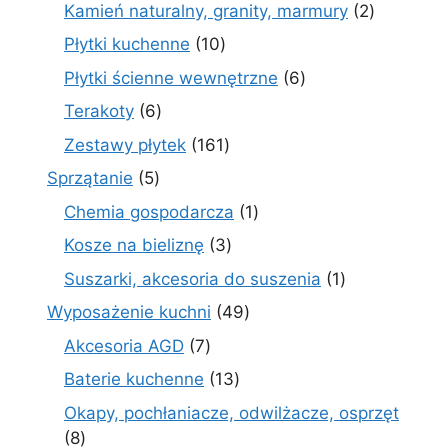
produktów
2
Kamień naturalny, granity, marmury
2
produkty
10
Płytki kuchenne
10
produktów
6
Płytki ścienne wewnętrzne
6
produktów
6
Terakoty
6
produktów
161
Zestawy płytek
161
produktów
5
Sprzątanie
5
produktów
1
Chemia gospodarcza
1
produkt
3
Kosze na bieliznę
3
produkty
1
Suszarki, akcesoria do suszenia
1
produkt
49
Wyposażenie kuchni
49
produktów
7
Akcesoria AGD
7
produktów
13
Baterie kuchenne
13
produktów
Okapy, pochłaniacze, odwilżacze, osprzęt
8
8