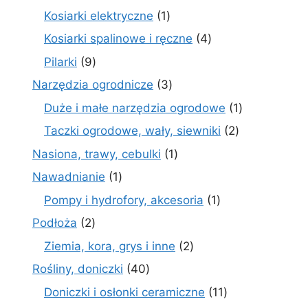
prod
1
Kosiarki elektryczne
1
produkt
4
Kosiarki spalinowe i ręczne
4
produkty
9
Pilarki
9
produktów
3
Narzędzia ogrodnicze
3
produkty
1
Duże i małe narzędzia ogrodowe
1
produkt
2
Taczki ogrodowe, wały, siewniki
2
produkty
1
Nasiona, trawy, cebulki
1
produkt
1
Nawadnianie
1
produkt
1
Pompy i hydrofory, akcesoria
1
produkt
2
Podłoża
2
produkty
2
Ziemia, kora, grys i inne
2
produkty
40
Rośliny, doniczki
40
produktów
11
Doniczki i osłonki ceramiczne
11