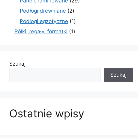
29
Panele laminowane
29
produktów
2
Podłogi drewniane
2
produkty
1
Podłogi egzotyczne
1
produkt
1
Półki, regały, formatki
1
produkt
Szukaj
Szukaj
Ostatnie wpisy