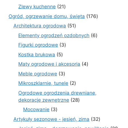
produktów
21
Zlewy kuchenne
21
produktów
176
Ogród, ogrzewanie domu, święta
176
produktów
51
Architektura ogrodowa
51
produktów
6
Elementy ogrodzeń ozdobnych
6
produktów
3
Figurki ogrodowe
3
produkty
5
Kostka brukowa
5
produktów
4
Maty ogrodowe i akcesoria
4
produkty
3
Meble ogrodowe
3
produkty
2
Mikroszklarnie, tunele
2
produkty
Ogrodowe ogrodzenia drewniane,
28
dekoracje zewnętrzne
28
produktów
3
Mocowanie
3
produkty
32
Artykuły sezonowe - jesień, zima
32
produkty