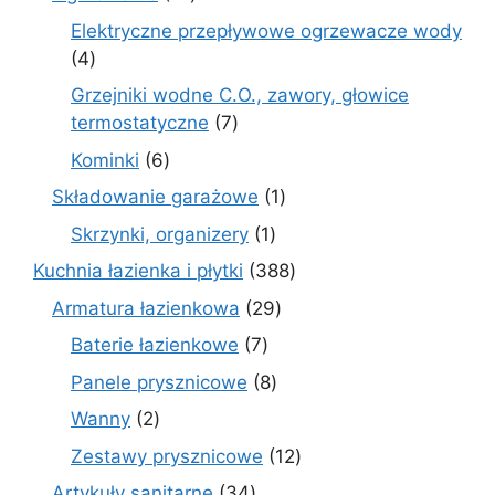
produktów
Elektryczne przepływowe ogrzewacze wody
4
4
produkty
Grzejniki wodne C.O., zawory, głowice
7
termostatyczne
7
produktów
6
Kominki
6
produktów
1
Składowanie garażowe
1
produkt
1
Skrzynki, organizery
1
produkt
388
Kuchnia łazienka i płytki
388
produktów
29
Armatura łazienkowa
29
produktów
7
Baterie łazienkowe
7
produktów
8
Panele prysznicowe
8
produktów
2
Wanny
2
produkty
12
Zestawy prysznicowe
12
produktów
34
Artykuły sanitarne
34