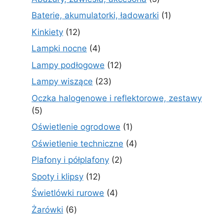
produktów
1
Baterie, akumulatorki, ładowarki
1
produkt
12
Kinkiety
12
produktów
4
Lampki nocne
4
produkty
12
Lampy podłogowe
12
produktów
23
Lampy wiszące
23
produkty
Oczka halogenowe i reflektorowe, zestawy
5
5
produktów
1
Oświetlenie ogrodowe
1
produkt
4
Oświetlenie techniczne
4
produkty
2
Plafony i półplafony
2
produkty
12
Spoty i klipsy
12
produktów
4
Świetlówki rurowe
4
produkty
6
Żarówki
6