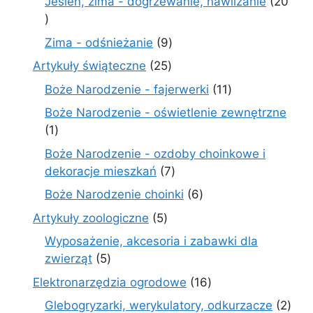
Jesień, zima - dogrzewanie, nawilżanie
20
20
produktów
9
Zima - odśnieżanie
9
produktów
25
Artykuły świąteczne
25
produktów
11
Boże Narodzenie - fajerwerki
11
produktów
Boże Narodzenie - oświetlenie zewnętrzne
1
1
produkt
Boże Narodzenie - ozdoby choinkowe i
7
dekoracje mieszkań
7
produktów
6
Boże Narodzenie choinki
6
produktów
5
Artykuły zoologiczne
5
produktów
Wyposażenie, akcesoria i zabawki dla
5
zwierząt
5
produktów
16
Elektronarzędzia ogrodowe
16
produktów
2
Glebogryzarki, werykulatory, odkurzacze
2