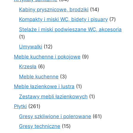
produkty
14
Kabiny prysznicowe, brodziki
14
produktów
7
Kompakty i miski WC, bidety i pisuary
7
produk
Stelaże i miski podwieszane WC, akcesoria
1
1
produkt
12
Umywalki
12
produktów
9
Meble kuchenne i pokojowe
9
produktów
6
Krzesła
6
produktów
3
Meble kuchenne
3
produkty
1
Meble łazienkowe i lustra
1
produkt
1
Zestawy mebli łazienkowych
1
produkt
261
Płytki
261
produktów
61
Gresy szkliwione i polerowane
61
produktów
15
Gresy techniczne
15