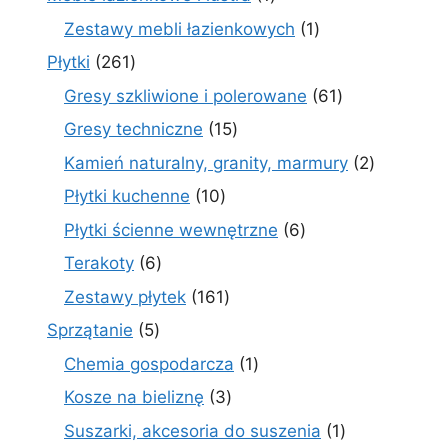
produkt
1
Zestawy mebli łazienkowych
1
produkt
261
Płytki
261
produktów
61
Gresy szkliwione i polerowane
61
produktów
15
Gresy techniczne
15
produktów
2
Kamień naturalny, granity, marmury
2
produkty
10
Płytki kuchenne
10
produktów
6
Płytki ścienne wewnętrzne
6
produktów
6
Terakoty
6
produktów
161
Zestawy płytek
161
produktów
5
Sprzątanie
5
produktów
1
Chemia gospodarcza
1
produkt
3
Kosze na bieliznę
3
produkty
1
Suszarki, akcesoria do suszenia
1