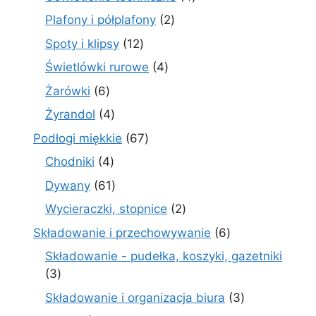
produkty
2
Plafony i półplafony
2
produkty
12
Spoty i klipsy
12
produktów
4
Świetlówki rurowe
4
produkty
6
Żarówki
6
produktów
4
Żyrandol
4
produkty
67
Podłogi miękkie
67
produktów
4
Chodniki
4
produkty
61
Dywany
61
produktów
2
Wycieraczki, stopnice
2
produkty
6
Składowanie i przechowywanie
6
produktów
Składowanie - pudełka, koszyki, gazetniki
3
3
produkty
3
Składowanie i organizacja biura
3
produkty