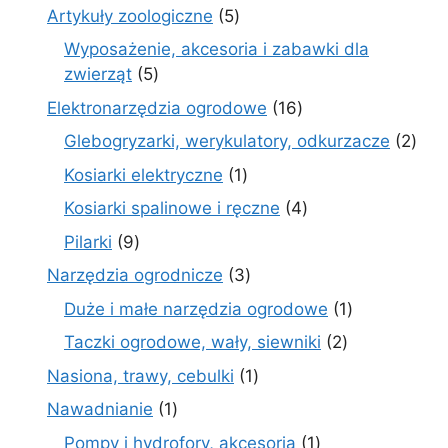
produktów
5
Artykuły zoologiczne
5
produktów
Wyposażenie, akcesoria i zabawki dla
5
zwierząt
5
produktów
16
Elektronarzędzia ogrodowe
16
produktów
2
Glebogryzarki, werykulatory, odkurzacze
2
prod
1
Kosiarki elektryczne
1
produkt
4
Kosiarki spalinowe i ręczne
4
produkty
9
Pilarki
9
produktów
3
Narzędzia ogrodnicze
3
produkty
1
Duże i małe narzędzia ogrodowe
1
produkt
2
Taczki ogrodowe, wały, siewniki
2
produkty
1
Nasiona, trawy, cebulki
1
produkt
1
Nawadnianie
1
produkt
1
Pompy i hydrofory, akcesoria
1