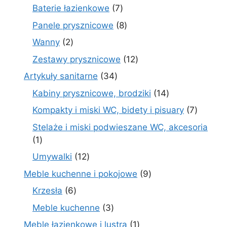
produktów
7
Baterie łazienkowe
7
produktów
8
Panele prysznicowe
8
produktów
2
Wanny
2
produkty
12
Zestawy prysznicowe
12
produktów
34
Artykuły sanitarne
34
produkty
14
Kabiny prysznicowe, brodziki
14
produktów
7
Kompakty i miski WC, bidety i pisuary
7
produk
Stelaże i miski podwieszane WC, akcesoria
1
1
produkt
12
Umywalki
12
produktów
9
Meble kuchenne i pokojowe
9
produktów
6
Krzesła
6
produktów
3
Meble kuchenne
3
produkty
1
Meble łazienkowe i lustra
1