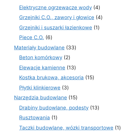
produkt
4
Elektryczne ogrzewacze wody
4
produkty
4
Grzejniki C.O., zawory i głowice
4
produkty
1
Grzejniki i suszarki łazienkowe
1
produkt
6
Piece C.O.
6
produktów
33
Materiały budowlane
33
produkty
2
Beton komórkowy
2
produkty
13
Elewacje kamienne
13
produktów
15
Kostka brukowa, akcesoria
15
produktów
3
Płytki klinkierowe
3
produkty
15
Narzędzia budowlane
15
produktów
13
Drabiny budowlane, podesty
13
produktów
1
Rusztowania
1
produkt
1
Taczki budowlane, wózki transportowe
1