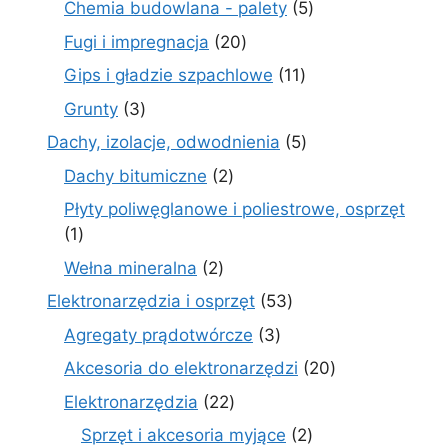
5
Chemia budowlana - palety
5
produktów
20
Fugi i impregnacja
20
produktów
11
Gips i gładzie szpachlowe
11
produktów
3
Grunty
3
produkty
5
Dachy, izolacje, odwodnienia
5
produktów
2
Dachy bitumiczne
2
produkty
Płyty poliwęglanowe i poliestrowe, osprzęt
1
1
produkt
2
Wełna mineralna
2
produkty
53
Elektronarzędzia i osprzęt
53
produkty
3
Agregaty prądotwórcze
3
produkty
20
Akcesoria do elektronarzędzi
20
produktów
22
Elektronarzędzia
22
produkty
2
Sprzęt i akcesoria myjące
2