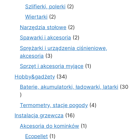
produkty
2
Szlifierki, polerki
2
produkty
2
Wiertarki
2
produkty
2
Narzędzia stołowe
2
produkty
2
Spawarki i akcesoria
2
produkty
Sprężarki i urządzenia ciśnieniowe,
3
akcesoria
3
produkty
1
Sprzęt i akcesoria myjące
1
produkt
34
Hobby&gadżety
34
produkty
Baterie, akumulatorki, ładowarki, latarki
30
30
produktów
4
Termometry, stacje pogody
4
produkty
16
Instalacja grzewcza
16
produktów
1
Akcesoria do kominków
1
produkt
1
Ecopellet
1