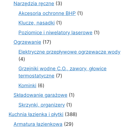
produ
3
Narzędzia ręczne
3
produkty
1
Akcesoria ochronne BHP
1
produkt
1
Klucze, nasadki
1
produkt
1
Poziomice i niwelatory laserowe
1
produkt
17
Ogrzewanie
17
produktów
Elektryczne przepływowe ogrzewacze wody
4
4
produkty
Grzejniki wodne C.O., zawory, głowice
7
termostatyczne
7
produktów
6
Kominki
6
produktów
1
Składowanie garażowe
1
produkt
1
Skrzynki, organizery
1
produkt
388
Kuchnia łazienka i płytki
388
produktów
29
Armatura łazienkowa
29