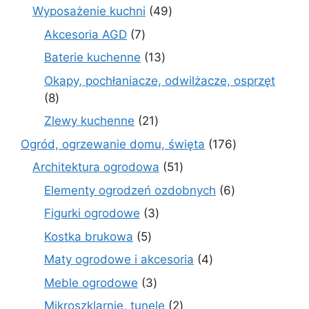
produkt
49
Wyposażenie kuchni
49
produktów
7
Akcesoria AGD
7
produktów
13
Baterie kuchenne
13
produktów
Okapy, pochłaniacze, odwilżacze, osprzęt
8
8
produktów
21
Zlewy kuchenne
21
produktów
176
Ogród, ogrzewanie domu, święta
176
produktów
51
Architektura ogrodowa
51
produktów
6
Elementy ogrodzeń ozdobnych
6
produktów
3
Figurki ogrodowe
3
produkty
5
Kostka brukowa
5
produktów
4
Maty ogrodowe i akcesoria
4
produkty
3
Meble ogrodowe
3
produkty
2
Mikroszklarnie, tunele
2