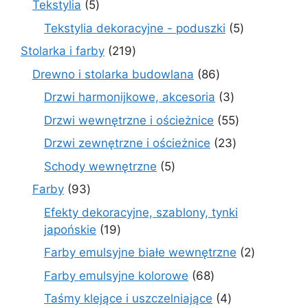
5
Tekstylia
5
produktów
5
Tekstylia dekoracyjne - poduszki
5
produktów
219
Stolarka i farby
219
produktów
86
Drewno i stolarka budowlana
86
produktów
3
Drzwi harmonijkowe, akcesoria
3
produkty
55
Drzwi wewnętrzne i ościeżnice
55
produktów
23
Drzwi zewnętrzne i ościeżnice
23
produkty
5
Schody wewnętrzne
5
produktów
93
Farby
93
produkty
Efekty dekoracyjne, szablony, tynki
19
japońskie
19
produktów
2
Farby emulsyjne białe wewnętrzne
2
produkty
68
Farby emulsyjne kolorowe
68
produktów
4
Taśmy klejące i uszczelniające
4