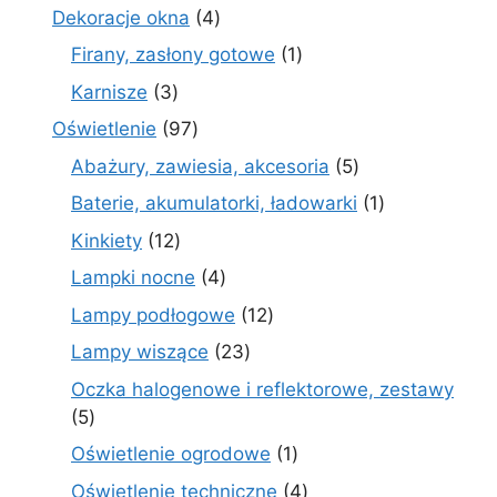
produkty
4
Dekoracje okna
4
produkty
1
Firany, zasłony gotowe
1
produkt
3
Karnisze
3
produkty
97
Oświetlenie
97
produktów
5
Abażury, zawiesia, akcesoria
5
produktów
1
Baterie, akumulatorki, ładowarki
1
produkt
12
Kinkiety
12
produktów
4
Lampki nocne
4
produkty
12
Lampy podłogowe
12
produktów
23
Lampy wiszące
23
produkty
Oczka halogenowe i reflektorowe, zestawy
5
5
produktów
1
Oświetlenie ogrodowe
1
produkt
4
Oświetlenie techniczne
4