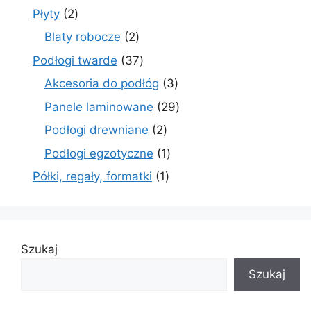
produkty
2
Płyty
2
produkty
2
Blaty robocze
2
produkty
37
Podłogi twarde
37
produktów
3
Akcesoria do podłóg
3
produkty
29
Panele laminowane
29
produktów
2
Podłogi drewniane
2
produkty
1
Podłogi egzotyczne
1
produkt
1
Półki, regały, formatki
1
produkt
Szukaj
Szukaj