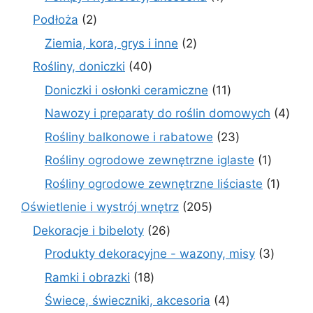
produkt
2
Podłoża
2
produkty
2
Ziemia, kora, grys i inne
2
produkty
40
Rośliny, doniczki
40
produktów
11
Doniczki i osłonki ceramiczne
11
produktów
4
Nawozy i preparaty do roślin domowych
4
prod
23
Rośliny balkonowe i rabatowe
23
produkty
1
Rośliny ogrodowe zewnętrzne iglaste
1
produkt
1
Rośliny ogrodowe zewnętrzne liściaste
1
produk
205
Oświetlenie i wystrój wnętrz
205
produktów
26
Dekoracje i bibeloty
26
produktów
3
Produkty dekoracyjne - wazony, misy
3
produk
18
Ramki i obrazki
18
produktów
4
Świece, świeczniki, akcesoria
4