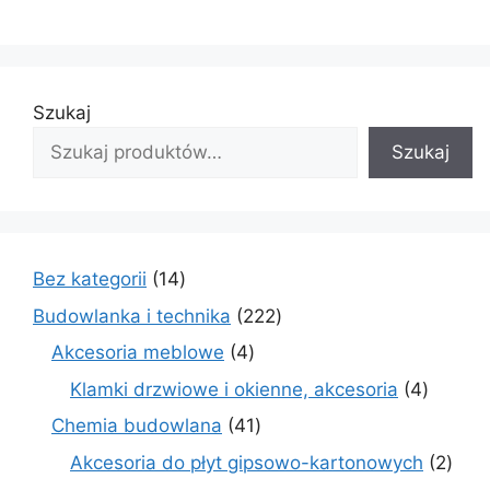
Szukaj
Szukaj
14
Bez kategorii
14
produktów
222
Budowlanka i technika
222
produkty
4
Akcesoria meblowe
4
produkty
4
Klamki drzwiowe i okienne, akcesoria
4
produkt
41
Chemia budowlana
41
produktów
2
Akcesoria do płyt gipsowo-kartonowych
2
prod