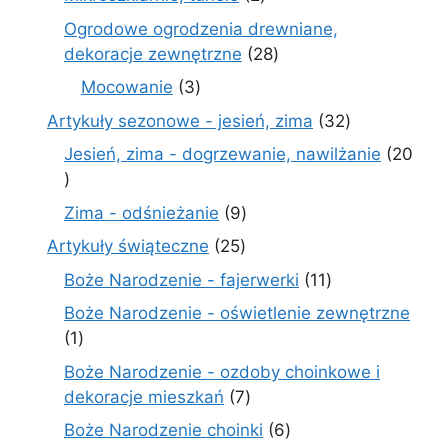
produkty
Ogrodowe ogrodzenia drewniane,
28
dekoracje zewnętrzne
28
produktów
3
Mocowanie
3
produkty
32
Artykuły sezonowe - jesień, zima
32
produkty
Jesień, zima - dogrzewanie, nawilżanie
20
20
produktów
9
Zima - odśnieżanie
9
produktów
25
Artykuły świąteczne
25
produktów
11
Boże Narodzenie - fajerwerki
11
produktów
Boże Narodzenie - oświetlenie zewnętrzne
1
1
produkt
Boże Narodzenie - ozdoby choinkowe i
7
dekoracje mieszkań
7
produktów
6
Boże Narodzenie choinki
6