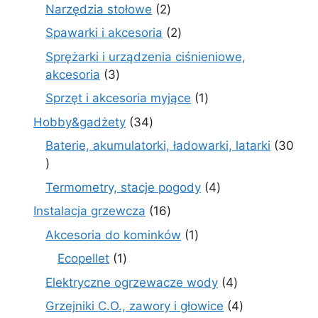
produkty
2
Narzędzia stołowe
2
produkty
2
Spawarki i akcesoria
2
produkty
Sprężarki i urządzenia ciśnieniowe,
3
akcesoria
3
produkty
1
Sprzęt i akcesoria myjące
1
produkt
34
Hobby&gadżety
34
produkty
Baterie, akumulatorki, ładowarki, latarki
30
30
produktów
4
Termometry, stacje pogody
4
produkty
16
Instalacja grzewcza
16
produktów
1
Akcesoria do kominków
1
produkt
1
Ecopellet
1
produkt
4
Elektryczne ogrzewacze wody
4
produkty
4
Grzejniki C.O., zawory i głowice
4