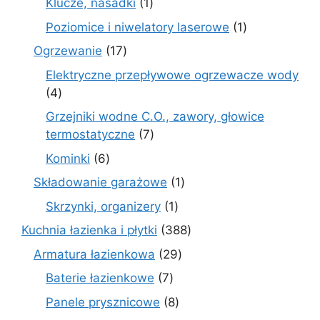
1
Klucze, nasadki
1
produkt
1
Poziomice i niwelatory laserowe
1
produkt
17
Ogrzewanie
17
produktów
Elektryczne przepływowe ogrzewacze wody
4
4
produkty
Grzejniki wodne C.O., zawory, głowice
7
termostatyczne
7
produktów
6
Kominki
6
produktów
1
Składowanie garażowe
1
produkt
1
Skrzynki, organizery
1
produkt
388
Kuchnia łazienka i płytki
388
produktów
29
Armatura łazienkowa
29
produktów
7
Baterie łazienkowe
7
produktów
8
Panele prysznicowe
8
produktów