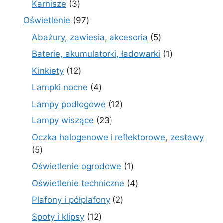
3
Karnisze
3
produkty
97
Oświetlenie
97
produktów
5
Abażury, zawiesia, akcesoria
5
produktów
1
Baterie, akumulatorki, ładowarki
1
produkt
12
Kinkiety
12
produktów
4
Lampki nocne
4
produkty
12
Lampy podłogowe
12
produktów
23
Lampy wiszące
23
produkty
Oczka halogenowe i reflektorowe, zestawy
5
5
produktów
1
Oświetlenie ogrodowe
1
produkt
4
Oświetlenie techniczne
4
produkty
2
Plafony i półplafony
2
produkty
12
Spoty i klipsy
12