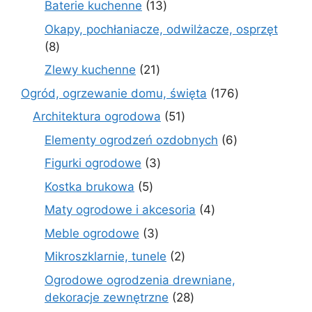
13
Baterie kuchenne
13
produktów
Okapy, pochłaniacze, odwilżacze, osprzęt
8
8
produktów
21
Zlewy kuchenne
21
produktów
176
Ogród, ogrzewanie domu, święta
176
produktów
51
Architektura ogrodowa
51
produktów
6
Elementy ogrodzeń ozdobnych
6
produktów
3
Figurki ogrodowe
3
produkty
5
Kostka brukowa
5
produktów
4
Maty ogrodowe i akcesoria
4
produkty
3
Meble ogrodowe
3
produkty
2
Mikroszklarnie, tunele
2
produkty
Ogrodowe ogrodzenia drewniane,
28
dekoracje zewnętrzne
28