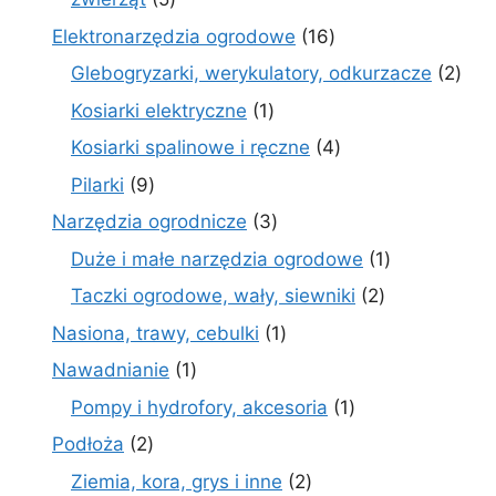
produktów
16
Elektronarzędzia ogrodowe
16
produktów
2
Glebogryzarki, werykulatory, odkurzacze
2
prod
1
Kosiarki elektryczne
1
produkt
4
Kosiarki spalinowe i ręczne
4
produkty
9
Pilarki
9
produktów
3
Narzędzia ogrodnicze
3
produkty
1
Duże i małe narzędzia ogrodowe
1
produkt
2
Taczki ogrodowe, wały, siewniki
2
produkty
1
Nasiona, trawy, cebulki
1
produkt
1
Nawadnianie
1
produkt
1
Pompy i hydrofory, akcesoria
1
produkt
2
Podłoża
2
produkty
2
Ziemia, kora, grys i inne
2