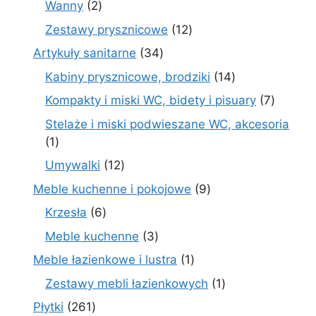
2
Wanny
2
produkty
12
Zestawy prysznicowe
12
produktów
34
Artykuły sanitarne
34
produkty
14
Kabiny prysznicowe, brodziki
14
produktów
7
Kompakty i miski WC, bidety i pisuary
7
produk
Stelaże i miski podwieszane WC, akcesoria
1
1
produkt
12
Umywalki
12
produktów
9
Meble kuchenne i pokojowe
9
produktów
6
Krzesła
6
produktów
3
Meble kuchenne
3
produkty
1
Meble łazienkowe i lustra
1
produkt
1
Zestawy mebli łazienkowych
1
produkt
261
Płytki
261