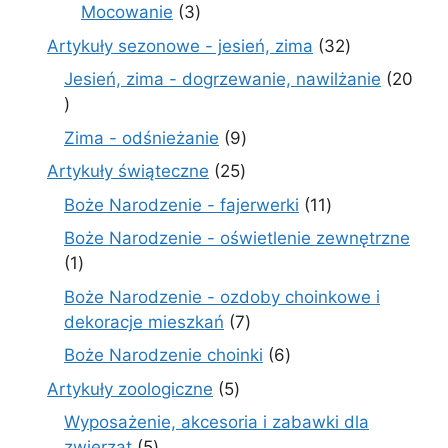
produktów
3
Mocowanie
3
produkty
32
Artykuły sezonowe - jesień, zima
32
produkty
Jesień, zima - dogrzewanie, nawilżanie
20
20
produktów
9
Zima - odśnieżanie
9
produktów
25
Artykuły świąteczne
25
produktów
11
Boże Narodzenie - fajerwerki
11
produktów
Boże Narodzenie - oświetlenie zewnętrzne
1
1
produkt
Boże Narodzenie - ozdoby choinkowe i
7
dekoracje mieszkań
7
produktów
6
Boże Narodzenie choinki
6
produktów
5
Artykuły zoologiczne
5
produktów
Wyposażenie, akcesoria i zabawki dla
5
zwierząt
5