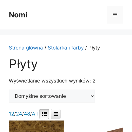
Przejdź
do
Nomi
Menu
treści
Strona główna
/
Stolarka i farby
/ Płyty
Płyty
Wyświetlanie wszystkich wyników: 2
12
/
24
/
48
/
All