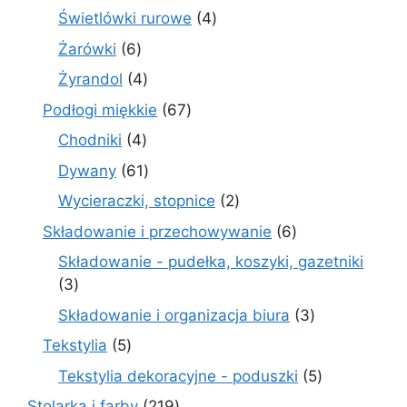
produktów
4
Świetlówki rurowe
4
produkty
6
Żarówki
6
produktów
4
Żyrandol
4
produkty
67
Podłogi miękkie
67
produktów
4
Chodniki
4
produkty
61
Dywany
61
produktów
2
Wycieraczki, stopnice
2
produkty
6
Składowanie i przechowywanie
6
produktów
Składowanie - pudełka, koszyki, gazetniki
3
3
produkty
3
Składowanie i organizacja biura
3
produkty
5
Tekstylia
5
produktów
5
Tekstylia dekoracyjne - poduszki
5
produktów
219
Stolarka i farby
219