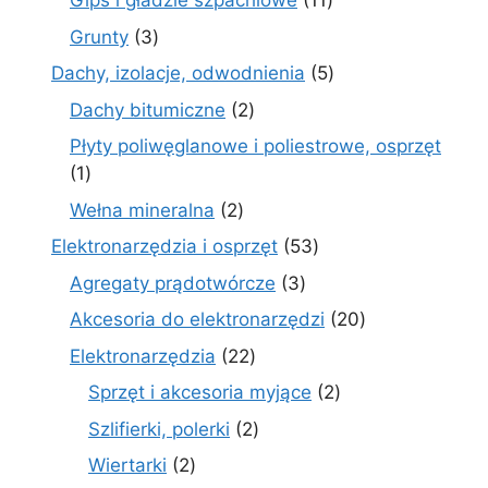
Gips i gładzie szpachlowe
11
produktów
3
Grunty
3
produkty
5
Dachy, izolacje, odwodnienia
5
produktów
2
Dachy bitumiczne
2
produkty
Płyty poliwęglanowe i poliestrowe, osprzęt
1
1
produkt
2
Wełna mineralna
2
produkty
53
Elektronarzędzia i osprzęt
53
produkty
3
Agregaty prądotwórcze
3
produkty
20
Akcesoria do elektronarzędzi
20
produktów
22
Elektronarzędzia
22
produkty
2
Sprzęt i akcesoria myjące
2
produkty
2
Szlifierki, polerki
2
produkty
2
Wiertarki
2