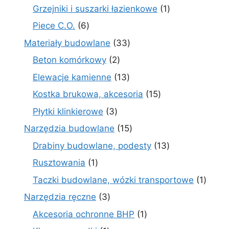
produkty
1
Grzejniki i suszarki łazienkowe
1
produkt
6
Piece C.O.
6
produktów
33
Materiały budowlane
33
produkty
2
Beton komórkowy
2
produkty
13
Elewacje kamienne
13
produktów
15
Kostka brukowa, akcesoria
15
produktów
3
Płytki klinkierowe
3
produkty
15
Narzędzia budowlane
15
produktów
13
Drabiny budowlane, podesty
13
produktów
1
Rusztowania
1
produkt
1
Taczki budowlane, wózki transportowe
1
produ
3
Narzędzia ręczne
3
produkty
1
Akcesoria ochronne BHP
1
produkt