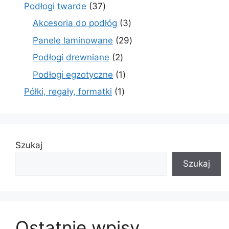
produkty
37
Podłogi twarde
37
produktów
3
Akcesoria do podłóg
3
produkty
29
Panele laminowane
29
produktów
2
Podłogi drewniane
2
produkty
1
Podłogi egzotyczne
1
produkt
1
Półki, regały, formatki
1
produkt
Szukaj
Szukaj
Ostatnie wpisy