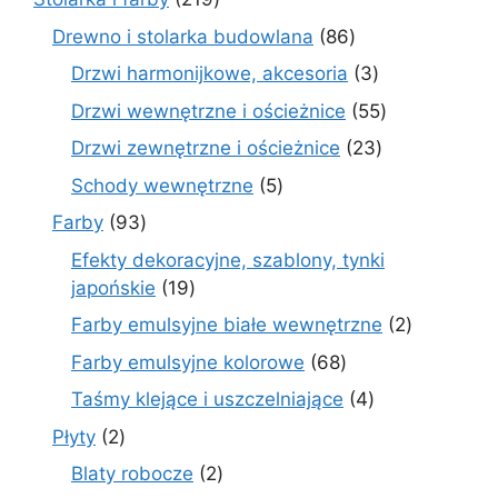
produktów
86
Drewno i stolarka budowlana
86
produktów
3
Drzwi harmonijkowe, akcesoria
3
produkty
55
Drzwi wewnętrzne i ościeżnice
55
produktów
23
Drzwi zewnętrzne i ościeżnice
23
produkty
5
Schody wewnętrzne
5
produktów
93
Farby
93
produkty
Efekty dekoracyjne, szablony, tynki
19
japońskie
19
produktów
2
Farby emulsyjne białe wewnętrzne
2
produkty
68
Farby emulsyjne kolorowe
68
produktów
4
Taśmy klejące i uszczelniające
4
produkty
2
Płyty
2
produkty
2
Blaty robocze
2