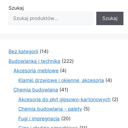
Szukaj
Szukaj
14
Bez kategorii
14
produktów
222
Budowlanka i technika
222
produkty
4
Akcesoria meblowe
4
produkty
4
Klamki drzwiowe i okienne, akcesoria
4
produkt
41
Chemia budowlana
41
produktów
2
Akcesoria do płyt gipsowo-kartonowych
2
prod
5
Chemia budowlana - palety
5
produktów
20
Fugi i impregnacja
20
produktów
11