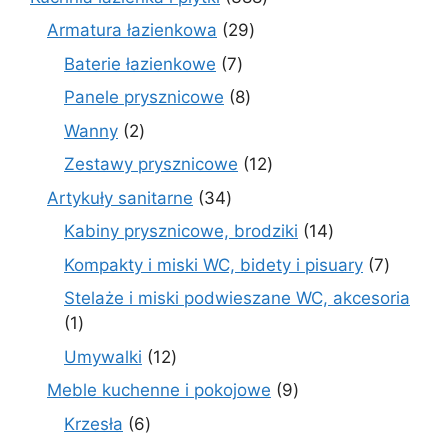
produktów
29
Armatura łazienkowa
29
produktów
7
Baterie łazienkowe
7
produktów
8
Panele prysznicowe
8
produktów
2
Wanny
2
produkty
12
Zestawy prysznicowe
12
produktów
34
Artykuły sanitarne
34
produkty
14
Kabiny prysznicowe, brodziki
14
produktów
7
Kompakty i miski WC, bidety i pisuary
7
produk
Stelaże i miski podwieszane WC, akcesoria
1
1
produkt
12
Umywalki
12
produktów
9
Meble kuchenne i pokojowe
9
produktów
6
Krzesła
6
produktów