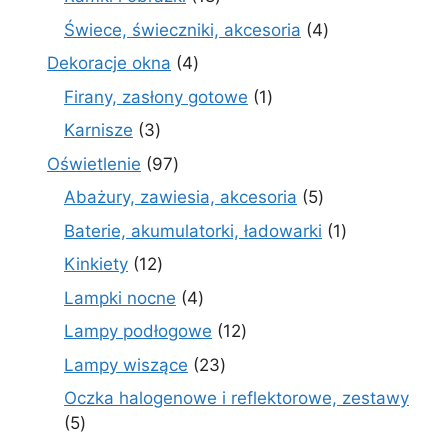
produktów
4
Świece, świeczniki, akcesoria
4
produkty
4
Dekoracje okna
4
produkty
1
Firany, zasłony gotowe
1
produkt
3
Karnisze
3
produkty
97
Oświetlenie
97
produktów
5
Abażury, zawiesia, akcesoria
5
produktów
1
Baterie, akumulatorki, ładowarki
1
produkt
12
Kinkiety
12
produktów
4
Lampki nocne
4
produkty
12
Lampy podłogowe
12
produktów
23
Lampy wiszące
23
produkty
Oczka halogenowe i reflektorowe, zestawy
5
5
produktów