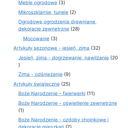
3
Meble ogrodowe
3
produkty
2
Mikroszklarnie, tunele
2
produkty
Ogrodowe ogrodzenia drewniane,
28
dekoracje zewnętrzne
28
produktów
3
Mocowanie
3
produkty
32
Artykuły sezonowe - jesień, zima
32
produkty
Jesień, zima - dogrzewanie, nawilżanie
20
20
produktów
9
Zima - odśnieżanie
9
produktów
25
Artykuły świąteczne
25
produktów
11
Boże Narodzenie - fajerwerki
11
produktów
Boże Narodzenie - oświetlenie zewnętrzne
1
1
produkt
Boże Narodzenie - ozdoby choinkowe i
7
dekoracje mieszkań
7