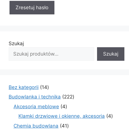
Zresetuj hasło
Szukaj
Szukaj
14
Bez kategorii
14
produktów
222
Budowlanka i technika
222
produkty
4
Akcesoria meblowe
4
produkty
4
Klamki drzwiowe i okienne, akcesoria
4
produkt
41
Chemia budowlana
41