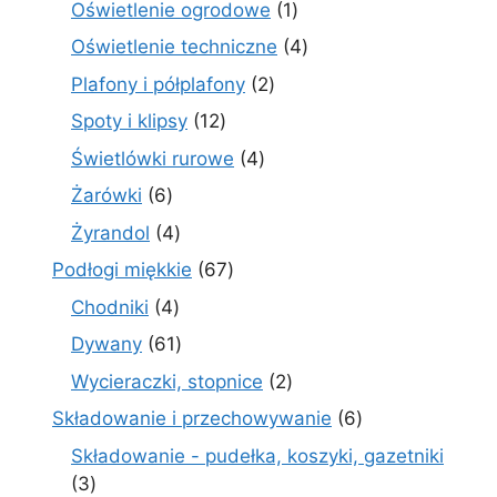
1
Oświetlenie ogrodowe
1
produkt
4
Oświetlenie techniczne
4
produkty
2
Plafony i półplafony
2
produkty
12
Spoty i klipsy
12
produktów
4
Świetlówki rurowe
4
produkty
6
Żarówki
6
produktów
4
Żyrandol
4
produkty
67
Podłogi miękkie
67
produktów
4
Chodniki
4
produkty
61
Dywany
61
produktów
2
Wycieraczki, stopnice
2
produkty
6
Składowanie i przechowywanie
6
produktów
Składowanie - pudełka, koszyki, gazetniki
3
3