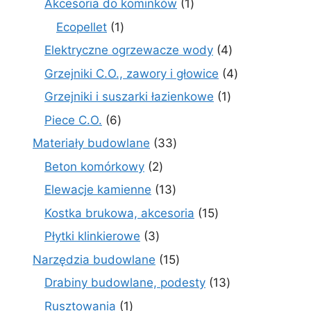
1
Akcesoria do kominków
1
produkt
1
Ecopellet
1
produkt
4
Elektryczne ogrzewacze wody
4
produkty
4
Grzejniki C.O., zawory i głowice
4
produkty
1
Grzejniki i suszarki łazienkowe
1
produkt
6
Piece C.O.
6
produktów
33
Materiały budowlane
33
produkty
2
Beton komórkowy
2
produkty
13
Elewacje kamienne
13
produktów
15
Kostka brukowa, akcesoria
15
produktów
3
Płytki klinkierowe
3
produkty
15
Narzędzia budowlane
15
produktów
13
Drabiny budowlane, podesty
13
produktów
1
Rusztowania
1