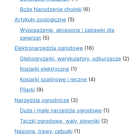
produktów
6
Boże Narodzenie choinki
6
produktów
5
Artykuły zoologiczne
5
produktów
Wyposażenie, akcesoria i zabawki dla
5
zwierząt
5
produktów
16
Elektronarzędzia ogrodowe
16
produktów
2
Glebogryzarki, werykulatory, odkurzacze
2
prod
1
Kosiarki elektryczne
1
produkt
4
Kosiarki spalinowe i ręczne
4
produkty
9
Pilarki
9
produktów
3
Narzędzia ogrodnicze
3
produkty
1
Duże i małe narzędzia ogrodowe
1
produkt
2
Taczki ogrodowe, wały, siewniki
2
produkty
1
Nasiona, trawy, cebulki
1
produkt