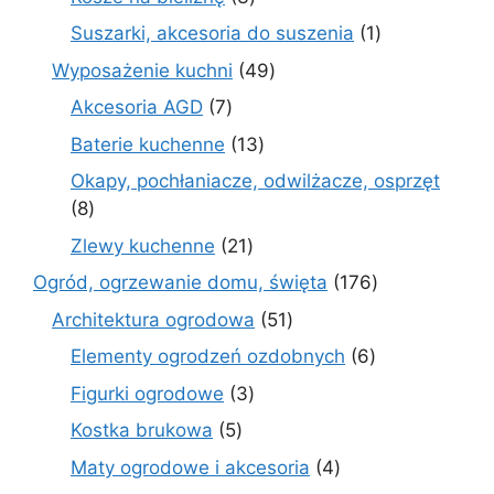
produkty
1
Suszarki, akcesoria do suszenia
1
produkt
49
Wyposażenie kuchni
49
produktów
7
Akcesoria AGD
7
produktów
13
Baterie kuchenne
13
produktów
Okapy, pochłaniacze, odwilżacze, osprzęt
8
8
produktów
21
Zlewy kuchenne
21
produktów
176
Ogród, ogrzewanie domu, święta
176
produktów
51
Architektura ogrodowa
51
produktów
6
Elementy ogrodzeń ozdobnych
6
produktów
3
Figurki ogrodowe
3
produkty
5
Kostka brukowa
5
produktów
4
Maty ogrodowe i akcesoria
4
produkty