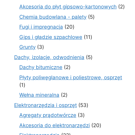
produktów
2
Akcesoria do płyt gipsowo-kartonowych
2
prod
5
Chemia budowlana - palety
5
produktów
20
Fugi i impregnacja
20
produktów
11
Gips i gładzie szpachlowe
11
produktów
3
Grunty
3
produkty
5
Dachy, izolacje, odwodnienia
5
produktów
2
Dachy bitumiczne
2
produkty
Płyty poliwęglanowe i poliestrowe, osprzęt
1
1
produkt
2
Wełna mineralna
2
produkty
53
Elektronarzędzia i osprzęt
53
produkty
3
Agregaty prądotwórcze
3
produkty
20
Akcesoria do elektronarzędzi
20
produktów