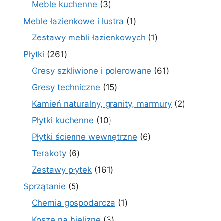
3
Meble kuchenne
3
produkty
1
Meble łazienkowe i lustra
1
produkt
1
Zestawy mebli łazienkowych
1
produkt
261
Płytki
261
produktów
61
Gresy szkliwione i polerowane
61
produktów
15
Gresy techniczne
15
produktów
2
Kamień naturalny, granity, marmury
2
produkty
10
Płytki kuchenne
10
produktów
6
Płytki ścienne wewnętrzne
6
produktów
6
Terakoty
6
produktów
161
Zestawy płytek
161
produktów
5
Sprzątanie
5
produktów
1
Chemia gospodarcza
1
produkt
3
Kosze na bieliznę
3