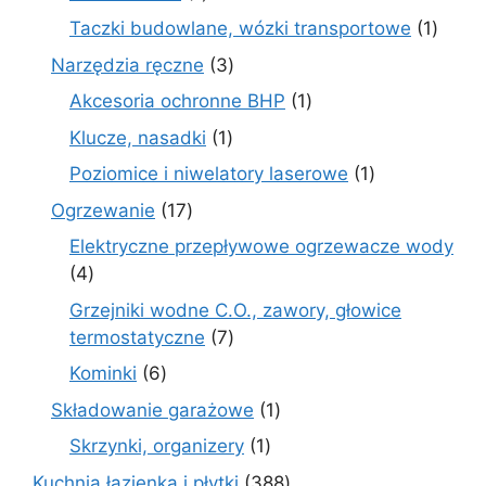
produkt
1
Taczki budowlane, wózki transportowe
1
produ
3
Narzędzia ręczne
3
produkty
1
Akcesoria ochronne BHP
1
produkt
1
Klucze, nasadki
1
produkt
1
Poziomice i niwelatory laserowe
1
produkt
17
Ogrzewanie
17
produktów
Elektryczne przepływowe ogrzewacze wody
4
4
produkty
Grzejniki wodne C.O., zawory, głowice
7
termostatyczne
7
produktów
6
Kominki
6
produktów
1
Składowanie garażowe
1
produkt
1
Skrzynki, organizery
1
produkt
388
Kuchnia łazienka i płytki
388