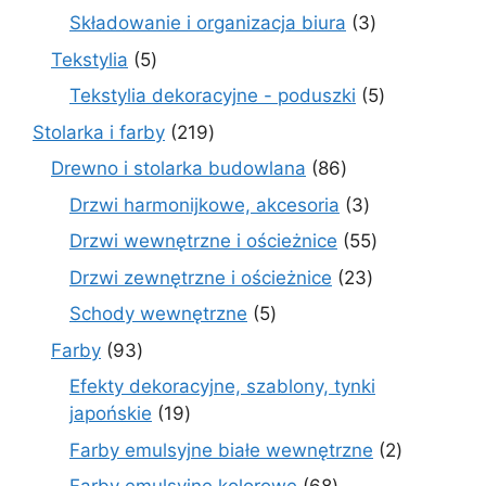
produkty
3
Składowanie i organizacja biura
3
produkty
5
Tekstylia
5
produktów
5
Tekstylia dekoracyjne - poduszki
5
produktów
219
Stolarka i farby
219
produktów
86
Drewno i stolarka budowlana
86
produktów
3
Drzwi harmonijkowe, akcesoria
3
produkty
55
Drzwi wewnętrzne i ościeżnice
55
produktów
23
Drzwi zewnętrzne i ościeżnice
23
produkty
5
Schody wewnętrzne
5
produktów
93
Farby
93
produkty
Efekty dekoracyjne, szablony, tynki
19
japońskie
19
produktów
2
Farby emulsyjne białe wewnętrzne
2
produkty
68