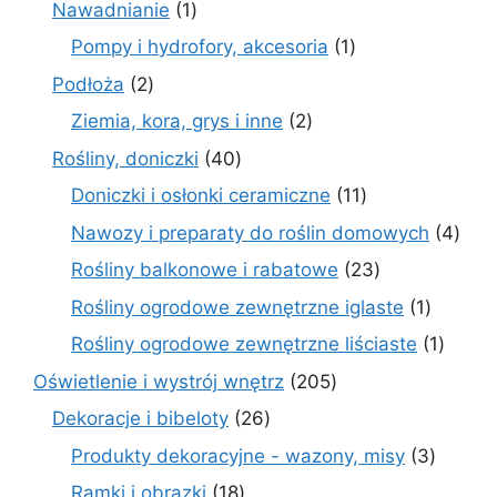
1
Nawadnianie
1
produkt
1
Pompy i hydrofory, akcesoria
1
produkt
2
Podłoża
2
produkty
2
Ziemia, kora, grys i inne
2
produkty
40
Rośliny, doniczki
40
produktów
11
Doniczki i osłonki ceramiczne
11
produktów
4
Nawozy i preparaty do roślin domowych
4
prod
23
Rośliny balkonowe i rabatowe
23
produkty
1
Rośliny ogrodowe zewnętrzne iglaste
1
produkt
1
Rośliny ogrodowe zewnętrzne liściaste
1
produk
205
Oświetlenie i wystrój wnętrz
205
produktów
26
Dekoracje i bibeloty
26
produktów
3
Produkty dekoracyjne - wazony, misy
3
produk
18
Ramki i obrazki
18