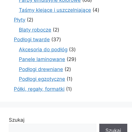
Farby emulsyjne kolorowe
68
produktów
4
Taśmy klejące i uszczelniające
4
produkty
2
Płyty
2
produkty
2
Blaty robocze
2
produkty
37
Podłogi twarde
37
produktów
3
Akcesoria do podłóg
3
produkty
29
Panele laminowane
29
produktów
2
Podłogi drewniane
2
produkty
1
Podłogi egzotyczne
1
produkt
1
Półki, regały, formatki
1
produkt
Szukaj
Szukaj