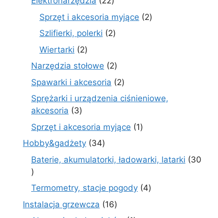
22
Elektronarzędzia
22
produkty
2
Sprzęt i akcesoria myjące
2
produkty
2
Szlifierki, polerki
2
produkty
2
Wiertarki
2
produkty
2
Narzędzia stołowe
2
produkty
2
Spawarki i akcesoria
2
produkty
Sprężarki i urządzenia ciśnieniowe,
3
akcesoria
3
produkty
1
Sprzęt i akcesoria myjące
1
produkt
34
Hobby&gadżety
34
produkty
Baterie, akumulatorki, ładowarki, latarki
30
30
produktów
4
Termometry, stacje pogody
4
produkty
16
Instalacja grzewcza
16
produktów