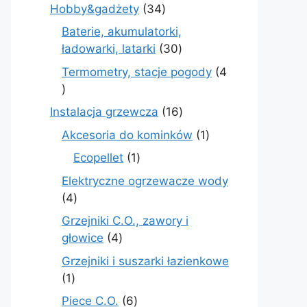
produkt
34
Hobby&gadżety
34
produkty
Baterie, akumulatorki,
30
ładowarki, latarki
30
produktów
Termometry, stacje pogody
4
4
produkty
16
Instalacja grzewcza
16
produktów
1
Akcesoria do kominków
1
produkt
1
Ecopellet
1
produkt
Elektryczne ogrzewacze wody
4
4
produkty
Grzejniki C.O., zawory i
4
głowice
4
produkty
Grzejniki i suszarki łazienkowe
1
1
produkt
6
Piece C.O.
6