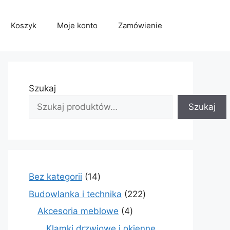
Koszyk
Moje konto
Zamówienie
Szukaj
Szukaj
14
Bez kategorii
14
produktów
222
Budowlanka i technika
222
produkty
4
Akcesoria meblowe
4
produkty
Klamki drzwiowe i okienne,