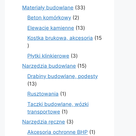
produktów
33
Materiały budowlane
33
produkty
2
Beton komórkowy
2
produkty
13
Elewacje kamienne
13
produktów
Kostka brukowa, akcesoria
15
15
produktów
3
Płytki klinkierowe
3
produkty
15
Narzędzia budowlane
15
produktów
Drabiny budowlane, podesty
13
13
produktów
1
Rusztowania
1
produkt
Taczki budowlane, wózki
1
transportowe
1
produkt
3
Narzędzia ręczne
3
produkty
1
Akcesoria ochronne BHP
1