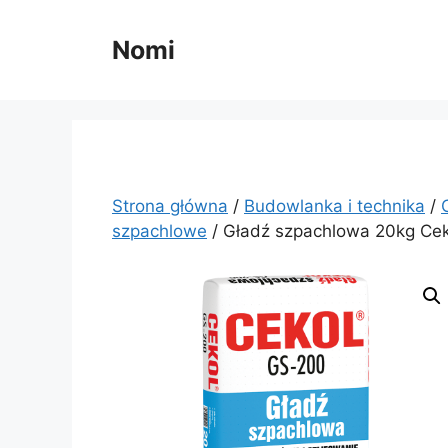
Przejdź
do
Nomi
treści
Strona główna
/
Budowlanka i technika
/
szpachlowe
/ Gładź szpachlowa 20kg Ce