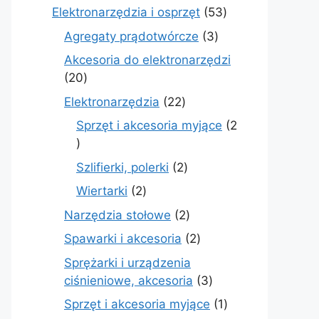
produkty
53
Elektronarzędzia i osprzęt
53
produkty
3
Agregaty prądotwórcze
3
produkty
Akcesoria do elektronarzędzi
20
20
produktów
22
Elektronarzędzia
22
produkty
Sprzęt i akcesoria myjące
2
2
produkty
2
Szlifierki, polerki
2
produkty
2
Wiertarki
2
produkty
2
Narzędzia stołowe
2
produkty
2
Spawarki i akcesoria
2
produkty
Sprężarki i urządzenia
3
ciśnieniowe, akcesoria
3
produkty
1
Sprzęt i akcesoria myjące
1