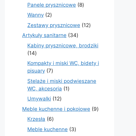
produktów
8
Panele prysznicowe
8
produktów
2
Wanny
2
produkty
12
Zestawy prysznicowe
12
produktów
34
Artykuły sanitarne
34
produkty
Kabiny prysznicowe, brodziki
14
14
produktów
Kompakty i miski WC, bidety i
7
pisuary
7
produktów
Stelaże i miski podwieszane
1
WC, akcesoria
1
produkt
12
Umywalki
12
produktów
9
Meble kuchenne i pokojowe
9
produktów
6
Krzesła
6
produktów
3
Meble kuchenne
3