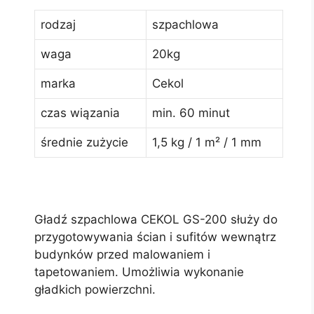
rodzaj
szpachlowa
waga
20kg
marka
Cekol
czas wiązania
min. 60 minut
średnie zużycie
1,5 kg / 1 m² / 1 mm
Gładź szpachlowa CEKOL GS-200 służy do
przygotowywania ścian i sufitów wewnątrz
budynków przed malowaniem i
tapetowaniem. Umożliwia wykonanie
gładkich powierzchni.