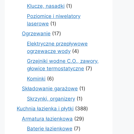
produkt
1
Klucze, nasadki
1
produkt
Poziomice i niwelatory
1
laserowe
1
produkt
17
Ogrzewanie
17
produktów
Elektryczne przepływowe
4
ogrzewacze wody
4
produkty
Grzejniki wodne C.O., zawory,
7
głowice termostatyczne
7
produktów
6
Kominki
6
produktów
1
Składowanie garażowe
1
produkt
1
Skrzynki, organizery
1
produkt
388
Kuchnia łazienka i płytki
388
produktów
29
Armatura łazienkowa
29
produktów
7
Baterie łazienkowe
7