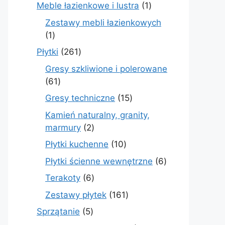
produkty
1
Meble łazienkowe i lustra
1
produkt
Zestawy mebli łazienkowych
1
1
produkt
261
Płytki
261
produktów
Gresy szkliwione i polerowane
61
61
produktów
15
Gresy techniczne
15
produktów
Kamień naturalny, granity,
2
marmury
2
produkty
10
Płytki kuchenne
10
produktów
6
Płytki ścienne wewnętrzne
6
produktów
6
Terakoty
6
produktów
161
Zestawy płytek
161
produktów
5
Sprzątanie
5
produktów