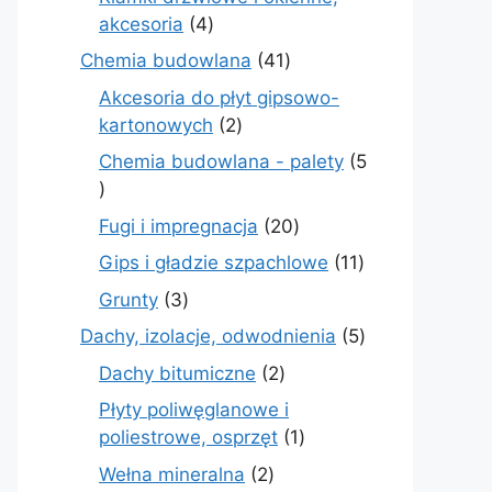
4
akcesoria
4
produkty
41
Chemia budowlana
41
produktów
Akcesoria do płyt gipsowo-
2
kartonowych
2
produkty
Chemia budowlana - palety
5
5
produktów
20
Fugi i impregnacja
20
produktów
11
Gips i gładzie szpachlowe
11
produktów
3
Grunty
3
produkty
5
Dachy, izolacje, odwodnienia
5
produktów
2
Dachy bitumiczne
2
produkty
Płyty poliwęglanowe i
1
poliestrowe, osprzęt
1
produkt
2
Wełna mineralna
2