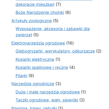
7
dekoracje mieszkań
7
produktów
6
Boże Narodzenie choinki
6
produktów
5
Artykuły zoologiczne
5
produktów
Wyposażenie, akcesoria i zabawki dla
5
zwierząt
5
produktów
16
Elektronarzędzia ogrodowe
16
produktów
2
Glebogryzarki, werykulatory, odkurzacze
2
prod
1
Kosiarki elektryczne
1
produkt
4
Kosiarki spalinowe i ręczne
4
produkty
9
Pilarki
9
produktów
3
Narzędzia ogrodnicze
3
produkty
1
Duże i małe narzędzia ogrodowe
1
produkt
2
Taczki ogrodowe, wały, siewniki
2
produkty
1
Nasiona, trawy, cebulki
1