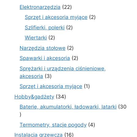
produktów
22
Elektronarzędzia
22
produkty
2
Sprzęt i akcesoria myjące
2
produkty
2
Szlifierki, polerki
2
produkty
2
Wiertarki
2
produkty
2
Narzędzia stołowe
2
produkty
2
Spawarki i akcesoria
2
produkty
Sprężarki i urządzenia ciśnieniowe,
3
akcesoria
3
produkty
1
Sprzęt i akcesoria myjące
1
produkt
34
Hobby&gadżety
34
produkty
Baterie, akumulatorki, ładowarki, latarki
30
30
produktów
4
Termometry, stacje pogody
4
produkty
16
Instalacja grzewcza
16