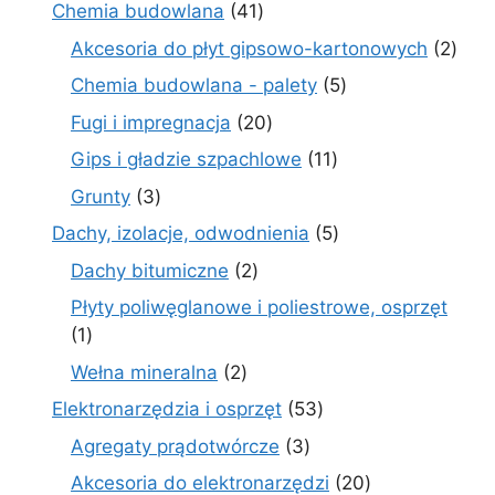
produkt
41
Chemia budowlana
41
produktów
2
Akcesoria do płyt gipsowo-kartonowych
2
prod
5
Chemia budowlana - palety
5
produktów
20
Fugi i impregnacja
20
produktów
11
Gips i gładzie szpachlowe
11
produktów
3
Grunty
3
produkty
5
Dachy, izolacje, odwodnienia
5
produktów
2
Dachy bitumiczne
2
produkty
Płyty poliwęglanowe i poliestrowe, osprzęt
1
1
produkt
2
Wełna mineralna
2
produkty
53
Elektronarzędzia i osprzęt
53
produkty
3
Agregaty prądotwórcze
3
produkty
20
Akcesoria do elektronarzędzi
20