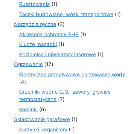
produktów
1
Rusztowania
1
produkt
1
Taczki budowlane, wózki transportowe
1
produ
3
Narzędzia ręczne
3
produkty
1
Akcesoria ochronne BHP
1
produkt
1
Klucze, nasadki
1
produkt
1
Poziomice i niwelatory laserowe
1
produkt
17
Ogrzewanie
17
produktów
Elektryczne przepływowe ogrzewacze wody
4
4
produkty
Grzejniki wodne C.O., zawory, głowice
7
termostatyczne
7
produktów
6
Kominki
6
produktów
1
Składowanie garażowe
1
produkt
1
Skrzynki, organizery
1