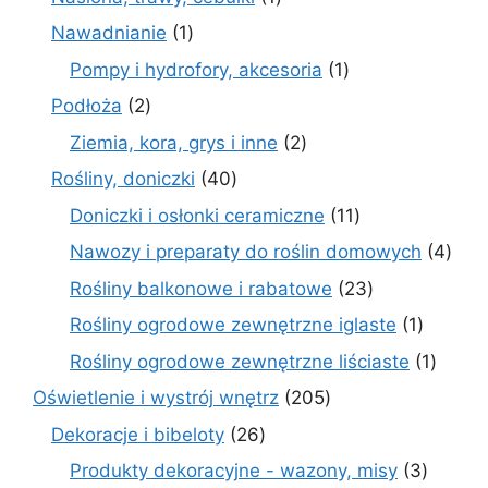
produkt
1
Nawadnianie
1
produkt
1
Pompy i hydrofory, akcesoria
1
produkt
2
Podłoża
2
produkty
2
Ziemia, kora, grys i inne
2
produkty
40
Rośliny, doniczki
40
produktów
11
Doniczki i osłonki ceramiczne
11
produktów
4
Nawozy i preparaty do roślin domowych
4
prod
23
Rośliny balkonowe i rabatowe
23
produkty
1
Rośliny ogrodowe zewnętrzne iglaste
1
produkt
1
Rośliny ogrodowe zewnętrzne liściaste
1
produk
205
Oświetlenie i wystrój wnętrz
205
produktów
26
Dekoracje i bibeloty
26
produktów
3
Produkty dekoracyjne - wazony, misy
3