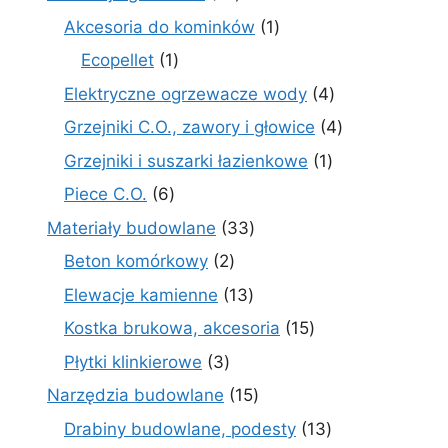
produktów
1
Akcesoria do kominków
1
produkt
1
Ecopellet
1
produkt
4
Elektryczne ogrzewacze wody
4
produkty
4
Grzejniki C.O., zawory i głowice
4
produkty
1
Grzejniki i suszarki łazienkowe
1
produkt
6
Piece C.O.
6
produktów
33
Materiały budowlane
33
produkty
2
Beton komórkowy
2
produkty
13
Elewacje kamienne
13
produktów
15
Kostka brukowa, akcesoria
15
produktów
3
Płytki klinkierowe
3
produkty
15
Narzędzia budowlane
15
produktów
13
Drabiny budowlane, podesty
13