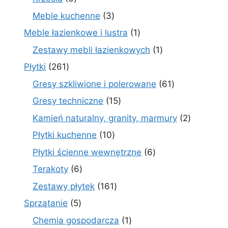
produktów
3
Meble kuchenne
3
produkty
1
Meble łazienkowe i lustra
1
produkt
1
Zestawy mebli łazienkowych
1
produkt
261
Płytki
261
produktów
61
Gresy szkliwione i polerowane
61
produktów
15
Gresy techniczne
15
produktów
2
Kamień naturalny, granity, marmury
2
produkty
10
Płytki kuchenne
10
produktów
6
Płytki ścienne wewnętrzne
6
produktów
6
Terakoty
6
produktów
161
Zestawy płytek
161
produktów
5
Sprzątanie
5
produktów
1
Chemia gospodarcza
1