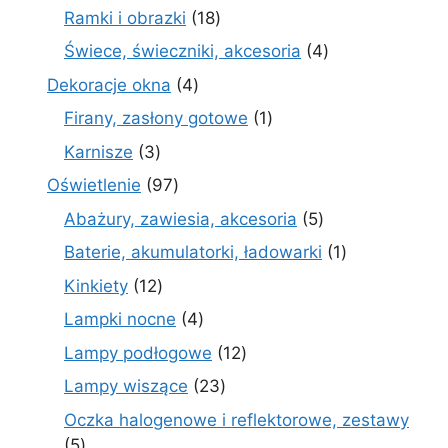
produk
18
Ramki i obrazki
18
produktów
4
Świece, świeczniki, akcesoria
4
produkty
4
Dekoracje okna
4
produkty
1
Firany, zasłony gotowe
1
produkt
3
Karnisze
3
produkty
97
Oświetlenie
97
produktów
5
Abażury, zawiesia, akcesoria
5
produktów
1
Baterie, akumulatorki, ładowarki
1
produkt
12
Kinkiety
12
produktów
4
Lampki nocne
4
produkty
12
Lampy podłogowe
12
produktów
23
Lampy wiszące
23
produkty
Oczka halogenowe i reflektorowe, zestawy
5
5