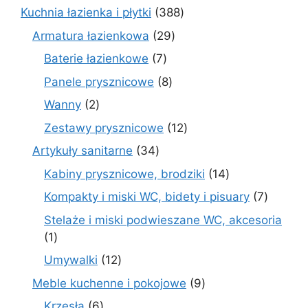
produkt
388
Kuchnia łazienka i płytki
388
produktów
29
Armatura łazienkowa
29
produktów
7
Baterie łazienkowe
7
produktów
8
Panele prysznicowe
8
produktów
2
Wanny
2
produkty
12
Zestawy prysznicowe
12
produktów
34
Artykuły sanitarne
34
produkty
14
Kabiny prysznicowe, brodziki
14
produktów
7
Kompakty i miski WC, bidety i pisuary
7
produk
Stelaże i miski podwieszane WC, akcesoria
1
1
produkt
12
Umywalki
12
produktów
9
Meble kuchenne i pokojowe
9
produktów
6
Krzesła
6