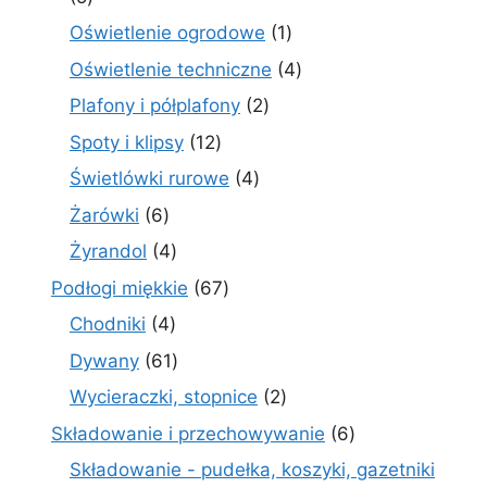
produktów
1
Oświetlenie ogrodowe
1
produkt
4
Oświetlenie techniczne
4
produkty
2
Plafony i półplafony
2
produkty
12
Spoty i klipsy
12
produktów
4
Świetlówki rurowe
4
produkty
6
Żarówki
6
produktów
4
Żyrandol
4
produkty
67
Podłogi miękkie
67
produktów
4
Chodniki
4
produkty
61
Dywany
61
produktów
2
Wycieraczki, stopnice
2
produkty
6
Składowanie i przechowywanie
6
produktów
Składowanie - pudełka, koszyki, gazetniki