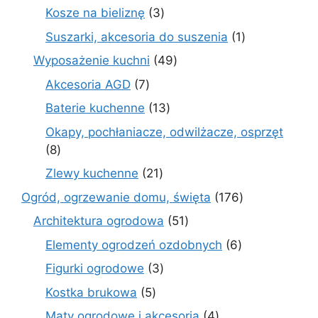
produkt
3
Kosze na bieliznę
3
produkty
1
Suszarki, akcesoria do suszenia
1
produkt
49
Wyposażenie kuchni
49
produktów
7
Akcesoria AGD
7
produktów
13
Baterie kuchenne
13
produktów
Okapy, pochłaniacze, odwilżacze, osprzęt
8
8
produktów
21
Zlewy kuchenne
21
produktów
176
Ogród, ogrzewanie domu, święta
176
produktów
51
Architektura ogrodowa
51
produktów
6
Elementy ogrodzeń ozdobnych
6
produktów
3
Figurki ogrodowe
3
produkty
5
Kostka brukowa
5
produktów
4
Maty ogrodowe i akcesoria
4