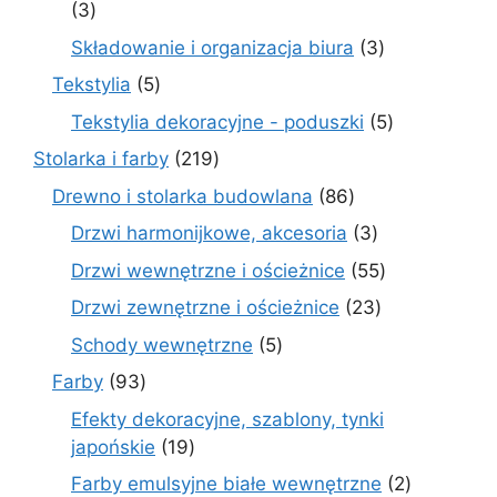
3
3
produkty
3
Składowanie i organizacja biura
3
produkty
5
Tekstylia
5
produktów
5
Tekstylia dekoracyjne - poduszki
5
produktów
219
Stolarka i farby
219
produktów
86
Drewno i stolarka budowlana
86
produktów
3
Drzwi harmonijkowe, akcesoria
3
produkty
55
Drzwi wewnętrzne i ościeżnice
55
produktów
23
Drzwi zewnętrzne i ościeżnice
23
produkty
5
Schody wewnętrzne
5
produktów
93
Farby
93
produkty
Efekty dekoracyjne, szablony, tynki
19
japońskie
19
produktów
2
Farby emulsyjne białe wewnętrzne
2