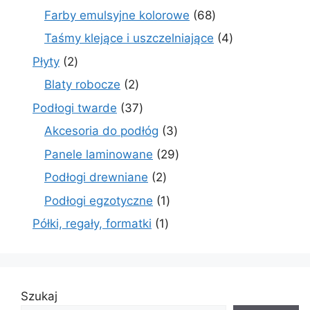
produkty
68
Farby emulsyjne kolorowe
68
produktów
4
Taśmy klejące i uszczelniające
4
produkty
2
Płyty
2
produkty
2
Blaty robocze
2
produkty
37
Podłogi twarde
37
produktów
3
Akcesoria do podłóg
3
produkty
29
Panele laminowane
29
produktów
2
Podłogi drewniane
2
produkty
1
Podłogi egzotyczne
1
produkt
1
Półki, regały, formatki
1
produkt
Szukaj