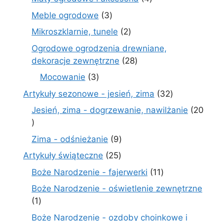
produkty
3
Meble ogrodowe
3
produkty
2
Mikroszklarnie, tunele
2
produkty
Ogrodowe ogrodzenia drewniane,
28
dekoracje zewnętrzne
28
produktów
3
Mocowanie
3
produkty
32
Artykuły sezonowe - jesień, zima
32
produkty
Jesień, zima - dogrzewanie, nawilżanie
20
20
produktów
9
Zima - odśnieżanie
9
produktów
25
Artykuły świąteczne
25
produktów
11
Boże Narodzenie - fajerwerki
11
produktów
Boże Narodzenie - oświetlenie zewnętrzne
1
1
produkt
Boże Narodzenie - ozdoby choinkowe i