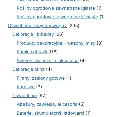
produkty
1
Rośliny ogrodowe zewnętrzne iglaste
1
produkt
1
Rośliny ogrodowe zewnętrzne liściaste
1
produk
205
Oświetlenie i wystrój wnętrz
205
produktów
26
Dekoracje i bibeloty
26
produktów
3
Produkty dekoracyjne - wazony, misy
3
produk
18
Ramki i obrazki
18
produktów
4
Świece, świeczniki, akcesoria
4
produkty
4
Dekoracje okna
4
produkty
1
Firany, zasłony gotowe
1
produkt
3
Karnisze
3
produkty
97
Oświetlenie
97
produktów
5
Abażury, zawiesia, akcesoria
5
produktów
1
Baterie, akumulatorki, ładowarki
1