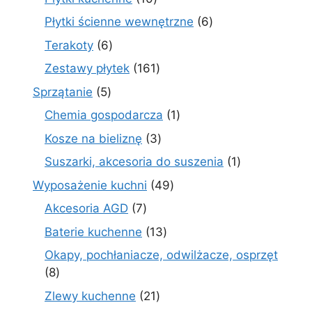
produktów
6
Płytki ścienne wewnętrzne
6
produktów
6
Terakoty
6
produktów
161
Zestawy płytek
161
produktów
5
Sprzątanie
5
produktów
1
Chemia gospodarcza
1
produkt
3
Kosze na bieliznę
3
produkty
1
Suszarki, akcesoria do suszenia
1
produkt
49
Wyposażenie kuchni
49
produktów
7
Akcesoria AGD
7
produktów
13
Baterie kuchenne
13
produktów
Okapy, pochłaniacze, odwilżacze, osprzęt
8
8
produktów
21
Zlewy kuchenne
21