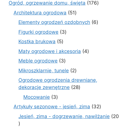
produktów
176
Ogród, ogrzewanie domu, święta
176
produktów
51
Architektura ogrodowa
51
produktów
6
Elementy ogrodzeń ozdobnych
6
produktów
3
Figurki ogrodowe
3
produkty
5
Kostka brukowa
5
produktów
4
Maty ogrodowe i akcesoria
4
produkty
3
Meble ogrodowe
3
produkty
2
Mikroszklarnie, tunele
2
produkty
Ogrodowe ogrodzenia drewniane,
28
dekoracje zewnętrzne
28
produktów
3
Mocowanie
3
produkty
32
Artykuły sezonowe - jesień, zima
32
produkty
Jesień, zima - dogrzewanie, nawilżanie
20
20