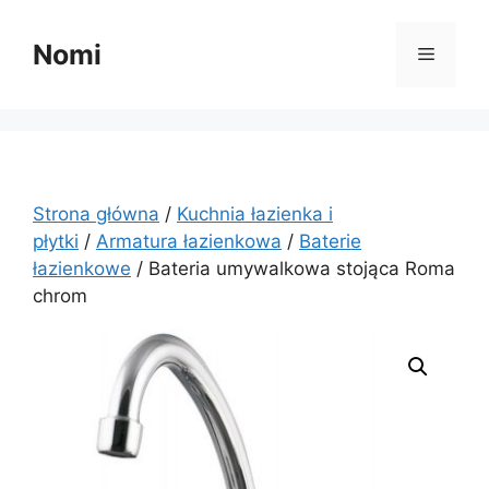
Przejdź
do
Nomi
Menu
treści
Strona główna
/
Kuchnia łazienka i
płytki
/
Armatura łazienkowa
/
Baterie
łazienkowe
/ Bateria umywalkowa stojąca Roma
chrom