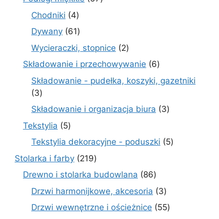
produktów
4
Chodniki
4
produkty
61
Dywany
61
produktów
2
Wycieraczki, stopnice
2
produkty
6
Składowanie i przechowywanie
6
produktów
Składowanie - pudełka, koszyki, gazetniki
3
3
produkty
3
Składowanie i organizacja biura
3
produkty
5
Tekstylia
5
produktów
5
Tekstylia dekoracyjne - poduszki
5
produktów
219
Stolarka i farby
219
produktów
86
Drewno i stolarka budowlana
86
produktów
3
Drzwi harmonijkowe, akcesoria
3
produkty
55
Drzwi wewnętrzne i ościeżnice
55