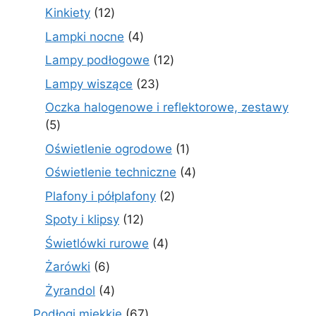
produkt
12
Kinkiety
12
produktów
4
Lampki nocne
4
produkty
12
Lampy podłogowe
12
produktów
23
Lampy wiszące
23
produkty
Oczka halogenowe i reflektorowe, zestawy
5
5
produktów
1
Oświetlenie ogrodowe
1
produkt
4
Oświetlenie techniczne
4
produkty
2
Plafony i półplafony
2
produkty
12
Spoty i klipsy
12
produktów
4
Świetlówki rurowe
4
produkty
6
Żarówki
6
produktów
4
Żyrandol
4
produkty
67
Podłogi miękkie
67