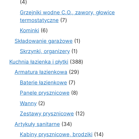
4
4
produkty
Grzejniki wodne C.O., zawory, głowice
7
termostatyczne
7
produktów
6
Kominki
6
produktów
1
Składowanie garażowe
1
produkt
1
Skrzynki, organizery
1
produkt
388
Kuchnia łazienka i płytki
388
produktów
29
Armatura łazienkowa
29
produktów
7
Baterie łazienkowe
7
produktów
8
Panele prysznicowe
8
produktów
2
Wanny
2
produkty
12
Zestawy prysznicowe
12
produktów
34
Artykuły sanitarne
34
produkty
14
Kabiny prysznicowe, brodziki
14