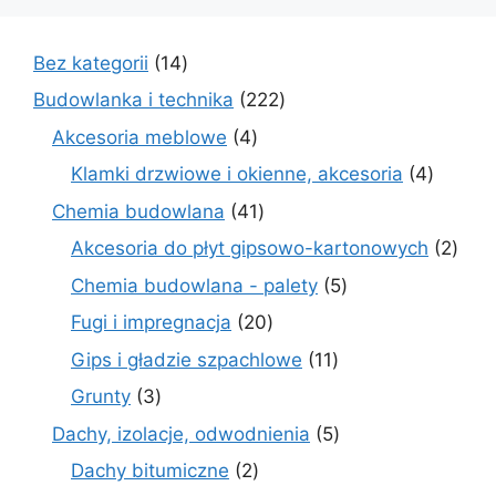
14
Bez kategorii
14
produktów
222
Budowlanka i technika
222
produkty
4
Akcesoria meblowe
4
produkty
4
Klamki drzwiowe i okienne, akcesoria
4
produkt
41
Chemia budowlana
41
produktów
2
Akcesoria do płyt gipsowo-kartonowych
2
prod
5
Chemia budowlana - palety
5
produktów
20
Fugi i impregnacja
20
produktów
11
Gips i gładzie szpachlowe
11
produktów
3
Grunty
3
produkty
5
Dachy, izolacje, odwodnienia
5
produktów
2
Dachy bitumiczne
2