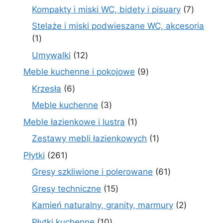
produktów
7
Kompakty i miski WC, bidety i pisuary
7
produk
Stelaże i miski podwieszane WC, akcesoria
1
1
produkt
12
Umywalki
12
produktów
9
Meble kuchenne i pokojowe
9
produktów
6
Krzesła
6
produktów
3
Meble kuchenne
3
produkty
1
Meble łazienkowe i lustra
1
produkt
1
Zestawy mebli łazienkowych
1
produkt
261
Płytki
261
produktów
61
Gresy szkliwione i polerowane
61
produktów
15
Gresy techniczne
15
produktów
2
Kamień naturalny, granity, marmury
2
produkty
10
Płytki kuchenne
10