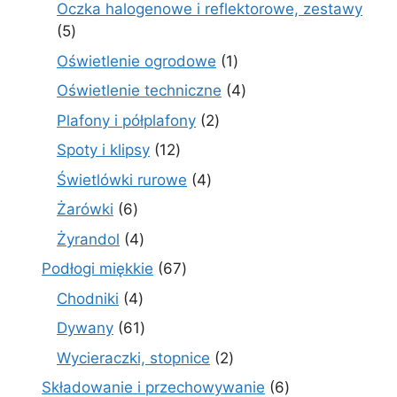
produkty
Oczka halogenowe i reflektorowe, zestawy
5
5
produktów
1
Oświetlenie ogrodowe
1
produkt
4
Oświetlenie techniczne
4
produkty
2
Plafony i półplafony
2
produkty
12
Spoty i klipsy
12
produktów
4
Świetlówki rurowe
4
produkty
6
Żarówki
6
produktów
4
Żyrandol
4
produkty
67
Podłogi miękkie
67
produktów
4
Chodniki
4
produkty
61
Dywany
61
produktów
2
Wycieraczki, stopnice
2
produkty
6
Składowanie i przechowywanie
6