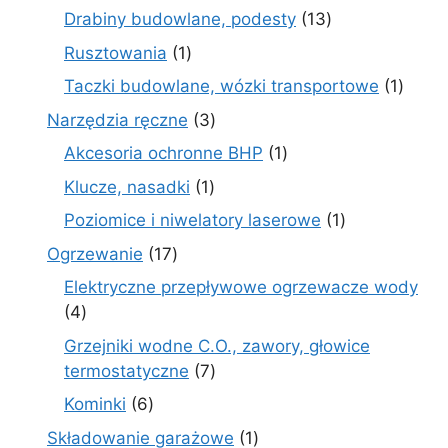
produktów
13
Drabiny budowlane, podesty
13
produktów
1
Rusztowania
1
produkt
1
Taczki budowlane, wózki transportowe
1
produ
3
Narzędzia ręczne
3
produkty
1
Akcesoria ochronne BHP
1
produkt
1
Klucze, nasadki
1
produkt
1
Poziomice i niwelatory laserowe
1
produkt
17
Ogrzewanie
17
produktów
Elektryczne przepływowe ogrzewacze wody
4
4
produkty
Grzejniki wodne C.O., zawory, głowice
7
termostatyczne
7
produktów
6
Kominki
6
produktów
1
Składowanie garażowe
1