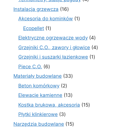
produkty
16
Instalacja grzewcza
16
produktów
1
Akcesoria do kominków
1
produkt
1
Ecopellet
1
produkt
4
Elektryczne ogrzewacze wody
4
produkty
4
Grzejniki C.O., zawory i głowice
4
produkty
1
Grzejniki i suszarki łazienkowe
1
produkt
6
Piece C.O.
6
produktów
33
Materiały budowlane
33
produkty
2
Beton komórkowy
2
produkty
13
Elewacje kamienne
13
produktów
15
Kostka brukowa, akcesoria
15
produktów
3
Płytki klinkierowe
3
produkty
15
Narzędzia budowlane
15