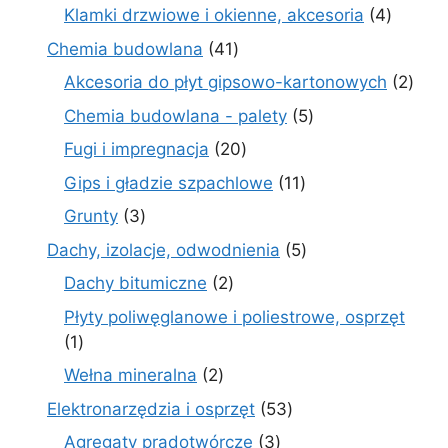
produkty
4
Klamki drzwiowe i okienne, akcesoria
4
produkt
41
Chemia budowlana
41
produktów
2
Akcesoria do płyt gipsowo-kartonowych
2
prod
5
Chemia budowlana - palety
5
produktów
20
Fugi i impregnacja
20
produktów
11
Gips i gładzie szpachlowe
11
produktów
3
Grunty
3
produkty
5
Dachy, izolacje, odwodnienia
5
produktów
2
Dachy bitumiczne
2
produkty
Płyty poliwęglanowe i poliestrowe, osprzęt
1
1
produkt
2
Wełna mineralna
2
produkty
53
Elektronarzędzia i osprzęt
53
produkty
3
Agregaty prądotwórcze
3