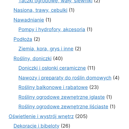
2
Taczki ogrodowe, wały, siewniki
2
produkty
1
Nasiona, trawy, cebulki
1
produkt
1
Nawadnianie
1
produkt
1
Pompy i hydrofory, akcesoria
1
produkt
2
Podłoża
2
produkty
2
Ziemia, kora, grys i inne
2
produkty
40
Rośliny, doniczki
40
produktów
11
Doniczki i osłonki ceramiczne
11
produktów
4
Nawozy i preparaty do roślin domowych
4
prod
23
Rośliny balkonowe i rabatowe
23
produkty
1
Rośliny ogrodowe zewnętrzne iglaste
1
produkt
1
Rośliny ogrodowe zewnętrzne liściaste
1
produk
205
Oświetlenie i wystrój wnętrz
205
produktów
26
Dekoracje i bibeloty
26