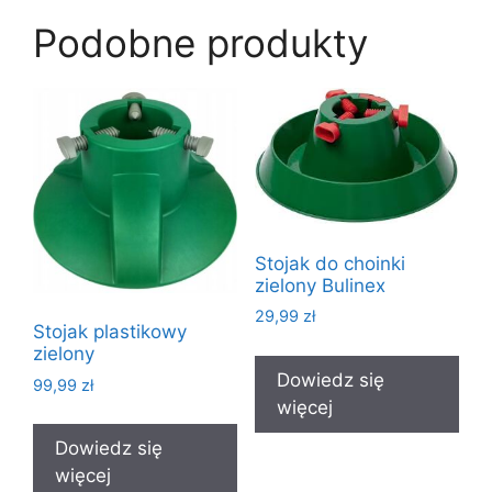
Podobne produkty
Stojak do choinki
zielony Bulinex
29,99
zł
Stojak plastikowy
zielony
Dowiedz się
99,99
zł
więcej
Dowiedz się
więcej