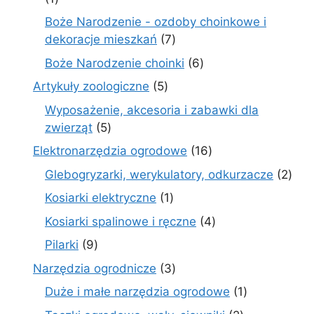
produkt
Boże Narodzenie - ozdoby choinkowe i
7
dekoracje mieszkań
7
produktów
6
Boże Narodzenie choinki
6
produktów
5
Artykuły zoologiczne
5
produktów
Wyposażenie, akcesoria i zabawki dla
5
zwierząt
5
produktów
16
Elektronarzędzia ogrodowe
16
produktów
2
Glebogryzarki, werykulatory, odkurzacze
2
prod
1
Kosiarki elektryczne
1
produkt
4
Kosiarki spalinowe i ręczne
4
produkty
9
Pilarki
9
produktów
3
Narzędzia ogrodnicze
3
produkty
1
Duże i małe narzędzia ogrodowe
1
produkt