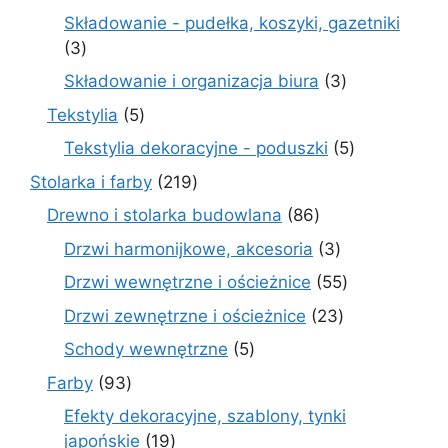
produktów
Składowanie - pudełka, koszyki, gazetniki
3
3
produkty
3
Składowanie i organizacja biura
3
produkty
5
Tekstylia
5
produktów
5
Tekstylia dekoracyjne - poduszki
5
produktów
219
Stolarka i farby
219
produktów
86
Drewno i stolarka budowlana
86
produktów
3
Drzwi harmonijkowe, akcesoria
3
produkty
55
Drzwi wewnętrzne i ościeżnice
55
produktów
23
Drzwi zewnętrzne i ościeżnice
23
produkty
5
Schody wewnętrzne
5
produktów
93
Farby
93
produkty
Efekty dekoracyjne, szablony, tynki
19
japońskie
19