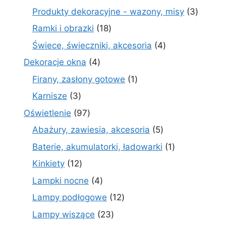
produktów
3
Produkty dekoracyjne - wazony, misy
3
produk
18
Ramki i obrazki
18
produktów
4
Świece, świeczniki, akcesoria
4
produkty
4
Dekoracje okna
4
produkty
1
Firany, zasłony gotowe
1
produkt
3
Karnisze
3
produkty
97
Oświetlenie
97
produktów
5
Abażury, zawiesia, akcesoria
5
produktów
1
Baterie, akumulatorki, ładowarki
1
produkt
12
Kinkiety
12
produktów
4
Lampki nocne
4
produkty
12
Lampy podłogowe
12
produktów
23
Lampy wiszące
23