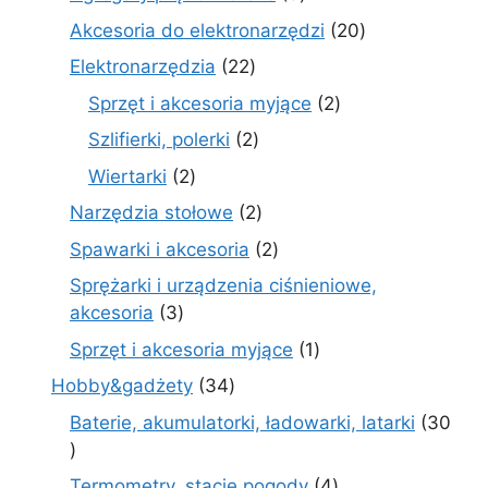
produkty
20
Akcesoria do elektronarzędzi
20
produktów
22
Elektronarzędzia
22
produkty
2
Sprzęt i akcesoria myjące
2
produkty
2
Szlifierki, polerki
2
produkty
2
Wiertarki
2
produkty
2
Narzędzia stołowe
2
produkty
2
Spawarki i akcesoria
2
produkty
Sprężarki i urządzenia ciśnieniowe,
3
akcesoria
3
produkty
1
Sprzęt i akcesoria myjące
1
produkt
34
Hobby&gadżety
34
produkty
Baterie, akumulatorki, ładowarki, latarki
30
30
produktów
4
Termometry, stacje pogody
4