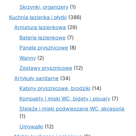
produkt
1
Skrzynki, organizery
1
produkt
388
Kuchnia łazienka i płytki
388
produktów
29
Armatura łazienkowa
29
produktów
7
Baterie łazienkowe
7
produktów
8
Panele prysznicowe
8
produktów
2
Wanny
2
produkty
12
Zestawy prysznicowe
12
produktów
34
Artykuły sanitarne
34
produkty
14
Kabiny prysznicowe, brodziki
14
produktów
7
Kompakty i miski WC, bidety i pisuary
7
produk
Stelaże i miski podwieszane WC, akcesoria
1
1
produkt
12
Umywalki
12
produktów