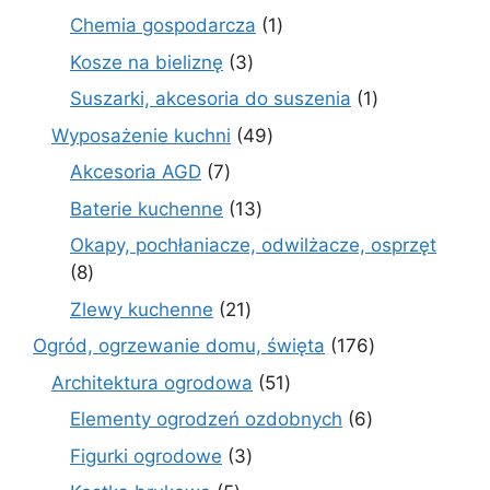
produktów
1
Chemia gospodarcza
1
produkt
3
Kosze na bieliznę
3
produkty
1
Suszarki, akcesoria do suszenia
1
produkt
49
Wyposażenie kuchni
49
produktów
7
Akcesoria AGD
7
produktów
13
Baterie kuchenne
13
produktów
Okapy, pochłaniacze, odwilżacze, osprzęt
8
8
produktów
21
Zlewy kuchenne
21
produktów
176
Ogród, ogrzewanie domu, święta
176
produktów
51
Architektura ogrodowa
51
produktów
6
Elementy ogrodzeń ozdobnych
6
produktów
3
Figurki ogrodowe
3
produkty