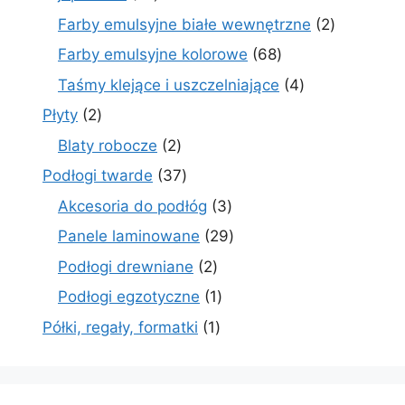
produktów
2
Farby emulsyjne białe wewnętrzne
2
produkty
68
Farby emulsyjne kolorowe
68
produktów
4
Taśmy klejące i uszczelniające
4
produkty
2
Płyty
2
produkty
2
Blaty robocze
2
produkty
37
Podłogi twarde
37
produktów
3
Akcesoria do podłóg
3
produkty
29
Panele laminowane
29
produktów
2
Podłogi drewniane
2
produkty
1
Podłogi egzotyczne
1
produkt
1
Półki, regały, formatki
1
produkt