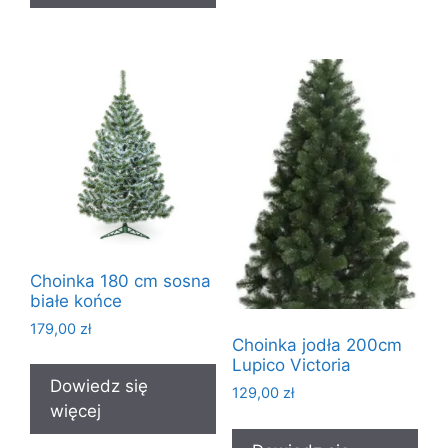
Choinka 180 cm sosna
białe końce
179,00
zł
Choinka jodła 200cm
Lupico Victoria
Dowiedz się
129,00
zł
więcej