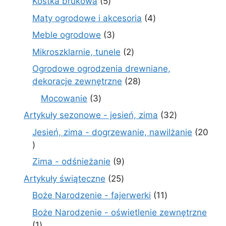
5
Kostka brukowa
5
produktów
4
Maty ogrodowe i akcesoria
4
produkty
3
Meble ogrodowe
3
produkty
2
Mikroszklarnie, tunele
2
produkty
Ogrodowe ogrodzenia drewniane,
28
dekoracje zewnętrzne
28
produktów
3
Mocowanie
3
produkty
32
Artykuły sezonowe - jesień, zima
32
produkty
Jesień, zima - dogrzewanie, nawilżanie
20
20
produktów
9
Zima - odśnieżanie
9
produktów
25
Artykuły świąteczne
25
produktów
11
Boże Narodzenie - fajerwerki
11
produktów
Boże Narodzenie - oświetlenie zewnętrzne
1
1