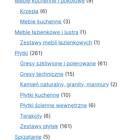
9
Meble kuchenne i pokojowe
9
produktów
6
Krzesła
6
produktów
3
Meble kuchenne
3
produkty
1
Meble łazienkowe i lustra
1
produkt
1
Zestawy mebli łazienkowych
1
produkt
261
Płytki
261
produktów
61
Gresy szkliwione i polerowane
61
produktów
15
Gresy techniczne
15
produktów
2
Kamień naturalny, granity, marmury
2
produkty
10
Płytki kuchenne
10
produktów
6
Płytki ścienne wewnętrzne
6
produktów
6
Terakoty
6
produktów
161
Zestawy płytek
161
produktów
5
Sprzątanie
5