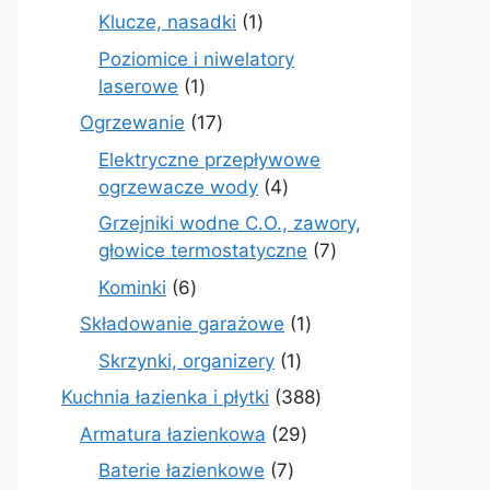
produkt
1
Klucze, nasadki
1
produkt
Poziomice i niwelatory
1
laserowe
1
produkt
17
Ogrzewanie
17
produktów
Elektryczne przepływowe
4
ogrzewacze wody
4
produkty
Grzejniki wodne C.O., zawory,
7
głowice termostatyczne
7
produktów
6
Kominki
6
produktów
1
Składowanie garażowe
1
produkt
1
Skrzynki, organizery
1
produkt
388
Kuchnia łazienka i płytki
388
produktów
29
Armatura łazienkowa
29
produktów
7
Baterie łazienkowe
7