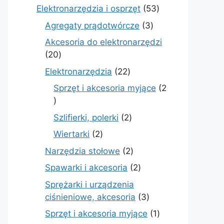
produkty
53
Elektronarzędzia i osprzęt
53
produkty
3
Agregaty prądotwórcze
3
produkty
Akcesoria do elektronarzędzi
20
20
produktów
22
Elektronarzędzia
22
produkty
Sprzęt i akcesoria myjące
2
2
produkty
2
Szlifierki, polerki
2
produkty
2
Wiertarki
2
produkty
2
Narzędzia stołowe
2
produkty
2
Spawarki i akcesoria
2
produkty
Sprężarki i urządzenia
3
ciśnieniowe, akcesoria
3
produkty
1
Sprzęt i akcesoria myjące
1