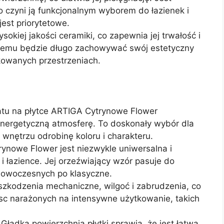
o czyni ją funkcjonalnym wyborem do łazienek i
jest priorytetowe.
okiej jakości ceramiki, co zapewnia jej trwałość i
 temu będzie długo zachowywać swój estetyczny
kowanych przestrzeniach.
tu na płytce ARTIGA Cytrynowe Flower
nergetyczną atmosferę. To doskonały wybór dla
wnętrzu odrobinę koloru i charakteru.
nowe Flower jest niezwykle uniwersalna i
i łazience. Jej orzeźwiający wzór pasuje do
nowoczesnych po klasyczne.
szkodzenia mechaniczne, wilgoć i zabrudzenia, co
sc narażonych na intensywne użytkowanie, takich
Gładka powierzchnia płytki sprawia, że jest łatwa