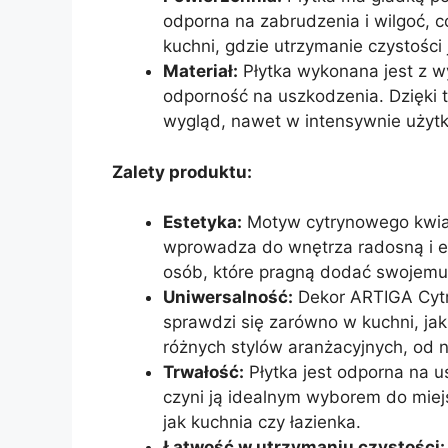
odporna na zabrudzenia i wilgoć, c
kuchni, gdzie utrzymanie czystości 
Materiał:
Płytka wykonana jest z wys
odporność na uszkodzenia. Dzięki
wygląd, nawet w intensywnie użyt
Zalety produktu:
Estetyka:
Motyw cytrynowego kwia
wprowadza do wnętrza radosną i e
osób, które pragną dodać swojemu 
Uniwersalność:
Dekor ARTIGA Cytry
sprawdzi się zarówno w kuchni, jak 
różnych stylów aranżacyjnych, od 
Trwałość:
Płytka jest odporna na u
czyni ją idealnym wyborem do miej
jak kuchnia czy łazienka.
Łatwość w utrzymaniu czystości: