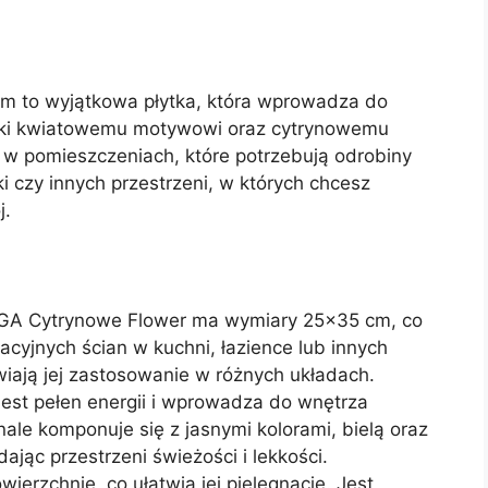
m to wyjątkowa płytka, która wprowadza do
zięki kwiatowemu motywowi oraz cytrynowemu
 w pomieszczeniach, które potrzebują odrobiny
nki czy innych przestrzeni, w których chcesz
j.
IGA Cytrynowe Flower ma wymiary 25×35 cm, co
acyjnych ścian w kuchni, łazience lub innych
wiają jej zastosowanie w różnych układach.
est pełen energii i wprowadza do wnętrza
ale komponuje się z jasnymi kolorami, bielą oraz
jąc przestrzeni świeżości i lekkości.
ierzchnię, co ułatwia jej pielęgnację. Jest