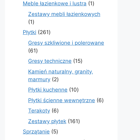
produkty
1
Meble łazienkowe i lustra
1
produkt
Zestawy mebli łazienkowych
1
1
produkt
261
Płytki
261
produktów
Gresy szkliwione i polerowane
61
61
produktów
15
Gresy techniczne
15
produktów
Kamień naturalny, granity,
2
marmury
2
produkty
10
Płytki kuchenne
10
produktów
6
Płytki ścienne wewnętrzne
6
produktów
6
Terakoty
6
produktów
161
Zestawy płytek
161
produktów
5
Sprzątanie
5
produktów