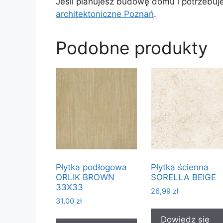
Jeśli planujesz budowę domu i potrzebu
architektoniczne Poznań
.
Podobne produkty
Płytka podłogowa
Płytka ścienna
ORLIK BROWN
SORELLA BEIGE
33X33
26,99
zł
31,00
zł
Dowiedz się