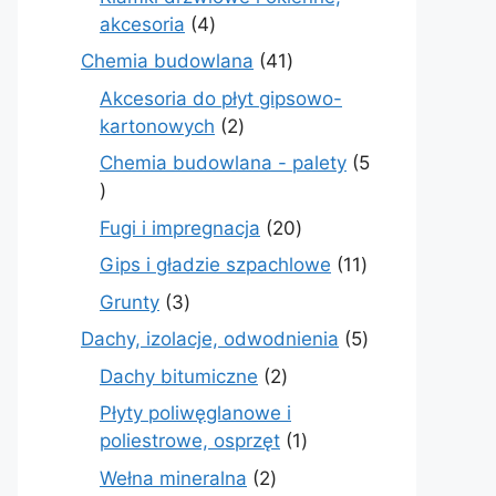
4
akcesoria
4
produkty
41
Chemia budowlana
41
produktów
Akcesoria do płyt gipsowo-
2
kartonowych
2
produkty
Chemia budowlana - palety
5
5
produktów
20
Fugi i impregnacja
20
produktów
11
Gips i gładzie szpachlowe
11
produktów
3
Grunty
3
produkty
5
Dachy, izolacje, odwodnienia
5
produktów
2
Dachy bitumiczne
2
produkty
Płyty poliwęglanowe i
1
poliestrowe, osprzęt
1
produkt
2
Wełna mineralna
2