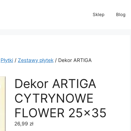
Sklep
Blog
/
Płytki
/
Zestawy płytek
/ Dekor ARTIGA
Dekor ARTIGA
CYTRYNOWE
FLOWER 25×35
26,99
zł