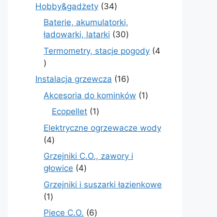
produkt
34
Hobby&gadżety
34
produkty
Baterie, akumulatorki,
30
ładowarki, latarki
30
produktów
Termometry, stacje pogody
4
4
produkty
16
Instalacja grzewcza
16
produktów
1
Akcesoria do kominków
1
produkt
1
Ecopellet
1
produkt
Elektryczne ogrzewacze wody
4
4
produkty
Grzejniki C.O., zawory i
4
głowice
4
produkty
Grzejniki i suszarki łazienkowe
1
1
produkt
6
Piece C.O.
6