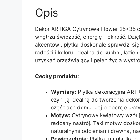
Opis
Dekor ARTIGA Cytrynowe Flower 25×35 c
wnętrza świeżość, energię i lekkość. D
akcentowi, płytka doskonale sprawdzi się
radości i koloru. Idealna do kuchni, łazie
uzyskać orzeźwiający i pełen życia wystró
Cechy produktu:
Wymiary:
Płytka dekoracyjna ART
czyni ją idealną do tworzenia dekor
częściach domu. Jej proporcje ułat
Motyw:
Cytrynowy kwiatowy wzór j
radosny nastrój. Taki motyw doskon
naturalnymi odcieniami drewna, nada
Powierzchnia:
Płytka ma gładką pow