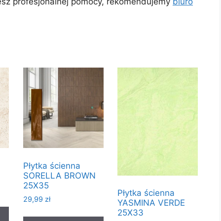
jesz profesjonalnej pomocy, rekomendujemy
biuro
Płytka ścienna
SORELLA BROWN
25X35
Płytka ścienna
29,99
zł
YASMINA VERDE
25X33