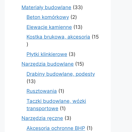
produktów
33
Materiały budowlane
33
produkty
2
Beton komórkowy
2
produkty
13
Elewacje kamienne
13
produktów
Kostka brukowa, akcesoria
15
15
produktów
3
Płytki klinkierowe
3
produkty
15
Narzędzia budowlane
15
produktów
Drabiny budowlane, podesty
13
13
produktów
1
Rusztowania
1
produkt
Taczki budowlane, wózki
1
transportowe
1
produkt
3
Narzędzia ręczne
3
produkty
1
Akcesoria ochronne BHP
1