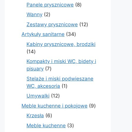
produktów
8
Panele prysznicowe
8
produktów
2
Wanny
2
produkty
12
Zestawy prysznicowe
12
produktów
34
Artykuły sanitarne
34
produkty
Kabiny prysznicowe, brodziki
14
14
produktów
Kompakty i miski WC, bidety i
7
pisuary
7
produktów
Stelaże i miski podwieszane
1
WC, akcesoria
1
produkt
12
Umywalki
12
produktów
9
Meble kuchenne i pokojowe
9
produktów
6
Krzesła
6
produktów
3
Meble kuchenne
3