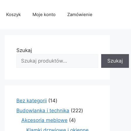
Koszyk
Moje konto
Zamówienie
Szukaj
Szukaj
14
Bez kategorii
14
produktów
222
Budowlanka i technika
222
produkty
4
Akcesoria meblowe
4
produkty
Klamki drzwiowe i okienne,