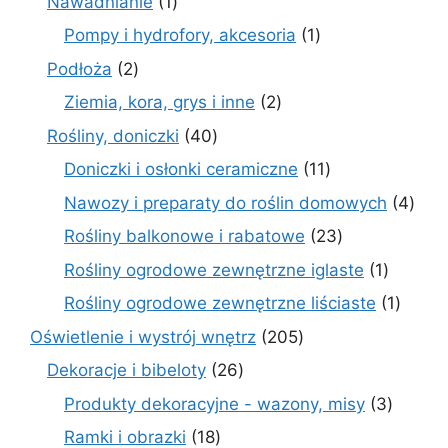
1
Nawadnianie
1
produkt
1
Pompy i hydrofory, akcesoria
1
produkt
2
Podłoża
2
produkty
2
Ziemia, kora, grys i inne
2
produkty
40
Rośliny, doniczki
40
produktów
11
Doniczki i osłonki ceramiczne
11
produktów
4
Nawozy i preparaty do roślin domowych
4
prod
23
Rośliny balkonowe i rabatowe
23
produkty
1
Rośliny ogrodowe zewnętrzne iglaste
1
produkt
1
Rośliny ogrodowe zewnętrzne liściaste
1
produk
205
Oświetlenie i wystrój wnętrz
205
produktów
26
Dekoracje i bibeloty
26
produktów
3
Produkty dekoracyjne - wazony, misy
3
produk
18
Ramki i obrazki
18