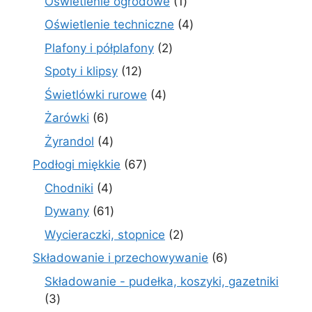
1
Oświetlenie ogrodowe
1
produkt
4
Oświetlenie techniczne
4
produkty
2
Plafony i półplafony
2
produkty
12
Spoty i klipsy
12
produktów
4
Świetlówki rurowe
4
produkty
6
Żarówki
6
produktów
4
Żyrandol
4
produkty
67
Podłogi miękkie
67
produktów
4
Chodniki
4
produkty
61
Dywany
61
produktów
2
Wycieraczki, stopnice
2
produkty
6
Składowanie i przechowywanie
6
produktów
Składowanie - pudełka, koszyki, gazetniki
3
3