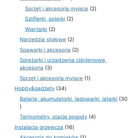
produkty
2
Sprzęt i akcesoria myjące
2
produkty
2
Szlifierki, polerki
2
produkty
2
Wiertarki
2
produkty
2
Narzędzia stołowe
2
produkty
2
Spawarki i akcesoria
2
produkty
Sprężarki i urządzenia ciśnieniowe,
3
akcesoria
3
produkty
1
Sprzęt i akcesoria myjące
1
produkt
34
Hobby&gadżety
34
produkty
Baterie, akumulatorki, ładowarki, latarki
30
30
produktów
4
Termometry, stacje pogody
4
produkty
16
Instalacja grzewcza
16
produktów
1
Akcesoria do kominków
1