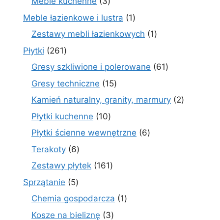
3
Meble kuchenne
3
produkty
1
Meble łazienkowe i lustra
1
produkt
1
Zestawy mebli łazienkowych
1
produkt
261
Płytki
261
produktów
61
Gresy szkliwione i polerowane
61
produktów
15
Gresy techniczne
15
produktów
2
Kamień naturalny, granity, marmury
2
produkty
10
Płytki kuchenne
10
produktów
6
Płytki ścienne wewnętrzne
6
produktów
6
Terakoty
6
produktów
161
Zestawy płytek
161
produktów
5
Sprzątanie
5
produktów
1
Chemia gospodarcza
1
produkt
3
Kosze na bieliznę
3