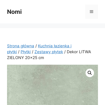
Przejdź
do
Nomi
Menu
treści
Strona główna
/
Kuchnia łazienka i
płytki
/
Płytki
/
Zestawy płytek
/ Dekor LITWA
ZIELONY 20×25 cm