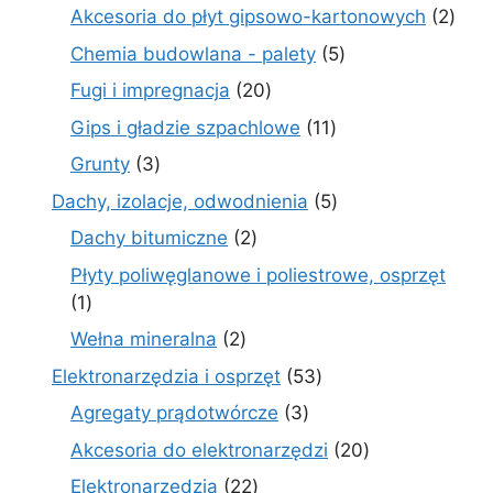
produktów
2
Akcesoria do płyt gipsowo-kartonowych
2
prod
5
Chemia budowlana - palety
5
produktów
20
Fugi i impregnacja
20
produktów
11
Gips i gładzie szpachlowe
11
produktów
3
Grunty
3
produkty
5
Dachy, izolacje, odwodnienia
5
produktów
2
Dachy bitumiczne
2
produkty
Płyty poliwęglanowe i poliestrowe, osprzęt
1
1
produkt
2
Wełna mineralna
2
produkty
53
Elektronarzędzia i osprzęt
53
produkty
3
Agregaty prądotwórcze
3
produkty
20
Akcesoria do elektronarzędzi
20
produktów
22
Elektronarzędzia
22