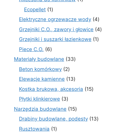
produkt
1
Ecopellet
1
produkt
4
Elektryczne ogrzewacze wody
4
produkty
4
Grzejniki C.O., zawory i głowice
4
produkty
1
Grzejniki i suszarki łazienkowe
1
produkt
6
Piece C.O.
6
produktów
33
Materiały budowlane
33
produkty
2
Beton komórkowy
2
produkty
13
Elewacje kamienne
13
produktów
15
Kostka brukowa, akcesoria
15
produktów
3
Płytki klinkierowe
3
produkty
15
Narzędzia budowlane
15
produktów
13
Drabiny budowlane, podesty
13
produktów
1
Rusztowania
1