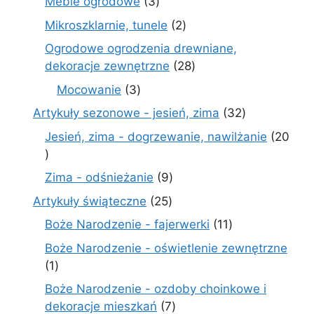
3
Meble ogrodowe
3
produkty
2
Mikroszklarnie, tunele
2
produkty
Ogrodowe ogrodzenia drewniane,
28
dekoracje zewnętrzne
28
produktów
3
Mocowanie
3
produkty
32
Artykuły sezonowe - jesień, zima
32
produkty
Jesień, zima - dogrzewanie, nawilżanie
20
20
produktów
9
Zima - odśnieżanie
9
produktów
25
Artykuły świąteczne
25
produktów
11
Boże Narodzenie - fajerwerki
11
produktów
Boże Narodzenie - oświetlenie zewnętrzne
1
1
produkt
Boże Narodzenie - ozdoby choinkowe i
7
dekoracje mieszkań
7