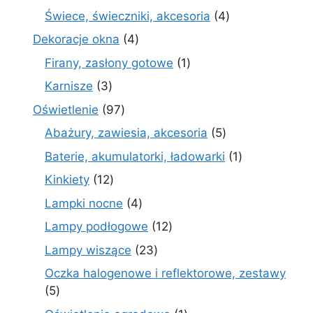
produktów
4
Świece, świeczniki, akcesoria
4
produkty
4
Dekoracje okna
4
produkty
1
Firany, zasłony gotowe
1
produkt
3
Karnisze
3
produkty
97
Oświetlenie
97
produktów
5
Abażury, zawiesia, akcesoria
5
produktów
1
Baterie, akumulatorki, ładowarki
1
produkt
12
Kinkiety
12
produktów
4
Lampki nocne
4
produkty
12
Lampy podłogowe
12
produktów
23
Lampy wiszące
23
produkty
Oczka halogenowe i reflektorowe, zestawy
5
5
produktów