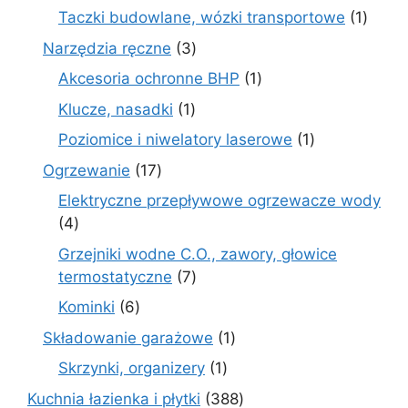
produkt
1
Taczki budowlane, wózki transportowe
1
produ
3
Narzędzia ręczne
3
produkty
1
Akcesoria ochronne BHP
1
produkt
1
Klucze, nasadki
1
produkt
1
Poziomice i niwelatory laserowe
1
produkt
17
Ogrzewanie
17
produktów
Elektryczne przepływowe ogrzewacze wody
4
4
produkty
Grzejniki wodne C.O., zawory, głowice
7
termostatyczne
7
produktów
6
Kominki
6
produktów
1
Składowanie garażowe
1
produkt
1
Skrzynki, organizery
1
produkt
388
Kuchnia łazienka i płytki
388