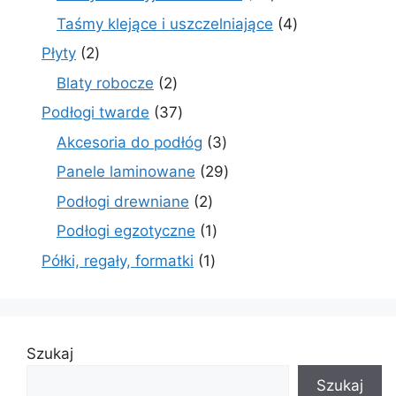
produktów
4
Taśmy klejące i uszczelniające
4
produkty
2
Płyty
2
produkty
2
Blaty robocze
2
produkty
37
Podłogi twarde
37
produktów
3
Akcesoria do podłóg
3
produkty
29
Panele laminowane
29
produktów
2
Podłogi drewniane
2
produkty
1
Podłogi egzotyczne
1
produkt
1
Półki, regały, formatki
1
produkt
Szukaj
Szukaj