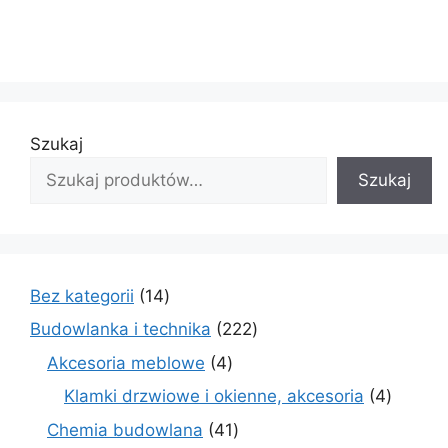
Szukaj
Szukaj
14
Bez kategorii
14
produktów
222
Budowlanka i technika
222
produkty
4
Akcesoria meblowe
4
produkty
4
Klamki drzwiowe i okienne, akcesoria
4
produkt
41
Chemia budowlana
41