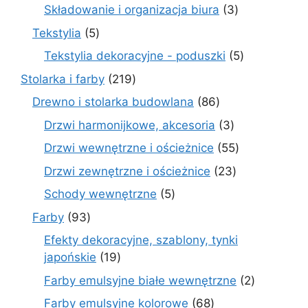
produkty
3
Składowanie i organizacja biura
3
produkty
5
Tekstylia
5
produktów
5
Tekstylia dekoracyjne - poduszki
5
produktów
219
Stolarka i farby
219
produktów
86
Drewno i stolarka budowlana
86
produktów
3
Drzwi harmonijkowe, akcesoria
3
produkty
55
Drzwi wewnętrzne i ościeżnice
55
produktów
23
Drzwi zewnętrzne i ościeżnice
23
produkty
5
Schody wewnętrzne
5
produktów
93
Farby
93
produkty
Efekty dekoracyjne, szablony, tynki
19
japońskie
19
produktów
2
Farby emulsyjne białe wewnętrzne
2
produkty
68
Farby emulsyjne kolorowe
68