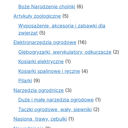
produktów
6
Boże Narodzenie choinki
6
produktów
5
Artykuły zoologiczne
5
produktów
Wyposażenie, akcesoria i zabawki dla
5
zwierząt
5
produktów
16
Elektronarzędzia ogrodowe
16
produktów
2
Glebogryzarki, werykulatory, odkurzacze
2
prod
1
Kosiarki elektryczne
1
produkt
4
Kosiarki spalinowe i ręczne
4
produkty
9
Pilarki
9
produktów
3
Narzędzia ogrodnicze
3
produkty
1
Duże i małe narzędzia ogrodowe
1
produkt
2
Taczki ogrodowe, wały, siewniki
2
produkty
1
Nasiona, trawy, cebulki
1
produkt