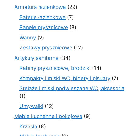
produktów
29
Armatura łazienkowa
29
produktów
7
Baterie łazienkowe
7
produktów
8
Panele prysznicowe
8
produktów
2
Wanny
2
produkty
12
Zestawy prysznicowe
12
produktów
34
Artykuły sanitarne
34
produkty
14
Kabiny prysznicowe, brodziki
14
produktów
7
Kompakty i miski WC, bidety i pisuary
7
produk
Stelaże i miski podwieszane WC, akcesoria
1
1
produkt
12
Umywalki
12
produktów
9
Meble kuchenne i pokojowe
9
produktów
6
Krzesła
6
produktów