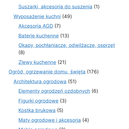
produkty
1
Suszarki, akcesoria do suszenia
1
produkt
49
Wyposażenie kuchni
49
produktów
7
Akcesoria AGD
7
produktów
13
Baterie kuchenne
13
produktów
Okapy, pochłaniacze, odwilżacze, osprzęt
8
8
produktów
21
Zlewy kuchenne
21
produktów
176
Ogród, ogrzewanie domu, święta
176
produktów
51
Architektura ogrodowa
51
produktów
6
Elementy ogrodzeń ozdobnych
6
produktów
3
Figurki ogrodowe
3
produkty
5
Kostka brukowa
5
produktów
4
Maty ogrodowe i akcesoria
4
produkty