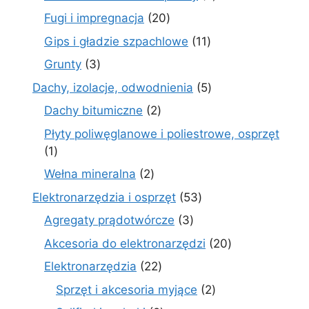
produktów
20
Fugi i impregnacja
20
produktów
11
Gips i gładzie szpachlowe
11
produktów
3
Grunty
3
produkty
5
Dachy, izolacje, odwodnienia
5
produktów
2
Dachy bitumiczne
2
produkty
Płyty poliwęglanowe i poliestrowe, osprzęt
1
1
produkt
2
Wełna mineralna
2
produkty
53
Elektronarzędzia i osprzęt
53
produkty
3
Agregaty prądotwórcze
3
produkty
20
Akcesoria do elektronarzędzi
20
produktów
22
Elektronarzędzia
22
produkty
2
Sprzęt i akcesoria myjące
2
produkty