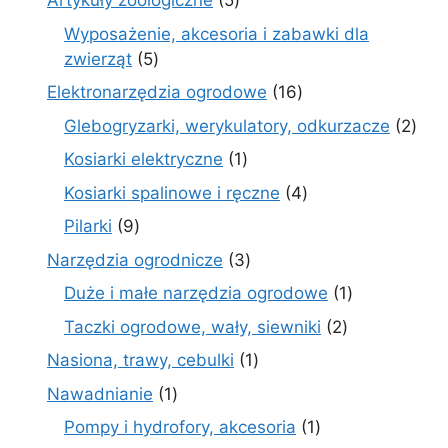
Artykuły zoologiczne
5
produktów
Wyposażenie, akcesoria i zabawki dla
5
zwierząt
5
produktów
16
Elektronarzędzia ogrodowe
16
produktów
2
Glebogryzarki, werykulatory, odkurzacze
2
prod
1
Kosiarki elektryczne
1
produkt
4
Kosiarki spalinowe i ręczne
4
produkty
9
Pilarki
9
produktów
3
Narzędzia ogrodnicze
3
produkty
1
Duże i małe narzędzia ogrodowe
1
produkt
2
Taczki ogrodowe, wały, siewniki
2
produkty
1
Nasiona, trawy, cebulki
1
produkt
1
Nawadnianie
1
produkt
1
Pompy i hydrofory, akcesoria
1