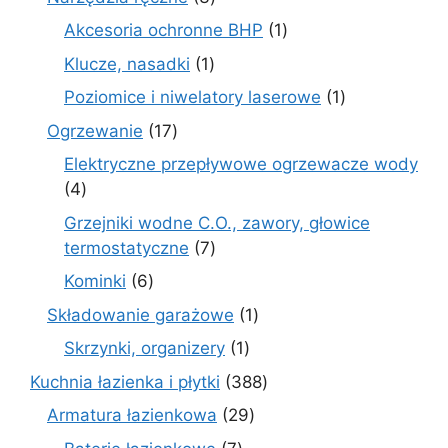
produkty
1
Akcesoria ochronne BHP
1
produkt
1
Klucze, nasadki
1
produkt
1
Poziomice i niwelatory laserowe
1
produkt
17
Ogrzewanie
17
produktów
Elektryczne przepływowe ogrzewacze wody
4
4
produkty
Grzejniki wodne C.O., zawory, głowice
7
termostatyczne
7
produktów
6
Kominki
6
produktów
1
Składowanie garażowe
1
produkt
1
Skrzynki, organizery
1
produkt
388
Kuchnia łazienka i płytki
388
produktów
29
Armatura łazienkowa
29
produktów
7