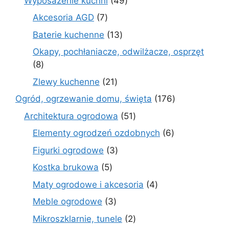
Wyposażenie kuchni
49
produktów
7
Akcesoria AGD
7
produktów
13
Baterie kuchenne
13
produktów
Okapy, pochłaniacze, odwilżacze, osprzęt
8
8
produktów
21
Zlewy kuchenne
21
produktów
176
Ogród, ogrzewanie domu, święta
176
produktów
51
Architektura ogrodowa
51
produktów
6
Elementy ogrodzeń ozdobnych
6
produktów
3
Figurki ogrodowe
3
produkty
5
Kostka brukowa
5
produktów
4
Maty ogrodowe i akcesoria
4
produkty
3
Meble ogrodowe
3
produkty
2
Mikroszklarnie, tunele
2