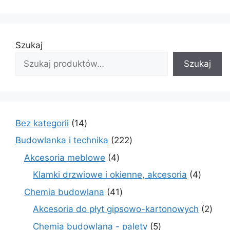
Szukaj
Szukaj
14
Bez kategorii
14
produktów
222
Budowlanka i technika
222
produkty
4
Akcesoria meblowe
4
produkty
4
Klamki drzwiowe i okienne, akcesoria
4
produkt
41
Chemia budowlana
41
produktów
2
Akcesoria do płyt gipsowo-kartonowych
2
prod
5
Chemia budowlana - palety
5