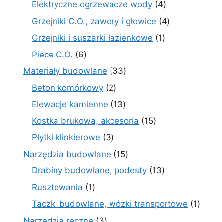
4
Elektryczne ogrzewacze wody
4
produkty
4
Grzejniki C.O., zawory i głowice
4
produkty
1
Grzejniki i suszarki łazienkowe
1
produkt
6
Piece C.O.
6
produktów
33
Materiały budowlane
33
produkty
2
Beton komórkowy
2
produkty
13
Elewacje kamienne
13
produktów
15
Kostka brukowa, akcesoria
15
produktów
3
Płytki klinkierowe
3
produkty
15
Narzędzia budowlane
15
produktów
13
Drabiny budowlane, podesty
13
produktów
1
Rusztowania
1
produkt
1
Taczki budowlane, wózki transportowe
1
produ
3
Narzędzia ręczne
3