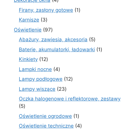
Dekoracje okna
4
produkty
1
Firany, zasłony gotowe
1
produkt
3
Karnisze
3
produkty
97
Oświetlenie
97
produktów
5
Abażury, zawiesia, akcesoria
5
produktów
1
Baterie, akumulatorki, ładowarki
1
produkt
12
Kinkiety
12
produktów
4
Lampki nocne
4
produkty
12
Lampy podłogowe
12
produktów
23
Lampy wiszące
23
produkty
Oczka halogenowe i reflektorowe, zestawy
5
5
produktów
1
Oświetlenie ogrodowe
1
produkt
4
Oświetlenie techniczne
4