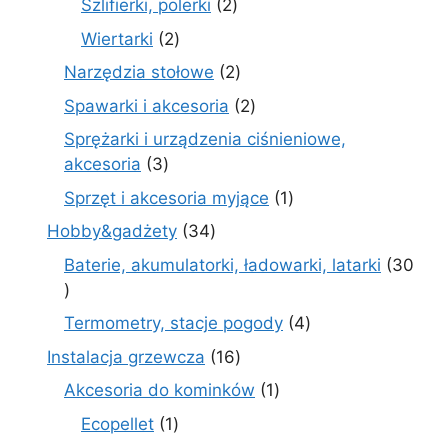
2
Szlifierki, polerki
2
produkty
2
Wiertarki
2
produkty
2
Narzędzia stołowe
2
produkty
2
Spawarki i akcesoria
2
produkty
Sprężarki i urządzenia ciśnieniowe,
3
akcesoria
3
produkty
1
Sprzęt i akcesoria myjące
1
produkt
34
Hobby&gadżety
34
produkty
Baterie, akumulatorki, ładowarki, latarki
30
30
produktów
4
Termometry, stacje pogody
4
produkty
16
Instalacja grzewcza
16
produktów
1
Akcesoria do kominków
1
produkt
1
Ecopellet
1
produkt