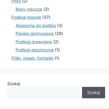
2
Płyty
2
produkty
2
Blaty robocze
2
produkty
37
Podłogi twarde
37
produktów
3
Akcesoria do podłóg
3
produkty
29
Panele laminowane
29
produktów
2
Podłogi drewniane
2
produkty
1
Podłogi egzotyczne
1
produkt
1
Półki, regały, formatki
1
produkt
Szukaj
Szukaj