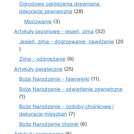
produkty
Ogrodowe ogrodzenia drewniane,
28
dekoracje zewnętrzne
28
produktów
3
Mocowanie
3
produkty
32
Artykuły sezonowe - jesień, zima
32
produkty
Jesień, zima - dogrzewanie, nawilżanie
20
20
produktów
9
Zima - odśnieżanie
9
produktów
25
Artykuły świąteczne
25
produktów
11
Boże Narodzenie - fajerwerki
11
produktów
Boże Narodzenie - oświetlenie zewnętrzne
1
1
produkt
Boże Narodzenie - ozdoby choinkowe i
7
dekoracje mieszkań
7
produktów
6
Boże Narodzenie choinki
6
produktów
5