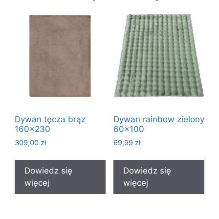
Dywan tęcza brąz
Dywan rainbow zielony
160×230
60×100
309,00
zł
69,99
zł
Dowiedz się
Dowiedz się
więcej
więcej