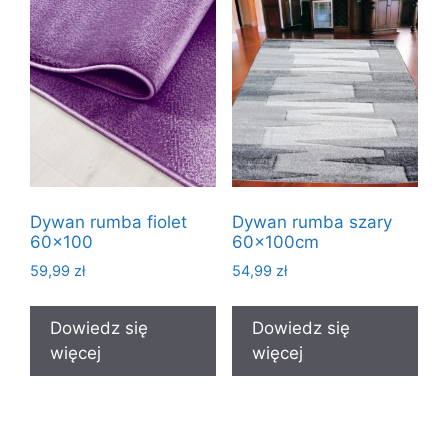
Dywan rumba fiolet
Dywan rumba szary
60×100
60x100cm
59,99
zł
54,99
zł
Dowiedz się
Dowiedz się
więcej
więcej