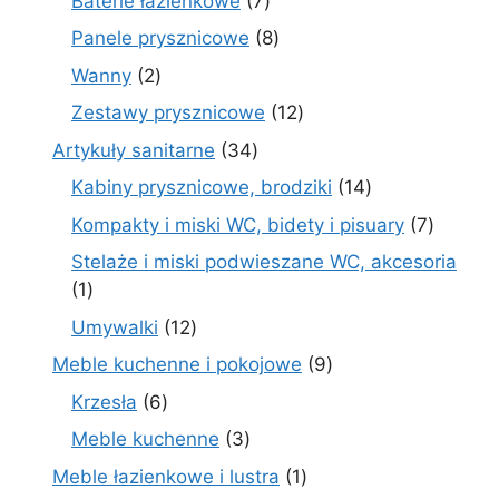
Baterie łazienkowe
7
produktów
8
Panele prysznicowe
8
produktów
2
Wanny
2
produkty
12
Zestawy prysznicowe
12
produktów
34
Artykuły sanitarne
34
produkty
14
Kabiny prysznicowe, brodziki
14
produktów
7
Kompakty i miski WC, bidety i pisuary
7
produk
Stelaże i miski podwieszane WC, akcesoria
1
1
produkt
12
Umywalki
12
produktów
9
Meble kuchenne i pokojowe
9
produktów
6
Krzesła
6
produktów
3
Meble kuchenne
3
produkty
1
Meble łazienkowe i lustra
1