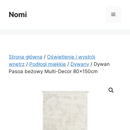
Przejdź
do
Nomi
Menu
treści
Strona główna
/
Oświetlenie i wystrój
wnętrz
/
Podłogi miękkie
/
Dywany
/ Dywan
Pasoa beżowy Multi-Decor 80x150cm