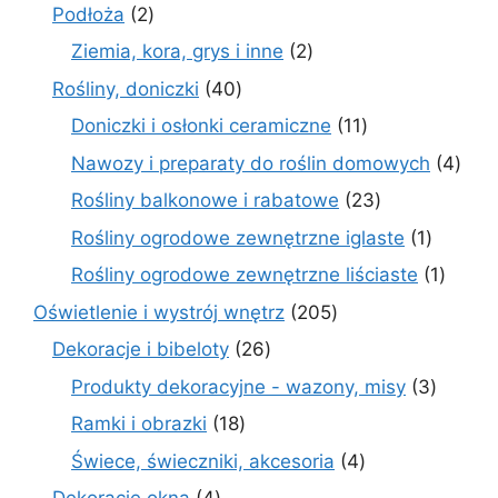
produkt
2
Podłoża
2
produkty
2
Ziemia, kora, grys i inne
2
produkty
40
Rośliny, doniczki
40
produktów
11
Doniczki i osłonki ceramiczne
11
produktów
4
Nawozy i preparaty do roślin domowych
4
prod
23
Rośliny balkonowe i rabatowe
23
produkty
1
Rośliny ogrodowe zewnętrzne iglaste
1
produkt
1
Rośliny ogrodowe zewnętrzne liściaste
1
produk
205
Oświetlenie i wystrój wnętrz
205
produktów
26
Dekoracje i bibeloty
26
produktów
3
Produkty dekoracyjne - wazony, misy
3
produk
18
Ramki i obrazki
18
produktów
4
Świece, świeczniki, akcesoria
4
produkty
4