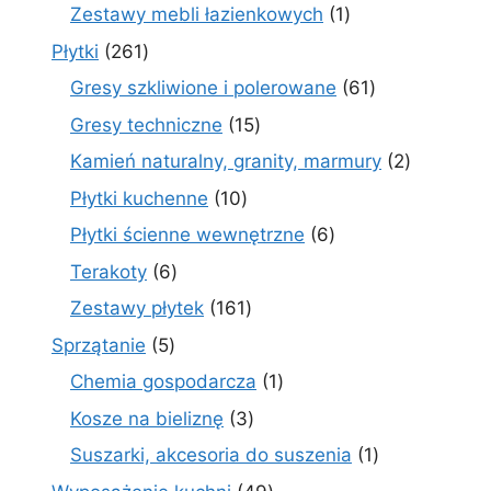
produkt
1
Zestawy mebli łazienkowych
1
produkt
261
Płytki
261
produktów
61
Gresy szkliwione i polerowane
61
produktów
15
Gresy techniczne
15
produktów
2
Kamień naturalny, granity, marmury
2
produkty
10
Płytki kuchenne
10
produktów
6
Płytki ścienne wewnętrzne
6
produktów
6
Terakoty
6
produktów
161
Zestawy płytek
161
produktów
5
Sprzątanie
5
produktów
1
Chemia gospodarcza
1
produkt
3
Kosze na bieliznę
3
produkty
1
Suszarki, akcesoria do suszenia
1
produkt
49