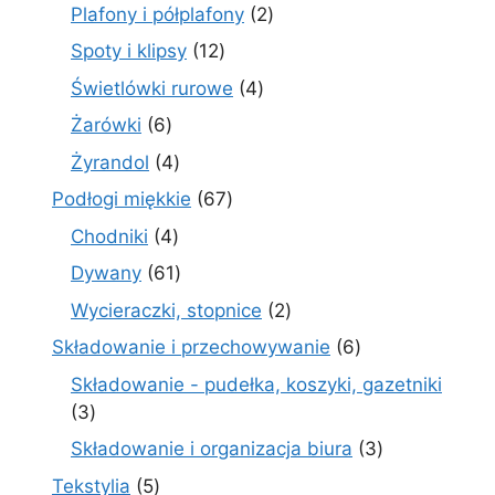
produkty
2
Plafony i półplafony
2
produkty
12
Spoty i klipsy
12
produktów
4
Świetlówki rurowe
4
produkty
6
Żarówki
6
produktów
4
Żyrandol
4
produkty
67
Podłogi miękkie
67
produktów
4
Chodniki
4
produkty
61
Dywany
61
produktów
2
Wycieraczki, stopnice
2
produkty
6
Składowanie i przechowywanie
6
produktów
Składowanie - pudełka, koszyki, gazetniki
3
3
produkty
3
Składowanie i organizacja biura
3
produkty
5
Tekstylia
5