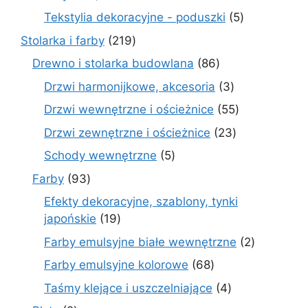
produktów
5
Tekstylia dekoracyjne - poduszki
5
produktów
219
Stolarka i farby
219
produktów
86
Drewno i stolarka budowlana
86
produktów
3
Drzwi harmonijkowe, akcesoria
3
produkty
55
Drzwi wewnętrzne i ościeżnice
55
produktów
23
Drzwi zewnętrzne i ościeżnice
23
produkty
5
Schody wewnętrzne
5
produktów
93
Farby
93
produkty
Efekty dekoracyjne, szablony, tynki
19
japońskie
19
produktów
2
Farby emulsyjne białe wewnętrzne
2
produkty
68
Farby emulsyjne kolorowe
68
produktów
4
Taśmy klejące i uszczelniające
4
produkty