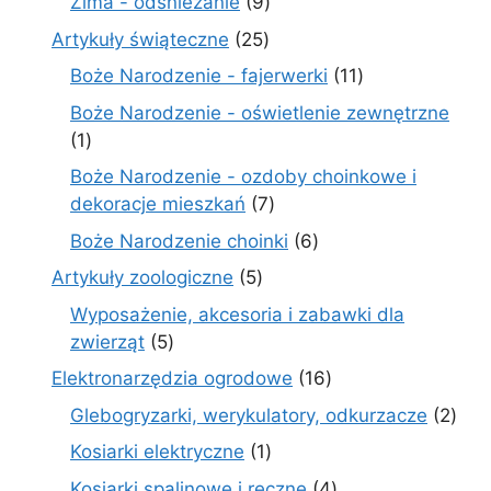
9
Zima - odśnieżanie
9
produktów
25
Artykuły świąteczne
25
produktów
11
Boże Narodzenie - fajerwerki
11
produktów
Boże Narodzenie - oświetlenie zewnętrzne
1
1
produkt
Boże Narodzenie - ozdoby choinkowe i
7
dekoracje mieszkań
7
produktów
6
Boże Narodzenie choinki
6
produktów
5
Artykuły zoologiczne
5
produktów
Wyposażenie, akcesoria i zabawki dla
5
zwierząt
5
produktów
16
Elektronarzędzia ogrodowe
16
produktów
2
Glebogryzarki, werykulatory, odkurzacze
2
prod
1
Kosiarki elektryczne
1
produkt
4
Kosiarki spalinowe i ręczne
4