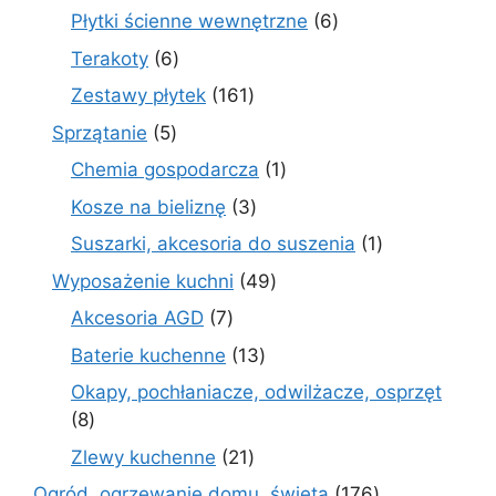
produktów
6
Płytki ścienne wewnętrzne
6
produktów
6
Terakoty
6
produktów
161
Zestawy płytek
161
produktów
5
Sprzątanie
5
produktów
1
Chemia gospodarcza
1
produkt
3
Kosze na bieliznę
3
produkty
1
Suszarki, akcesoria do suszenia
1
produkt
49
Wyposażenie kuchni
49
produktów
7
Akcesoria AGD
7
produktów
13
Baterie kuchenne
13
produktów
Okapy, pochłaniacze, odwilżacze, osprzęt
8
8
produktów
21
Zlewy kuchenne
21
produktów
176
Ogród, ogrzewanie domu, święta
176