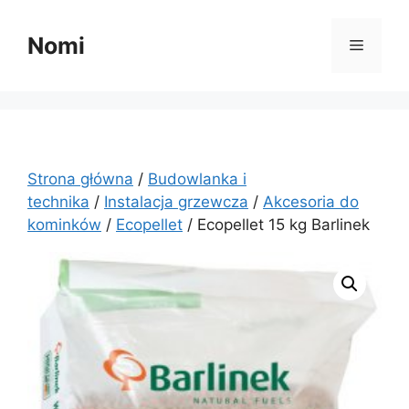
Przejdź
do
Nomi
Menu
treści
Strona główna
/
Budowlanka i
technika
/
Instalacja grzewcza
/
Akcesoria do
kominków
/
Ecopellet
/ Ecopellet 15 kg Barlinek