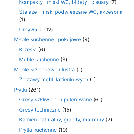
7
Kompakty i miski WC, bidety i pisuary
7
produk
Stelaże i miski podwieszane WC, akcesoria
1
1
produkt
12
Umywalki
12
produktów
9
Meble kuchenne i pokojowe
9
produktów
6
Krzesła
6
produktów
3
Meble kuchenne
3
produkty
1
Meble łazienkowe i lustra
1
produkt
1
Zestawy mebli łazienkowych
1
produkt
261
Płytki
261
produktów
61
Gresy szkliwione i polerowane
61
produktów
15
Gresy techniczne
15
produktów
2
Kamień naturalny, granity, marmury
2
produkty
10
Płytki kuchenne
10