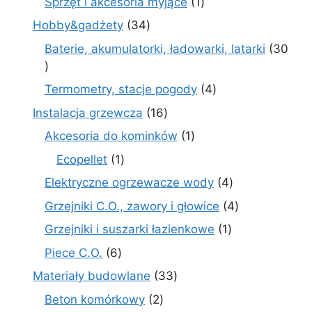
1
Sprzęt i akcesoria myjące
1
produkt
34
Hobby&gadżety
34
produkty
Baterie, akumulatorki, ładowarki, latarki
30
30
produktów
4
Termometry, stacje pogody
4
produkty
16
Instalacja grzewcza
16
produktów
1
Akcesoria do kominków
1
produkt
1
Ecopellet
1
produkt
4
Elektryczne ogrzewacze wody
4
produkty
4
Grzejniki C.O., zawory i głowice
4
produkty
1
Grzejniki i suszarki łazienkowe
1
produkt
6
Piece C.O.
6
produktów
33
Materiały budowlane
33
produkty
2
Beton komórkowy
2