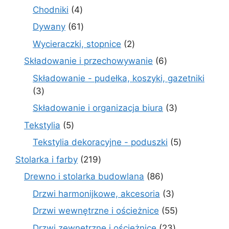
produktów
4
Chodniki
4
produkty
61
Dywany
61
produktów
2
Wycieraczki, stopnice
2
produkty
6
Składowanie i przechowywanie
6
produktów
Składowanie - pudełka, koszyki, gazetniki
3
3
produkty
3
Składowanie i organizacja biura
3
produkty
5
Tekstylia
5
produktów
5
Tekstylia dekoracyjne - poduszki
5
produktów
219
Stolarka i farby
219
produktów
86
Drewno i stolarka budowlana
86
produktów
3
Drzwi harmonijkowe, akcesoria
3
produkty
55
Drzwi wewnętrzne i ościeżnice
55
produktów
23
Drzwi zewnętrzne i ościeżnice
23