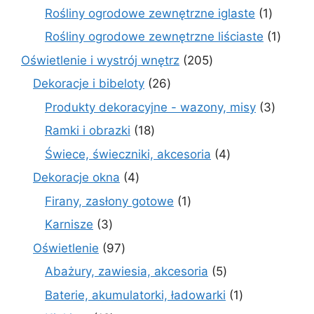
produkty
1
Rośliny ogrodowe zewnętrzne iglaste
1
produkt
1
Rośliny ogrodowe zewnętrzne liściaste
1
produk
205
Oświetlenie i wystrój wnętrz
205
produktów
26
Dekoracje i bibeloty
26
produktów
3
Produkty dekoracyjne - wazony, misy
3
produk
18
Ramki i obrazki
18
produktów
4
Świece, świeczniki, akcesoria
4
produkty
4
Dekoracje okna
4
produkty
1
Firany, zasłony gotowe
1
produkt
3
Karnisze
3
produkty
97
Oświetlenie
97
produktów
5
Abażury, zawiesia, akcesoria
5
produktów
1
Baterie, akumulatorki, ładowarki
1
produkt