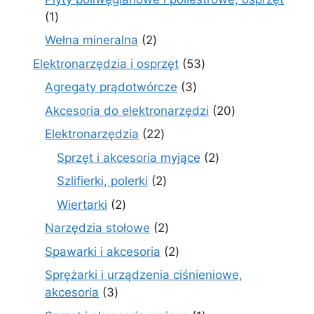
1
1
produkt
2
Wełna mineralna
2
produkty
53
Elektronarzędzia i osprzęt
53
produkty
3
Agregaty prądotwórcze
3
produkty
20
Akcesoria do elektronarzędzi
20
produktów
22
Elektronarzędzia
22
produkty
2
Sprzęt i akcesoria myjące
2
produkty
2
Szlifierki, polerki
2
produkty
2
Wiertarki
2
produkty
2
Narzędzia stołowe
2
produkty
2
Spawarki i akcesoria
2
produkty
Sprężarki i urządzenia ciśnieniowe,
3
akcesoria
3
produkty