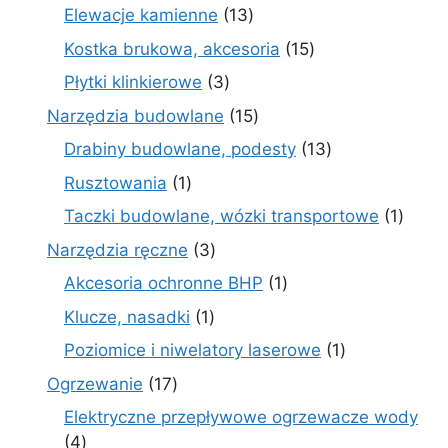
produkty
13
Elewacje kamienne
13
produktów
15
Kostka brukowa, akcesoria
15
produktów
3
Płytki klinkierowe
3
produkty
15
Narzędzia budowlane
15
produktów
13
Drabiny budowlane, podesty
13
produktów
1
Rusztowania
1
produkt
1
Taczki budowlane, wózki transportowe
1
produ
3
Narzędzia ręczne
3
produkty
1
Akcesoria ochronne BHP
1
produkt
1
Klucze, nasadki
1
produkt
1
Poziomice i niwelatory laserowe
1
produkt
17
Ogrzewanie
17
produktów
Elektryczne przepływowe ogrzewacze wody
4
4