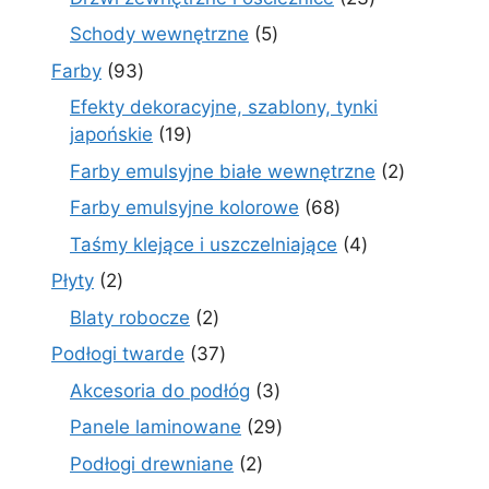
produkty
5
Schody wewnętrzne
5
produktów
93
Farby
93
produkty
Efekty dekoracyjne, szablony, tynki
19
japońskie
19
produktów
2
Farby emulsyjne białe wewnętrzne
2
produkty
68
Farby emulsyjne kolorowe
68
produktów
4
Taśmy klejące i uszczelniające
4
produkty
2
Płyty
2
produkty
2
Blaty robocze
2
produkty
37
Podłogi twarde
37
produktów
3
Akcesoria do podłóg
3
produkty
29
Panele laminowane
29
produktów
2
Podłogi drewniane
2