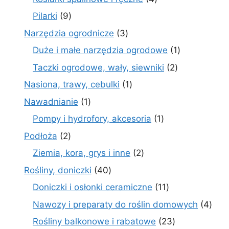
produkty
9
Pilarki
9
produktów
3
Narzędzia ogrodnicze
3
produkty
1
Duże i małe narzędzia ogrodowe
1
produkt
2
Taczki ogrodowe, wały, siewniki
2
produkty
1
Nasiona, trawy, cebulki
1
produkt
1
Nawadnianie
1
produkt
1
Pompy i hydrofory, akcesoria
1
produkt
2
Podłoża
2
produkty
2
Ziemia, kora, grys i inne
2
produkty
40
Rośliny, doniczki
40
produktów
11
Doniczki i osłonki ceramiczne
11
produktów
4
Nawozy i preparaty do roślin domowych
4
prod
23
Rośliny balkonowe i rabatowe
23