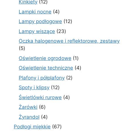
12
Kinkiety
12
produktów
4
Lampki nocne
4
produkty
12
Lampy podłogowe
12
produktów
23
Lampy wiszące
23
produkty
Oczka halogenowe i reflektorowe, zestawy
5
5
produktów
1
Oświetlenie ogrodowe
1
produkt
4
Oświetlenie techniczne
4
produkty
2
Plafony i półplafony
2
produkty
12
Spoty i klipsy
12
produktów
4
Świetlówki rurowe
4
produkty
6
Żarówki
6
produktów
4
Żyrandol
4
produkty
67
Podłogi miękkie
67