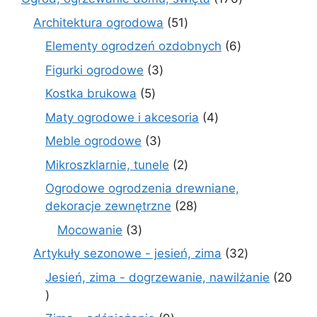
produktów
51
Architektura ogrodowa
51
produktów
6
Elementy ogrodzeń ozdobnych
6
produktów
3
Figurki ogrodowe
3
produkty
5
Kostka brukowa
5
produktów
4
Maty ogrodowe i akcesoria
4
produkty
3
Meble ogrodowe
3
produkty
2
Mikroszklarnie, tunele
2
produkty
Ogrodowe ogrodzenia drewniane,
28
dekoracje zewnętrzne
28
produktów
3
Mocowanie
3
produkty
32
Artykuły sezonowe - jesień, zima
32
produkty
Jesień, zima - dogrzewanie, nawilżanie
20
20
produktów