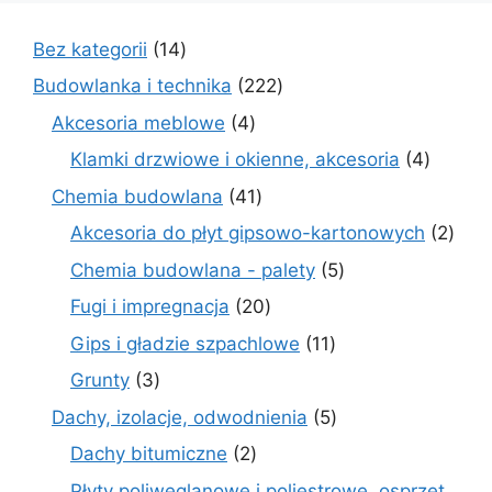
14
Bez kategorii
14
produktów
222
Budowlanka i technika
222
produkty
4
Akcesoria meblowe
4
produkty
4
Klamki drzwiowe i okienne, akcesoria
4
produkt
41
Chemia budowlana
41
produktów
2
Akcesoria do płyt gipsowo-kartonowych
2
prod
5
Chemia budowlana - palety
5
produktów
20
Fugi i impregnacja
20
produktów
11
Gips i gładzie szpachlowe
11
produktów
3
Grunty
3
produkty
5
Dachy, izolacje, odwodnienia
5
produktów
2
Dachy bitumiczne
2
produkty
Płyty poliwęglanowe i poliestrowe, osprzęt