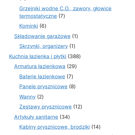
produkty
Grzejniki wodne C.O., zawory, głowice
7
termostatyczne
7
produktów
6
Kominki
6
produktów
1
Składowanie garażowe
1
produkt
1
Skrzynki, organizery
1
produkt
388
Kuchnia łazienka i płytki
388
produktów
29
Armatura łazienkowa
29
produktów
7
Baterie łazienkowe
7
produktów
8
Panele prysznicowe
8
produktów
2
Wanny
2
produkty
12
Zestawy prysznicowe
12
produktów
34
Artykuły sanitarne
34
produkty
14
Kabiny prysznicowe, brodziki
14
produktów