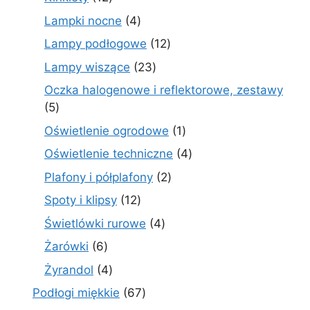
produktów
4
Lampki nocne
4
produkty
12
Lampy podłogowe
12
produktów
23
Lampy wiszące
23
produkty
Oczka halogenowe i reflektorowe, zestawy
5
5
produktów
1
Oświetlenie ogrodowe
1
produkt
4
Oświetlenie techniczne
4
produkty
2
Plafony i półplafony
2
produkty
12
Spoty i klipsy
12
produktów
4
Świetlówki rurowe
4
produkty
6
Żarówki
6
produktów
4
Żyrandol
4
produkty
67
Podłogi miękkie
67
produktów