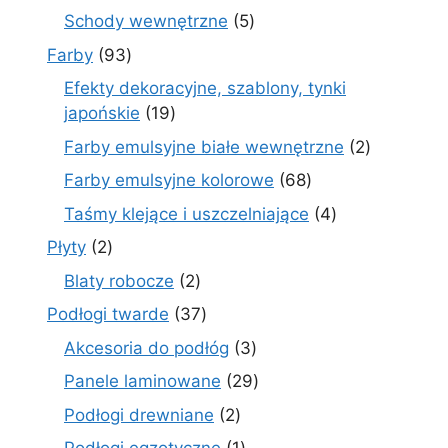
produkty
5
Schody wewnętrzne
5
produktów
93
Farby
93
produkty
Efekty dekoracyjne, szablony, tynki
19
japońskie
19
produktów
2
Farby emulsyjne białe wewnętrzne
2
produkty
68
Farby emulsyjne kolorowe
68
produktów
4
Taśmy klejące i uszczelniające
4
produkty
2
Płyty
2
produkty
2
Blaty robocze
2
produkty
37
Podłogi twarde
37
produktów
3
Akcesoria do podłóg
3
produkty
29
Panele laminowane
29
produktów
2
Podłogi drewniane
2
produkty
1