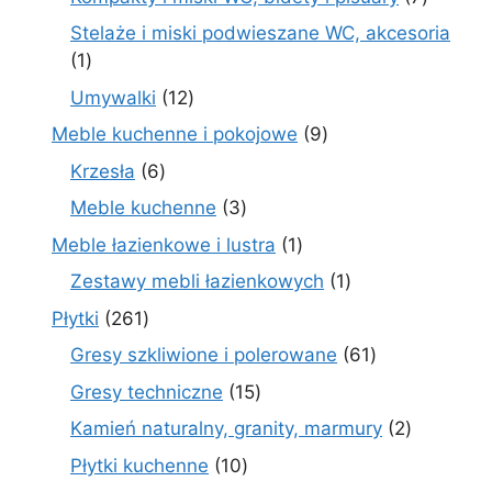
produk
Stelaże i miski podwieszane WC, akcesoria
1
1
produkt
12
Umywalki
12
produktów
9
Meble kuchenne i pokojowe
9
produktów
6
Krzesła
6
produktów
3
Meble kuchenne
3
produkty
1
Meble łazienkowe i lustra
1
produkt
1
Zestawy mebli łazienkowych
1
produkt
261
Płytki
261
produktów
61
Gresy szkliwione i polerowane
61
produktów
15
Gresy techniczne
15
produktów
2
Kamień naturalny, granity, marmury
2
produkty
10
Płytki kuchenne
10
produktów