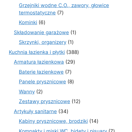
produkty
Grzejniki wodne C.O., zawory, głowice
7
termostatyczne
7
produktów
6
Kominki
6
produktów
1
Składowanie garażowe
1
produkt
1
Skrzynki, organizery
1
produkt
388
Kuchnia łazienka i płytki
388
produktów
29
Armatura łazienkowa
29
produktów
7
Baterie łazienkowe
7
produktów
8
Panele prysznicowe
8
produktów
2
Wanny
2
produkty
12
Zestawy prysznicowe
12
produktów
34
Artykuły sanitarne
34
produkty
14
Kabiny prysznicowe, brodziki
14
produktów
7
Kompakty i miski WC, bidety i pisuary
7