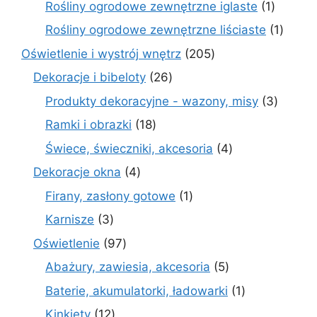
1
Rośliny ogrodowe zewnętrzne iglaste
1
produkt
1
Rośliny ogrodowe zewnętrzne liściaste
1
produk
205
Oświetlenie i wystrój wnętrz
205
produktów
26
Dekoracje i bibeloty
26
produktów
3
Produkty dekoracyjne - wazony, misy
3
produk
18
Ramki i obrazki
18
produktów
4
Świece, świeczniki, akcesoria
4
produkty
4
Dekoracje okna
4
produkty
1
Firany, zasłony gotowe
1
produkt
3
Karnisze
3
produkty
97
Oświetlenie
97
produktów
5
Abażury, zawiesia, akcesoria
5
produktów
1
Baterie, akumulatorki, ładowarki
1
produkt
12
Kinkiety
12