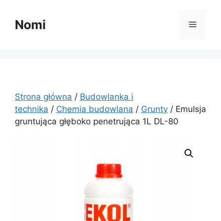
Przejdź
do
Nomi
Menu
treści
Strona główna
/
Budowlanka i
technika
/
Chemia budowlana
/
Grunty
/ Emulsja
gruntująca głęboko penetrująca 1L DL-80