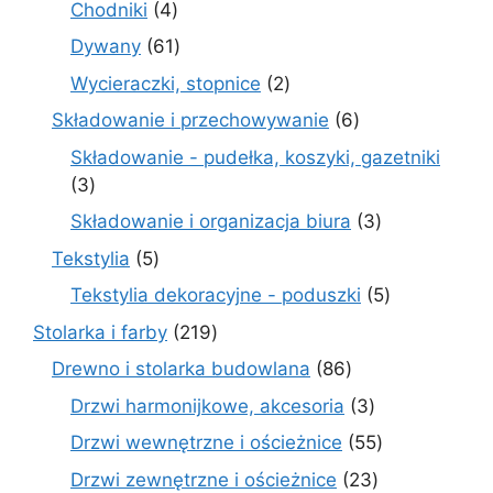
4
Chodniki
4
produkty
61
Dywany
61
produktów
2
Wycieraczki, stopnice
2
produkty
6
Składowanie i przechowywanie
6
produktów
Składowanie - pudełka, koszyki, gazetniki
3
3
produkty
3
Składowanie i organizacja biura
3
produkty
5
Tekstylia
5
produktów
5
Tekstylia dekoracyjne - poduszki
5
produktów
219
Stolarka i farby
219
produktów
86
Drewno i stolarka budowlana
86
produktów
3
Drzwi harmonijkowe, akcesoria
3
produkty
55
Drzwi wewnętrzne i ościeżnice
55
produktów
23
Drzwi zewnętrzne i ościeżnice
23