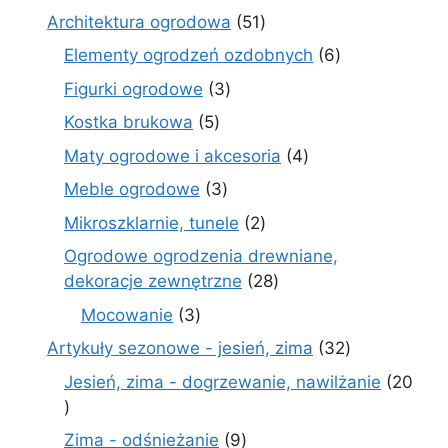
produktów
51
Architektura ogrodowa
51
produktów
6
Elementy ogrodzeń ozdobnych
6
produktów
3
Figurki ogrodowe
3
produkty
5
Kostka brukowa
5
produktów
4
Maty ogrodowe i akcesoria
4
produkty
3
Meble ogrodowe
3
produkty
2
Mikroszklarnie, tunele
2
produkty
Ogrodowe ogrodzenia drewniane,
28
dekoracje zewnętrzne
28
produktów
3
Mocowanie
3
produkty
32
Artykuły sezonowe - jesień, zima
32
produkty
Jesień, zima - dogrzewanie, nawilżanie
20
20
produktów
9
Zima - odśnieżanie
9