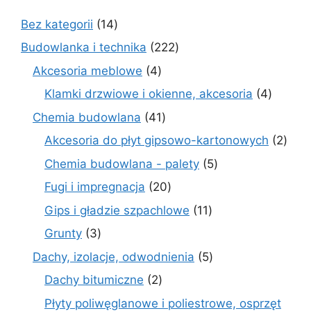
14
Bez kategorii
14
produktów
222
Budowlanka i technika
222
produkty
4
Akcesoria meblowe
4
produkty
4
Klamki drzwiowe i okienne, akcesoria
4
produkt
41
Chemia budowlana
41
produktów
2
Akcesoria do płyt gipsowo-kartonowych
2
prod
5
Chemia budowlana - palety
5
produktów
20
Fugi i impregnacja
20
produktów
11
Gips i gładzie szpachlowe
11
produktów
3
Grunty
3
produkty
5
Dachy, izolacje, odwodnienia
5
produktów
2
Dachy bitumiczne
2
produkty
Płyty poliwęglanowe i poliestrowe, osprzęt