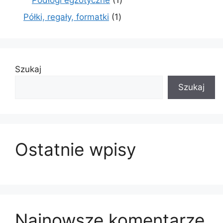
Podłogi egzotyczne
1
produkt
1
Półki, regały, formatki
1
produkt
Szukaj
Szukaj
Ostatnie wpisy
Najnowsze komentarze