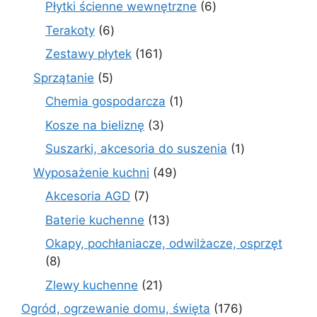
6
Płytki ścienne wewnętrzne
6
produktów
6
Terakoty
6
produktów
161
Zestawy płytek
161
produktów
5
Sprzątanie
5
produktów
1
Chemia gospodarcza
1
produkt
3
Kosze na bieliznę
3
produkty
1
Suszarki, akcesoria do suszenia
1
produkt
49
Wyposażenie kuchni
49
produktów
7
Akcesoria AGD
7
produktów
13
Baterie kuchenne
13
produktów
Okapy, pochłaniacze, odwilżacze, osprzęt
8
8
produktów
21
Zlewy kuchenne
21
produktów
176
Ogród, ogrzewanie domu, święta
176