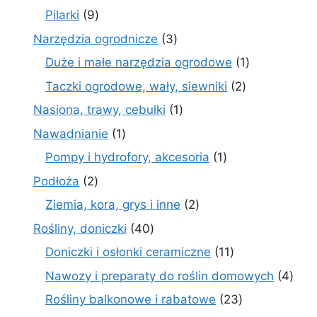
produkty
9
Pilarki
9
produktów
3
Narzędzia ogrodnicze
3
produkty
1
Duże i małe narzędzia ogrodowe
1
produkt
2
Taczki ogrodowe, wały, siewniki
2
produkty
1
Nasiona, trawy, cebulki
1
produkt
1
Nawadnianie
1
produkt
1
Pompy i hydrofory, akcesoria
1
produkt
2
Podłoża
2
produkty
2
Ziemia, kora, grys i inne
2
produkty
40
Rośliny, doniczki
40
produktów
11
Doniczki i osłonki ceramiczne
11
produktów
4
Nawozy i preparaty do roślin domowych
4
prod
23
Rośliny balkonowe i rabatowe
23
produkty