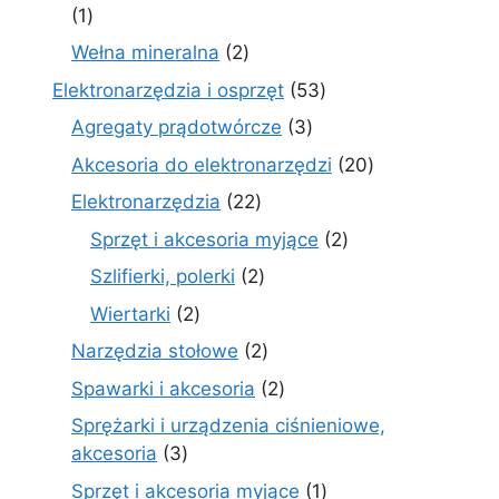
1
1
produkt
2
Wełna mineralna
2
produkty
53
Elektronarzędzia i osprzęt
53
produkty
3
Agregaty prądotwórcze
3
produkty
20
Akcesoria do elektronarzędzi
20
produktów
22
Elektronarzędzia
22
produkty
2
Sprzęt i akcesoria myjące
2
produkty
2
Szlifierki, polerki
2
produkty
2
Wiertarki
2
produkty
2
Narzędzia stołowe
2
produkty
2
Spawarki i akcesoria
2
produkty
Sprężarki i urządzenia ciśnieniowe,
3
akcesoria
3
produkty
1
Sprzęt i akcesoria myjące
1