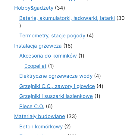
produkt
34
Hobby&gadżety
34
produkty
Baterie, akumulatorki, ładowarki, latarki
30
30
produktów
4
Termometry, stacje pogody
4
produkty
16
Instalacja grzewcza
16
produktów
1
Akcesoria do kominków
1
produkt
1
Ecopellet
1
produkt
4
Elektryczne ogrzewacze wody
4
produkty
4
Grzejniki C.O., zawory i głowice
4
produkty
1
Grzejniki i suszarki łazienkowe
1
produkt
6
Piece C.O.
6
produktów
33
Materiały budowlane
33
produkty
2
Beton komórkowy
2
produkty