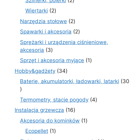
Szlifierki, polerki
2
produkty
2
Wiertarki
2
produkty
2
Narzędzia stołowe
2
produkty
2
Spawarki i akcesoria
2
produkty
Sprężarki i urządzenia ciśnieniowe,
3
akcesoria
3
produkty
1
Sprzęt i akcesoria myjące
1
produkt
34
Hobby&gadżety
34
produkty
Baterie, akumulatorki, ładowarki, latarki
30
30
produktów
4
Termometry, stacje pogody
4
produkty
16
Instalacja grzewcza
16
produktów
1
Akcesoria do kominków
1
produkt
1
Ecopellet
1
produkt