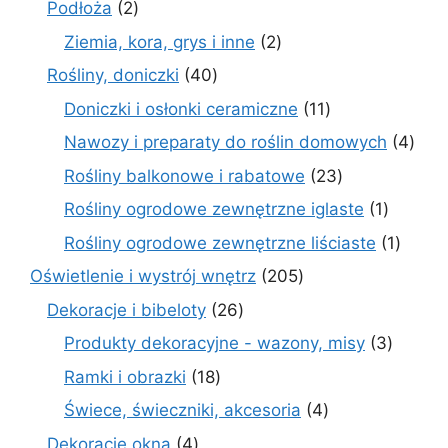
2
Podłoża
2
produkty
2
Ziemia, kora, grys i inne
2
produkty
40
Rośliny, doniczki
40
produktów
11
Doniczki i osłonki ceramiczne
11
produktów
4
Nawozy i preparaty do roślin domowych
4
prod
23
Rośliny balkonowe i rabatowe
23
produkty
1
Rośliny ogrodowe zewnętrzne iglaste
1
produkt
1
Rośliny ogrodowe zewnętrzne liściaste
1
produk
205
Oświetlenie i wystrój wnętrz
205
produktów
26
Dekoracje i bibeloty
26
produktów
3
Produkty dekoracyjne - wazony, misy
3
produk
18
Ramki i obrazki
18
produktów
4
Świece, świeczniki, akcesoria
4
produkty
4
Dekoracje okna
4