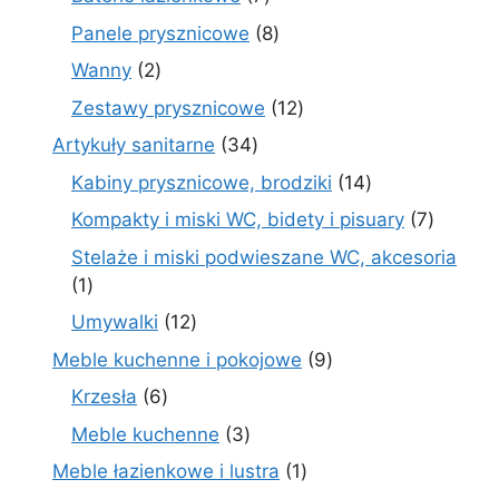
produktów
8
Panele prysznicowe
8
produktów
2
Wanny
2
produkty
12
Zestawy prysznicowe
12
produktów
34
Artykuły sanitarne
34
produkty
14
Kabiny prysznicowe, brodziki
14
produktów
7
Kompakty i miski WC, bidety i pisuary
7
produk
Stelaże i miski podwieszane WC, akcesoria
1
1
produkt
12
Umywalki
12
produktów
9
Meble kuchenne i pokojowe
9
produktów
6
Krzesła
6
produktów
3
Meble kuchenne
3
produkty
1
Meble łazienkowe i lustra
1
produkt