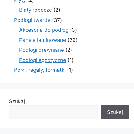
produkty
2
Blaty robocze
2
produkty
37
Podłogi twarde
37
produktów
3
Akcesoria do podłóg
3
produkty
29
Panele laminowane
29
produktów
2
Podłogi drewniane
2
produkty
1
Podłogi egzotyczne
1
produkt
1
Półki, regały, formatki
1
produkt
Szukaj
Szukaj