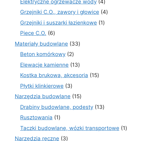
4
Elektryczne ogrzewacze wody
4
produkty
4
Grzejniki C.O., zawory i głowice
4
produkty
1
Grzejniki i suszarki łazienkowe
1
produkt
6
Piece C.O.
6
produktów
33
Materiały budowlane
33
produkty
2
Beton komórkowy
2
produkty
13
Elewacje kamienne
13
produktów
15
Kostka brukowa, akcesoria
15
produktów
3
Płytki klinkierowe
3
produkty
15
Narzędzia budowlane
15
produktów
13
Drabiny budowlane, podesty
13
produktów
1
Rusztowania
1
produkt
1
Taczki budowlane, wózki transportowe
1
produ
3
Narzędzia ręczne
3