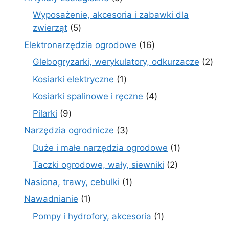
produktów
Wyposażenie, akcesoria i zabawki dla
5
zwierząt
5
produktów
16
Elektronarzędzia ogrodowe
16
produktów
2
Glebogryzarki, werykulatory, odkurzacze
2
prod
1
Kosiarki elektryczne
1
produkt
4
Kosiarki spalinowe i ręczne
4
produkty
9
Pilarki
9
produktów
3
Narzędzia ogrodnicze
3
produkty
1
Duże i małe narzędzia ogrodowe
1
produkt
2
Taczki ogrodowe, wały, siewniki
2
produkty
1
Nasiona, trawy, cebulki
1
produkt
1
Nawadnianie
1
produkt
1
Pompy i hydrofory, akcesoria
1
produkt