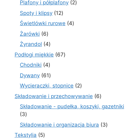
2
Plafony i półplafony
2
produkty
12
Spoty i klipsy
12
produktów
4
Świetlówki rurowe
4
produkty
6
Żarówki
6
produktów
4
Żyrandol
4
produkty
67
Podłogi miękkie
67
produktów
4
Chodniki
4
produkty
61
Dywany
61
produktów
2
Wycieraczki, stopnice
2
produkty
6
Składowanie i przechowywanie
6
produktów
Składowanie - pudełka, koszyki, gazetniki
3
3
produkty
3
Składowanie i organizacja biura
3
produkty
5
Tekstylia
5