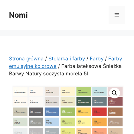
Przejdź
do
Nomi
Menu
treści
Strona główna
/
Stolarka i farby
/
Farby
/
Farby
emulsyjne kolorowe
/ Farba lateksowa Śnieżka
Barwy Natury soczysta morela 5l