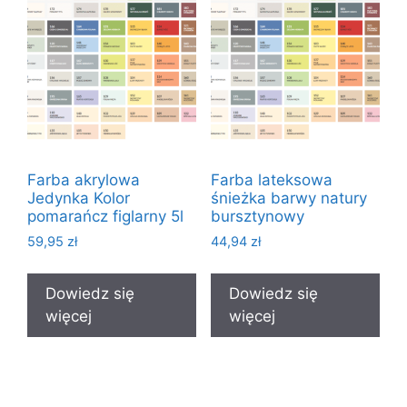
Farba akrylowa
Farba lateksowa
Jedynka Kolor
śnieżka barwy natury
pomarańcz figlarny 5l
bursztynowy
59,95
zł
44,94
zł
Dowiedz się
Dowiedz się
więcej
więcej