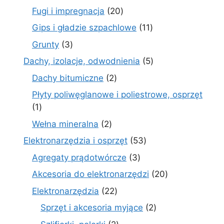
produktów
20
Fugi i impregnacja
20
produktów
11
Gips i gładzie szpachlowe
11
produktów
3
Grunty
3
produkty
5
Dachy, izolacje, odwodnienia
5
produktów
2
Dachy bitumiczne
2
produkty
Płyty poliwęglanowe i poliestrowe, osprzęt
1
1
produkt
2
Wełna mineralna
2
produkty
53
Elektronarzędzia i osprzęt
53
produkty
3
Agregaty prądotwórcze
3
produkty
20
Akcesoria do elektronarzędzi
20
produktów
22
Elektronarzędzia
22
produkty
2
Sprzęt i akcesoria myjące
2
produkty
2