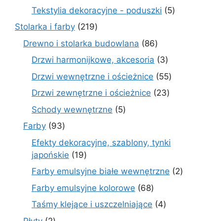
produktów
5
Tekstylia dekoracyjne - poduszki
5
produktów
219
Stolarka i farby
219
produktów
86
Drewno i stolarka budowlana
86
produktów
3
Drzwi harmonijkowe, akcesoria
3
produkty
55
Drzwi wewnętrzne i ościeżnice
55
produktów
23
Drzwi zewnętrzne i ościeżnice
23
produkty
5
Schody wewnętrzne
5
produktów
93
Farby
93
produkty
Efekty dekoracyjne, szablony, tynki
19
japońskie
19
produktów
2
Farby emulsyjne białe wewnętrzne
2
produkty
68
Farby emulsyjne kolorowe
68
produktów
4
Taśmy klejące i uszczelniające
4
produkty
2
Płyty
2