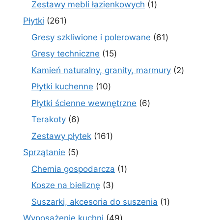
1
Zestawy mebli łazienkowych
1
produkt
261
Płytki
261
produktów
61
Gresy szkliwione i polerowane
61
produktów
15
Gresy techniczne
15
produktów
2
Kamień naturalny, granity, marmury
2
produkty
10
Płytki kuchenne
10
produktów
6
Płytki ścienne wewnętrzne
6
produktów
6
Terakoty
6
produktów
161
Zestawy płytek
161
produktów
5
Sprzątanie
5
produktów
1
Chemia gospodarcza
1
produkt
3
Kosze na bieliznę
3
produkty
1
Suszarki, akcesoria do suszenia
1
produkt
49
Wyposażenie kuchni
49