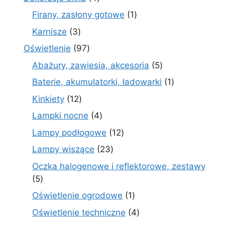
produkty
1
Firany, zasłony gotowe
1
produkt
3
Karnisze
3
produkty
97
Oświetlenie
97
produktów
5
Abażury, zawiesia, akcesoria
5
produktów
1
Baterie, akumulatorki, ładowarki
1
produkt
12
Kinkiety
12
produktów
4
Lampki nocne
4
produkty
12
Lampy podłogowe
12
produktów
23
Lampy wiszące
23
produkty
Oczka halogenowe i reflektorowe, zestawy
5
5
produktów
1
Oświetlenie ogrodowe
1
produkt
4
Oświetlenie techniczne
4
produkty