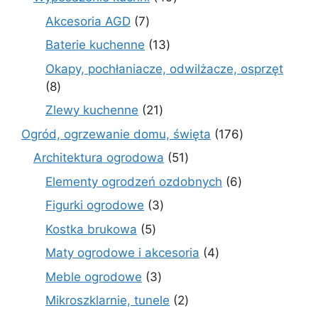
produktów
7
Akcesoria AGD
7
produktów
13
Baterie kuchenne
13
produktów
Okapy, pochłaniacze, odwilżacze, osprzęt
8
8
produktów
21
Zlewy kuchenne
21
produktów
176
Ogród, ogrzewanie domu, święta
176
produktów
51
Architektura ogrodowa
51
produktów
6
Elementy ogrodzeń ozdobnych
6
produktów
3
Figurki ogrodowe
3
produkty
5
Kostka brukowa
5
produktów
4
Maty ogrodowe i akcesoria
4
produkty
3
Meble ogrodowe
3
produkty
2
Mikroszklarnie, tunele
2
produkty