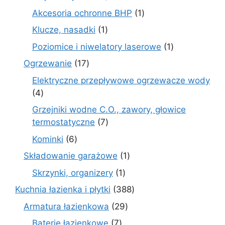
produkty
1
Akcesoria ochronne BHP
1
produkt
1
Klucze, nasadki
1
produkt
1
Poziomice i niwelatory laserowe
1
produkt
17
Ogrzewanie
17
produktów
Elektryczne przepływowe ogrzewacze wody
4
4
produkty
Grzejniki wodne C.O., zawory, głowice
7
termostatyczne
7
produktów
6
Kominki
6
produktów
1
Składowanie garażowe
1
produkt
1
Skrzynki, organizery
1
produkt
388
Kuchnia łazienka i płytki
388
produktów
29
Armatura łazienkowa
29
produktów
7
Baterie łazienkowe
7