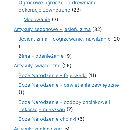
Ogrodowe ogrodzenia drewniane,
28
dekoracje zewnętrzne
28
produktów
3
Mocowanie
3
produkty
32
Artykuły sezonowe - jesień, zima
32
produkty
Jesień, zima - dogrzewanie, nawilżanie
20
20
produktów
9
Zima - odśnieżanie
9
produktów
25
Artykuły świąteczne
25
produktów
11
Boże Narodzenie - fajerwerki
11
produktów
Boże Narodzenie - oświetlenie zewnętrzne
1
1
produkt
Boże Narodzenie - ozdoby choinkowe i
7
dekoracje mieszkań
7
produktów
6
Boże Narodzenie choinki
6
produktów
5
Artykuły zoologiczne
5