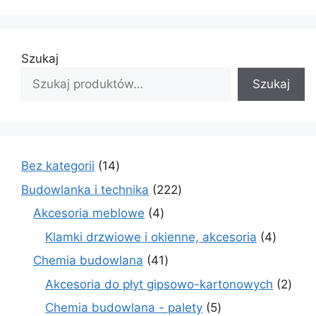
Szukaj
Szukaj
14
Bez kategorii
14
produktów
222
Budowlanka i technika
222
produkty
4
Akcesoria meblowe
4
produkty
4
Klamki drzwiowe i okienne, akcesoria
4
produkt
41
Chemia budowlana
41
produktów
2
Akcesoria do płyt gipsowo-kartonowych
2
prod
5
Chemia budowlana - palety
5