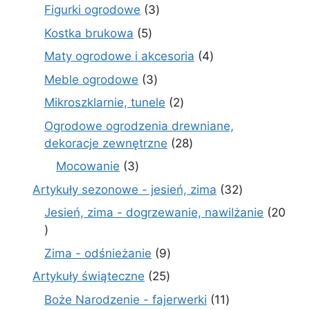
produktów
3
Figurki ogrodowe
3
produkty
5
Kostka brukowa
5
produktów
4
Maty ogrodowe i akcesoria
4
produkty
3
Meble ogrodowe
3
produkty
2
Mikroszklarnie, tunele
2
produkty
Ogrodowe ogrodzenia drewniane,
28
dekoracje zewnętrzne
28
produktów
3
Mocowanie
3
produkty
32
Artykuły sezonowe - jesień, zima
32
produkty
Jesień, zima - dogrzewanie, nawilżanie
20
20
produktów
9
Zima - odśnieżanie
9
produktów
25
Artykuły świąteczne
25
produktów
11
Boże Narodzenie - fajerwerki
11