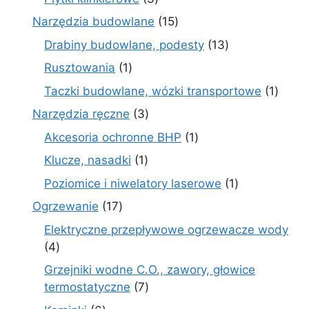
produkty
15
Narzędzia budowlane
15
produktów
13
Drabiny budowlane, podesty
13
produktów
1
Rusztowania
1
produkt
1
Taczki budowlane, wózki transportowe
1
produ
3
Narzędzia ręczne
3
produkty
1
Akcesoria ochronne BHP
1
produkt
1
Klucze, nasadki
1
produkt
1
Poziomice i niwelatory laserowe
1
produkt
17
Ogrzewanie
17
produktów
Elektryczne przepływowe ogrzewacze wody
4
4
produkty
Grzejniki wodne C.O., zawory, głowice
7
termostatyczne
7
produktów