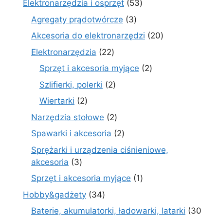
53
Elektronarzędzia i osprzęt
53
produkty
3
Agregaty prądotwórcze
3
produkty
20
Akcesoria do elektronarzędzi
20
produktów
22
Elektronarzędzia
22
produkty
2
Sprzęt i akcesoria myjące
2
produkty
2
Szlifierki, polerki
2
produkty
2
Wiertarki
2
produkty
2
Narzędzia stołowe
2
produkty
2
Spawarki i akcesoria
2
produkty
Sprężarki i urządzenia ciśnieniowe,
3
akcesoria
3
produkty
1
Sprzęt i akcesoria myjące
1
produkt
34
Hobby&gadżety
34
produkty
Baterie, akumulatorki, ładowarki, latarki
30