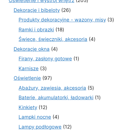
205
Oświetlenie i wystrój wnętrz
205
produktów
26
Dekoracje i bibeloty
26
produktów
3
Produkty dekoracyjne - wazony, misy
3
produk
18
Ramki i obrazki
18
produktów
4
Świece, świeczniki, akcesoria
4
produkty
4
Dekoracje okna
4
produkty
1
Firany, zasłony gotowe
1
produkt
3
Karnisze
3
produkty
97
Oświetlenie
97
produktów
5
Abażury, zawiesia, akcesoria
5
produktów
1
Baterie, akumulatorki, ładowarki
1
produkt
12
Kinkiety
12
produktów
4
Lampki nocne
4
produkty
12
Lampy podłogowe
12