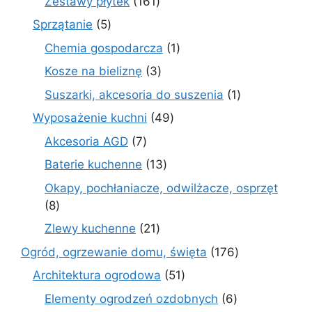
161
Zestawy płytek
161
produktów
5
Sprzątanie
5
produktów
1
Chemia gospodarcza
1
produkt
3
Kosze na bieliznę
3
produkty
1
Suszarki, akcesoria do suszenia
1
produkt
49
Wyposażenie kuchni
49
produktów
7
Akcesoria AGD
7
produktów
13
Baterie kuchenne
13
produktów
Okapy, pochłaniacze, odwilżacze, osprzęt
8
8
produktów
21
Zlewy kuchenne
21
produktów
176
Ogród, ogrzewanie domu, święta
176
produktów
51
Architektura ogrodowa
51
produktów
6
Elementy ogrodzeń ozdobnych
6