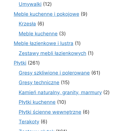
produkt
12
Umywalki
12
produktów
9
Meble kuchenne i pokojowe
9
produktów
6
Krzesła
6
produktów
3
Meble kuchenne
3
produkty
1
Meble łazienkowe i lustra
1
produkt
1
Zestawy mebli łazienkowych
1
produkt
261
Płytki
261
produktów
61
Gresy szkliwione i polerowane
61
produktów
15
Gresy techniczne
15
produktów
2
Kamień naturalny, granity, marmury
2
produkty
10
Płytki kuchenne
10
produktów
6
Płytki ścienne wewnętrzne
6
produktów
6
Terakoty
6
produktów