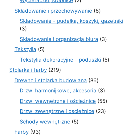
2
Wycieraczki, stopnice
2
produkty
6
Składowanie i przechowywanie
6
produktów
Składowanie - pudełka, koszyki, gazetniki
3
3
produkty
3
Składowanie i organizacja biura
3
produkty
5
Tekstylia
5
produktów
5
Tekstylia dekoracyjne - poduszki
5
produktów
219
Stolarka i farby
219
produktów
86
Drewno i stolarka budowlana
86
produktów
3
Drzwi harmonijkowe, akcesoria
3
produkty
55
Drzwi wewnętrzne i ościeżnice
55
produktów
23
Drzwi zewnętrzne i ościeżnice
23
produkty
5
Schody wewnętrzne
5
produktów
93
Farby
93