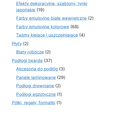
produkty
Efekty dekoracyjne, szablony, tynki
19
japońskie
19
produktów
2
Farby emulsyjne białe wewnętrzne
2
produkty
68
Farby emulsyjne kolorowe
68
produktów
4
Taśmy klejące i uszczelniające
4
produkty
2
Płyty
2
produkty
2
Blaty robocze
2
produkty
37
Podłogi twarde
37
produktów
3
Akcesoria do podłóg
3
produkty
29
Panele laminowane
29
produktów
2
Podłogi drewniane
2
produkty
1
Podłogi egzotyczne
1
produkt
1
Półki, regały, formatki
1
produkt