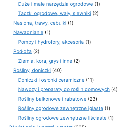
produkty
1
Duże i małe narzędzia ogrodowe
1
produkt
2
Taczki ogrodowe, wały, siewniki
2
produkty
1
Nasiona, trawy, cebulki
1
produkt
1
Nawadnianie
1
produkt
1
Pompy i hydrofory, akcesoria
1
produkt
2
Podłoża
2
produkty
2
Ziemia, kora, grys i inne
2
produkty
40
Rośliny, doniczki
40
produktów
11
Doniczki i osłonki ceramiczne
11
produktów
4
Nawozy i preparaty do roślin domowych
4
prod
23
Rośliny balkonowe i rabatowe
23
produkty
1
Rośliny ogrodowe zewnętrzne iglaste
1
produkt
1
Rośliny ogrodowe zewnętrzne liściaste
1
produk