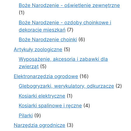
produktów
Boże Narodzenie - oświetlenie zewnętrzne
1
1
produkt
Boże Narodzenie - ozdoby choinkowe i
7
dekoracje mieszkań
7
produktów
6
Boże Narodzenie choinki
6
produktów
5
Artykuły zoologiczne
5
produktów
Wyposażenie, akcesoria i zabawki dla
5
zwierząt
5
produktów
16
Elektronarzędzia ogrodowe
16
produktów
2
Glebogryzarki, werykulatory, odkurzacze
2
prod
1
Kosiarki elektryczne
1
produkt
4
Kosiarki spalinowe i ręczne
4
produkty
9
Pilarki
9
produktów
3
Narzędzia ogrodnicze
3