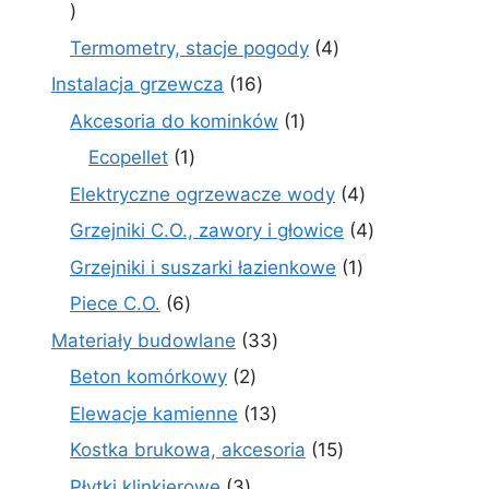
30
produktów
4
Termometry, stacje pogody
4
produkty
16
Instalacja grzewcza
16
produktów
1
Akcesoria do kominków
1
produkt
1
Ecopellet
1
produkt
4
Elektryczne ogrzewacze wody
4
produkty
4
Grzejniki C.O., zawory i głowice
4
produkty
1
Grzejniki i suszarki łazienkowe
1
produkt
6
Piece C.O.
6
produktów
33
Materiały budowlane
33
produkty
2
Beton komórkowy
2
produkty
13
Elewacje kamienne
13
produktów
15
Kostka brukowa, akcesoria
15
produktów
3
Płytki klinkierowe
3