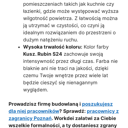
pomieszczeniach takich jak kuchnie czy
łazienki, gdzie może występować wyższa
wilgotność powietrza. Z łatwością można
ją utrzymać w czystości, co czyni ją
idealnym rozwiązaniem do przestrzeni o
dużym natężeniu ruchu.
Wysoka trwałość koloru:
Kolor farby
Kusz. Rubin S24
zachowuje swoją
intensywność przez długi czas. Farba nie
blaknie ani nie traci na jakości, dzięki
czemu Twoje wnętrze przez wiele lat
będzie cieszyć się nienagannym
wyglądem.
Prowadzisz firmę budowlaną i
poszukujesz
dla niej pracowników
? Sprawdź:
pracownicy z
zagranicy Poznań
. Workdei załatwi za Ciebie
wszelkie formalności, a ty dostaniesz zgrany