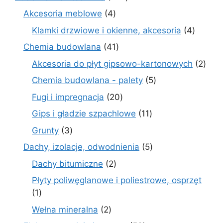
produkty
4
Akcesoria meblowe
4
produkty
4
Klamki drzwiowe i okienne, akcesoria
4
produkt
41
Chemia budowlana
41
produktów
2
Akcesoria do płyt gipsowo-kartonowych
2
prod
5
Chemia budowlana - palety
5
produktów
20
Fugi i impregnacja
20
produktów
11
Gips i gładzie szpachlowe
11
produktów
3
Grunty
3
produkty
5
Dachy, izolacje, odwodnienia
5
produktów
2
Dachy bitumiczne
2
produkty
Płyty poliwęglanowe i poliestrowe, osprzęt
1
1
produkt
2
Wełna mineralna
2
produkty