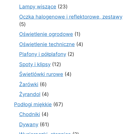
produktów
23
Lampy wiszące
23
produkty
Oczka halogenowe i reflektorowe, zestawy
5
5
produktów
1
Oświetlenie ogrodowe
1
produkt
4
Oświetlenie techniczne
4
produkty
2
Plafony i półplafony
2
produkty
12
Spoty i klipsy
12
produktów
4
Świetlówki rurowe
4
produkty
6
Żarówki
6
produktów
4
Żyrandol
4
produkty
67
Podłogi miękkie
67
produktów
4
Chodniki
4
produkty
61
Dywany
61
produktów