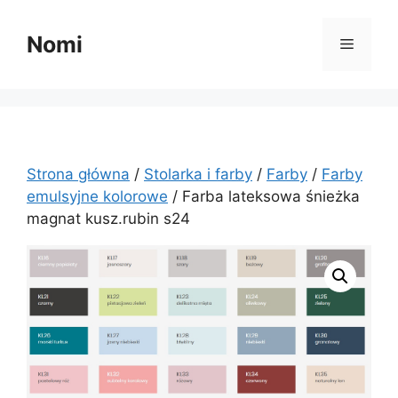
Przejdź
do
Nomi
Menu
treści
Strona główna
/
Stolarka i farby
/
Farby
/
Farby
emulsyjne kolorowe
/ Farba lateksowa śnieżka
magnat kusz.rubin s24