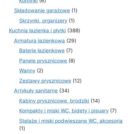
6
Kominki
6
produktów
1
Składowanie garażowe
1
produkt
1
Skrzynki, organizery
1
produkt
388
Kuchnia łazienka i płytki
388
produktów
29
Armatura łazienkowa
29
produktów
7
Baterie łazienkowe
7
produktów
8
Panele prysznicowe
8
produktów
2
Wanny
2
produkty
12
Zestawy prysznicowe
12
produktów
34
Artykuły sanitarne
34
produkty
14
Kabiny prysznicowe, brodziki
14
produktów
7
Kompakty i miski WC, bidety i pisuary
7
produk
Stelaże i miski podwieszane WC, akcesoria
1
1