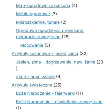
produktów
4
Maty ogrodowe i akcesoria
4
produkty
3
Meble ogrodowe
3
produkty
2
Mikroszklarnie, tunele
2
produkty
Ogrodowe ogrodzenia drewniane,
28
dekoracje zewnętrzne
28
produktów
3
Mocowanie
3
produkty
32
Artykuły sezonowe - jesień, zima
32
produkty
Jesień, zima - dogrzewanie, nawilżanie
20
20
produktów
9
Zima - odśnieżanie
9
produktów
25
Artykuły świąteczne
25
produktów
11
Boże Narodzenie - fajerwerki
11
produktów
Boże Narodzenie - oświetlenie zewnętrzne
1
1