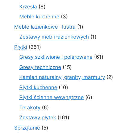
produktów
6
Krzesła
6
produktów
3
Meble kuchenne
3
produkty
1
Meble łazienkowe i lustra
1
produkt
1
Zestawy mebli łazienkowych
1
produkt
261
Płytki
261
produktów
61
Gresy szkliwione i polerowane
61
produktów
15
Gresy techniczne
15
produktów
2
Kamień naturalny, granity, marmury
2
produkty
10
Płytki kuchenne
10
produktów
6
Płytki ścienne wewnętrzne
6
produktów
6
Terakoty
6
produktów
161
Zestawy płytek
161
produktów
5
Sprzątanie
5
produktów