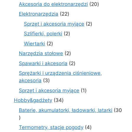
produkty
20
Akcesoria do elektronarzędzi
20
produktów
22
Elektronarzędzia
22
produkty
2
Sprzęt i akcesoria myjące
2
produkty
2
Szlifierki, polerki
2
produkty
2
Wiertarki
2
produkty
2
Narzędzia stołowe
2
produkty
2
Spawarki i akcesoria
2
produkty
Sprężarki i urządzenia ciśnieniowe,
3
akcesoria
3
produkty
1
Sprzęt i akcesoria myjące
1
produkt
34
Hobby&gadżety
34
produkty
Baterie, akumulatorki, ładowarki, latarki
30
30
produktów
4
Termometry, stacje pogody
4