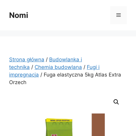
Przejdź
do
Nomi
Menu
treści
Strona główna
/
Budowlanka i
technika
/
Chemia budowlana
/
Fugi i
impregnacja
/ Fuga elastyczna 5kg Atlas Extra
Orzech