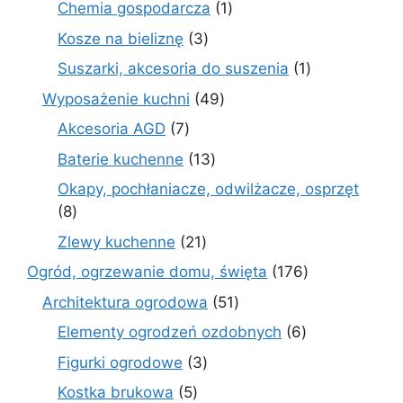
1
Chemia gospodarcza
1
produkt
3
Kosze na bieliznę
3
produkty
1
Suszarki, akcesoria do suszenia
1
produkt
49
Wyposażenie kuchni
49
produktów
7
Akcesoria AGD
7
produktów
13
Baterie kuchenne
13
produktów
Okapy, pochłaniacze, odwilżacze, osprzęt
8
8
produktów
21
Zlewy kuchenne
21
produktów
176
Ogród, ogrzewanie domu, święta
176
produktów
51
Architektura ogrodowa
51
produktów
6
Elementy ogrodzeń ozdobnych
6
produktów
3
Figurki ogrodowe
3
produkty
5
Kostka brukowa
5