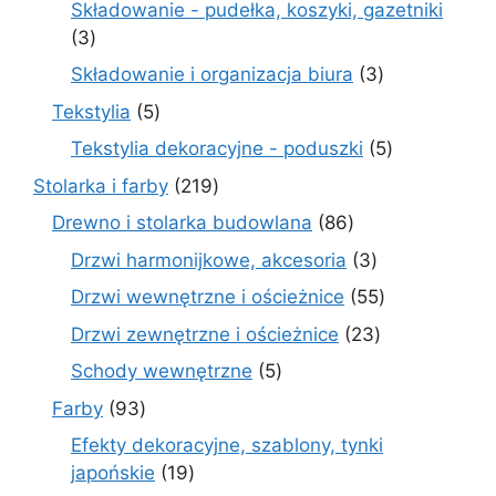
Składowanie - pudełka, koszyki, gazetniki
3
3
produkty
3
Składowanie i organizacja biura
3
produkty
5
Tekstylia
5
produktów
5
Tekstylia dekoracyjne - poduszki
5
produktów
219
Stolarka i farby
219
produktów
86
Drewno i stolarka budowlana
86
produktów
3
Drzwi harmonijkowe, akcesoria
3
produkty
55
Drzwi wewnętrzne i ościeżnice
55
produktów
23
Drzwi zewnętrzne i ościeżnice
23
produkty
5
Schody wewnętrzne
5
produktów
93
Farby
93
produkty
Efekty dekoracyjne, szablony, tynki
19
japońskie
19