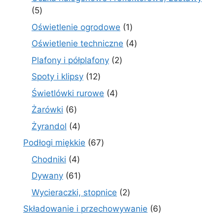
5
5
produktów
1
Oświetlenie ogrodowe
1
produkt
4
Oświetlenie techniczne
4
produkty
2
Plafony i półplafony
2
produkty
12
Spoty i klipsy
12
produktów
4
Świetlówki rurowe
4
produkty
6
Żarówki
6
produktów
4
Żyrandol
4
produkty
67
Podłogi miękkie
67
produktów
4
Chodniki
4
produkty
61
Dywany
61
produktów
2
Wycieraczki, stopnice
2
produkty
6
Składowanie i przechowywanie
6
produktów