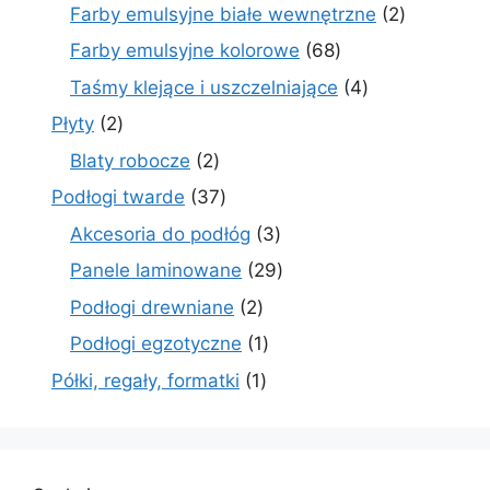
produktów
2
Farby emulsyjne białe wewnętrzne
2
produkty
68
Farby emulsyjne kolorowe
68
produktów
4
Taśmy klejące i uszczelniające
4
produkty
2
Płyty
2
produkty
2
Blaty robocze
2
produkty
37
Podłogi twarde
37
produktów
3
Akcesoria do podłóg
3
produkty
29
Panele laminowane
29
produktów
2
Podłogi drewniane
2
produkty
1
Podłogi egzotyczne
1
produkt
1
Półki, regały, formatki
1
produkt