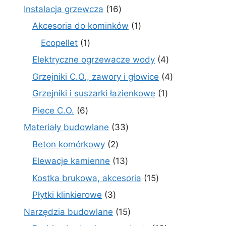
produkty
16
Instalacja grzewcza
16
produktów
1
Akcesoria do kominków
1
produkt
1
Ecopellet
1
produkt
4
Elektryczne ogrzewacze wody
4
produkty
4
Grzejniki C.O., zawory i głowice
4
produkty
1
Grzejniki i suszarki łazienkowe
1
produkt
6
Piece C.O.
6
produktów
33
Materiały budowlane
33
produkty
2
Beton komórkowy
2
produkty
13
Elewacje kamienne
13
produktów
15
Kostka brukowa, akcesoria
15
produktów
3
Płytki klinkierowe
3
produkty
15
Narzędzia budowlane
15
produktów