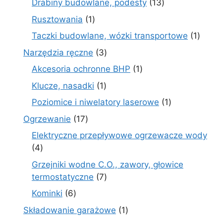
13
Drabiny budowlane, podesty
13
produktów
1
Rusztowania
1
produkt
1
Taczki budowlane, wózki transportowe
1
produ
3
Narzędzia ręczne
3
produkty
1
Akcesoria ochronne BHP
1
produkt
1
Klucze, nasadki
1
produkt
1
Poziomice i niwelatory laserowe
1
produkt
17
Ogrzewanie
17
produktów
Elektryczne przepływowe ogrzewacze wody
4
4
produkty
Grzejniki wodne C.O., zawory, głowice
7
termostatyczne
7
produktów
6
Kominki
6
produktów
1
Składowanie garażowe
1
produkt