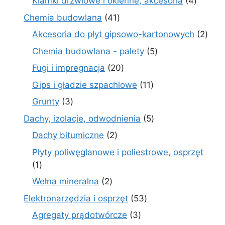
4
Klamki drzwiowe i okienne, akcesoria
4
produkt
41
Chemia budowlana
41
produktów
2
Akcesoria do płyt gipsowo-kartonowych
2
prod
5
Chemia budowlana - palety
5
produktów
20
Fugi i impregnacja
20
produktów
11
Gips i gładzie szpachlowe
11
produktów
3
Grunty
3
produkty
5
Dachy, izolacje, odwodnienia
5
produktów
2
Dachy bitumiczne
2
produkty
Płyty poliwęglanowe i poliestrowe, osprzęt
1
1
produkt
2
Wełna mineralna
2
produkty
53
Elektronarzędzia i osprzęt
53
produkty
3
Agregaty prądotwórcze
3