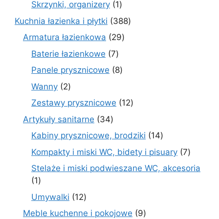
1
Skrzynki, organizery
1
produkt
388
Kuchnia łazienka i płytki
388
produktów
29
Armatura łazienkowa
29
produktów
7
Baterie łazienkowe
7
produktów
8
Panele prysznicowe
8
produktów
2
Wanny
2
produkty
12
Zestawy prysznicowe
12
produktów
34
Artykuły sanitarne
34
produkty
14
Kabiny prysznicowe, brodziki
14
produktów
7
Kompakty i miski WC, bidety i pisuary
7
produk
Stelaże i miski podwieszane WC, akcesoria
1
1
produkt
12
Umywalki
12
produktów
9
Meble kuchenne i pokojowe
9