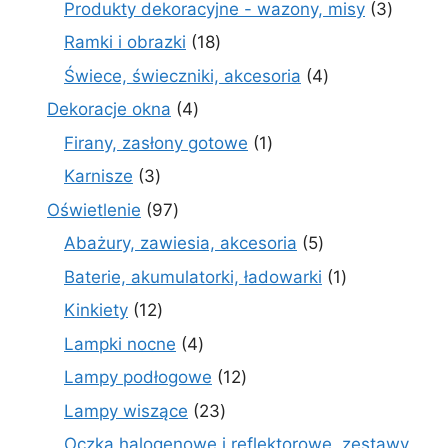
3
Produkty dekoracyjne - wazony, misy
3
produk
18
Ramki i obrazki
18
produktów
4
Świece, świeczniki, akcesoria
4
produkty
4
Dekoracje okna
4
produkty
1
Firany, zasłony gotowe
1
produkt
3
Karnisze
3
produkty
97
Oświetlenie
97
produktów
5
Abażury, zawiesia, akcesoria
5
produktów
1
Baterie, akumulatorki, ładowarki
1
produkt
12
Kinkiety
12
produktów
4
Lampki nocne
4
produkty
12
Lampy podłogowe
12
produktów
23
Lampy wiszące
23
produkty
Oczka halogenowe i reflektorowe, zestawy