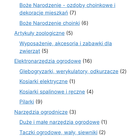
produkt
Boże Narodzenie - ozdoby choinkowe i
7
dekoracje mieszkań
7
produktów
6
Boże Narodzenie choinki
6
produktów
5
Artykuły zoologiczne
5
produktów
Wyposażenie, akcesoria i zabawki dla
5
zwierząt
5
produktów
16
Elektronarzędzia ogrodowe
16
produktów
2
Glebogryzarki, werykulatory, odkurzacze
2
prod
1
Kosiarki elektryczne
1
produkt
4
Kosiarki spalinowe i ręczne
4
produkty
9
Pilarki
9
produktów
3
Narzędzia ogrodnicze
3
produkty
1
Duże i małe narzędzia ogrodowe
1
produkt
2
Taczki ogrodowe, wały, siewniki
2