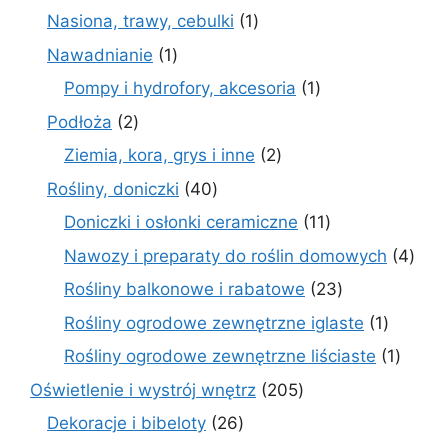
produkty
1
Nasiona, trawy, cebulki
1
produkt
1
Nawadnianie
1
produkt
1
Pompy i hydrofory, akcesoria
1
produkt
2
Podłoża
2
produkty
2
Ziemia, kora, grys i inne
2
produkty
40
Rośliny, doniczki
40
produktów
11
Doniczki i osłonki ceramiczne
11
produktów
4
Nawozy i preparaty do roślin domowych
4
prod
23
Rośliny balkonowe i rabatowe
23
produkty
1
Rośliny ogrodowe zewnętrzne iglaste
1
produkt
1
Rośliny ogrodowe zewnętrzne liściaste
1
produk
205
Oświetlenie i wystrój wnętrz
205
produktów
26
Dekoracje i bibeloty
26
produktów