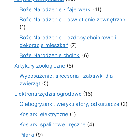
produktów
11
Boże Narodzenie - fajerwerki
11
produktów
Boże Narodzenie - oświetlenie zewnętrzne
1
1
produkt
Boże Narodzenie - ozdoby choinkowe i
7
dekoracje mieszkań
7
produktów
6
Boże Narodzenie choinki
6
produktów
5
Artykuły zoologiczne
5
produktów
Wyposażenie, akcesoria i zabawki dla
5
zwierząt
5
produktów
16
Elektronarzędzia ogrodowe
16
produktów
2
Glebogryzarki, werykulatory, odkurzacze
2
prod
1
Kosiarki elektryczne
1
produkt
4
Kosiarki spalinowe i ręczne
4
produkty
9
Pilarki
9