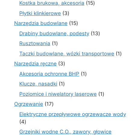
produktów
15
Kostka brukowa, akcesoria
15
produktów
3
Płytki klinkierowe
3
produkty
15
Narzędzia budowlane
15
produktów
13
Drabiny budowlane, podesty
13
produktów
1
Rusztowania
1
produkt
1
Taczki budowlane, wózki transportowe
1
produ
3
Narzędzia ręczne
3
produkty
1
Akcesoria ochronne BHP
1
produkt
1
Klucze, nasadki
1
produkt
1
Poziomice i niwelatory laserowe
1
produkt
17
Ogrzewanie
17
produktów
Elektryczne przepływowe ogrzewacze wody
4
4
produkty
Grzejniki wodne C.O., zawory, głowice