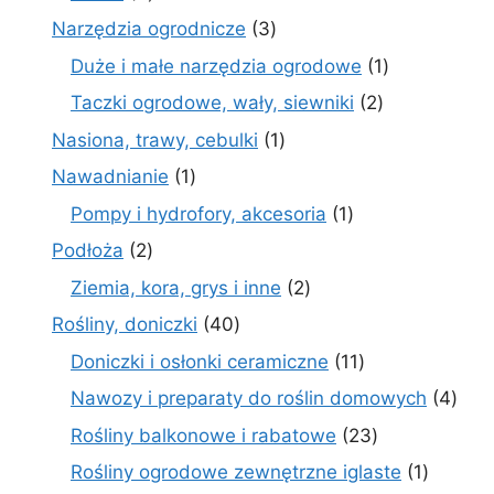
produktów
3
Narzędzia ogrodnicze
3
produkty
1
Duże i małe narzędzia ogrodowe
1
produkt
2
Taczki ogrodowe, wały, siewniki
2
produkty
1
Nasiona, trawy, cebulki
1
produkt
1
Nawadnianie
1
produkt
1
Pompy i hydrofory, akcesoria
1
produkt
2
Podłoża
2
produkty
2
Ziemia, kora, grys i inne
2
produkty
40
Rośliny, doniczki
40
produktów
11
Doniczki i osłonki ceramiczne
11
produktów
4
Nawozy i preparaty do roślin domowych
4
prod
23
Rośliny balkonowe i rabatowe
23
produkty
1
Rośliny ogrodowe zewnętrzne iglaste
1