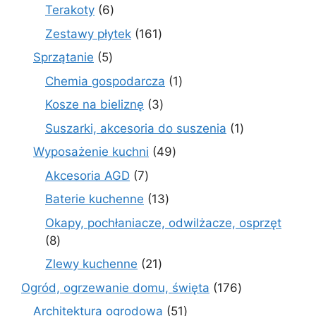
produktów
6
Terakoty
6
produktów
161
Zestawy płytek
161
produktów
5
Sprzątanie
5
produktów
1
Chemia gospodarcza
1
produkt
3
Kosze na bieliznę
3
produkty
1
Suszarki, akcesoria do suszenia
1
produkt
49
Wyposażenie kuchni
49
produktów
7
Akcesoria AGD
7
produktów
13
Baterie kuchenne
13
produktów
Okapy, pochłaniacze, odwilżacze, osprzęt
8
8
produktów
21
Zlewy kuchenne
21
produktów
176
Ogród, ogrzewanie domu, święta
176
produktów
51
Architektura ogrodowa
51