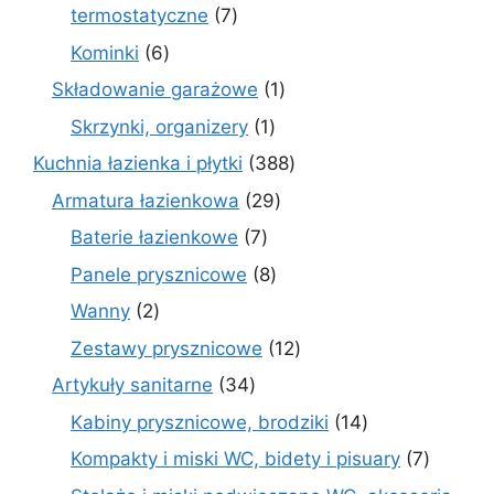
7
termostatyczne
7
produktów
6
Kominki
6
produktów
1
Składowanie garażowe
1
produkt
1
Skrzynki, organizery
1
produkt
388
Kuchnia łazienka i płytki
388
produktów
29
Armatura łazienkowa
29
produktów
7
Baterie łazienkowe
7
produktów
8
Panele prysznicowe
8
produktów
2
Wanny
2
produkty
12
Zestawy prysznicowe
12
produktów
34
Artykuły sanitarne
34
produkty
14
Kabiny prysznicowe, brodziki
14
produktów
7
Kompakty i miski WC, bidety i pisuary
7
produk