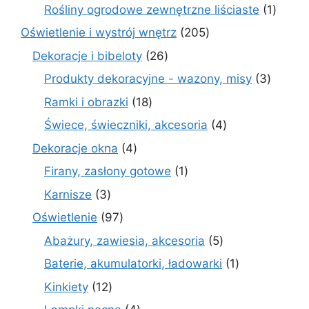
produkt
1
Rośliny ogrodowe zewnętrzne liściaste
1
produk
205
Oświetlenie i wystrój wnętrz
205
produktów
26
Dekoracje i bibeloty
26
produktów
3
Produkty dekoracyjne - wazony, misy
3
produk
18
Ramki i obrazki
18
produktów
4
Świece, świeczniki, akcesoria
4
produkty
4
Dekoracje okna
4
produkty
1
Firany, zasłony gotowe
1
produkt
3
Karnisze
3
produkty
97
Oświetlenie
97
produktów
5
Abażury, zawiesia, akcesoria
5
produktów
1
Baterie, akumulatorki, ładowarki
1
produkt
12
Kinkiety
12
produktów