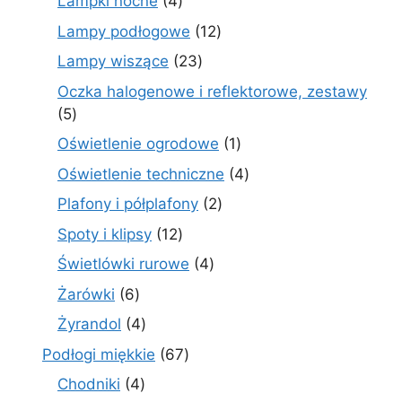
4
Lampki nocne
4
produkty
12
Lampy podłogowe
12
produktów
23
Lampy wiszące
23
produkty
Oczka halogenowe i reflektorowe, zestawy
5
5
produktów
1
Oświetlenie ogrodowe
1
produkt
4
Oświetlenie techniczne
4
produkty
2
Plafony i półplafony
2
produkty
12
Spoty i klipsy
12
produktów
4
Świetlówki rurowe
4
produkty
6
Żarówki
6
produktów
4
Żyrandol
4
produkty
67
Podłogi miękkie
67
produktów
4
Chodniki
4