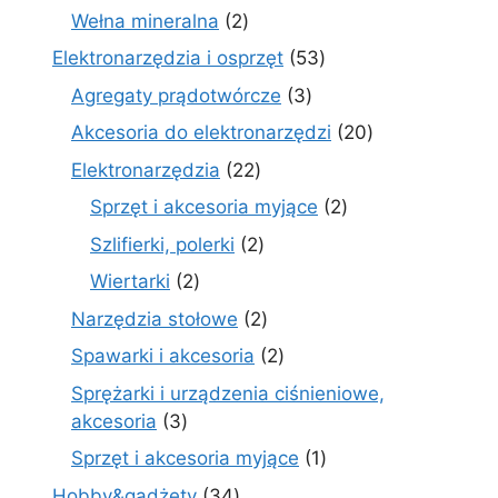
produkt
2
Wełna mineralna
2
produkty
53
Elektronarzędzia i osprzęt
53
produkty
3
Agregaty prądotwórcze
3
produkty
20
Akcesoria do elektronarzędzi
20
produktów
22
Elektronarzędzia
22
produkty
2
Sprzęt i akcesoria myjące
2
produkty
2
Szlifierki, polerki
2
produkty
2
Wiertarki
2
produkty
2
Narzędzia stołowe
2
produkty
2
Spawarki i akcesoria
2
produkty
Sprężarki i urządzenia ciśnieniowe,
3
akcesoria
3
produkty
1
Sprzęt i akcesoria myjące
1
produkt
34
Hobby&gadżety
34