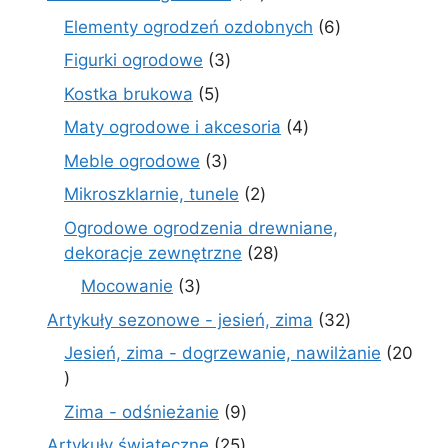
produktów
6
Elementy ogrodzeń ozdobnych
6
produktów
3
Figurki ogrodowe
3
produkty
5
Kostka brukowa
5
produktów
4
Maty ogrodowe i akcesoria
4
produkty
3
Meble ogrodowe
3
produkty
2
Mikroszklarnie, tunele
2
produkty
Ogrodowe ogrodzenia drewniane,
28
dekoracje zewnętrzne
28
produktów
3
Mocowanie
3
produkty
32
Artykuły sezonowe - jesień, zima
32
produkty
Jesień, zima - dogrzewanie, nawilżanie
20
20
produktów
9
Zima - odśnieżanie
9
produktów
25
Artykuły świąteczne
25