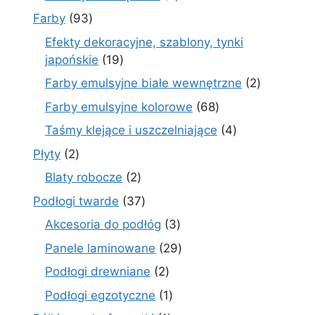
produktów
93
Farby
93
produkty
Efekty dekoracyjne, szablony, tynki
19
japońskie
19
produktów
2
Farby emulsyjne białe wewnętrzne
2
produkty
68
Farby emulsyjne kolorowe
68
produktów
4
Taśmy klejące i uszczelniające
4
produkty
2
Płyty
2
produkty
2
Blaty robocze
2
produkty
37
Podłogi twarde
37
produktów
3
Akcesoria do podłóg
3
produkty
29
Panele laminowane
29
produktów
2
Podłogi drewniane
2
produkty
1
Podłogi egzotyczne
1
produkt