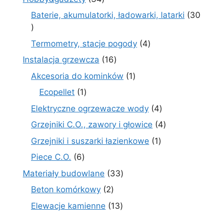
produkty
Baterie, akumulatorki, ładowarki, latarki
30
30
produktów
4
Termometry, stacje pogody
4
produkty
16
Instalacja grzewcza
16
produktów
1
Akcesoria do kominków
1
produkt
1
Ecopellet
1
produkt
4
Elektryczne ogrzewacze wody
4
produkty
4
Grzejniki C.O., zawory i głowice
4
produkty
1
Grzejniki i suszarki łazienkowe
1
produkt
6
Piece C.O.
6
produktów
33
Materiały budowlane
33
produkty
2
Beton komórkowy
2
produkty
13
Elewacje kamienne
13