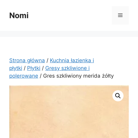
Przejdź
do
Nomi
Menu
treści
Strona główna
/
Kuchnia łazienka i
płytki
/
Płytki
/
Gresy szkliwione i
polerowane
/ Gres szkliwiony merida żółty