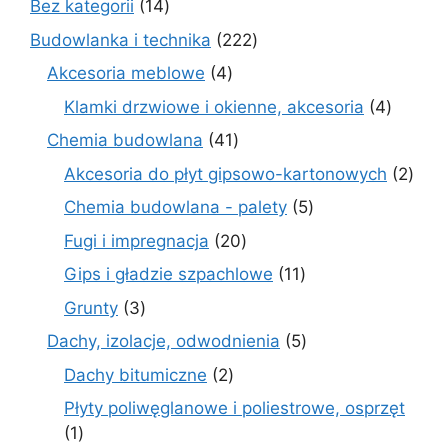
14
Bez kategorii
14
produktów
222
Budowlanka i technika
222
produkty
4
Akcesoria meblowe
4
produkty
4
Klamki drzwiowe i okienne, akcesoria
4
produkt
41
Chemia budowlana
41
produktów
2
Akcesoria do płyt gipsowo-kartonowych
2
prod
5
Chemia budowlana - palety
5
produktów
20
Fugi i impregnacja
20
produktów
11
Gips i gładzie szpachlowe
11
produktów
3
Grunty
3
produkty
5
Dachy, izolacje, odwodnienia
5
produktów
2
Dachy bitumiczne
2
produkty
Płyty poliwęglanowe i poliestrowe, osprzęt
1
1