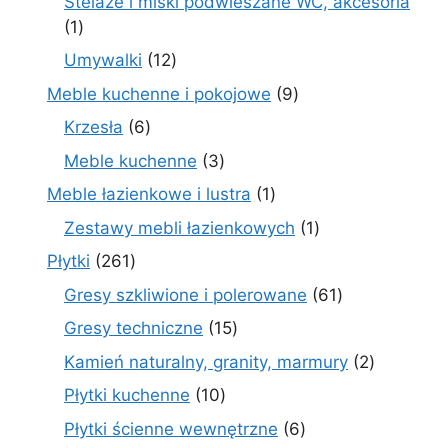
Stelaże i miski podwieszane WC, akcesoria
1
1
produkt
12
Umywalki
12
produktów
9
Meble kuchenne i pokojowe
9
produktów
6
Krzesła
6
produktów
3
Meble kuchenne
3
produkty
1
Meble łazienkowe i lustra
1
produkt
1
Zestawy mebli łazienkowych
1
produkt
261
Płytki
261
produktów
61
Gresy szkliwione i polerowane
61
produktów
15
Gresy techniczne
15
produktów
2
Kamień naturalny, granity, marmury
2
produkty
10
Płytki kuchenne
10
produktów
6
Płytki ścienne wewnętrzne
6