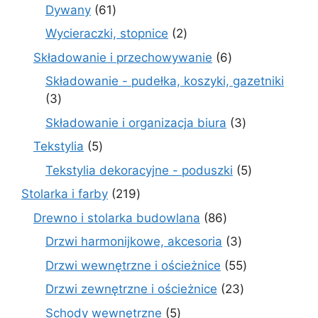
produkty
61
Dywany
61
produktów
2
Wycieraczki, stopnice
2
produkty
6
Składowanie i przechowywanie
6
produktów
Składowanie - pudełka, koszyki, gazetniki
3
3
produkty
3
Składowanie i organizacja biura
3
produkty
5
Tekstylia
5
produktów
5
Tekstylia dekoracyjne - poduszki
5
produktów
219
Stolarka i farby
219
produktów
86
Drewno i stolarka budowlana
86
produktów
3
Drzwi harmonijkowe, akcesoria
3
produkty
55
Drzwi wewnętrzne i ościeżnice
55
produktów
23
Drzwi zewnętrzne i ościeżnice
23
produkty
5
Schody wewnętrzne
5