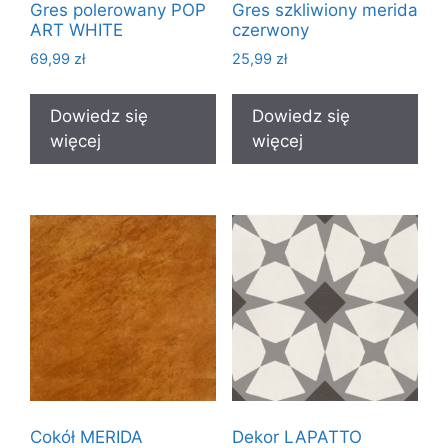
Gres polerowany POP
Gres szkliwiony merida
ART WHITE
czerwony
69,99
zł
25,99
zł
Dowiedz się
Dowiedz się
więcej
więcej
Cokół MERIDA
Dekor LAPATTO