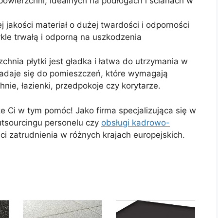
 powierzchni, idealnych na podłogach i ścianach w
j jakości materiał o dużej twardości i odporności
ykle trwałą i odporną na uszkodzenia
chnia płytki jest gładka i łatwa do utrzymania w
 nadaje się do pomieszczeń, które wymagają
hnie, łazienki, przedpokoje czy korytarze.
 Ci w tym pomóc! Jako firma specjalizująca się w
utsourcingu personelu czy
obsługi kadrowo-
ści zatrudnienia w różnych krajach europejskich.