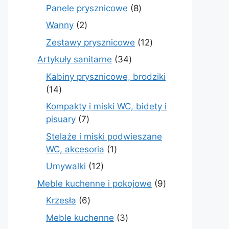
produktów
8
Panele prysznicowe
8
produktów
2
Wanny
2
produkty
12
Zestawy prysznicowe
12
produktów
34
Artykuły sanitarne
34
produkty
Kabiny prysznicowe, brodziki
14
14
produktów
Kompakty i miski WC, bidety i
7
pisuary
7
produktów
Stelaże i miski podwieszane
1
WC, akcesoria
1
produkt
12
Umywalki
12
produktów
9
Meble kuchenne i pokojowe
9
produktów
6
Krzesła
6
produktów
3
Meble kuchenne
3