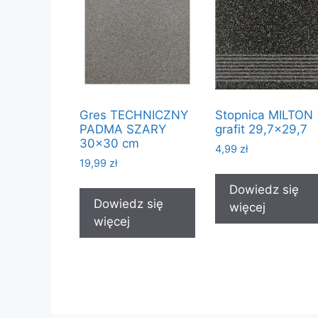
Gres TECHNICZNY
Stopnica MILTON
PADMA SZARY
grafit 29,7×29,7
30×30 cm
4,99
zł
19,99
zł
Dowiedz się
Dowiedz się
więcej
więcej