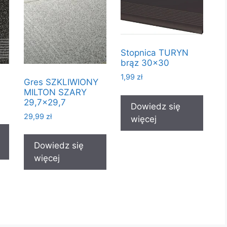
Stopnica TURYN
brąz 30×30
1,99
zł
Gres SZKLIWIONY
MILTON SZARY
29,7×29,7
Dowiedz się
29,99
zł
więcej
Dowiedz się
więcej