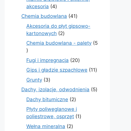
4
akcesoria
4
produkty
41
Chemia budowlana
41
produktów
Akcesoria do płyt gipsowo-
2
kartonowych
2
produkty
Chemia budowlana - palety
5
5
produktów
20
Fugi i impregnacja
20
produktów
11
Gips i gładzie szpachlowe
11
produktów
3
Grunty
3
produkty
5
Dachy, izolacje, odwodnienia
5
produktów
2
Dachy bitumiczne
2
produkty
Płyty poliwęglanowe i
1
poliestrowe, osprzęt
1
produkt
2
Wełna mineralna
2