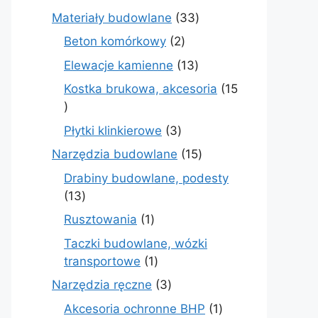
produktów
33
Materiały budowlane
33
produkty
2
Beton komórkowy
2
produkty
13
Elewacje kamienne
13
produktów
Kostka brukowa, akcesoria
15
15
produktów
3
Płytki klinkierowe
3
produkty
15
Narzędzia budowlane
15
produktów
Drabiny budowlane, podesty
13
13
produktów
1
Rusztowania
1
produkt
Taczki budowlane, wózki
1
transportowe
1
produkt
3
Narzędzia ręczne
3
produkty
1
Akcesoria ochronne BHP
1