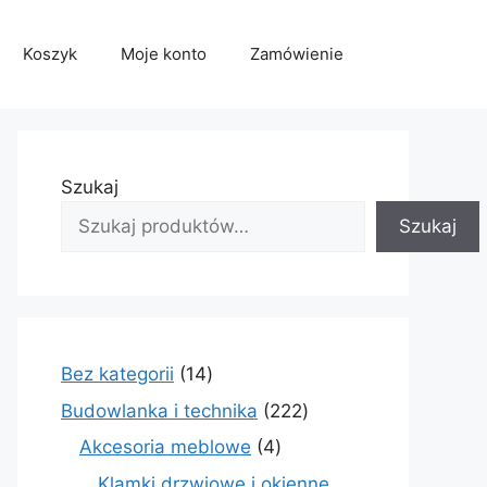
Koszyk
Moje konto
Zamówienie
Szukaj
Szukaj
14
Bez kategorii
14
produktów
222
Budowlanka i technika
222
produkty
4
Akcesoria meblowe
4
produkty
Klamki drzwiowe i okienne,