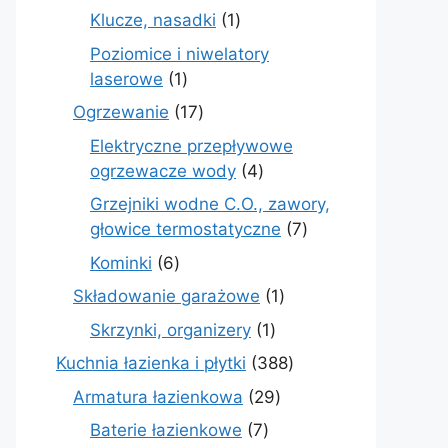
produkt
1
Klucze, nasadki
1
produkt
Poziomice i niwelatory
1
laserowe
1
produkt
17
Ogrzewanie
17
produktów
Elektryczne przepływowe
4
ogrzewacze wody
4
produkty
Grzejniki wodne C.O., zawory,
7
głowice termostatyczne
7
produktów
6
Kominki
6
produktów
1
Składowanie garażowe
1
produkt
1
Skrzynki, organizery
1
produkt
388
Kuchnia łazienka i płytki
388
produktów
29
Armatura łazienkowa
29
produktów
7
Baterie łazienkowe
7