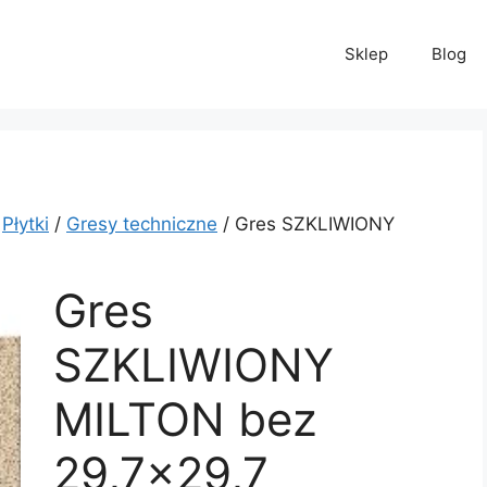
Sklep
Blog
/
Płytki
/
Gresy techniczne
/ Gres SZKLIWIONY
Gres
SZKLIWIONY
MILTON bez
29,7×29,7