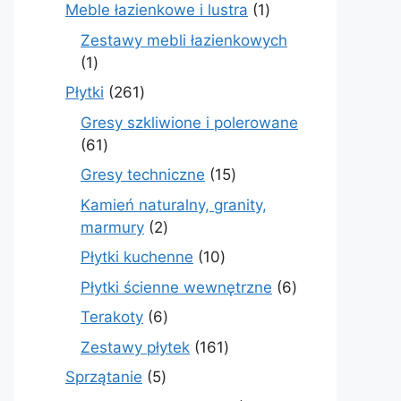
produkty
1
Meble łazienkowe i lustra
1
produkt
Zestawy mebli łazienkowych
1
1
produkt
261
Płytki
261
produktów
Gresy szkliwione i polerowane
61
61
produktów
15
Gresy techniczne
15
produktów
Kamień naturalny, granity,
2
marmury
2
produkty
10
Płytki kuchenne
10
produktów
6
Płytki ścienne wewnętrzne
6
produktów
6
Terakoty
6
produktów
161
Zestawy płytek
161
produktów
5
Sprzątanie
5
produktów