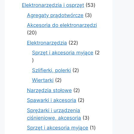
produkty
53
Elektronarzędzia i osprzęt
53
produkty
3
Agregaty prądotwórcze
3
produkty
Akcesoria do elektronarzędzi
20
20
produktów
22
Elektronarzędzia
22
produkty
Sprzęt i akcesoria myjące
2
2
produkty
2
Szlifierki, polerki
2
produkty
2
Wiertarki
2
produkty
2
Narzędzia stołowe
2
produkty
2
Spawarki i akcesoria
2
produkty
Sprężarki i urządzenia
3
ciśnieniowe, akcesoria
3
produkty
1
Sprzęt i akcesoria myjące
1