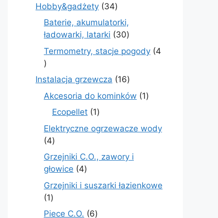
produkt
34
Hobby&gadżety
34
produkty
Baterie, akumulatorki,
30
ładowarki, latarki
30
produktów
Termometry, stacje pogody
4
4
produkty
16
Instalacja grzewcza
16
produktów
1
Akcesoria do kominków
1
produkt
1
Ecopellet
1
produkt
Elektryczne ogrzewacze wody
4
4
produkty
Grzejniki C.O., zawory i
4
głowice
4
produkty
Grzejniki i suszarki łazienkowe
1
1
produkt
6
Piece C.O.
6