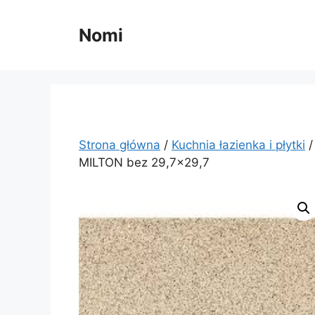
Przejdź
do
Nomi
treści
Strona główna
/
Kuchnia łazienka i płytki
MILTON bez 29,7×29,7