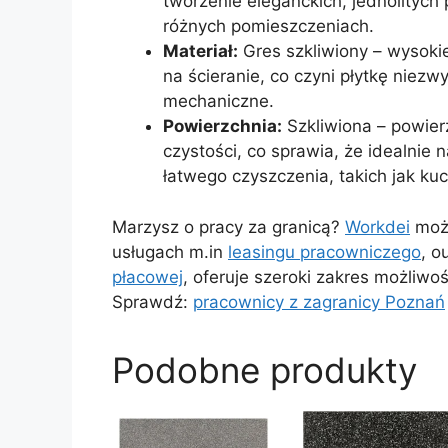
tworzenie eleganckich, jednolitych
różnych pomieszczeniach.
Materiał:
Gres szkliwiony – wysokie
na ścieranie, co czyni płytkę niezw
mechaniczne.
Powierzchnia:
Szkliwiona – powierz
czystości, co sprawia, że idealnie
łatwego czyszczenia, takich jak kuc
Marzysz o pracy za granicą?
Workdei
może
usługach m.in
leasingu pracowniczego
, o
płacowej
, oferuje szeroki zakres możliwo
Sprawdź:
pracownicy z zagranicy Poznań
Podobne produkty