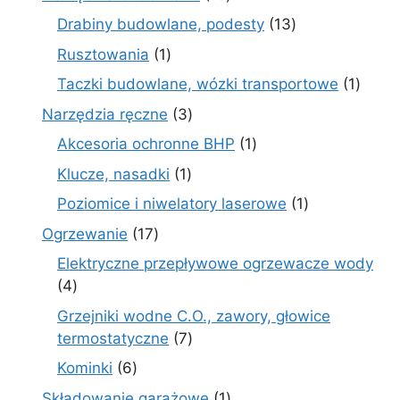
produktów
13
Drabiny budowlane, podesty
13
produktów
1
Rusztowania
1
produkt
1
Taczki budowlane, wózki transportowe
1
produ
3
Narzędzia ręczne
3
produkty
1
Akcesoria ochronne BHP
1
produkt
1
Klucze, nasadki
1
produkt
1
Poziomice i niwelatory laserowe
1
produkt
17
Ogrzewanie
17
produktów
Elektryczne przepływowe ogrzewacze wody
4
4
produkty
Grzejniki wodne C.O., zawory, głowice
7
termostatyczne
7
produktów
6
Kominki
6
produktów
1
Składowanie garażowe
1