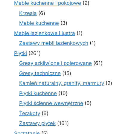
produktów
9
Meble kuchenne i pokojowe
9
produktów
6
Krzesła
6
produktów
3
Meble kuchenne
3
produkty
1
Meble łazienkowe i lustra
1
produkt
1
Zestawy mebli łazienkowych
1
produkt
261
Płytki
261
produktów
61
Gresy szkliwione i polerowane
61
produktów
15
Gresy techniczne
15
produktów
2
Kamień naturalny, granity, marmury
2
produkty
10
Płytki kuchenne
10
produktów
6
Płytki ścienne wewnętrzne
6
produktów
6
Terakoty
6
produktów
161
Zestawy płytek
161
produktów
5
Sprzątanie
5