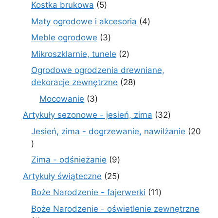
produkty
5
Kostka brukowa
5
produktów
4
Maty ogrodowe i akcesoria
4
produkty
3
Meble ogrodowe
3
produkty
2
Mikroszklarnie, tunele
2
produkty
Ogrodowe ogrodzenia drewniane,
28
dekoracje zewnętrzne
28
produktów
3
Mocowanie
3
produkty
32
Artykuły sezonowe - jesień, zima
32
produkty
Jesień, zima - dogrzewanie, nawilżanie
20
20
produktów
9
Zima - odśnieżanie
9
produktów
25
Artykuły świąteczne
25
produktów
11
Boże Narodzenie - fajerwerki
11
produktów
Boże Narodzenie - oświetlenie zewnętrzne