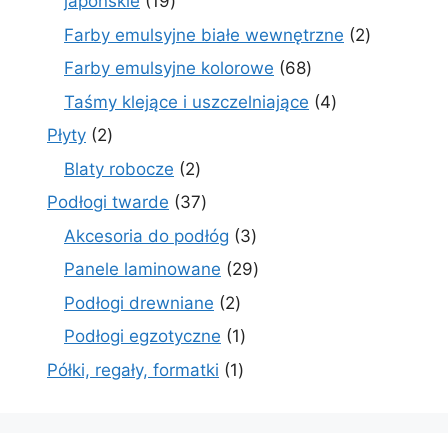
19
japońskie
19
produktów
2
Farby emulsyjne białe wewnętrzne
2
produkty
68
Farby emulsyjne kolorowe
68
produktów
4
Taśmy klejące i uszczelniające
4
produkty
2
Płyty
2
produkty
2
Blaty robocze
2
produkty
37
Podłogi twarde
37
produktów
3
Akcesoria do podłóg
3
produkty
29
Panele laminowane
29
produktów
2
Podłogi drewniane
2
produkty
1
Podłogi egzotyczne
1
produkt
1
Półki, regały, formatki
1
produkt