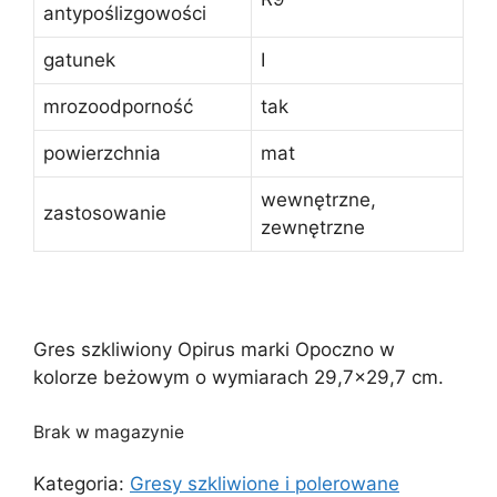
antypoślizgowości
gatunek
I
mrozoodporność
tak
powierzchnia
mat
wewnętrzne,
zastosowanie
zewnętrzne
Gres szkliwiony Opirus marki Opoczno w
kolorze beżowym o wymiarach 29,7×29,7 cm.
Brak w magazynie
Kategoria:
Gresy szkliwione i polerowane