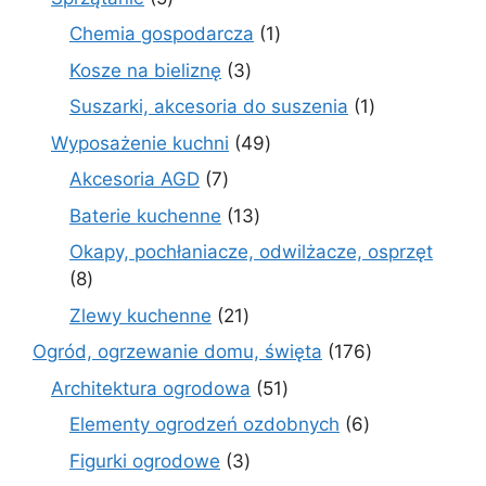
produktów
1
Chemia gospodarcza
1
produkt
3
Kosze na bieliznę
3
produkty
1
Suszarki, akcesoria do suszenia
1
produkt
49
Wyposażenie kuchni
49
produktów
7
Akcesoria AGD
7
produktów
13
Baterie kuchenne
13
produktów
Okapy, pochłaniacze, odwilżacze, osprzęt
8
8
produktów
21
Zlewy kuchenne
21
produktów
176
Ogród, ogrzewanie domu, święta
176
produktów
51
Architektura ogrodowa
51
produktów
6
Elementy ogrodzeń ozdobnych
6
produktów
3
Figurki ogrodowe
3