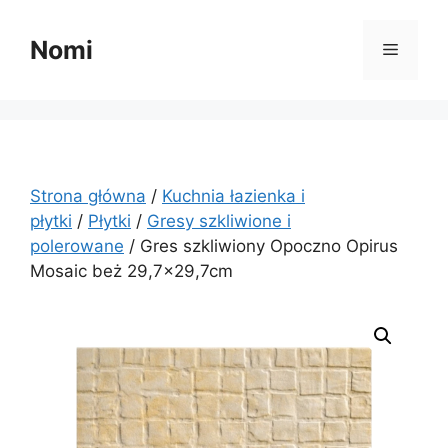
Przejdź
do
Nomi
Menu
treści
Strona główna
/
Kuchnia łazienka i
płytki
/
Płytki
/
Gresy szkliwione i
polerowane
/ Gres szkliwiony Opoczno Opirus
Mosaic beż 29,7×29,7cm