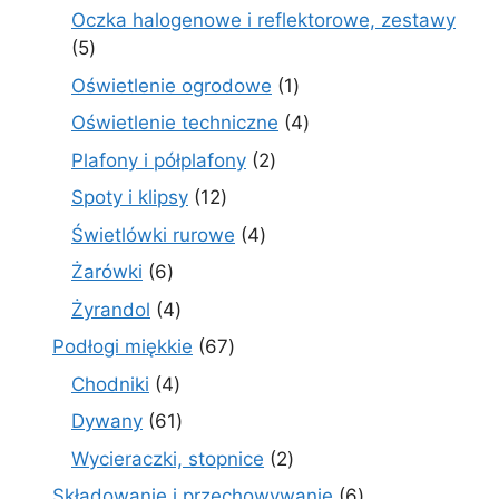
produkty
Oczka halogenowe i reflektorowe, zestawy
5
5
produktów
1
Oświetlenie ogrodowe
1
produkt
4
Oświetlenie techniczne
4
produkty
2
Plafony i półplafony
2
produkty
12
Spoty i klipsy
12
produktów
4
Świetlówki rurowe
4
produkty
6
Żarówki
6
produktów
4
Żyrandol
4
produkty
67
Podłogi miękkie
67
produktów
4
Chodniki
4
produkty
61
Dywany
61
produktów
2
Wycieraczki, stopnice
2
produkty
6
Składowanie i przechowywanie
6