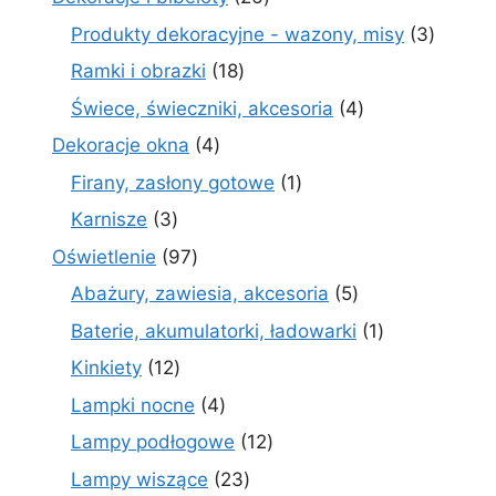
produktów
3
Produkty dekoracyjne - wazony, misy
3
produk
18
Ramki i obrazki
18
produktów
4
Świece, świeczniki, akcesoria
4
produkty
4
Dekoracje okna
4
produkty
1
Firany, zasłony gotowe
1
produkt
3
Karnisze
3
produkty
97
Oświetlenie
97
produktów
5
Abażury, zawiesia, akcesoria
5
produktów
1
Baterie, akumulatorki, ładowarki
1
produkt
12
Kinkiety
12
produktów
4
Lampki nocne
4
produkty
12
Lampy podłogowe
12
produktów
23
Lampy wiszące
23