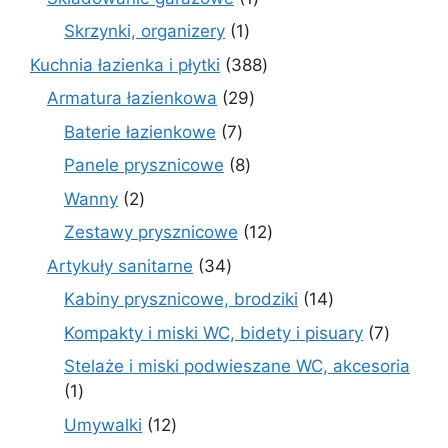
produkt
1
Skrzynki, organizery
1
produkt
388
Kuchnia łazienka i płytki
388
produktów
29
Armatura łazienkowa
29
produktów
7
Baterie łazienkowe
7
produktów
8
Panele prysznicowe
8
produktów
2
Wanny
2
produkty
12
Zestawy prysznicowe
12
produktów
34
Artykuły sanitarne
34
produkty
14
Kabiny prysznicowe, brodziki
14
produktów
7
Kompakty i miski WC, bidety i pisuary
7
produk
Stelaże i miski podwieszane WC, akcesoria
1
1
produkt
12
Umywalki
12