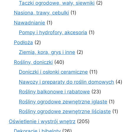
produkt
2
Taczki ogrodowe, wały, siewniki
2
produkty
1
Nasiona, trawy, cebulki
1
produkt
1
Nawadnianie
1
produkt
1
Pompy i hydrofory, akcesoria
1
produkt
2
Podłoża
2
produkty
2
Ziemia, kora, grys i inne
2
produkty
40
Rośliny, doniczki
40
produktów
11
Doniczki i osłonki ceramiczne
11
produktów
4
Nawozy i preparaty do roślin domowych
4
prod
23
Rośliny balkonowe i rabatowe
23
produkty
1
Rośliny ogrodowe zewnętrzne iglaste
1
produkt
1
Rośliny ogrodowe zewnętrzne liściaste
1
produk
205
Oświetlenie i wystrój wnętrz
205
produktów
26
Dekoracje i bibeloty
26