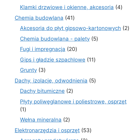
produkty
4
Klamki drzwiowe i okienne, akcesoria
4
produkt
41
Chemia budowlana
41
produktów
2
Akcesoria do płyt gipsowo-kartonowych
2
prod
5
Chemia budowlana - palety
5
produktów
20
Fugi i impregnacja
20
produktów
11
Gips i gładzie szpachlowe
11
produktów
3
Grunty
3
produkty
5
Dachy, izolacje, odwodnienia
5
produktów
2
Dachy bitumiczne
2
produkty
Płyty poliwęglanowe i poliestrowe, osprzęt
1
1
produkt
2
Wełna mineralna
2
produkty
53
Elektronarzędzia i osprzęt
53
produkty