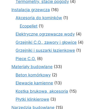
4
Termometry, stacje pogody
4
produkty
16
Instalacja grzewcza
16
produktów
1
Akcesoria do kominków
1
produkt
1
Ecopellet
1
produkt
4
Elektryczne ogrzewacze wody
4
produkty
4
Grzejniki C.O., zawory i głowice
4
produkty
1
Grzejniki i suszarki łazienkowe
1
produkt
6
Piece C.O.
6
produktów
33
Materiały budowlane
33
produkty
2
Beton komórkowy
2
produkty
13
Elewacje kamienne
13
produktów
15
Kostka brukowa, akcesoria
15
produktów
3
Płytki klinkierowe
3
produkty
15
Narzędzia budowlane
15