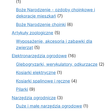
1
1
produkt
Boże Narodzenie - ozdoby choinkowe i
7
dekoracje mieszkań
7
produktów
6
Boże Narodzenie choinki
6
produktów
5
Artykuły zoologiczne
5
produktów
Wyposażenie, akcesoria i zabawki dla
5
zwierząt
5
produktów
16
Elektronarzędzia ogrodowe
16
produktów
2
Glebogryzarki, werykulatory, odkurzacze
2
prod
1
Kosiarki elektryczne
1
produkt
4
Kosiarki spalinowe i ręczne
4
produkty
9
Pilarki
9
produktów
3
Narzędzia ogrodnicze
3
produkty
1
Duże i małe narzędzia ogrodowe
1