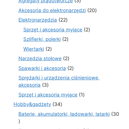
3
Agregaty prądotwórcze
3
produkty
20
Akcesoria do elektronarzędzi
20
produktów
22
Elektronarzędzia
22
produkty
2
Sprzęt i akcesoria myjące
2
produkty
2
Szlifierki, polerki
2
produkty
2
Wiertarki
2
produkty
2
Narzędzia stołowe
2
produkty
2
Spawarki i akcesoria
2
produkty
Sprężarki i urządzenia ciśnieniowe,
3
akcesoria
3
produkty
1
Sprzęt i akcesoria myjące
1
produkt
34
Hobby&gadżety
34
produkty
Baterie, akumulatorki, ładowarki, latarki
30
30
produktów