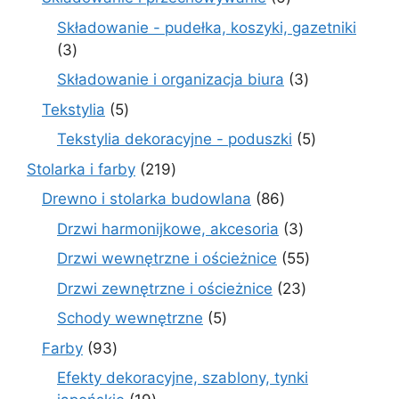
produktów
Składowanie - pudełka, koszyki, gazetniki
3
3
produkty
3
Składowanie i organizacja biura
3
produkty
5
Tekstylia
5
produktów
5
Tekstylia dekoracyjne - poduszki
5
produktów
219
Stolarka i farby
219
produktów
86
Drewno i stolarka budowlana
86
produktów
3
Drzwi harmonijkowe, akcesoria
3
produkty
55
Drzwi wewnętrzne i ościeżnice
55
produktów
23
Drzwi zewnętrzne i ościeżnice
23
produkty
5
Schody wewnętrzne
5
produktów
93
Farby
93
produkty
Efekty dekoracyjne, szablony, tynki