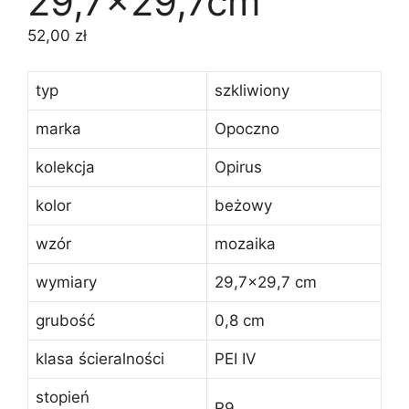
29,7×29,7cm
52,00
zł
typ
szkliwiony
marka
Opoczno
kolekcja
Opirus
kolor
beżowy
wzór
mozaika
wymiary
29,7×29,7 cm
grubość
0,8 cm
klasa ścieralności
PEI IV
stopień
R9