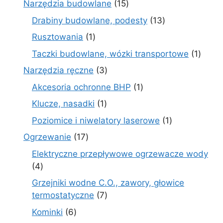
15
Narzędzia budowlane
15
produktów
13
Drabiny budowlane, podesty
13
produktów
1
Rusztowania
1
produkt
1
Taczki budowlane, wózki transportowe
1
produ
3
Narzędzia ręczne
3
produkty
1
Akcesoria ochronne BHP
1
produkt
1
Klucze, nasadki
1
produkt
1
Poziomice i niwelatory laserowe
1
produkt
17
Ogrzewanie
17
produktów
Elektryczne przepływowe ogrzewacze wody
4
4
produkty
Grzejniki wodne C.O., zawory, głowice
7
termostatyczne
7
produktów
6
Kominki
6