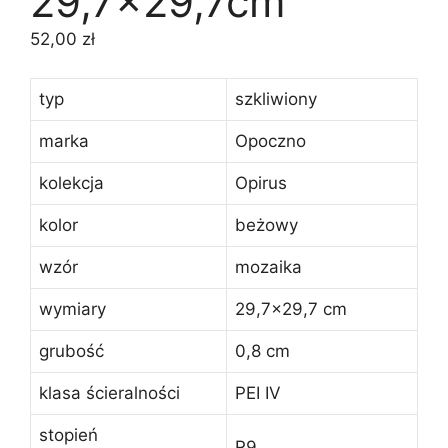
29,7×29,7cm
52,00
zł
typ
szkliwiony
marka
Opoczno
kolekcja
Opirus
kolor
beżowy
wzór
mozaika
wymiary
29,7×29,7 cm
grubość
0,8 cm
klasa ścieralności
PEI IV
stopień
R9