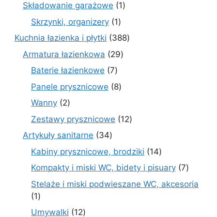
produktów
1
Składowanie garażowe
1
produkt
1
Skrzynki, organizery
1
produkt
388
Kuchnia łazienka i płytki
388
produktów
29
Armatura łazienkowa
29
produktów
7
Baterie łazienkowe
7
produktów
8
Panele prysznicowe
8
produktów
2
Wanny
2
produkty
12
Zestawy prysznicowe
12
produktów
34
Artykuły sanitarne
34
produkty
14
Kabiny prysznicowe, brodziki
14
produktów
7
Kompakty i miski WC, bidety i pisuary
7
produk
Stelaże i miski podwieszane WC, akcesoria
1
1
produkt
12
Umywalki
12