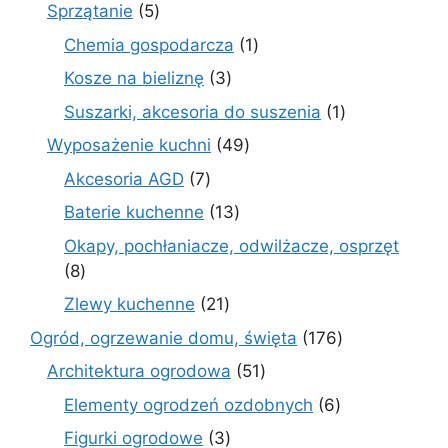
produktów
5
Sprzątanie
5
produktów
1
Chemia gospodarcza
1
produkt
3
Kosze na bieliznę
3
produkty
1
Suszarki, akcesoria do suszenia
1
produkt
49
Wyposażenie kuchni
49
produktów
7
Akcesoria AGD
7
produktów
13
Baterie kuchenne
13
produktów
Okapy, pochłaniacze, odwilżacze, osprzęt
8
8
produktów
21
Zlewy kuchenne
21
produktów
176
Ogród, ogrzewanie domu, święta
176
produktów
51
Architektura ogrodowa
51
produktów
6
Elementy ogrodzeń ozdobnych
6
produktów
3
Figurki ogrodowe
3