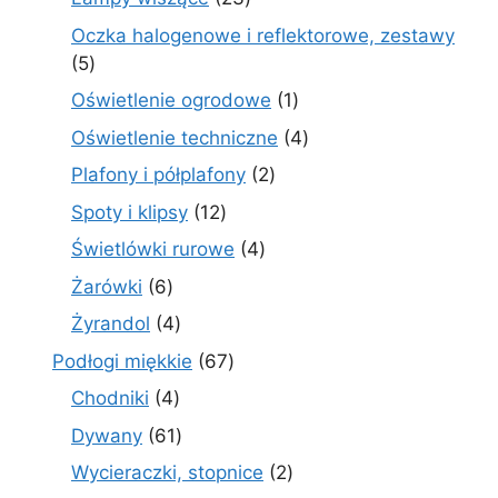
produkty
Oczka halogenowe i reflektorowe, zestawy
5
5
produktów
1
Oświetlenie ogrodowe
1
produkt
4
Oświetlenie techniczne
4
produkty
2
Plafony i półplafony
2
produkty
12
Spoty i klipsy
12
produktów
4
Świetlówki rurowe
4
produkty
6
Żarówki
6
produktów
4
Żyrandol
4
produkty
67
Podłogi miękkie
67
produktów
4
Chodniki
4
produkty
61
Dywany
61
produktów
2
Wycieraczki, stopnice
2