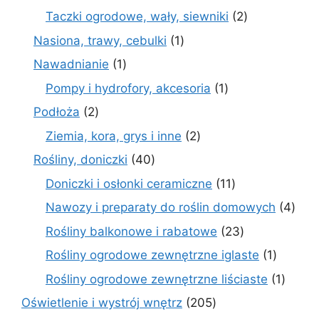
produkt
2
Taczki ogrodowe, wały, siewniki
2
produkty
1
Nasiona, trawy, cebulki
1
produkt
1
Nawadnianie
1
produkt
1
Pompy i hydrofory, akcesoria
1
produkt
2
Podłoża
2
produkty
2
Ziemia, kora, grys i inne
2
produkty
40
Rośliny, doniczki
40
produktów
11
Doniczki i osłonki ceramiczne
11
produktów
4
Nawozy i preparaty do roślin domowych
4
prod
23
Rośliny balkonowe i rabatowe
23
produkty
1
Rośliny ogrodowe zewnętrzne iglaste
1
produkt
1
Rośliny ogrodowe zewnętrzne liściaste
1
produk
205
Oświetlenie i wystrój wnętrz
205