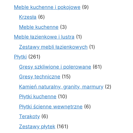
produktów
9
Meble kuchenne i pokojowe
9
produktów
6
Krzesła
6
produktów
3
Meble kuchenne
3
produkty
1
Meble łazienkowe i lustra
1
produkt
1
Zestawy mebli łazienkowych
1
produkt
261
Płytki
261
produktów
61
Gresy szkliwione i polerowane
61
produktów
15
Gresy techniczne
15
produktów
2
Kamień naturalny, granity, marmury
2
produkty
10
Płytki kuchenne
10
produktów
6
Płytki ścienne wewnętrzne
6
produktów
6
Terakoty
6
produktów
161
Zestawy płytek
161