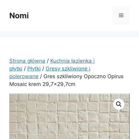
Przejdź
do
Nomi
Menu
treści
Strona główna
/
Kuchnia łazienka i
płytki
/
Płytki
/
Gresy szkliwione i
polerowane
/ Gres szkliwiony Opoczno Opirus
Mosaic krem 29,7×29,7cm