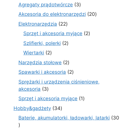
produkty
3
Agregaty prądotwórcze
3
produkty
20
Akcesoria do elektronarzędzi
20
produktów
22
Elektronarzędzia
22
produkty
2
Sprzęt i akcesoria myjące
2
produkty
2
Szlifierki, polerki
2
produkty
2
Wiertarki
2
produkty
2
Narzędzia stołowe
2
produkty
2
Spawarki i akcesoria
2
produkty
Sprężarki i urządzenia ciśnieniowe,
3
akcesoria
3
produkty
1
Sprzęt i akcesoria myjące
1
produkt
34
Hobby&gadżety
34
produkty
Baterie, akumulatorki, ładowarki, latarki
30
30