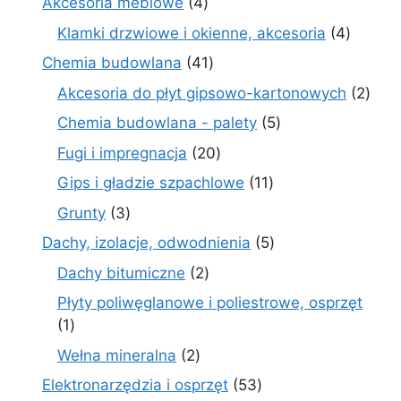
4
Akcesoria meblowe
4
produkty
4
Klamki drzwiowe i okienne, akcesoria
4
produkt
41
Chemia budowlana
41
produktów
2
Akcesoria do płyt gipsowo-kartonowych
2
prod
5
Chemia budowlana - palety
5
produktów
20
Fugi i impregnacja
20
produktów
11
Gips i gładzie szpachlowe
11
produktów
3
Grunty
3
produkty
5
Dachy, izolacje, odwodnienia
5
produktów
2
Dachy bitumiczne
2
produkty
Płyty poliwęglanowe i poliestrowe, osprzęt
1
1
produkt
2
Wełna mineralna
2
produkty
53
Elektronarzędzia i osprzęt
53