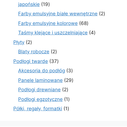
19
japońskie
19
produktów
2
Farby emulsyjne białe wewnętrzne
2
produkty
68
Farby emulsyjne kolorowe
68
produktów
4
Taśmy klejące i uszczelniające
4
produkty
2
Płyty
2
produkty
2
Blaty robocze
2
produkty
37
Podłogi twarde
37
produktów
3
Akcesoria do podłóg
3
produkty
29
Panele laminowane
29
produktów
2
Podłogi drewniane
2
produkty
1
Podłogi egzotyczne
1
produkt
1
Półki, regały, formatki
1
produkt