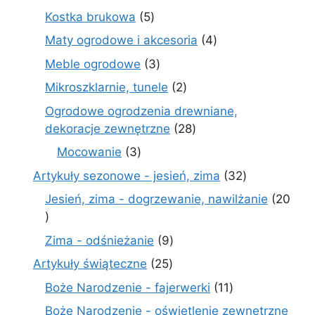
produkty
5
Kostka brukowa
5
produktów
4
Maty ogrodowe i akcesoria
4
produkty
3
Meble ogrodowe
3
produkty
2
Mikroszklarnie, tunele
2
produkty
Ogrodowe ogrodzenia drewniane,
28
dekoracje zewnętrzne
28
produktów
3
Mocowanie
3
produkty
32
Artykuły sezonowe - jesień, zima
32
produkty
Jesień, zima - dogrzewanie, nawilżanie
20
20
produktów
9
Zima - odśnieżanie
9
produktów
25
Artykuły świąteczne
25
produktów
11
Boże Narodzenie - fajerwerki
11
produktów
Boże Narodzenie - oświetlenie zewnętrzne