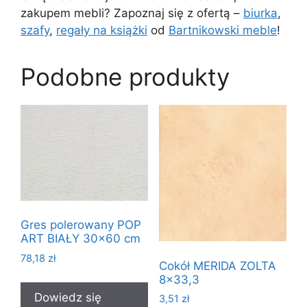
zakupem mebli? Zapoznaj się z ofertą –
biurka
,
szafy
,
regały na książki
od
Bartnikowski meble
!
Podobne produkty
Gres polerowany POP
ART BIAŁY 30×60 cm
78,18
zł
Cokół MERIDA ZOLTA
8×33,3
Dowiedz się
3,51
zł