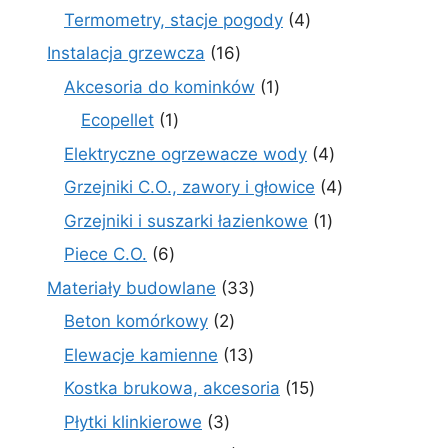
produktów
4
Termometry, stacje pogody
4
produkty
16
Instalacja grzewcza
16
produktów
1
Akcesoria do kominków
1
produkt
1
Ecopellet
1
produkt
4
Elektryczne ogrzewacze wody
4
produkty
4
Grzejniki C.O., zawory i głowice
4
produkty
1
Grzejniki i suszarki łazienkowe
1
produkt
6
Piece C.O.
6
produktów
33
Materiały budowlane
33
produkty
2
Beton komórkowy
2
produkty
13
Elewacje kamienne
13
produktów
15
Kostka brukowa, akcesoria
15
produktów
3
Płytki klinkierowe
3
produkty