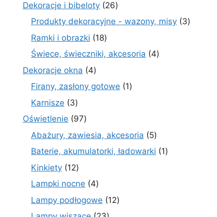
produktów
26
Dekoracje i bibeloty
26
produktów
3
Produkty dekoracyjne - wazony, misy
3
produk
18
Ramki i obrazki
18
produktów
4
Świece, świeczniki, akcesoria
4
produkty
4
Dekoracje okna
4
produkty
1
Firany, zasłony gotowe
1
produkt
3
Karnisze
3
produkty
97
Oświetlenie
97
produktów
5
Abażury, zawiesia, akcesoria
5
produktów
1
Baterie, akumulatorki, ładowarki
1
produkt
12
Kinkiety
12
produktów
4
Lampki nocne
4
produkty
12
Lampy podłogowe
12
produktów
23
Lampy wiszące
23