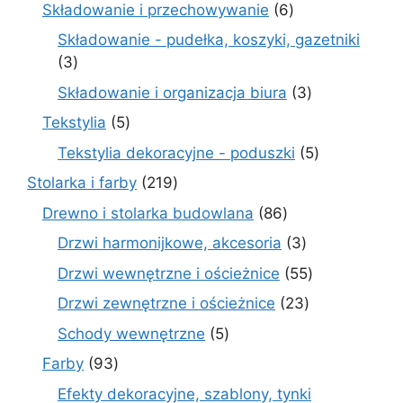
produkty
6
Składowanie i przechowywanie
6
produktów
Składowanie - pudełka, koszyki, gazetniki
3
3
produkty
3
Składowanie i organizacja biura
3
produkty
5
Tekstylia
5
produktów
5
Tekstylia dekoracyjne - poduszki
5
produktów
219
Stolarka i farby
219
produktów
86
Drewno i stolarka budowlana
86
produktów
3
Drzwi harmonijkowe, akcesoria
3
produkty
55
Drzwi wewnętrzne i ościeżnice
55
produktów
23
Drzwi zewnętrzne i ościeżnice
23
produkty
5
Schody wewnętrzne
5
produktów
93
Farby
93
produkty
Efekty dekoracyjne, szablony, tynki