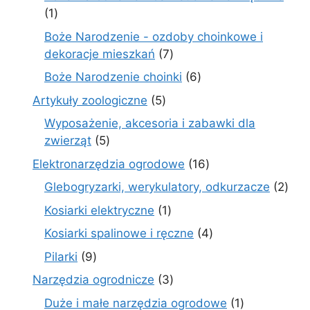
1
1
produkt
Boże Narodzenie - ozdoby choinkowe i
7
dekoracje mieszkań
7
produktów
6
Boże Narodzenie choinki
6
produktów
5
Artykuły zoologiczne
5
produktów
Wyposażenie, akcesoria i zabawki dla
5
zwierząt
5
produktów
16
Elektronarzędzia ogrodowe
16
produktów
2
Glebogryzarki, werykulatory, odkurzacze
2
prod
1
Kosiarki elektryczne
1
produkt
4
Kosiarki spalinowe i ręczne
4
produkty
9
Pilarki
9
produktów
3
Narzędzia ogrodnicze
3
produkty
1
Duże i małe narzędzia ogrodowe
1