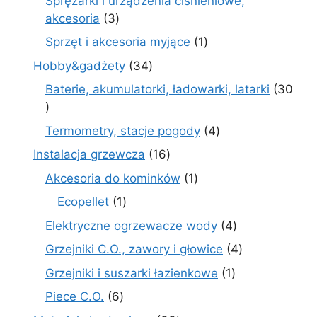
Sprężarki i urządzenia ciśnieniowe,
3
akcesoria
3
produkty
1
Sprzęt i akcesoria myjące
1
produkt
34
Hobby&gadżety
34
produkty
Baterie, akumulatorki, ładowarki, latarki
30
30
produktów
4
Termometry, stacje pogody
4
produkty
16
Instalacja grzewcza
16
produktów
1
Akcesoria do kominków
1
produkt
1
Ecopellet
1
produkt
4
Elektryczne ogrzewacze wody
4
produkty
4
Grzejniki C.O., zawory i głowice
4
produkty
1
Grzejniki i suszarki łazienkowe
1
produkt
6
Piece C.O.
6
produktów