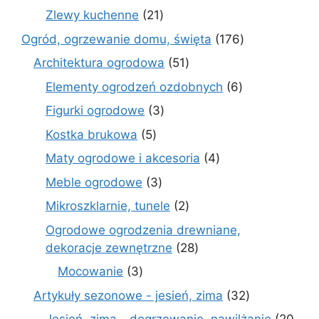
produktów
21
Zlewy kuchenne
21
produktów
176
Ogród, ogrzewanie domu, święta
176
produktów
51
Architektura ogrodowa
51
produktów
6
Elementy ogrodzeń ozdobnych
6
produktów
3
Figurki ogrodowe
3
produkty
5
Kostka brukowa
5
produktów
4
Maty ogrodowe i akcesoria
4
produkty
3
Meble ogrodowe
3
produkty
2
Mikroszklarnie, tunele
2
produkty
Ogrodowe ogrodzenia drewniane,
28
dekoracje zewnętrzne
28
produktów
3
Mocowanie
3
produkty
32
Artykuły sezonowe - jesień, zima
32
produkty