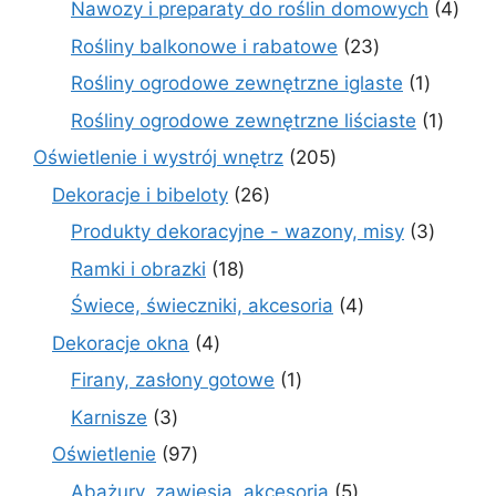
4
Nawozy i preparaty do roślin domowych
4
prod
23
Rośliny balkonowe i rabatowe
23
produkty
1
Rośliny ogrodowe zewnętrzne iglaste
1
produkt
1
Rośliny ogrodowe zewnętrzne liściaste
1
produk
205
Oświetlenie i wystrój wnętrz
205
produktów
26
Dekoracje i bibeloty
26
produktów
3
Produkty dekoracyjne - wazony, misy
3
produk
18
Ramki i obrazki
18
produktów
4
Świece, świeczniki, akcesoria
4
produkty
4
Dekoracje okna
4
produkty
1
Firany, zasłony gotowe
1
produkt
3
Karnisze
3
produkty
97
Oświetlenie
97
produktów
5
Abażury, zawiesia, akcesoria
5