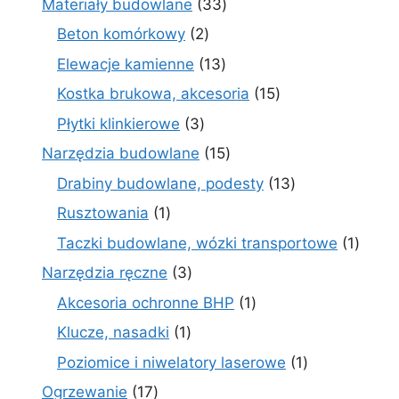
33
Materiały budowlane
33
produkty
2
Beton komórkowy
2
produkty
13
Elewacje kamienne
13
produktów
15
Kostka brukowa, akcesoria
15
produktów
3
Płytki klinkierowe
3
produkty
15
Narzędzia budowlane
15
produktów
13
Drabiny budowlane, podesty
13
produktów
1
Rusztowania
1
produkt
1
Taczki budowlane, wózki transportowe
1
produ
3
Narzędzia ręczne
3
produkty
1
Akcesoria ochronne BHP
1
produkt
1
Klucze, nasadki
1
produkt
1
Poziomice i niwelatory laserowe
1
produkt
17
Ogrzewanie
17