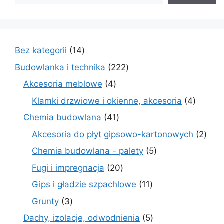
14
Bez kategorii
14
produktów
222
Budowlanka i technika
222
produkty
4
Akcesoria meblowe
4
produkty
4
Klamki drzwiowe i okienne, akcesoria
4
produkt
41
Chemia budowlana
41
produktów
2
Akcesoria do płyt gipsowo-kartonowych
2
prod
5
Chemia budowlana - palety
5
produktów
20
Fugi i impregnacja
20
produktów
11
Gips i gładzie szpachlowe
11
produktów
3
Grunty
3
produkty
5
Dachy, izolacje, odwodnienia
5