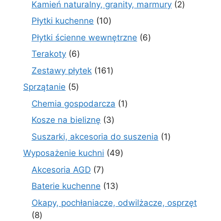
2
Kamień naturalny, granity, marmury
2
produkty
10
Płytki kuchenne
10
produktów
6
Płytki ścienne wewnętrzne
6
produktów
6
Terakoty
6
produktów
161
Zestawy płytek
161
produktów
5
Sprzątanie
5
produktów
1
Chemia gospodarcza
1
produkt
3
Kosze na bieliznę
3
produkty
1
Suszarki, akcesoria do suszenia
1
produkt
49
Wyposażenie kuchni
49
produktów
7
Akcesoria AGD
7
produktów
13
Baterie kuchenne
13
produktów
Okapy, pochłaniacze, odwilżacze, osprzęt
8
8