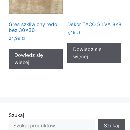
Gres szkliwiony redo
Dekor TACO SILVA 8×8
bez 30×30
7,49
zł
24,99
zł
Dowiedz się
Dowiedz się
więcej
więcej
Szukaj
Szukaj