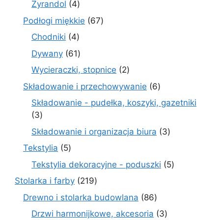
4
Żyrandol
4
produkty
67
Podłogi miękkie
67
produktów
4
Chodniki
4
produkty
61
Dywany
61
produktów
2
Wycieraczki, stopnice
2
produkty
6
Składowanie i przechowywanie
6
produktów
Składowanie - pudełka, koszyki, gazetniki
3
3
produkty
3
Składowanie i organizacja biura
3
produkty
5
Tekstylia
5
produktów
5
Tekstylia dekoracyjne - poduszki
5
produktów
219
Stolarka i farby
219
produktów
86
Drewno i stolarka budowlana
86
produktów
3
Drzwi harmonijkowe, akcesoria
3