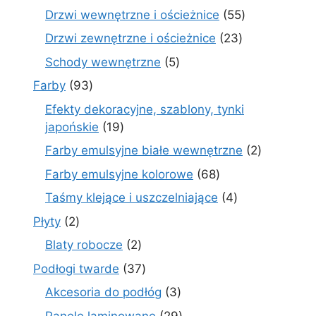
produkty
55
Drzwi wewnętrzne i ościeżnice
55
produktów
23
Drzwi zewnętrzne i ościeżnice
23
produkty
5
Schody wewnętrzne
5
produktów
93
Farby
93
produkty
Efekty dekoracyjne, szablony, tynki
19
japońskie
19
produktów
2
Farby emulsyjne białe wewnętrzne
2
produkty
68
Farby emulsyjne kolorowe
68
produktów
4
Taśmy klejące i uszczelniające
4
produkty
2
Płyty
2
produkty
2
Blaty robocze
2
produkty
37
Podłogi twarde
37
produktów
3
Akcesoria do podłóg
3
produkty
29
Panele laminowane
29