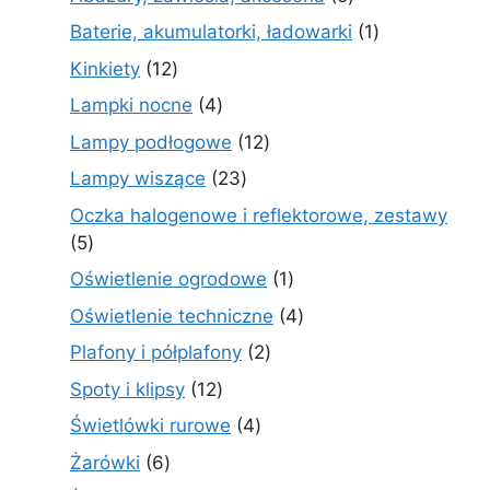
produktów
1
Baterie, akumulatorki, ładowarki
1
produkt
12
Kinkiety
12
produktów
4
Lampki nocne
4
produkty
12
Lampy podłogowe
12
produktów
23
Lampy wiszące
23
produkty
Oczka halogenowe i reflektorowe, zestawy
5
5
produktów
1
Oświetlenie ogrodowe
1
produkt
4
Oświetlenie techniczne
4
produkty
2
Plafony i półplafony
2
produkty
12
Spoty i klipsy
12
produktów
4
Świetlówki rurowe
4
produkty
6
Żarówki
6
produktów