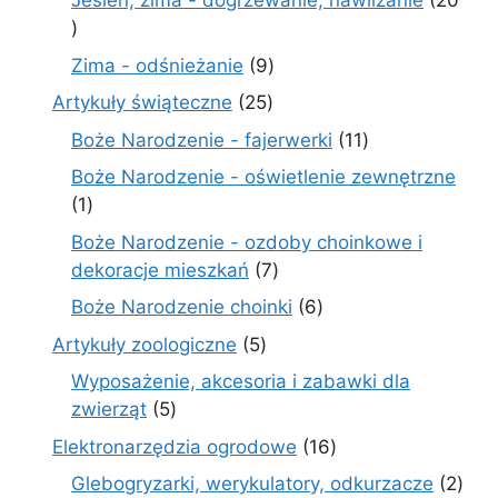
Jesień, zima - dogrzewanie, nawilżanie
20
20
produktów
9
Zima - odśnieżanie
9
produktów
25
Artykuły świąteczne
25
produktów
11
Boże Narodzenie - fajerwerki
11
produktów
Boże Narodzenie - oświetlenie zewnętrzne
1
1
produkt
Boże Narodzenie - ozdoby choinkowe i
7
dekoracje mieszkań
7
produktów
6
Boże Narodzenie choinki
6
produktów
5
Artykuły zoologiczne
5
produktów
Wyposażenie, akcesoria i zabawki dla
5
zwierząt
5
produktów
16
Elektronarzędzia ogrodowe
16
produktów
2
Glebogryzarki, werykulatory, odkurzacze
2