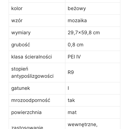
kolor
beżowy
wzór
mozaika
wymiary
29,7×59,8 cm
grubość
0,8 cm
klasa ścieralności
PEI IV
stopień
R9
antypoślizgowości
gatunek
I
mrozoodporność
tak
powierzchnia
mat
wewnętrzne,
zastosowanie