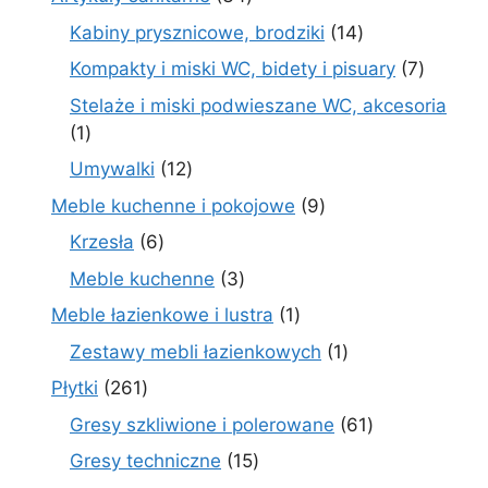
produkty
14
Kabiny prysznicowe, brodziki
14
produktów
7
Kompakty i miski WC, bidety i pisuary
7
produk
Stelaże i miski podwieszane WC, akcesoria
1
1
produkt
12
Umywalki
12
produktów
9
Meble kuchenne i pokojowe
9
produktów
6
Krzesła
6
produktów
3
Meble kuchenne
3
produkty
1
Meble łazienkowe i lustra
1
produkt
1
Zestawy mebli łazienkowych
1
produkt
261
Płytki
261
produktów
61
Gresy szkliwione i polerowane
61
produktów
15
Gresy techniczne
15
produktów