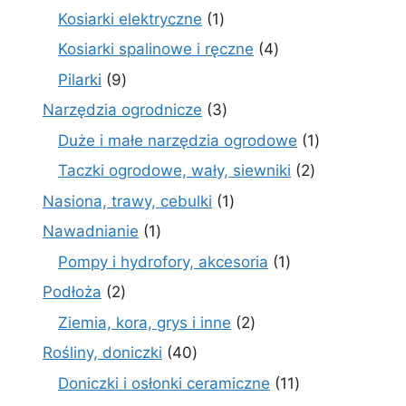
prod
1
Kosiarki elektryczne
1
produkt
4
Kosiarki spalinowe i ręczne
4
produkty
9
Pilarki
9
produktów
3
Narzędzia ogrodnicze
3
produkty
1
Duże i małe narzędzia ogrodowe
1
produkt
2
Taczki ogrodowe, wały, siewniki
2
produkty
1
Nasiona, trawy, cebulki
1
produkt
1
Nawadnianie
1
produkt
1
Pompy i hydrofory, akcesoria
1
produkt
2
Podłoża
2
produkty
2
Ziemia, kora, grys i inne
2
produkty
40
Rośliny, doniczki
40
produktów
11
Doniczki i osłonki ceramiczne
11
produktów