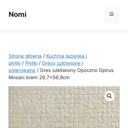
Przejdź
do
Nomi
Menu
treści
Strona główna
/
Kuchnia łazienka i
płytki
/
Płytki
/
Gresy szkliwione i
polerowane
/ Gres szkliwiony Opoczno Opirus
Mosaic krem 29,7×59,8cm