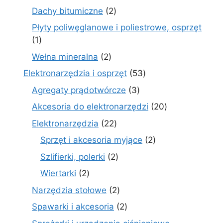
produktów
2
Dachy bitumiczne
2
produkty
Płyty poliwęglanowe i poliestrowe, osprzęt
1
1
produkt
2
Wełna mineralna
2
produkty
53
Elektronarzędzia i osprzęt
53
produkty
3
Agregaty prądotwórcze
3
produkty
20
Akcesoria do elektronarzędzi
20
produktów
22
Elektronarzędzia
22
produkty
2
Sprzęt i akcesoria myjące
2
produkty
2
Szlifierki, polerki
2
produkty
2
Wiertarki
2
produkty
2
Narzędzia stołowe
2
produkty
2
Spawarki i akcesoria
2
produkty