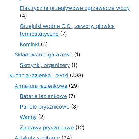
produktów
Elektryczne przepływowe ogrzewacze wody
4
4
produkty
Grzejniki wodne C.O., zawory, głowice
7
termostatyczne
7
produktów
6
Kominki
6
produktów
1
Składowanie garażowe
1
produkt
1
Skrzynki, organizery
1
produkt
388
Kuchnia łazienka i płytki
388
produktów
29
Armatura łazienkowa
29
produktów
7
Baterie łazienkowe
7
produktów
8
Panele prysznicowe
8
produktów
2
Wanny
2
produkty
12
Zestawy prysznicowe
12
produktów
34
Artykuły sanitarne
34