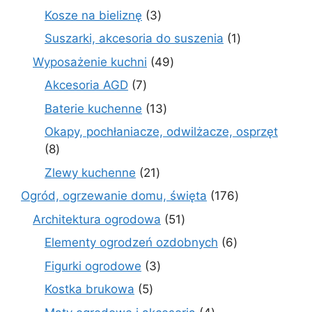
produkt
3
Kosze na bieliznę
3
produkty
1
Suszarki, akcesoria do suszenia
1
produkt
49
Wyposażenie kuchni
49
produktów
7
Akcesoria AGD
7
produktów
13
Baterie kuchenne
13
produktów
Okapy, pochłaniacze, odwilżacze, osprzęt
8
8
produktów
21
Zlewy kuchenne
21
produktów
176
Ogród, ogrzewanie domu, święta
176
produktów
51
Architektura ogrodowa
51
produktów
6
Elementy ogrodzeń ozdobnych
6
produktów
3
Figurki ogrodowe
3
produkty
5
Kostka brukowa
5
produktów
4