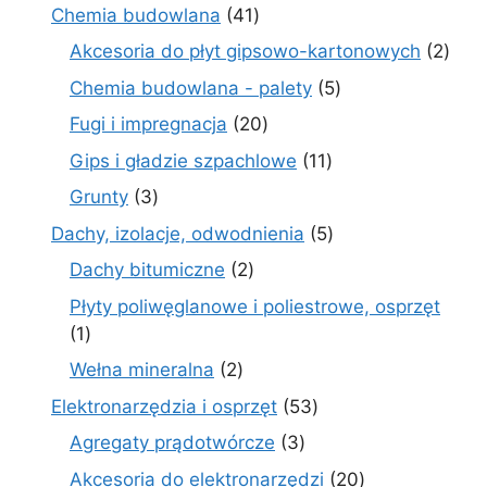
produkt
41
Chemia budowlana
41
produktów
2
Akcesoria do płyt gipsowo-kartonowych
2
prod
5
Chemia budowlana - palety
5
produktów
20
Fugi i impregnacja
20
produktów
11
Gips i gładzie szpachlowe
11
produktów
3
Grunty
3
produkty
5
Dachy, izolacje, odwodnienia
5
produktów
2
Dachy bitumiczne
2
produkty
Płyty poliwęglanowe i poliestrowe, osprzęt
1
1
produkt
2
Wełna mineralna
2
produkty
53
Elektronarzędzia i osprzęt
53
produkty
3
Agregaty prądotwórcze
3
produkty
20
Akcesoria do elektronarzędzi
20