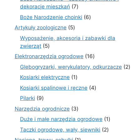
7
dekoracje mieszkań
7
produktów
6
Boże Narodzenie choinki
6
produktów
5
Artykuły zoologiczne
5
produktów
Wyposażenie, akcesoria i zabawki dla
5
zwierząt
5
produktów
16
Elektronarzędzia ogrodowe
16
produktów
2
Glebogryzarki, werykulatory, odkurzacze
2
prod
1
Kosiarki elektryczne
1
produkt
4
Kosiarki spalinowe i ręczne
4
produkty
9
Pilarki
9
produktów
3
Narzędzia ogrodnicze
3
produkty
1
Duże i małe narzędzia ogrodowe
1
produkt
2
Taczki ogrodowe, wały, siewniki
2
produkty
1