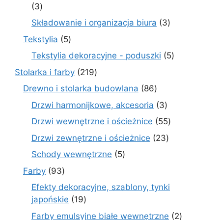
3
3
produkty
3
Składowanie i organizacja biura
3
produkty
5
Tekstylia
5
produktów
5
Tekstylia dekoracyjne - poduszki
5
produktów
219
Stolarka i farby
219
produktów
86
Drewno i stolarka budowlana
86
produktów
3
Drzwi harmonijkowe, akcesoria
3
produkty
55
Drzwi wewnętrzne i ościeżnice
55
produktów
23
Drzwi zewnętrzne i ościeżnice
23
produkty
5
Schody wewnętrzne
5
produktów
93
Farby
93
produkty
Efekty dekoracyjne, szablony, tynki
19
japońskie
19
produktów
2
Farby emulsyjne białe wewnętrzne
2