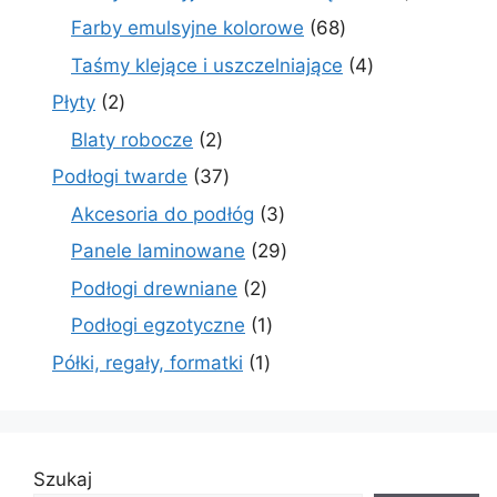
produkty
68
Farby emulsyjne kolorowe
68
produktów
4
Taśmy klejące i uszczelniające
4
produkty
2
Płyty
2
produkty
2
Blaty robocze
2
produkty
37
Podłogi twarde
37
produktów
3
Akcesoria do podłóg
3
produkty
29
Panele laminowane
29
produktów
2
Podłogi drewniane
2
produkty
1
Podłogi egzotyczne
1
produkt
1
Półki, regały, formatki
1
produkt
Szukaj