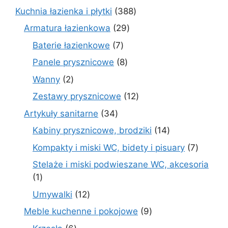
produkt
388
Kuchnia łazienka i płytki
388
produktów
29
Armatura łazienkowa
29
produktów
7
Baterie łazienkowe
7
produktów
8
Panele prysznicowe
8
produktów
2
Wanny
2
produkty
12
Zestawy prysznicowe
12
produktów
34
Artykuły sanitarne
34
produkty
14
Kabiny prysznicowe, brodziki
14
produktów
7
Kompakty i miski WC, bidety i pisuary
7
produk
Stelaże i miski podwieszane WC, akcesoria
1
1
produkt
12
Umywalki
12
produktów
9
Meble kuchenne i pokojowe
9
produktów
6