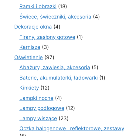
produk
18
Ramki i obrazki
18
produktów
4
Świece, świeczniki, akcesoria
4
produkty
4
Dekoracje okna
4
produkty
1
Firany, zasłony gotowe
1
produkt
3
Karnisze
3
produkty
97
Oświetlenie
97
produktów
5
Abażury, zawiesia, akcesoria
5
produktów
1
Baterie, akumulatorki, ładowarki
1
produkt
12
Kinkiety
12
produktów
4
Lampki nocne
4
produkty
12
Lampy podłogowe
12
produktów
23
Lampy wiszące
23
produkty
Oczka halogenowe i reflektorowe, zestawy
5