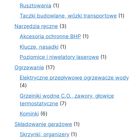
produktów
1
Rusztowania
1
produkt
1
Taczki budowlane, wózki transportowe
1
produ
3
Narzędzia ręczne
3
produkty
1
Akcesoria ochronne BHP
1
produkt
1
Klucze, nasadki
1
produkt
1
Poziomice i niwelatory laserowe
1
produkt
17
Ogrzewanie
17
produktów
Elektryczne przepływowe ogrzewacze wody
4
4
produkty
Grzejniki wodne C.O., zawory, głowice
7
termostatyczne
7
produktów
6
Kominki
6
produktów
1
Składowanie garażowe
1
produkt
1
Skrzynki, organizery
1