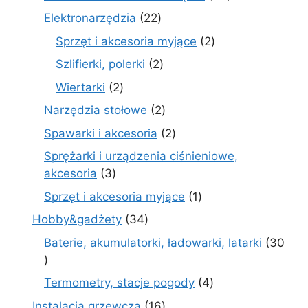
produktów
22
Elektronarzędzia
22
produkty
2
Sprzęt i akcesoria myjące
2
produkty
2
Szlifierki, polerki
2
produkty
2
Wiertarki
2
produkty
2
Narzędzia stołowe
2
produkty
2
Spawarki i akcesoria
2
produkty
Sprężarki i urządzenia ciśnieniowe,
3
akcesoria
3
produkty
1
Sprzęt i akcesoria myjące
1
produkt
34
Hobby&gadżety
34
produkty
Baterie, akumulatorki, ładowarki, latarki
30
30
produktów
4
Termometry, stacje pogody
4
produkty
16
Instalacja grzewcza
16