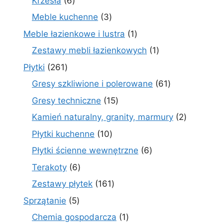
Krzesła
6
produktów
3
Meble kuchenne
3
produkty
1
Meble łazienkowe i lustra
1
produkt
1
Zestawy mebli łazienkowych
1
produkt
261
Płytki
261
produktów
61
Gresy szkliwione i polerowane
61
produktów
15
Gresy techniczne
15
produktów
2
Kamień naturalny, granity, marmury
2
produkty
10
Płytki kuchenne
10
produktów
6
Płytki ścienne wewnętrzne
6
produktów
6
Terakoty
6
produktów
161
Zestawy płytek
161
produktów
5
Sprzątanie
5
produktów
1
Chemia gospodarcza
1