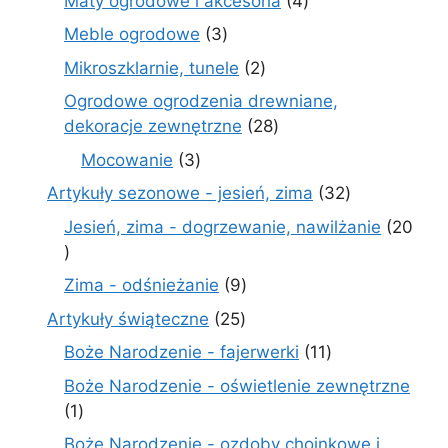
Maty ogrodowe i akcesoria
4
produkty
3
Meble ogrodowe
3
produkty
2
Mikroszklarnie, tunele
2
produkty
Ogrodowe ogrodzenia drewniane,
28
dekoracje zewnętrzne
28
produktów
3
Mocowanie
3
produkty
32
Artykuły sezonowe - jesień, zima
32
produkty
Jesień, zima - dogrzewanie, nawilżanie
20
20
produktów
9
Zima - odśnieżanie
9
produktów
25
Artykuły świąteczne
25
produktów
11
Boże Narodzenie - fajerwerki
11
produktów
Boże Narodzenie - oświetlenie zewnętrzne
1
1
produkt
Boże Narodzenie - ozdoby choinkowe i