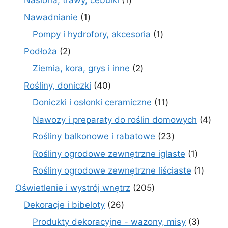
Nasiona, trawy, cebulki
1
produkt
1
Nawadnianie
1
produkt
1
Pompy i hydrofory, akcesoria
1
produkt
2
Podłoża
2
produkty
2
Ziemia, kora, grys i inne
2
produkty
40
Rośliny, doniczki
40
produktów
11
Doniczki i osłonki ceramiczne
11
produktów
4
Nawozy i preparaty do roślin domowych
4
prod
23
Rośliny balkonowe i rabatowe
23
produkty
1
Rośliny ogrodowe zewnętrzne iglaste
1
produkt
1
Rośliny ogrodowe zewnętrzne liściaste
1
produk
205
Oświetlenie i wystrój wnętrz
205
produktów
26
Dekoracje i bibeloty
26
produktów
3
Produkty dekoracyjne - wazony, misy
3