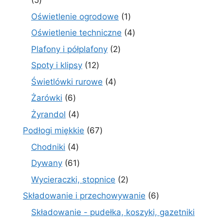
5
produktów
1
Oświetlenie ogrodowe
1
produkt
4
Oświetlenie techniczne
4
produkty
2
Plafony i półplafony
2
produkty
12
Spoty i klipsy
12
produktów
4
Świetlówki rurowe
4
produkty
6
Żarówki
6
produktów
4
Żyrandol
4
produkty
67
Podłogi miękkie
67
produktów
4
Chodniki
4
produkty
61
Dywany
61
produktów
2
Wycieraczki, stopnice
2
produkty
6
Składowanie i przechowywanie
6
produktów
Składowanie - pudełka, koszyki, gazetniki