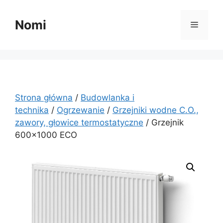
Przejdź
do
Nomi
Menu
treści
Strona główna
/
Budowlanka i
technika
/
Ogrzewanie
/
Grzejniki wodne C.O.,
zawory, głowice termostatyczne
/ Grzejnik
600×1000 ECO