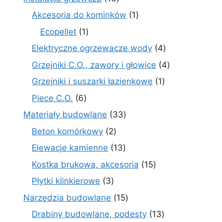
produktów
1
Akcesoria do kominków
1
produkt
1
Ecopellet
1
produkt
4
Elektryczne ogrzewacze wody
4
produkty
4
Grzejniki C.O., zawory i głowice
4
produkty
1
Grzejniki i suszarki łazienkowe
1
produkt
6
Piece C.O.
6
produktów
33
Materiały budowlane
33
produkty
2
Beton komórkowy
2
produkty
13
Elewacje kamienne
13
produktów
15
Kostka brukowa, akcesoria
15
produktów
3
Płytki klinkierowe
3
produkty
15
Narzędzia budowlane
15
produktów
13
Drabiny budowlane, podesty
13