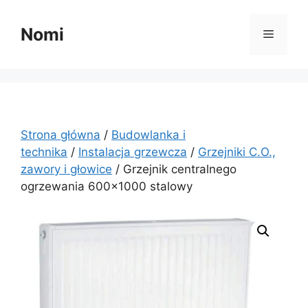
Przejdź
do
Nomi
Menu
treści
Strona główna
/
Budowlanka i
technika
/
Instalacja grzewcza
/
Grzejniki C.O.,
zawory i głowice
/ Grzejnik centralnego
ogrzewania 600×1000 stalowy