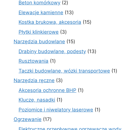
2
Beton komórkowy
2
produkty
13
Elewacje kamienne
13
produktów
15
Kostka brukowa, akcesoria
15
produktów
3
Płytki klinkierowe
3
produkty
15
Narzędzia budowlane
15
produktów
13
Drabiny budowlane, podesty
13
produktów
1
Rusztowania
1
produkt
1
Taczki budowlane, wózki transportowe
1
produ
3
Narzędzia ręczne
3
produkty
1
Akcesoria ochronne BHP
1
produkt
1
Klucze, nasadki
1
produkt
1
Poziomice i niwelatory laserowe
1
produkt
17
Ogrzewanie
17
produktów
Elektryczne przepływowe ogrzewacze wody