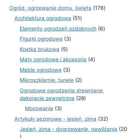
produktów
176
Ogród, ogrzewanie domu, święta
176
produktów
51
Architektura ogrodowa
51
produktów
6
Elementy ogrodzeń ozdobnych
6
produktów
3
Figurki ogrodowe
3
produkty
5
Kostka brukowa
5
produktów
4
Maty ogrodowe i akcesoria
4
produkty
3
Meble ogrodowe
3
produkty
2
Mikroszklarnie, tunele
2
produkty
Ogrodowe ogrodzenia drewniane,
28
dekoracje zewnętrzne
28
produktów
3
Mocowanie
3
produkty
32
Artykuły sezonowe - jesień, zima
32
produkty
Jesień, zima - dogrzewanie, nawilżanie
20
20