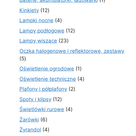
Baterie, akumulatorki, ładowarki
1
produkt
12
Kinkiety
12
produktów
4
Lampki nocne
4
produkty
12
Lampy podłogowe
12
produktów
23
Lampy wiszące
23
produkty
Oczka halogenowe i reflektorowe, zestawy
5
5
produktów
1
Oświetlenie ogrodowe
1
produkt
4
Oświetlenie techniczne
4
produkty
2
Plafony i półplafony
2
produkty
12
Spoty i klipsy
12
produktów
4
Świetlówki rurowe
4
produkty
6
Żarówki
6
produktów
4
Żyrandol
4