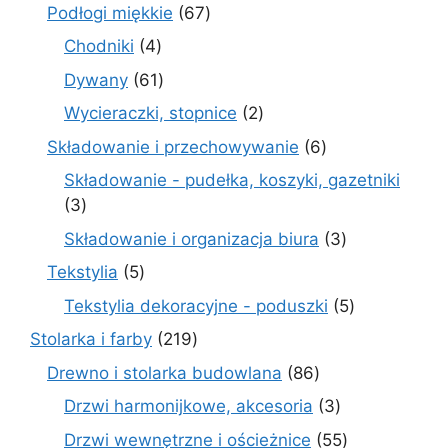
produkty
67
Podłogi miękkie
67
produktów
4
Chodniki
4
produkty
61
Dywany
61
produktów
2
Wycieraczki, stopnice
2
produkty
6
Składowanie i przechowywanie
6
produktów
Składowanie - pudełka, koszyki, gazetniki
3
3
produkty
3
Składowanie i organizacja biura
3
produkty
5
Tekstylia
5
produktów
5
Tekstylia dekoracyjne - poduszki
5
produktów
219
Stolarka i farby
219
produktów
86
Drewno i stolarka budowlana
86
produktów
3
Drzwi harmonijkowe, akcesoria
3
produkty
55
Drzwi wewnętrzne i ościeżnice
55