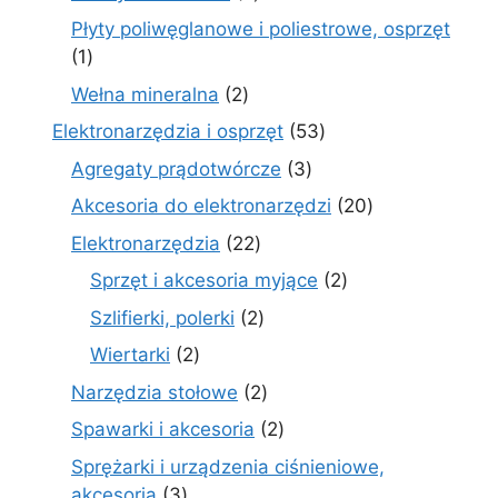
produkty
Płyty poliwęglanowe i poliestrowe, osprzęt
1
1
produkt
2
Wełna mineralna
2
produkty
53
Elektronarzędzia i osprzęt
53
produkty
3
Agregaty prądotwórcze
3
produkty
20
Akcesoria do elektronarzędzi
20
produktów
22
Elektronarzędzia
22
produkty
2
Sprzęt i akcesoria myjące
2
produkty
2
Szlifierki, polerki
2
produkty
2
Wiertarki
2
produkty
2
Narzędzia stołowe
2
produkty
2
Spawarki i akcesoria
2
produkty
Sprężarki i urządzenia ciśnieniowe,
3
akcesoria
3