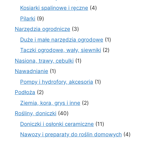
produkt
4
Kosiarki spalinowe i ręczne
4
produkty
9
Pilarki
9
produktów
3
Narzędzia ogrodnicze
3
produkty
1
Duże i małe narzędzia ogrodowe
1
produkt
2
Taczki ogrodowe, wały, siewniki
2
produkty
1
Nasiona, trawy, cebulki
1
produkt
1
Nawadnianie
1
produkt
1
Pompy i hydrofory, akcesoria
1
produkt
2
Podłoża
2
produkty
2
Ziemia, kora, grys i inne
2
produkty
40
Rośliny, doniczki
40
produktów
11
Doniczki i osłonki ceramiczne
11
produktów
4
Nawozy i preparaty do roślin domowych
4