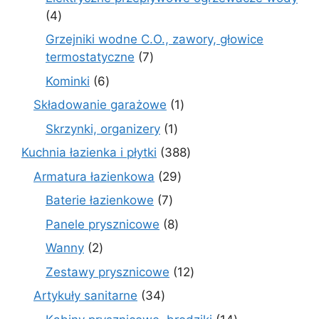
4
4
produkty
Grzejniki wodne C.O., zawory, głowice
7
termostatyczne
7
produktów
6
Kominki
6
produktów
1
Składowanie garażowe
1
produkt
1
Skrzynki, organizery
1
produkt
388
Kuchnia łazienka i płytki
388
produktów
29
Armatura łazienkowa
29
produktów
7
Baterie łazienkowe
7
produktów
8
Panele prysznicowe
8
produktów
2
Wanny
2
produkty
12
Zestawy prysznicowe
12
produktów
34
Artykuły sanitarne
34
produkty
14