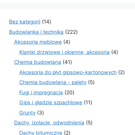
14
Bez kategorii
14
produktów
222
Budowlanka i technika
222
produkty
4
Akcesoria meblowe
4
produkty
4
Klamki drzwiowe i okienne, akcesoria
4
produkt
41
Chemia budowlana
41
produktów
2
Akcesoria do płyt gipsowo-kartonowych
2
prod
5
Chemia budowlana - palety
5
produktów
20
Fugi i impregnacja
20
produktów
11
Gips i gładzie szpachlowe
11
produktów
3
Grunty
3
produkty
5
Dachy, izolacje, odwodnienia
5
produktów
2
Dachy bitumiczne
2