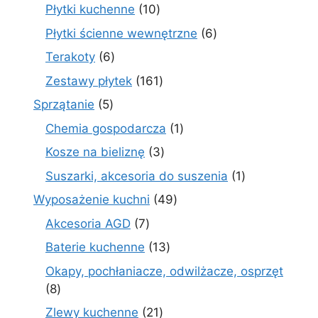
produkty
10
Płytki kuchenne
10
produktów
6
Płytki ścienne wewnętrzne
6
produktów
6
Terakoty
6
produktów
161
Zestawy płytek
161
produktów
5
Sprzątanie
5
produktów
1
Chemia gospodarcza
1
produkt
3
Kosze na bieliznę
3
produkty
1
Suszarki, akcesoria do suszenia
1
produkt
49
Wyposażenie kuchni
49
produktów
7
Akcesoria AGD
7
produktów
13
Baterie kuchenne
13
produktów
Okapy, pochłaniacze, odwilżacze, osprzęt
8
8
produktów
21
Zlewy kuchenne
21