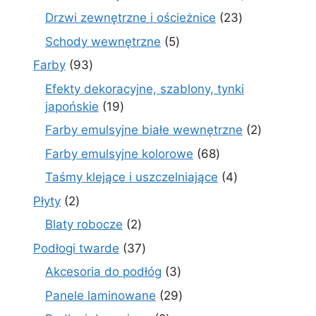
produktów
23
Drzwi zewnętrzne i ościeżnice
23
produkty
5
Schody wewnętrzne
5
produktów
93
Farby
93
produkty
Efekty dekoracyjne, szablony, tynki
19
japońskie
19
produktów
2
Farby emulsyjne białe wewnętrzne
2
produkty
68
Farby emulsyjne kolorowe
68
produktów
4
Taśmy klejące i uszczelniające
4
produkty
2
Płyty
2
produkty
2
Blaty robocze
2
produkty
37
Podłogi twarde
37
produktów
3
Akcesoria do podłóg
3
produkty
29
Panele laminowane
29
produktów