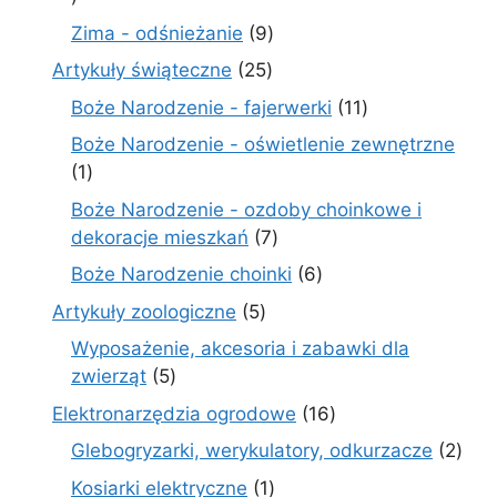
produktów
9
Zima - odśnieżanie
9
produktów
25
Artykuły świąteczne
25
produktów
11
Boże Narodzenie - fajerwerki
11
produktów
Boże Narodzenie - oświetlenie zewnętrzne
1
1
produkt
Boże Narodzenie - ozdoby choinkowe i
7
dekoracje mieszkań
7
produktów
6
Boże Narodzenie choinki
6
produktów
5
Artykuły zoologiczne
5
produktów
Wyposażenie, akcesoria i zabawki dla
5
zwierząt
5
produktów
16
Elektronarzędzia ogrodowe
16
produktów
2
Glebogryzarki, werykulatory, odkurzacze
2
prod
1
Kosiarki elektryczne
1