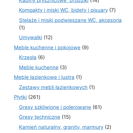
Kabiny prysznicowe, brodziki
14
produktów
7
Kompakty i miski WC, bidety i pisuary
7
produk
Stelaże i miski podwieszane WC, akcesoria
1
1
produkt
12
Umywalki
12
produktów
9
Meble kuchenne i pokojowe
9
produktów
6
Krzesła
6
produktów
3
Meble kuchenne
3
produkty
1
Meble łazienkowe i lustra
1
produkt
1
Zestawy mebli łazienkowych
1
produkt
261
Płytki
261
produktów
61
Gresy szkliwione i polerowane
61
produktów
15
Gresy techniczne
15
produktów
2
Kamień naturalny, granity, marmury
2