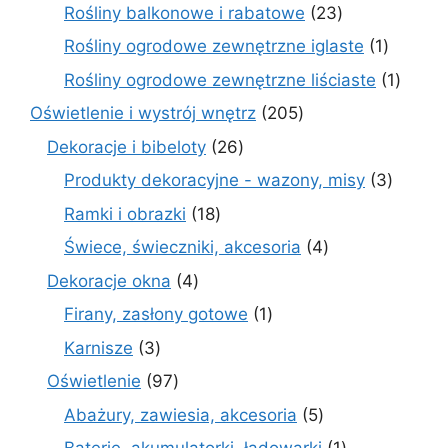
prod
23
Rośliny balkonowe i rabatowe
23
produkty
1
Rośliny ogrodowe zewnętrzne iglaste
1
produkt
1
Rośliny ogrodowe zewnętrzne liściaste
1
produk
205
Oświetlenie i wystrój wnętrz
205
produktów
26
Dekoracje i bibeloty
26
produktów
3
Produkty dekoracyjne - wazony, misy
3
produk
18
Ramki i obrazki
18
produktów
4
Świece, świeczniki, akcesoria
4
produkty
4
Dekoracje okna
4
produkty
1
Firany, zasłony gotowe
1
produkt
3
Karnisze
3
produkty
97
Oświetlenie
97
produktów
5
Abażury, zawiesia, akcesoria
5
produktów
1