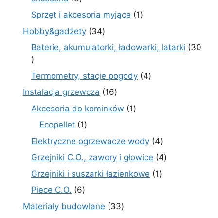
produkty
1
Sprzęt i akcesoria myjące
1
produkt
34
Hobby&gadżety
34
produkty
Baterie, akumulatorki, ładowarki, latarki
30
30
produktów
4
Termometry, stacje pogody
4
produkty
16
Instalacja grzewcza
16
produktów
1
Akcesoria do kominków
1
produkt
1
Ecopellet
1
produkt
4
Elektryczne ogrzewacze wody
4
produkty
4
Grzejniki C.O., zawory i głowice
4
produkty
1
Grzejniki i suszarki łazienkowe
1
produkt
6
Piece C.O.
6
produktów
33
Materiały budowlane
33
produkty