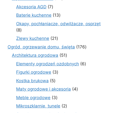
produktów
7
Akcesoria AGD
7
produktów
13
Baterie kuchenne
13
produktów
Okapy, pochłaniacze, odwilżacze, osprzęt
8
8
produktów
21
Zlewy kuchenne
21
produktów
176
Ogród, ogrzewanie domu, święta
176
produktów
51
Architektura ogrodowa
51
produktów
6
Elementy ogrodzeń ozdobnych
6
produktów
3
Figurki ogrodowe
3
produkty
5
Kostka brukowa
5
produktów
4
Maty ogrodowe i akcesoria
4
produkty
3
Meble ogrodowe
3
produkty
2
Mikroszklarnie, tunele
2
produkty