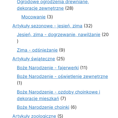
Ogrodowe ogrodzenia drewniane,
28
dekoracje zewnętrzne
28
produktów
3
Mocowanie
3
produkty
32
Artykuły sezonowe - jesień, zima
32
produkty
Jesień, zima - dogrzewanie, nawilżanie
20
20
produktów
9
Zima - odśnieżanie
9
produktów
25
Artykuły świąteczne
25
produktów
11
Boże Narodzenie - fajerwerki
11
produktów
Boże Narodzenie - oświetlenie zewnętrzne
1
1
produkt
Boże Narodzenie - ozdoby choinkowe i
7
dekoracje mieszkań
7
produktów
6
Boże Narodzenie choinki
6
produktów
5
Artykuły zoologiczne
5