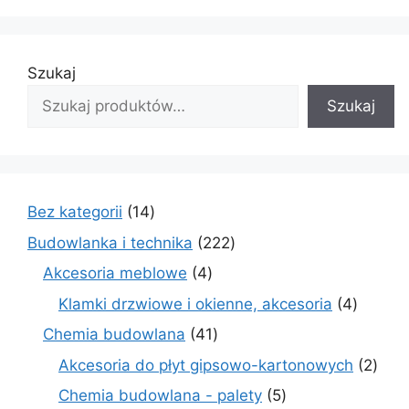
Szukaj
Szukaj
14
Bez kategorii
14
produktów
222
Budowlanka i technika
222
produkty
4
Akcesoria meblowe
4
produkty
4
Klamki drzwiowe i okienne, akcesoria
4
produkt
41
Chemia budowlana
41
produktów
2
Akcesoria do płyt gipsowo-kartonowych
2
prod
5
Chemia budowlana - palety
5