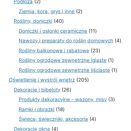
2
Podłoża
2
produkty
2
Ziemia, kora, grys i inne
2
produkty
40
Rośliny, doniczki
40
produktów
11
Doniczki i osłonki ceramiczne
11
produktów
4
Nawozy i preparaty do roślin domowych
4
prod
23
Rośliny balkonowe i rabatowe
23
produkty
1
Rośliny ogrodowe zewnętrzne iglaste
1
produkt
1
Rośliny ogrodowe zewnętrzne liściaste
1
produk
205
Oświetlenie i wystrój wnętrz
205
produktów
26
Dekoracje i bibeloty
26
produktów
3
Produkty dekoracyjne - wazony, misy
3
produk
18
Ramki i obrazki
18
produktów
4
Świece, świeczniki, akcesoria
4
produkty
4
Dekoracje okna
4