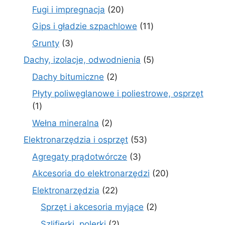
produktów
20
Fugi i impregnacja
20
produktów
11
Gips i gładzie szpachlowe
11
produktów
3
Grunty
3
produkty
5
Dachy, izolacje, odwodnienia
5
produktów
2
Dachy bitumiczne
2
produkty
Płyty poliwęglanowe i poliestrowe, osprzęt
1
1
produkt
2
Wełna mineralna
2
produkty
53
Elektronarzędzia i osprzęt
53
produkty
3
Agregaty prądotwórcze
3
produkty
20
Akcesoria do elektronarzędzi
20
produktów
22
Elektronarzędzia
22
produkty
2
Sprzęt i akcesoria myjące
2
produkty
2
Szlifierki, polerki
2