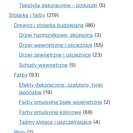
produktów
5
Tekstylia dekoracyjne - poduszki
5
produktów
219
Stolarka i farby
219
produktów
86
Drewno i stolarka budowlana
86
produktów
3
Drzwi harmonijkowe, akcesoria
3
produkty
55
Drzwi wewnętrzne i ościeżnice
55
produktów
23
Drzwi zewnętrzne i ościeżnice
23
produkty
5
Schody wewnętrzne
5
produktów
93
Farby
93
produkty
Efekty dekoracyjne, szablony, tynki
19
japońskie
19
produktów
2
Farby emulsyjne białe wewnętrzne
2
produkty
68
Farby emulsyjne kolorowe
68
produktów
4
Taśmy klejące i uszczelniające
4
produkty
2
Płyty
2