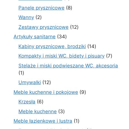
produktów
8
Panele prysznicowe
8
produktów
2
Wanny
2
produkty
12
Zestawy prysznicowe
12
produktów
34
Artykuły sanitarne
34
produkty
14
Kabiny prysznicowe, brodziki
14
produktów
7
Kompakty i miski WC, bidety i pisuary
7
produk
Stelaże i miski podwieszane WC, akcesoria
1
1
produkt
12
Umywalki
12
produktów
9
Meble kuchenne i pokojowe
9
produktów
6
Krzesła
6
produktów
3
Meble kuchenne
3
produkty
1
Meble łazienkowe i lustra
1
produkt