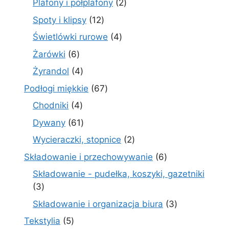
2
Plafony i półplafony
2
produkty
12
Spoty i klipsy
12
produktów
4
Świetlówki rurowe
4
produkty
6
Żarówki
6
produktów
4
Żyrandol
4
produkty
67
Podłogi miękkie
67
produktów
4
Chodniki
4
produkty
61
Dywany
61
produktów
2
Wycieraczki, stopnice
2
produkty
6
Składowanie i przechowywanie
6
produktów
Składowanie - pudełka, koszyki, gazetniki
3
3
produkty
3
Składowanie i organizacja biura
3
produkty
5
Tekstylia
5