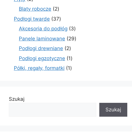
produkty
2
Blaty robocze
2
produkty
37
Podłogi twarde
37
produktów
3
Akcesoria do podłóg
3
produkty
29
Panele laminowane
29
produktów
2
Podłogi drewniane
2
produkty
1
Podłogi egzotyczne
1
produkt
1
Półki, regały, formatki
1
produkt
Szukaj
Szukaj