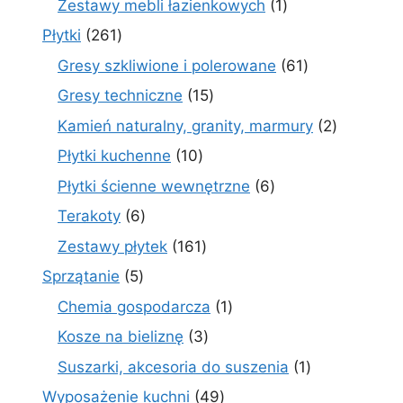
1
Zestawy mebli łazienkowych
1
produkt
261
Płytki
261
produktów
61
Gresy szkliwione i polerowane
61
produktów
15
Gresy techniczne
15
produktów
2
Kamień naturalny, granity, marmury
2
produkty
10
Płytki kuchenne
10
produktów
6
Płytki ścienne wewnętrzne
6
produktów
6
Terakoty
6
produktów
161
Zestawy płytek
161
produktów
5
Sprzątanie
5
produktów
1
Chemia gospodarcza
1
produkt
3
Kosze na bieliznę
3
produkty
1
Suszarki, akcesoria do suszenia
1
produkt
49
Wyposażenie kuchni
49