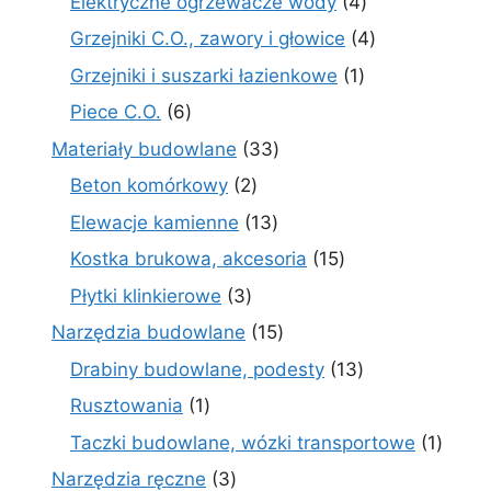
4
Elektryczne ogrzewacze wody
4
produkty
4
Grzejniki C.O., zawory i głowice
4
produkty
1
Grzejniki i suszarki łazienkowe
1
produkt
6
Piece C.O.
6
produktów
33
Materiały budowlane
33
produkty
2
Beton komórkowy
2
produkty
13
Elewacje kamienne
13
produktów
15
Kostka brukowa, akcesoria
15
produktów
3
Płytki klinkierowe
3
produkty
15
Narzędzia budowlane
15
produktów
13
Drabiny budowlane, podesty
13
produktów
1
Rusztowania
1
produkt
1
Taczki budowlane, wózki transportowe
1
produ
3
Narzędzia ręczne
3