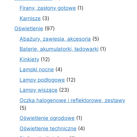
produkty
1
Firany, zasłony gotowe
1
produkt
3
Karnisze
3
produkty
97
Oświetlenie
97
produktów
5
Abażury, zawiesia, akcesoria
5
produktów
1
Baterie, akumulatorki, ładowarki
1
produkt
12
Kinkiety
12
produktów
4
Lampki nocne
4
produkty
12
Lampy podłogowe
12
produktów
23
Lampy wiszące
23
produkty
Oczka halogenowe i reflektorowe, zestawy
5
5
produktów
1
Oświetlenie ogrodowe
1
produkt
4
Oświetlenie techniczne
4
produkty