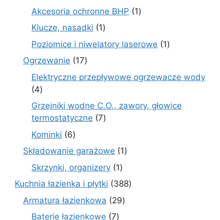
produkty
1
Akcesoria ochronne BHP
1
produkt
1
Klucze, nasadki
1
produkt
1
Poziomice i niwelatory laserowe
1
produkt
17
Ogrzewanie
17
produktów
Elektryczne przepływowe ogrzewacze wody
4
4
produkty
Grzejniki wodne C.O., zawory, głowice
7
termostatyczne
7
produktów
6
Kominki
6
produktów
1
Składowanie garażowe
1
produkt
1
Skrzynki, organizery
1
produkt
388
Kuchnia łazienka i płytki
388
produktów
29
Armatura łazienkowa
29
produktów
7
Baterie łazienkowe
7