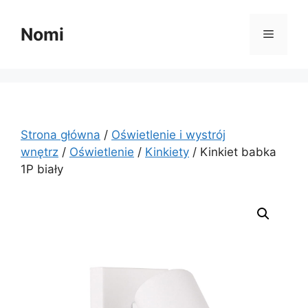
Przejdź
do
Nomi
Menu
treści
Strona główna
/
Oświetlenie i wystrój
wnętrz
/
Oświetlenie
/
Kinkiety
/ Kinkiet babka
1P biały