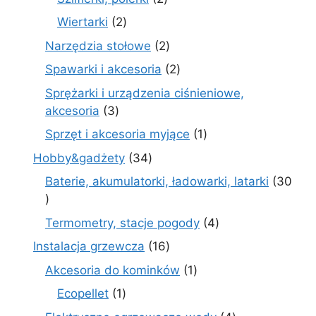
produkty
2
Wiertarki
2
produkty
2
Narzędzia stołowe
2
produkty
2
Spawarki i akcesoria
2
produkty
Sprężarki i urządzenia ciśnieniowe,
3
akcesoria
3
produkty
1
Sprzęt i akcesoria myjące
1
produkt
34
Hobby&gadżety
34
produkty
Baterie, akumulatorki, ładowarki, latarki
30
30
produktów
4
Termometry, stacje pogody
4
produkty
16
Instalacja grzewcza
16
produktów
1
Akcesoria do kominków
1
produkt
1
Ecopellet
1
produkt