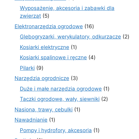
produktów
Wyposażenie, akcesoria i zabawki dla
5
zwierząt
5
produktów
16
Elektronarzędzia ogrodowe
16
produktów
2
Glebogryzarki, werykulatory, odkurzacze
2
prod
1
Kosiarki elektryczne
1
produkt
4
Kosiarki spalinowe i ręczne
4
produkty
9
Pilarki
9
produktów
3
Narzędzia ogrodnicze
3
produkty
1
Duże i małe narzędzia ogrodowe
1
produkt
2
Taczki ogrodowe, wały, siewniki
2
produkty
1
Nasiona, trawy, cebulki
1
produkt
1
Nawadnianie
1
produkt
1
Pompy i hydrofory, akcesoria
1
produkt