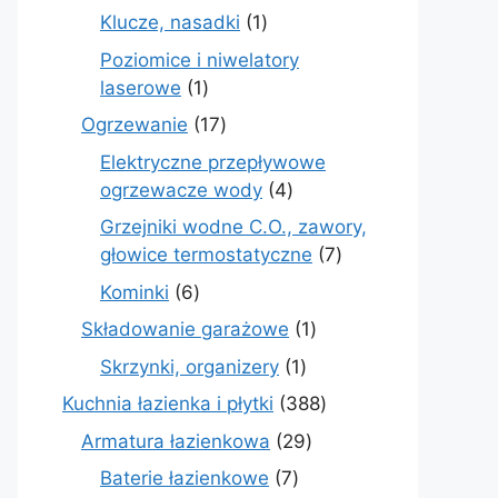
produkt
1
Klucze, nasadki
1
produkt
Poziomice i niwelatory
1
laserowe
1
produkt
17
Ogrzewanie
17
produktów
Elektryczne przepływowe
4
ogrzewacze wody
4
produkty
Grzejniki wodne C.O., zawory,
7
głowice termostatyczne
7
produktów
6
Kominki
6
produktów
1
Składowanie garażowe
1
produkt
1
Skrzynki, organizery
1
produkt
388
Kuchnia łazienka i płytki
388
produktów
29
Armatura łazienkowa
29
produktów
7
Baterie łazienkowe
7