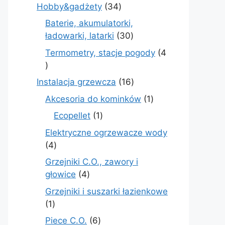
produkt
34
Hobby&gadżety
34
produkty
Baterie, akumulatorki,
30
ładowarki, latarki
30
produktów
Termometry, stacje pogody
4
4
produkty
16
Instalacja grzewcza
16
produktów
1
Akcesoria do kominków
1
produkt
1
Ecopellet
1
produkt
Elektryczne ogrzewacze wody
4
4
produkty
Grzejniki C.O., zawory i
4
głowice
4
produkty
Grzejniki i suszarki łazienkowe
1
1
produkt
6
Piece C.O.
6