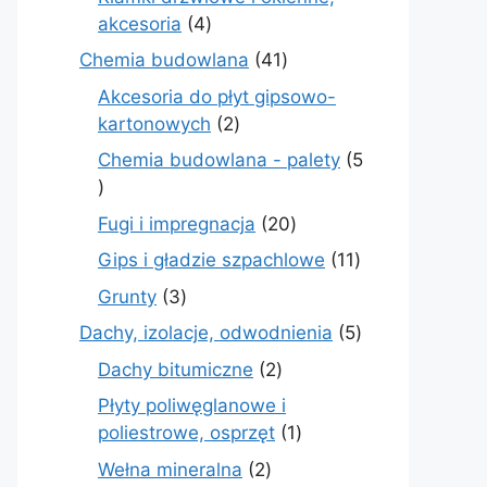
4
akcesoria
4
produkty
41
Chemia budowlana
41
produktów
Akcesoria do płyt gipsowo-
2
kartonowych
2
produkty
Chemia budowlana - palety
5
5
produktów
20
Fugi i impregnacja
20
produktów
11
Gips i gładzie szpachlowe
11
produktów
3
Grunty
3
produkty
5
Dachy, izolacje, odwodnienia
5
produktów
2
Dachy bitumiczne
2
produkty
Płyty poliwęglanowe i
1
poliestrowe, osprzęt
1
produkt
2
Wełna mineralna
2