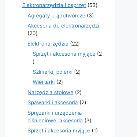
produkty
53
Elektronarzędzia i osprzęt
53
produkty
3
Agregaty prądotwórcze
3
produkty
Akcesoria do elektronarzędzi
20
20
produktów
22
Elektronarzędzia
22
produkty
Sprzęt i akcesoria myjące
2
2
produkty
2
Szlifierki, polerki
2
produkty
2
Wiertarki
2
produkty
2
Narzędzia stołowe
2
produkty
2
Spawarki i akcesoria
2
produkty
Sprężarki i urządzenia
3
ciśnieniowe, akcesoria
3
produkty
1
Sprzęt i akcesoria myjące
1