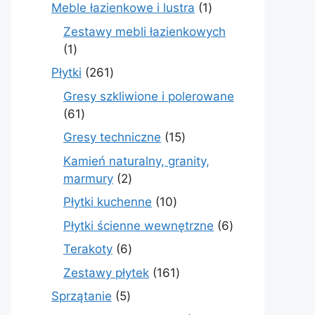
produkty
1
Meble łazienkowe i lustra
1
produkt
Zestawy mebli łazienkowych
1
1
produkt
261
Płytki
261
produktów
Gresy szkliwione i polerowane
61
61
produktów
15
Gresy techniczne
15
produktów
Kamień naturalny, granity,
2
marmury
2
produkty
10
Płytki kuchenne
10
produktów
6
Płytki ścienne wewnętrzne
6
produktów
6
Terakoty
6
produktów
161
Zestawy płytek
161
produktów
5
Sprzątanie
5
produktów