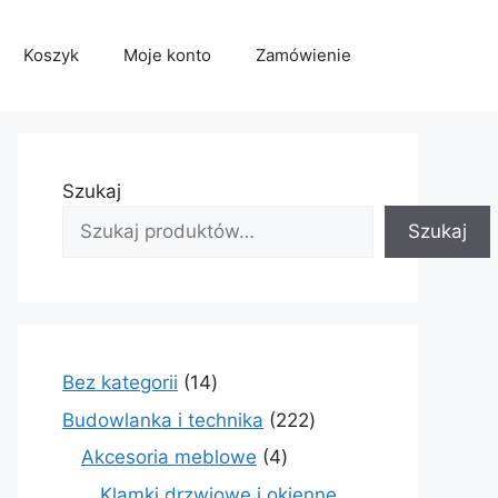
Koszyk
Moje konto
Zamówienie
Szukaj
Szukaj
14
Bez kategorii
14
produktów
222
Budowlanka i technika
222
produkty
4
Akcesoria meblowe
4
produkty
Klamki drzwiowe i okienne,