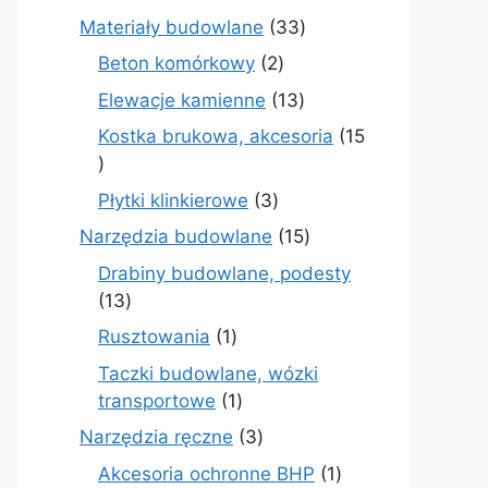
produktów
33
Materiały budowlane
33
produkty
2
Beton komórkowy
2
produkty
13
Elewacje kamienne
13
produktów
Kostka brukowa, akcesoria
15
15
produktów
3
Płytki klinkierowe
3
produkty
15
Narzędzia budowlane
15
produktów
Drabiny budowlane, podesty
13
13
produktów
1
Rusztowania
1
produkt
Taczki budowlane, wózki
1
transportowe
1
produkt
3
Narzędzia ręczne
3
produkty
1
Akcesoria ochronne BHP
1