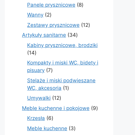
produktów
8
Panele prysznicowe
8
produktów
2
Wanny
2
produkty
12
Zestawy prysznicowe
12
produktów
34
Artykuły sanitarne
34
produkty
Kabiny prysznicowe, brodziki
14
14
produktów
Kompakty i miski WC, bidety i
7
pisuary
7
produktów
Stelaże i miski podwieszane
1
WC, akcesoria
1
produkt
12
Umywalki
12
produktów
9
Meble kuchenne i pokojowe
9
produktów
6
Krzesła
6
produktów
3
Meble kuchenne
3