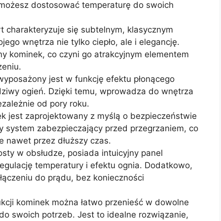
y, możesz dostosować temperaturę do swoich
 charakteryzuje się subtelnym, klasycznym
go wnętrza nie tylko ciepło, ale i elegancję.
ny kominek, co czyni go atrakcyjnym elementem
eniu.
yposażony jest w funkcję efektu płonącego
wdziwy ogień. Dzięki temu, wprowadza do wnętrza
ezależnie od pory roku.
k jest zaprojektowany z myślą o bezpieczeństwie
 system zabezpieczający przed przegrzaniem, co
e nawet przez dłuższy czas.
osty w obsłudze, posiada intuicyjny panel
regulację temperatury i efektu ognia. Dodatkowo,
łączeniu do prądu, bez konieczności
rukcji kominek można łatwo przenieść w dowolne
o swoich potrzeb. Jest to idealne rozwiązanie,