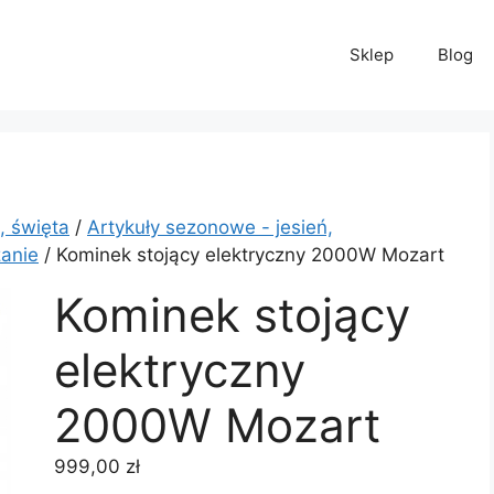
Sklep
Blog
, święta
/
Artykuły sezonowe - jesień,
żanie
/ Kominek stojący elektryczny 2000W Mozart
Kominek stojący
elektryczny
2000W Mozart
999,00
zł