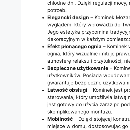
chłodne dni. Dzięki regulacji moc
potrzeb.
Elegancki design
– Kominek Mozart
wyglądem, który wprowadzi do Twoje
Jego estetyka przypomina tradycyj
dekoracyjnym w każdym pomieszcz
Efekt płonącego ognia
– Kominek w
ognia, który wizualnie imituje pra
atmosferę relaksu i przytulności, ni
Bezpieczne użytkowanie
– Komine
użytkowników. Posiada wbudowany
gwarantuje bezpieczne użytkowani
Łatwość obsługi
– Kominek jest pr
sterowania, który umożliwia łatwą 
jest gotowy do użycia zaraz po pod
skomplikowanego montażu.
Mobilność
– Dzięki stojącej konst
miejsce w domu, dostosowując go d