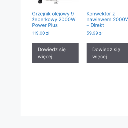
Grzejnik olejowy 9
Konwektor z
żeberkowy 2000W
nawiewem 2000
Power Plus
– Direkt
119,00
zł
59,99
zł
Dowiedz się
Dowiedz się
więcej
więcej