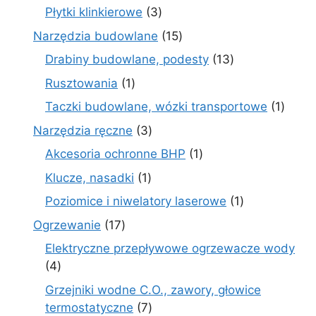
produktów
3
Płytki klinkierowe
3
produkty
15
Narzędzia budowlane
15
produktów
13
Drabiny budowlane, podesty
13
produktów
1
Rusztowania
1
produkt
1
Taczki budowlane, wózki transportowe
1
produ
3
Narzędzia ręczne
3
produkty
1
Akcesoria ochronne BHP
1
produkt
1
Klucze, nasadki
1
produkt
1
Poziomice i niwelatory laserowe
1
produkt
17
Ogrzewanie
17
produktów
Elektryczne przepływowe ogrzewacze wody
4
4
produkty
Grzejniki wodne C.O., zawory, głowice
7
termostatyczne
7