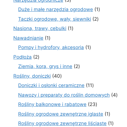
produkty
1
Duże i małe narzędzia ogrodowe
1
produkt
2
Taczki ogrodowe, wały, siewniki
2
produkty
1
Nasiona, trawy, cebulki
1
produkt
1
Nawadnianie
1
produkt
1
Pompy i hydrofory, akcesoria
1
produkt
2
Podłoża
2
produkty
2
Ziemia, kora, grys i inne
2
produkty
40
Rośliny, doniczki
40
produktów
11
Doniczki i osłonki ceramiczne
11
produktów
4
Nawozy i preparaty do roślin domowych
4
prod
23
Rośliny balkonowe i rabatowe
23
produkty
1
Rośliny ogrodowe zewnętrzne iglaste
1
produkt
1
Rośliny ogrodowe zewnętrzne liściaste
1