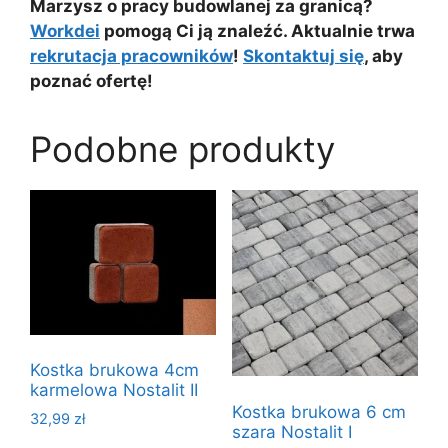
Marzysz o pracy budowlanej za granicą?
Workdei
pomogą Ci ją znaleźć. Aktualnie trwa
rekrutacja pracowników
!
Skontaktuj się
, aby
poznać ofertę!
Podobne produkty
Kostka brukowa 4cm
karmelowa Nostalit II
Kostka brukowa 6 cm
32,99
zł
szara Nostalit I