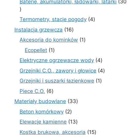
Baterie, akumulatorki, ładowarki, latarki
30
30
produktów
4
Termometry, stacje pogody
4
produkty
16
Instalacja grzewcza
16
produktów
1
Akcesoria do kominków
1
produkt
1
Ecopellet
1
produkt
4
Elektryczne ogrzewacze wody
4
produkty
4
Grzejniki C.O., zawory i głowice
4
produkty
1
Grzejniki i suszarki łazienkowe
1
produkt
6
Piece C.O.
6
produktów
33
Materiały budowlane
33
produkty
2
Beton komórkowy
2
produkty
13
Elewacje kamienne
13
produktów
15
Kostka brukowa, akcesoria
15