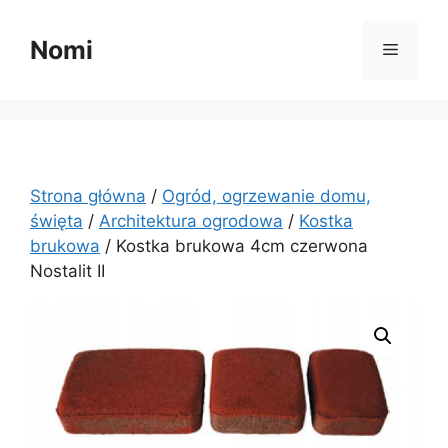
Przejdź
do
Nomi
Menu
treści
Strona główna
/
Ogród, ogrzewanie domu,
święta
/
Architektura ogrodowa
/
Kostka
brukowa
/ Kostka brukowa 4cm czerwona
Nostalit II