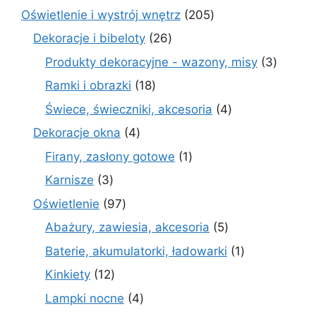
produk
205
Oświetlenie i wystrój wnętrz
205
produktów
26
Dekoracje i bibeloty
26
produktów
3
Produkty dekoracyjne - wazony, misy
3
produk
18
Ramki i obrazki
18
produktów
4
Świece, świeczniki, akcesoria
4
produkty
4
Dekoracje okna
4
produkty
1
Firany, zasłony gotowe
1
produkt
3
Karnisze
3
produkty
97
Oświetlenie
97
produktów
5
Abażury, zawiesia, akcesoria
5
produktów
1
Baterie, akumulatorki, ładowarki
1
produkt
12
Kinkiety
12
produktów
4
Lampki nocne
4
produkty