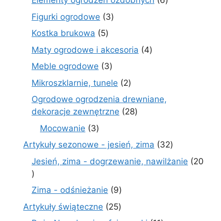
Elementy ogrodzeń ozdobnych
6
produktów
3
Figurki ogrodowe
3
produkty
5
Kostka brukowa
5
produktów
4
Maty ogrodowe i akcesoria
4
produkty
3
Meble ogrodowe
3
produkty
2
Mikroszklarnie, tunele
2
produkty
Ogrodowe ogrodzenia drewniane,
28
dekoracje zewnętrzne
28
produktów
3
Mocowanie
3
produkty
32
Artykuły sezonowe - jesień, zima
32
produkty
Jesień, zima - dogrzewanie, nawilżanie
20
20
produktów
9
Zima - odśnieżanie
9
produktów
25
Artykuły świąteczne
25
produktów