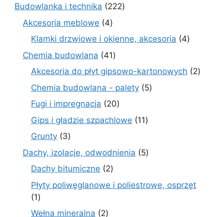
produktów
222
Budowlanka i technika
222
produkty
4
Akcesoria meblowe
4
produkty
4
Klamki drzwiowe i okienne, akcesoria
4
produkt
41
Chemia budowlana
41
produktów
2
Akcesoria do płyt gipsowo-kartonowych
2
prod
5
Chemia budowlana - palety
5
produktów
20
Fugi i impregnacja
20
produktów
11
Gips i gładzie szpachlowe
11
produktów
3
Grunty
3
produkty
5
Dachy, izolacje, odwodnienia
5
produktów
2
Dachy bitumiczne
2
produkty
Płyty poliwęglanowe i poliestrowe, osprzęt
1
1
produkt
2
Wełna mineralna
2