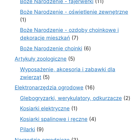
11
Boże Narodzenie - fajerwerki
11
produktów
Boże Narodzenie - oświetlenie zewnętrzne
1
1
produkt
Boże Narodzenie - ozdoby choinkowe i
7
dekoracje mieszkań
7
produktów
6
Boże Narodzenie choinki
6
produktów
5
Artykuły zoologiczne
5
produktów
Wyposażenie, akcesoria i zabawki dla
5
zwierząt
5
produktów
16
Elektronarzędzia ogrodowe
16
produktów
2
Glebogryzarki, werykulatory, odkurzacze
2
prod
1
Kosiarki elektryczne
1
produkt
4
Kosiarki spalinowe i ręczne
4
produkty
9
Pilarki
9
produktów
3
Narzędzia ogrodnicze
3