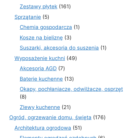
produktów
161
Zestawy płytek
161
produktów
5
Sprzątanie
5
produktów
1
Chemia gospodarcza
1
produkt
3
Kosze na bieliznę
3
produkty
1
Suszarki, akcesoria do suszenia
1
produkt
49
Wyposażenie kuchni
49
produktów
7
Akcesoria AGD
7
produktów
13
Baterie kuchenne
13
produktów
Okapy, pochłaniacze, odwilżacze, osprzęt
8
8
produktów
21
Zlewy kuchenne
21
produktów
176
Ogród, ogrzewanie domu, święta
176
produktów
51
Architektura ogrodowa
51
produktów
6