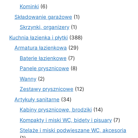
produktów
6
Kominki
6
produktów
1
Składowanie garażowe
1
produkt
1
Skrzynki, organizery
1
produkt
388
Kuchnia łazienka i płytki
388
produktów
29
Armatura łazienkowa
29
produktów
7
Baterie łazienkowe
7
produktów
8
Panele prysznicowe
8
produktów
2
Wanny
2
produkty
12
Zestawy prysznicowe
12
produktów
34
Artykuły sanitarne
34
produkty
14
Kabiny prysznicowe, brodziki
14
produktów
7
Kompakty i miski WC, bidety i pisuary
7
produk
Stelaże i miski podwieszane WC, akcesoria
1