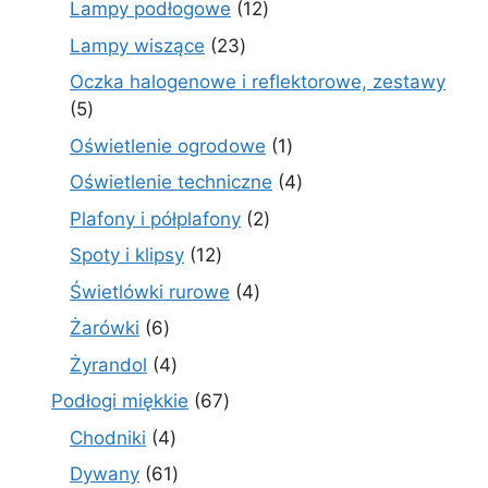
12
Lampy podłogowe
12
produktów
23
Lampy wiszące
23
produkty
Oczka halogenowe i reflektorowe, zestawy
5
5
produktów
1
Oświetlenie ogrodowe
1
produkt
4
Oświetlenie techniczne
4
produkty
2
Plafony i półplafony
2
produkty
12
Spoty i klipsy
12
produktów
4
Świetlówki rurowe
4
produkty
6
Żarówki
6
produktów
4
Żyrandol
4
produkty
67
Podłogi miękkie
67
produktów
4
Chodniki
4
produkty
61
Dywany
61