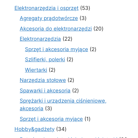
produkty
53
Elektronarzędzia i osprzęt
53
produkty
3
Agregaty prądotwórcze
3
produkty
20
Akcesoria do elektronarzędzi
20
produktów
22
Elektronarzędzia
22
produkty
2
Sprzęt i akcesoria myjące
2
produkty
2
Szlifierki, polerki
2
produkty
2
Wiertarki
2
produkty
2
Narzędzia stołowe
2
produkty
2
Spawarki i akcesoria
2
produkty
Sprężarki i urządzenia ciśnieniowe,
3
akcesoria
3
produkty
1
Sprzęt i akcesoria myjące
1
produkt
34
Hobby&gadżety
34
produkty