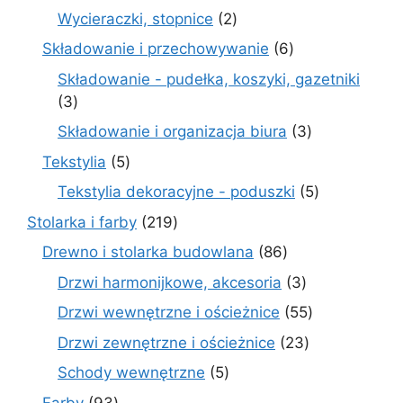
produktów
2
Wycieraczki, stopnice
2
produkty
6
Składowanie i przechowywanie
6
produktów
Składowanie - pudełka, koszyki, gazetniki
3
3
produkty
3
Składowanie i organizacja biura
3
produkty
5
Tekstylia
5
produktów
5
Tekstylia dekoracyjne - poduszki
5
produktów
219
Stolarka i farby
219
produktów
86
Drewno i stolarka budowlana
86
produktów
3
Drzwi harmonijkowe, akcesoria
3
produkty
55
Drzwi wewnętrzne i ościeżnice
55
produktów
23
Drzwi zewnętrzne i ościeżnice
23
produkty
5
Schody wewnętrzne
5
produktów
93
Farby
93