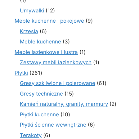
1
produkt
12
Umywalki
12
produktów
9
Meble kuchenne i pokojowe
9
produktów
6
Krzesła
6
produktów
3
Meble kuchenne
3
produkty
1
Meble łazienkowe i lustra
1
produkt
1
Zestawy mebli łazienkowych
1
produkt
261
Płytki
261
produktów
61
Gresy szkliwione i polerowane
61
produktów
15
Gresy techniczne
15
produktów
2
Kamień naturalny, granity, marmury
2
produkty
10
Płytki kuchenne
10
produktów
6
Płytki ścienne wewnętrzne
6
produktów
6
Terakoty
6