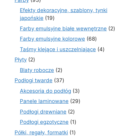
produkty
Efekty dekoracyjne, szablony, tynki
19
japońskie
19
produktów
2
Farby emulsyjne białe wewnętrzne
2
produkty
68
Farby emulsyjne kolorowe
68
produktów
4
Taśmy klejące i uszczelniające
4
produkty
2
Płyty
2
produkty
2
Blaty robocze
2
produkty
37
Podłogi twarde
37
produktów
3
Akcesoria do podłóg
3
produkty
29
Panele laminowane
29
produktów
2
Podłogi drewniane
2
produkty
1
Podłogi egzotyczne
1
produkt
1
Półki, regały, formatki
1