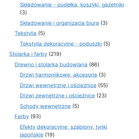
produktów
Składowanie - pudełka, koszyki, gazetniki
3
3
produkty
3
Składowanie i organizacja biura
3
produkty
5
Tekstylia
5
produktów
5
Tekstylia dekoracyjne - poduszki
5
produktów
219
Stolarka i farby
219
produktów
86
Drewno i stolarka budowlana
86
produktów
3
Drzwi harmonijkowe, akcesoria
3
produkty
55
Drzwi wewnętrzne i ościeżnice
55
produktów
23
Drzwi zewnętrzne i ościeżnice
23
produkty
5
Schody wewnętrzne
5
produktów
93
Farby
93
produkty
Efekty dekoracyjne, szablony, tynki
19
japońskie
19