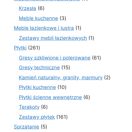
produktów
6
Krzesła
6
produktów
3
Meble kuchenne
3
produkty
1
Meble łazienkowe i lustra
1
produkt
1
Zestawy mebli łazienkowych
1
produkt
261
Płytki
261
produktów
61
Gresy szkliwione i polerowane
61
produktów
15
Gresy techniczne
15
produktów
2
Kamień naturalny, granity, marmury
2
produkty
10
Płytki kuchenne
10
produktów
6
Płytki ścienne wewnętrzne
6
produktów
6
Terakoty
6
produktów
161
Zestawy płytek
161
produktów
5
Sprzątanie
5