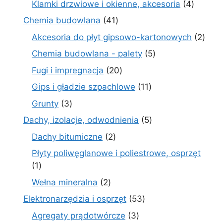
4
Klamki drzwiowe i okienne, akcesoria
4
produkt
41
Chemia budowlana
41
produktów
2
Akcesoria do płyt gipsowo-kartonowych
2
prod
5
Chemia budowlana - palety
5
produktów
20
Fugi i impregnacja
20
produktów
11
Gips i gładzie szpachlowe
11
produktów
3
Grunty
3
produkty
5
Dachy, izolacje, odwodnienia
5
produktów
2
Dachy bitumiczne
2
produkty
Płyty poliwęglanowe i poliestrowe, osprzęt
1
1
produkt
2
Wełna mineralna
2
produkty
53
Elektronarzędzia i osprzęt
53
produkty
3
Agregaty prądotwórcze
3