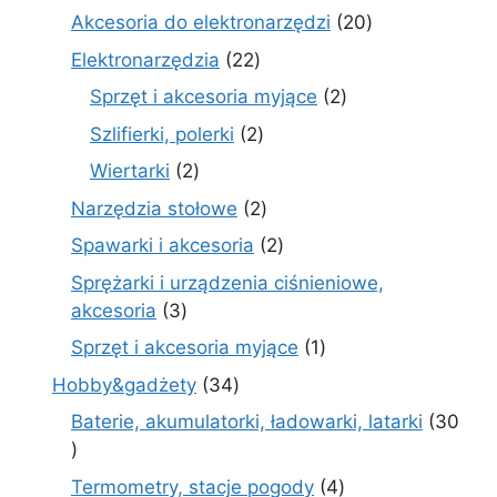
produkty
20
Akcesoria do elektronarzędzi
20
produktów
22
Elektronarzędzia
22
produkty
2
Sprzęt i akcesoria myjące
2
produkty
2
Szlifierki, polerki
2
produkty
2
Wiertarki
2
produkty
2
Narzędzia stołowe
2
produkty
2
Spawarki i akcesoria
2
produkty
Sprężarki i urządzenia ciśnieniowe,
3
akcesoria
3
produkty
1
Sprzęt i akcesoria myjące
1
produkt
34
Hobby&gadżety
34
produkty
Baterie, akumulatorki, ładowarki, latarki
30
30
produktów
4
Termometry, stacje pogody
4