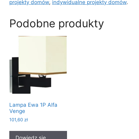
projekty domów
,
indywidualne projekty domów
.
Podobne produkty
Lampa Ewa 1P Alfa
Venge
101,60
zł
Dowiedz się