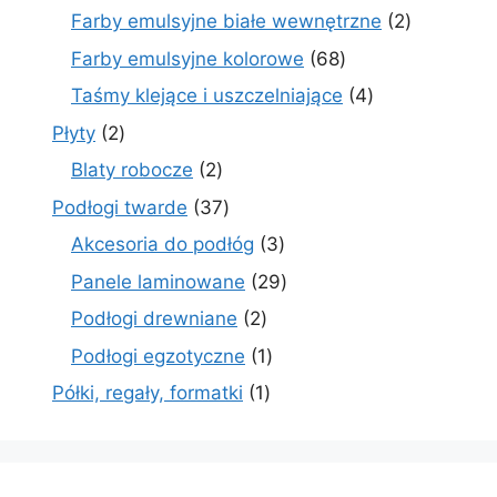
produktów
2
Farby emulsyjne białe wewnętrzne
2
produkty
68
Farby emulsyjne kolorowe
68
produktów
4
Taśmy klejące i uszczelniające
4
produkty
2
Płyty
2
produkty
2
Blaty robocze
2
produkty
37
Podłogi twarde
37
produktów
3
Akcesoria do podłóg
3
produkty
29
Panele laminowane
29
produktów
2
Podłogi drewniane
2
produkty
1
Podłogi egzotyczne
1
produkt
1
Półki, regały, formatki
1
produkt