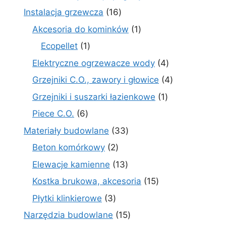
produkty
16
Instalacja grzewcza
16
produktów
1
Akcesoria do kominków
1
produkt
1
Ecopellet
1
produkt
4
Elektryczne ogrzewacze wody
4
produkty
4
Grzejniki C.O., zawory i głowice
4
produkty
1
Grzejniki i suszarki łazienkowe
1
produkt
6
Piece C.O.
6
produktów
33
Materiały budowlane
33
produkty
2
Beton komórkowy
2
produkty
13
Elewacje kamienne
13
produktów
15
Kostka brukowa, akcesoria
15
produktów
3
Płytki klinkierowe
3
produkty
15
Narzędzia budowlane
15