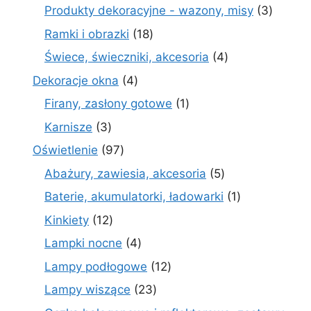
produktów
3
Produkty dekoracyjne - wazony, misy
3
produk
18
Ramki i obrazki
18
produktów
4
Świece, świeczniki, akcesoria
4
produkty
4
Dekoracje okna
4
produkty
1
Firany, zasłony gotowe
1
produkt
3
Karnisze
3
produkty
97
Oświetlenie
97
produktów
5
Abażury, zawiesia, akcesoria
5
produktów
1
Baterie, akumulatorki, ładowarki
1
produkt
12
Kinkiety
12
produktów
4
Lampki nocne
4
produkty
12
Lampy podłogowe
12
produktów
23
Lampy wiszące
23
produkty