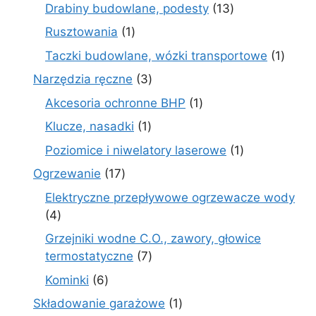
produktów
13
Drabiny budowlane, podesty
13
produktów
1
Rusztowania
1
produkt
1
Taczki budowlane, wózki transportowe
1
produ
3
Narzędzia ręczne
3
produkty
1
Akcesoria ochronne BHP
1
produkt
1
Klucze, nasadki
1
produkt
1
Poziomice i niwelatory laserowe
1
produkt
17
Ogrzewanie
17
produktów
Elektryczne przepływowe ogrzewacze wody
4
4
produkty
Grzejniki wodne C.O., zawory, głowice
7
termostatyczne
7
produktów
6
Kominki
6
produktów
1
Składowanie garażowe
1