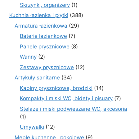
produkt
1
Skrzynki, organizery
1
produkt
388
Kuchnia łazienka i płytki
388
produktów
29
Armatura łazienkowa
29
produktów
7
Baterie łazienkowe
7
produktów
8
Panele prysznicowe
8
produktów
2
Wanny
2
produkty
12
Zestawy prysznicowe
12
produktów
34
Artykuły sanitarne
34
produkty
14
Kabiny prysznicowe, brodziki
14
produktów
7
Kompakty i miski WC, bidety i pisuary
7
produk
Stelaże i miski podwieszane WC, akcesoria
1
1
produkt
12
Umywalki
12
produktów
9
Meble kuchenne i pokojowe
9