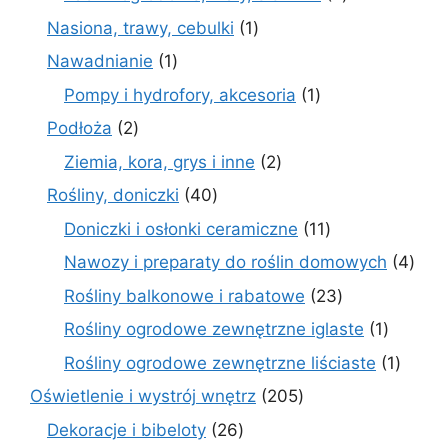
produkty
1
Nasiona, trawy, cebulki
1
produkt
1
Nawadnianie
1
produkt
1
Pompy i hydrofory, akcesoria
1
produkt
2
Podłoża
2
produkty
2
Ziemia, kora, grys i inne
2
produkty
40
Rośliny, doniczki
40
produktów
11
Doniczki i osłonki ceramiczne
11
produktów
4
Nawozy i preparaty do roślin domowych
4
prod
23
Rośliny balkonowe i rabatowe
23
produkty
1
Rośliny ogrodowe zewnętrzne iglaste
1
produkt
1
Rośliny ogrodowe zewnętrzne liściaste
1
produk
205
Oświetlenie i wystrój wnętrz
205
produktów
26
Dekoracje i bibeloty
26