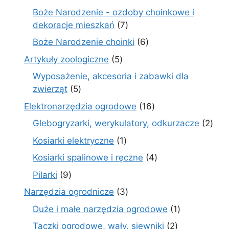
produkt
Boże Narodzenie - ozdoby choinkowe i
7
dekoracje mieszkań
7
produktów
6
Boże Narodzenie choinki
6
produktów
5
Artykuły zoologiczne
5
produktów
Wyposażenie, akcesoria i zabawki dla
5
zwierząt
5
produktów
16
Elektronarzędzia ogrodowe
16
produktów
2
Glebogryzarki, werykulatory, odkurzacze
2
prod
1
Kosiarki elektryczne
1
produkt
4
Kosiarki spalinowe i ręczne
4
produkty
9
Pilarki
9
produktów
3
Narzędzia ogrodnicze
3
produkty
1
Duże i małe narzędzia ogrodowe
1
produkt
2
Taczki ogrodowe, wały, siewniki
2