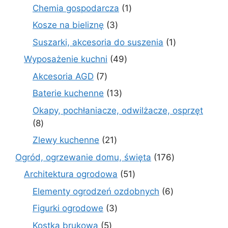
produktów
1
Chemia gospodarcza
1
produkt
3
Kosze na bieliznę
3
produkty
1
Suszarki, akcesoria do suszenia
1
produkt
49
Wyposażenie kuchni
49
produktów
7
Akcesoria AGD
7
produktów
13
Baterie kuchenne
13
produktów
Okapy, pochłaniacze, odwilżacze, osprzęt
8
8
produktów
21
Zlewy kuchenne
21
produktów
176
Ogród, ogrzewanie domu, święta
176
produktów
51
Architektura ogrodowa
51
produktów
6
Elementy ogrodzeń ozdobnych
6
produktów
3
Figurki ogrodowe
3
produkty
5
Kostka brukowa
5