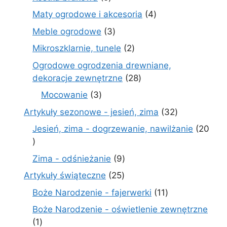
produktów
4
Maty ogrodowe i akcesoria
4
produkty
3
Meble ogrodowe
3
produkty
2
Mikroszklarnie, tunele
2
produkty
Ogrodowe ogrodzenia drewniane,
28
dekoracje zewnętrzne
28
produktów
3
Mocowanie
3
produkty
32
Artykuły sezonowe - jesień, zima
32
produkty
Jesień, zima - dogrzewanie, nawilżanie
20
20
produktów
9
Zima - odśnieżanie
9
produktów
25
Artykuły świąteczne
25
produktów
11
Boże Narodzenie - fajerwerki
11
produktów
Boże Narodzenie - oświetlenie zewnętrzne
1
1