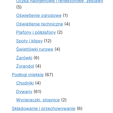
Oczka halogenowe i reflektorowe, zestawy
5
5
produktów
1
Oświetlenie ogrodowe
1
produkt
4
Oświetlenie techniczne
4
produkty
2
Plafony i półplafony
2
produkty
12
Spoty i klipsy
12
produktów
4
Świetlówki rurowe
4
produkty
6
Żarówki
6
produktów
4
Żyrandol
4
produkty
67
Podłogi miękkie
67
produktów
4
Chodniki
4
produkty
61
Dywany
61
produktów
2
Wycieraczki, stopnice
2
produkty
6
Składowanie i przechowywanie
6