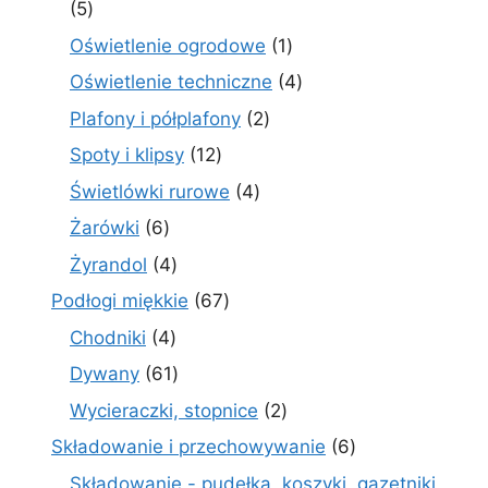
5
5
produktów
1
Oświetlenie ogrodowe
1
produkt
4
Oświetlenie techniczne
4
produkty
2
Plafony i półplafony
2
produkty
12
Spoty i klipsy
12
produktów
4
Świetlówki rurowe
4
produkty
6
Żarówki
6
produktów
4
Żyrandol
4
produkty
67
Podłogi miękkie
67
produktów
4
Chodniki
4
produkty
61
Dywany
61
produktów
2
Wycieraczki, stopnice
2
produkty
6
Składowanie i przechowywanie
6
produktów
Składowanie - pudełka, koszyki, gazetniki