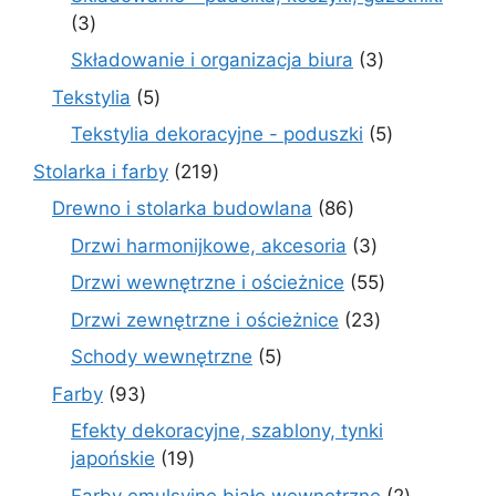
3
3
produkty
3
Składowanie i organizacja biura
3
produkty
5
Tekstylia
5
produktów
5
Tekstylia dekoracyjne - poduszki
5
produktów
219
Stolarka i farby
219
produktów
86
Drewno i stolarka budowlana
86
produktów
3
Drzwi harmonijkowe, akcesoria
3
produkty
55
Drzwi wewnętrzne i ościeżnice
55
produktów
23
Drzwi zewnętrzne i ościeżnice
23
produkty
5
Schody wewnętrzne
5
produktów
93
Farby
93
produkty
Efekty dekoracyjne, szablony, tynki
19
japońskie
19
produktów
2
Farby emulsyjne białe wewnętrzne
2