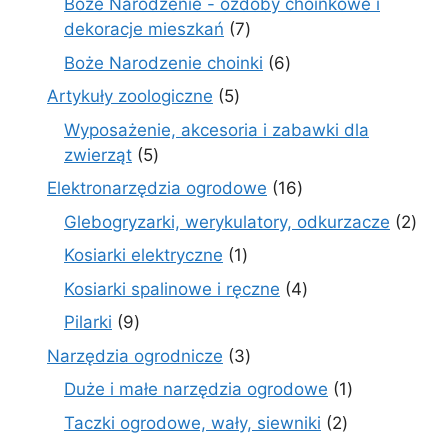
Boże Narodzenie - ozdoby choinkowe i
7
dekoracje mieszkań
7
produktów
6
Boże Narodzenie choinki
6
produktów
5
Artykuły zoologiczne
5
produktów
Wyposażenie, akcesoria i zabawki dla
5
zwierząt
5
produktów
16
Elektronarzędzia ogrodowe
16
produktów
2
Glebogryzarki, werykulatory, odkurzacze
2
prod
1
Kosiarki elektryczne
1
produkt
4
Kosiarki spalinowe i ręczne
4
produkty
9
Pilarki
9
produktów
3
Narzędzia ogrodnicze
3
produkty
1
Duże i małe narzędzia ogrodowe
1
produkt
2
Taczki ogrodowe, wały, siewniki
2
produkty