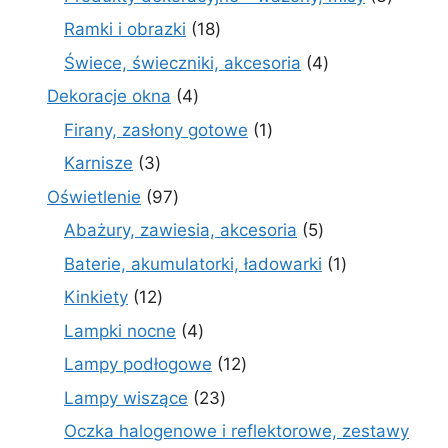
produk
18
Ramki i obrazki
18
produktów
4
Świece, świeczniki, akcesoria
4
produkty
4
Dekoracje okna
4
produkty
1
Firany, zasłony gotowe
1
produkt
3
Karnisze
3
produkty
97
Oświetlenie
97
produktów
5
Abażury, zawiesia, akcesoria
5
produktów
1
Baterie, akumulatorki, ładowarki
1
produkt
12
Kinkiety
12
produktów
4
Lampki nocne
4
produkty
12
Lampy podłogowe
12
produktów
23
Lampy wiszące
23
produkty
Oczka halogenowe i reflektorowe, zestawy