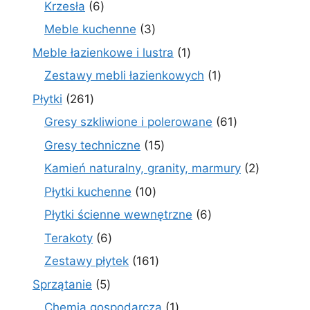
6
Krzesła
6
produktów
3
Meble kuchenne
3
produkty
1
Meble łazienkowe i lustra
1
produkt
1
Zestawy mebli łazienkowych
1
produkt
261
Płytki
261
produktów
61
Gresy szkliwione i polerowane
61
produktów
15
Gresy techniczne
15
produktów
2
Kamień naturalny, granity, marmury
2
produkty
10
Płytki kuchenne
10
produktów
6
Płytki ścienne wewnętrzne
6
produktów
6
Terakoty
6
produktów
161
Zestawy płytek
161
produktów
5
Sprzątanie
5
produktów
1
Chemia gospodarcza
1