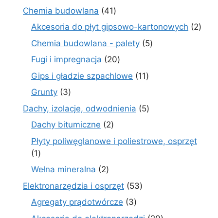
produkt
41
Chemia budowlana
41
produktów
2
Akcesoria do płyt gipsowo-kartonowych
2
prod
5
Chemia budowlana - palety
5
produktów
20
Fugi i impregnacja
20
produktów
11
Gips i gładzie szpachlowe
11
produktów
3
Grunty
3
produkty
5
Dachy, izolacje, odwodnienia
5
produktów
2
Dachy bitumiczne
2
produkty
Płyty poliwęglanowe i poliestrowe, osprzęt
1
1
produkt
2
Wełna mineralna
2
produkty
53
Elektronarzędzia i osprzęt
53
produkty
3
Agregaty prądotwórcze
3
produkty
20