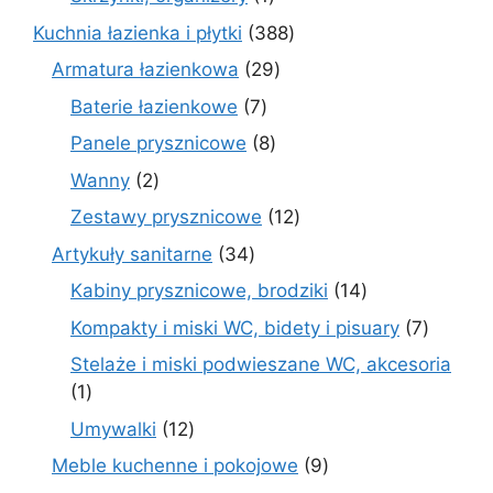
produkt
388
Kuchnia łazienka i płytki
388
produktów
29
Armatura łazienkowa
29
produktów
7
Baterie łazienkowe
7
produktów
8
Panele prysznicowe
8
produktów
2
Wanny
2
produkty
12
Zestawy prysznicowe
12
produktów
34
Artykuły sanitarne
34
produkty
14
Kabiny prysznicowe, brodziki
14
produktów
7
Kompakty i miski WC, bidety i pisuary
7
produk
Stelaże i miski podwieszane WC, akcesoria
1
1
produkt
12
Umywalki
12
produktów
9
Meble kuchenne i pokojowe
9
produktów