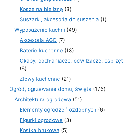
produkt
3
Kosze na bieliznę
3
produkty
1
Suszarki, akcesoria do suszenia
1
produkt
49
Wyposażenie kuchni
49
produktów
7
Akcesoria AGD
7
produktów
13
Baterie kuchenne
13
produktów
Okapy, pochłaniacze, odwilżacze, osprzęt
8
8
produktów
21
Zlewy kuchenne
21
produktów
176
Ogród, ogrzewanie domu, święta
176
produktów
51
Architektura ogrodowa
51
produktów
6
Elementy ogrodzeń ozdobnych
6
produktów
3
Figurki ogrodowe
3
produkty
5
Kostka brukowa
5
produktów