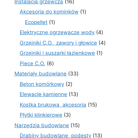
16
Instalacja grzewcza
16
produktów
1
Akcesoria do kominków
1
produkt
1
Ecopellet
1
produkt
4
Elektryczne ogrzewacze wody
4
produkty
4
Grzejniki C.O., zawory i głowice
4
produkty
1
Grzejniki i suszarki łazienkowe
1
produkt
6
Piece C.O.
6
produktów
33
Materiały budowlane
33
produkty
2
Beton komórkowy
2
produkty
13
Elewacje kamienne
13
produktów
15
Kostka brukowa, akcesoria
15
produktów
3
Płytki klinkierowe
3
produkty
15
Narzędzia budowlane
15
produktów
13
Drabiny budowlane, podesty
13