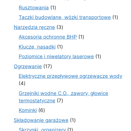
produktów
1
Rusztowania
1
produkt
1
Taczki budowlane, wózki transportowe
1
produ
3
Narzędzia ręczne
3
produkty
1
Akcesoria ochronne BHP
1
produkt
1
Klucze, nasadki
1
produkt
1
Poziomice i niwelatory laserowe
1
produkt
17
Ogrzewanie
17
produktów
Elektryczne przepływowe ogrzewacze wody
4
4
produkty
Grzejniki wodne C.O., zawory, głowice
7
termostatyczne
7
produktów
6
Kominki
6
produktów
1
Składowanie garażowe
1
produkt
1
Skrzynki, organizery
1