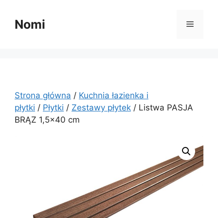
Przejdź
do
Nomi
Menu
treści
Strona główna
/
Kuchnia łazienka i
płytki
/
Płytki
/
Zestawy płytek
/ Listwa PASJA
BRĄZ 1,5×40 cm