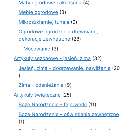
4
Maty ogrodowe i akcesoria
4
produkty
3
Meble ogrodowe
3
produkty
2
Mikroszklarnie, tunele
2
produkty
Ogrodowe ogrodzenia drewniane,
28
dekoracje zewnętrzne
28
produktów
3
Mocowanie
3
produkty
32
Artykuły sezonowe - jesień, zima
32
produkty
Jesień, zima - dogrzewanie, nawilżanie
20
20
produktów
9
Zima - odśnieżanie
9
produktów
25
Artykuły świąteczne
25
produktów
11
Boże Narodzenie - fajerwerki
11
produktów
Boże Narodzenie - oświetlenie zewnętrzne
1
1
produkt