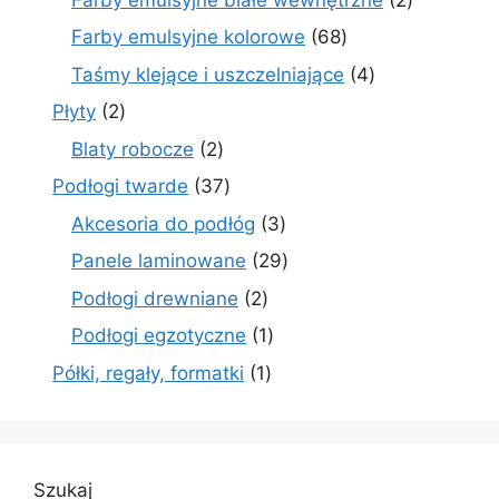
produkty
68
Farby emulsyjne kolorowe
68
produktów
4
Taśmy klejące i uszczelniające
4
produkty
2
Płyty
2
produkty
2
Blaty robocze
2
produkty
37
Podłogi twarde
37
produktów
3
Akcesoria do podłóg
3
produkty
29
Panele laminowane
29
produktów
2
Podłogi drewniane
2
produkty
1
Podłogi egzotyczne
1
produkt
1
Półki, regały, formatki
1
produkt
Szukaj