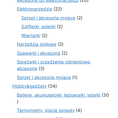
Akcesoria do elektronarzędzi
20
produktów
22
Elektronarzędzia
22
produkty
2
Sprzęt i akcesoria myjące
2
produkty
2
Szlifierki, polerki
2
produkty
2
Wiertarki
2
produkty
2
Narzędzia stołowe
2
produkty
2
Spawarki i akcesoria
2
produkty
Sprężarki i urządzenia ciśnieniowe,
3
akcesoria
3
produkty
1
Sprzęt i akcesoria myjące
1
produkt
34
Hobby&gadżety
34
produkty
Baterie, akumulatorki, ładowarki, latarki
30
30
produktów
4
Termometry, stacje pogody
4
produkty