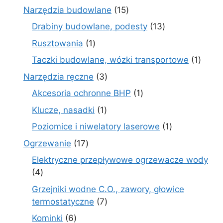
produkty
15
Narzędzia budowlane
15
produktów
13
Drabiny budowlane, podesty
13
produktów
1
Rusztowania
1
produkt
1
Taczki budowlane, wózki transportowe
1
produ
3
Narzędzia ręczne
3
produkty
1
Akcesoria ochronne BHP
1
produkt
1
Klucze, nasadki
1
produkt
1
Poziomice i niwelatory laserowe
1
produkt
17
Ogrzewanie
17
produktów
Elektryczne przepływowe ogrzewacze wody
4
4
produkty
Grzejniki wodne C.O., zawory, głowice
7
termostatyczne
7
produktów
6
Kominki
6