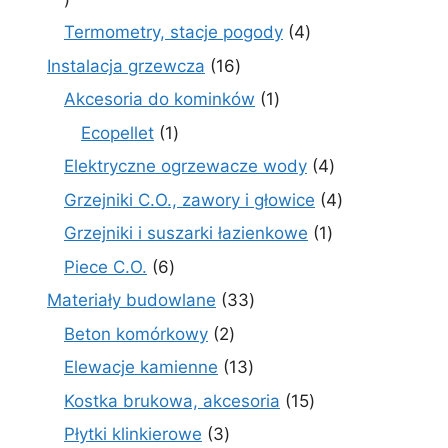
produktów
4
Termometry, stacje pogody
4
produkty
16
Instalacja grzewcza
16
produktów
1
Akcesoria do kominków
1
produkt
1
Ecopellet
1
produkt
4
Elektryczne ogrzewacze wody
4
produkty
4
Grzejniki C.O., zawory i głowice
4
produkty
1
Grzejniki i suszarki łazienkowe
1
produkt
6
Piece C.O.
6
produktów
33
Materiały budowlane
33
produkty
2
Beton komórkowy
2
produkty
13
Elewacje kamienne
13
produktów
15
Kostka brukowa, akcesoria
15
produktów
3
Płytki klinkierowe
3