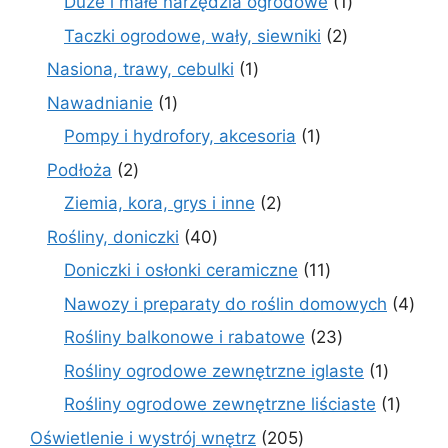
1
Duże i małe narzędzia ogrodowe
1
produkt
2
Taczki ogrodowe, wały, siewniki
2
produkty
1
Nasiona, trawy, cebulki
1
produkt
1
Nawadnianie
1
produkt
1
Pompy i hydrofory, akcesoria
1
produkt
2
Podłoża
2
produkty
2
Ziemia, kora, grys i inne
2
produkty
40
Rośliny, doniczki
40
produktów
11
Doniczki i osłonki ceramiczne
11
produktów
4
Nawozy i preparaty do roślin domowych
4
prod
23
Rośliny balkonowe i rabatowe
23
produkty
1
Rośliny ogrodowe zewnętrzne iglaste
1
produkt
1
Rośliny ogrodowe zewnętrzne liściaste
1
produk
205
Oświetlenie i wystrój wnętrz
205