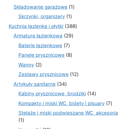
produktów
1
Składowanie garażowe
1
produkt
1
Skrzynki, organizery
1
produkt
388
Kuchnia łazienka i płytki
388
produktów
29
Armatura łazienkowa
29
produktów
7
Baterie łazienkowe
7
produktów
8
Panele prysznicowe
8
produktów
2
Wanny
2
produkty
12
Zestawy prysznicowe
12
produktów
34
Artykuły sanitarne
34
produkty
14
Kabiny prysznicowe, brodziki
14
produktów
7
Kompakty i miski WC, bidety i pisuary
7
produk
Stelaże i miski podwieszane WC, akcesoria
1
1
produkt