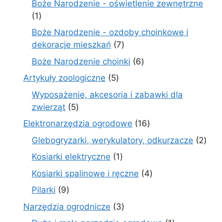
Boże Narodzenie - oświetlenie zewnętrzne
1
1
produkt
Boże Narodzenie - ozdoby choinkowe i
7
dekoracje mieszkań
7
produktów
6
Boże Narodzenie choinki
6
produktów
5
Artykuły zoologiczne
5
produktów
Wyposażenie, akcesoria i zabawki dla
5
zwierząt
5
produktów
16
Elektronarzędzia ogrodowe
16
produktów
2
Glebogryzarki, werykulatory, odkurzacze
2
prod
1
Kosiarki elektryczne
1
produkt
4
Kosiarki spalinowe i ręczne
4
produkty
9
Pilarki
9
produktów
3
Narzędzia ogrodnicze
3
produkty