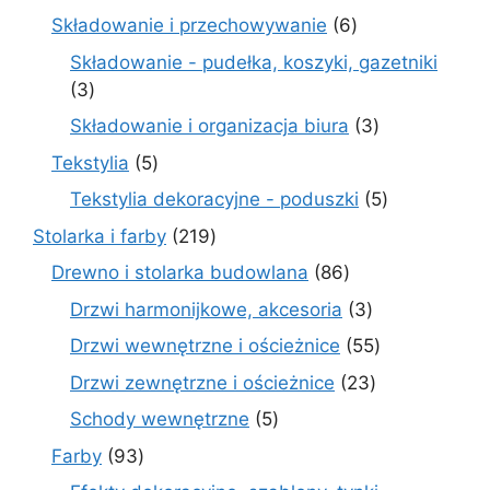
produkty
6
Składowanie i przechowywanie
6
produktów
Składowanie - pudełka, koszyki, gazetniki
3
3
produkty
3
Składowanie i organizacja biura
3
produkty
5
Tekstylia
5
produktów
5
Tekstylia dekoracyjne - poduszki
5
produktów
219
Stolarka i farby
219
produktów
86
Drewno i stolarka budowlana
86
produktów
3
Drzwi harmonijkowe, akcesoria
3
produkty
55
Drzwi wewnętrzne i ościeżnice
55
produktów
23
Drzwi zewnętrzne i ościeżnice
23
produkty
5
Schody wewnętrzne
5
produktów
93
Farby
93
produkty