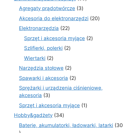
produkty
3
Agregaty prądotwórcze
3
produkty
20
Akcesoria do elektronarzędzi
20
produktów
22
Elektronarzędzia
22
produkty
2
Sprzęt i akcesoria myjące
2
produkty
2
Szlifierki, polerki
2
produkty
2
Wiertarki
2
produkty
2
Narzędzia stołowe
2
produkty
2
Spawarki i akcesoria
2
produkty
Sprężarki i urządzenia ciśnieniowe,
3
akcesoria
3
produkty
1
Sprzęt i akcesoria myjące
1
produkt
34
Hobby&gadżety
34
produkty
Baterie, akumulatorki, ładowarki, latarki
30
30