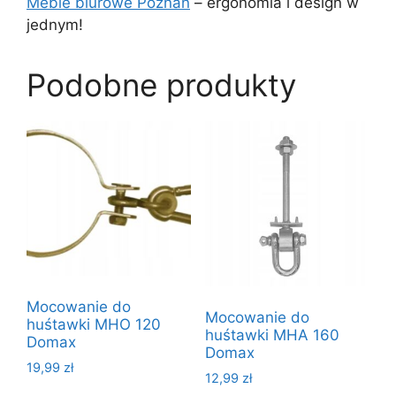
Meble biurowe Poznań
– ergonomia i design w
jednym!
Podobne produkty
Mocowanie do
Mocowanie do
huśtawki MHO 120
huśtawki MHA 160
Domax
Domax
19,99
zł
12,99
zł