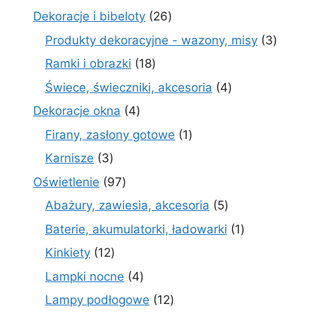
produktów
26
Dekoracje i bibeloty
26
produktów
3
Produkty dekoracyjne - wazony, misy
3
produk
18
Ramki i obrazki
18
produktów
4
Świece, świeczniki, akcesoria
4
produkty
4
Dekoracje okna
4
produkty
1
Firany, zasłony gotowe
1
produkt
3
Karnisze
3
produkty
97
Oświetlenie
97
produktów
5
Abażury, zawiesia, akcesoria
5
produktów
1
Baterie, akumulatorki, ładowarki
1
produkt
12
Kinkiety
12
produktów
4
Lampki nocne
4
produkty
12
Lampy podłogowe
12