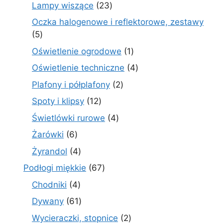
produktów
23
Lampy wiszące
23
produkty
Oczka halogenowe i reflektorowe, zestawy
5
5
produktów
1
Oświetlenie ogrodowe
1
produkt
4
Oświetlenie techniczne
4
produkty
2
Plafony i półplafony
2
produkty
12
Spoty i klipsy
12
produktów
4
Świetlówki rurowe
4
produkty
6
Żarówki
6
produktów
4
Żyrandol
4
produkty
67
Podłogi miękkie
67
produktów
4
Chodniki
4
produkty
61
Dywany
61
produktów
2
Wycieraczki, stopnice
2