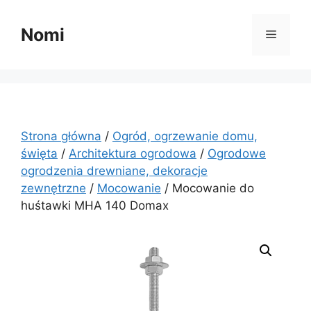
Przejdź
do
Nomi
Menu
treści
Strona główna
/
Ogród, ogrzewanie domu,
święta
/
Architektura ogrodowa
/
Ogrodowe
ogrodzenia drewniane, dekoracje
zewnętrzne
/
Mocowanie
/ Mocowanie do
huśtawki MHA 140 Domax