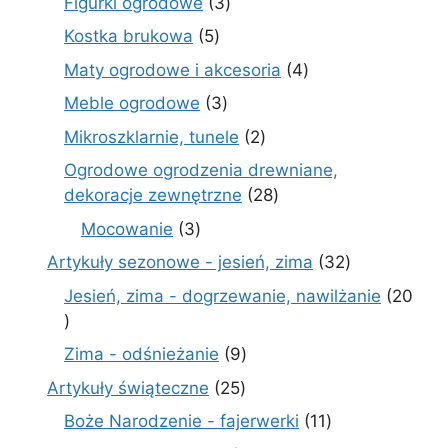
3
Figurki ogrodowe
3
produkty
5
Kostka brukowa
5
produktów
4
Maty ogrodowe i akcesoria
4
produkty
3
Meble ogrodowe
3
produkty
2
Mikroszklarnie, tunele
2
produkty
Ogrodowe ogrodzenia drewniane,
28
dekoracje zewnętrzne
28
produktów
3
Mocowanie
3
produkty
32
Artykuły sezonowe - jesień, zima
32
produkty
Jesień, zima - dogrzewanie, nawilżanie
20
20
produktów
9
Zima - odśnieżanie
9
produktów
25
Artykuły świąteczne
25
produktów
11
Boże Narodzenie - fajerwerki
11
produktów