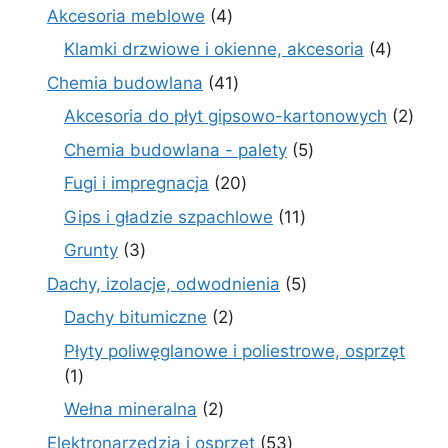
produkty
4
Akcesoria meblowe
4
produkty
4
Klamki drzwiowe i okienne, akcesoria
4
produkt
41
Chemia budowlana
41
produktów
2
Akcesoria do płyt gipsowo-kartonowych
2
prod
5
Chemia budowlana - palety
5
produktów
20
Fugi i impregnacja
20
produktów
11
Gips i gładzie szpachlowe
11
produktów
3
Grunty
3
produkty
5
Dachy, izolacje, odwodnienia
5
produktów
2
Dachy bitumiczne
2
produkty
Płyty poliwęglanowe i poliestrowe, osprzęt
1
1
produkt
2
Wełna mineralna
2
produkty
53
Elektronarzędzia i osprzęt
53