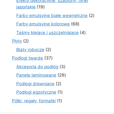
Efekty dekoracyjne, szablony, tynki
19
japońskie
19
produktów
2
Farby emulsyjne białe wewnętrzne
2
produkty
68
Farby emulsyjne kolorowe
68
produktów
4
Taśmy klejące i uszczelniające
4
produkty
2
Płyty
2
produkty
2
Blaty robocze
2
produkty
37
Podłogi twarde
37
produktów
3
Akcesoria do podłóg
3
produkty
29
Panele laminowane
29
produktów
2
Podłogi drewniane
2
produkty
1
Podłogi egzotyczne
1
produkt
1
Półki, regały, formatki
1
produkt