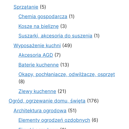
produktów
5
Sprzątanie
5
produktów
1
Chemia gospodarcza
1
produkt
3
Kosze na bieliznę
3
produkty
1
Suszarki, akcesoria do suszenia
1
produkt
49
Wyposażenie kuchni
49
produktów
7
Akcesoria AGD
7
produktów
13
Baterie kuchenne
13
produktów
Okapy, pochłaniacze, odwilżacze, osprzęt
8
8
produktów
21
Zlewy kuchenne
21
produktów
176
Ogród, ogrzewanie domu, święta
176
produktów
51
Architektura ogrodowa
51
produktów
6
Elementy ogrodzeń ozdobnych
6
produktów