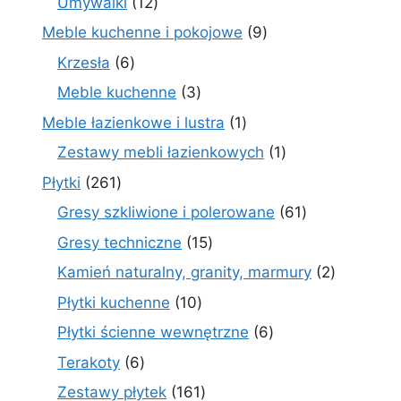
12
Umywalki
12
produktów
9
Meble kuchenne i pokojowe
9
produktów
6
Krzesła
6
produktów
3
Meble kuchenne
3
produkty
1
Meble łazienkowe i lustra
1
produkt
1
Zestawy mebli łazienkowych
1
produkt
261
Płytki
261
produktów
61
Gresy szkliwione i polerowane
61
produktów
15
Gresy techniczne
15
produktów
2
Kamień naturalny, granity, marmury
2
produkty
10
Płytki kuchenne
10
produktów
6
Płytki ścienne wewnętrzne
6
produktów
6
Terakoty
6
produktów
161
Zestawy płytek
161