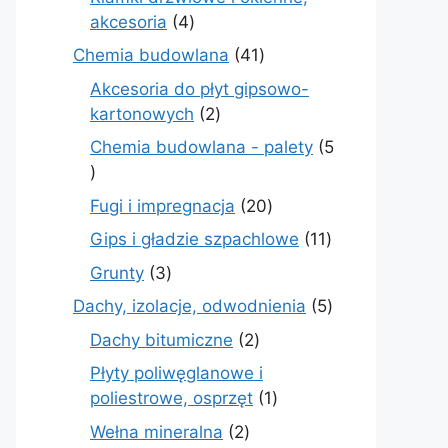
4
akcesoria
4
produkty
41
Chemia budowlana
41
produktów
Akcesoria do płyt gipsowo-
2
kartonowych
2
produkty
Chemia budowlana - palety
5
5
produktów
20
Fugi i impregnacja
20
produktów
11
Gips i gładzie szpachlowe
11
produktów
3
Grunty
3
produkty
5
Dachy, izolacje, odwodnienia
5
produktów
2
Dachy bitumiczne
2
produkty
Płyty poliwęglanowe i
1
poliestrowe, osprzęt
1
produkt
2
Wełna mineralna
2