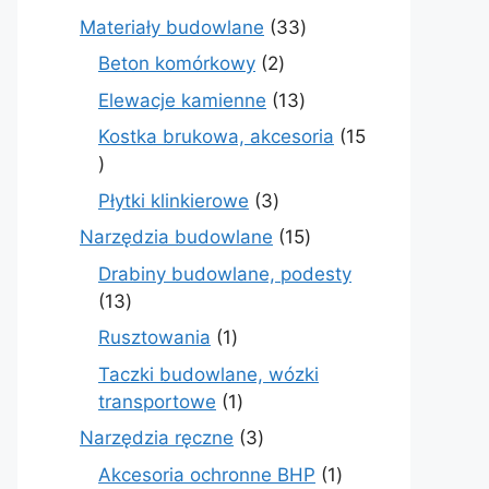
produktów
33
Materiały budowlane
33
produkty
2
Beton komórkowy
2
produkty
13
Elewacje kamienne
13
produktów
Kostka brukowa, akcesoria
15
15
produktów
3
Płytki klinkierowe
3
produkty
15
Narzędzia budowlane
15
produktów
Drabiny budowlane, podesty
13
13
produktów
1
Rusztowania
1
produkt
Taczki budowlane, wózki
1
transportowe
1
produkt
3
Narzędzia ręczne
3
produkty
1
Akcesoria ochronne BHP
1