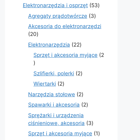
produkty
53
Elektronarzędzia i osprzęt
53
produkty
3
Agregaty prądotwórcze
3
produkty
Akcesoria do elektronarzędzi
20
20
produktów
22
Elektronarzędzia
22
produkty
Sprzęt i akcesoria myjące
2
2
produkty
2
Szlifierki, polerki
2
produkty
2
Wiertarki
2
produkty
2
Narzędzia stołowe
2
produkty
2
Spawarki i akcesoria
2
produkty
Sprężarki i urządzenia
3
ciśnieniowe, akcesoria
3
produkty
1
Sprzęt i akcesoria myjące
1