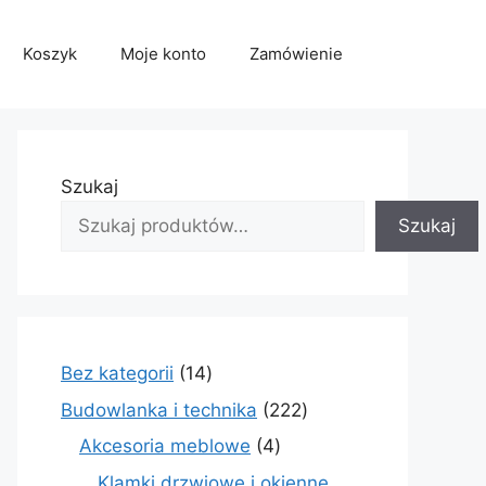
Koszyk
Moje konto
Zamówienie
Szukaj
Szukaj
14
Bez kategorii
14
produktów
222
Budowlanka i technika
222
produkty
4
Akcesoria meblowe
4
produkty
Klamki drzwiowe i okienne,