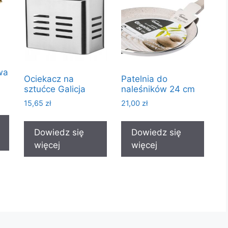
wa
Ociekacz na
Patelnia do
sztućce Galicja
naleśników 24 cm
15,65
zł
21,00
zł
Dowiedz się
Dowiedz się
więcej
więcej