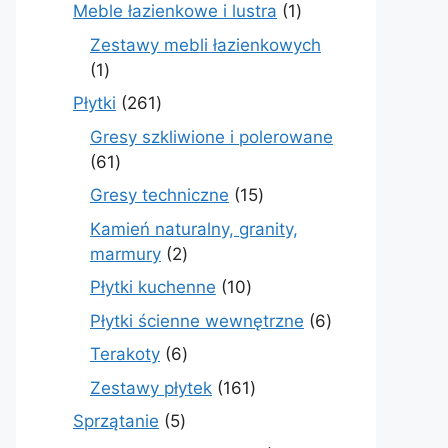
produkty
1
Meble łazienkowe i lustra
1
produkt
Zestawy mebli łazienkowych
1
1
produkt
261
Płytki
261
produktów
Gresy szkliwione i polerowane
61
61
produktów
15
Gresy techniczne
15
produktów
Kamień naturalny, granity,
2
marmury
2
produkty
10
Płytki kuchenne
10
produktów
6
Płytki ścienne wewnętrzne
6
produktów
6
Terakoty
6
produktów
161
Zestawy płytek
161
produktów
5
Sprzątanie
5
produktów