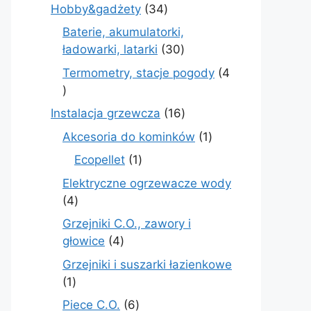
produkt
34
Hobby&gadżety
34
produkty
Baterie, akumulatorki,
30
ładowarki, latarki
30
produktów
Termometry, stacje pogody
4
4
produkty
16
Instalacja grzewcza
16
produktów
1
Akcesoria do kominków
1
produkt
1
Ecopellet
1
produkt
Elektryczne ogrzewacze wody
4
4
produkty
Grzejniki C.O., zawory i
4
głowice
4
produkty
Grzejniki i suszarki łazienkowe
1
1
produkt
6
Piece C.O.
6