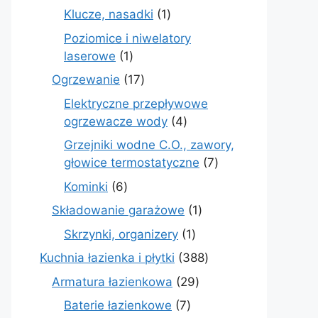
produkt
1
Klucze, nasadki
1
produkt
Poziomice i niwelatory
1
laserowe
1
produkt
17
Ogrzewanie
17
produktów
Elektryczne przepływowe
4
ogrzewacze wody
4
produkty
Grzejniki wodne C.O., zawory,
7
głowice termostatyczne
7
produktów
6
Kominki
6
produktów
1
Składowanie garażowe
1
produkt
1
Skrzynki, organizery
1
produkt
388
Kuchnia łazienka i płytki
388
produktów
29
Armatura łazienkowa
29
produktów
7
Baterie łazienkowe
7