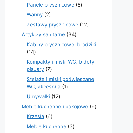
produktów
8
Panele prysznicowe
8
produktów
2
Wanny
2
produkty
12
Zestawy prysznicowe
12
produktów
34
Artykuły sanitarne
34
produkty
Kabiny prysznicowe, brodziki
14
14
produktów
Kompakty i miski WC, bidety i
7
pisuary
7
produktów
Stelaże i miski podwieszane
1
WC, akcesoria
1
produkt
12
Umywalki
12
produktów
9
Meble kuchenne i pokojowe
9
produktów
6
Krzesła
6
produktów
3
Meble kuchenne
3