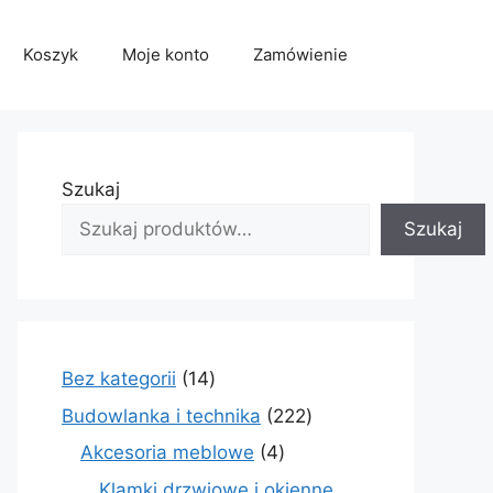
Koszyk
Moje konto
Zamówienie
Szukaj
Szukaj
14
Bez kategorii
14
produktów
222
Budowlanka i technika
222
produkty
4
Akcesoria meblowe
4
produkty
Klamki drzwiowe i okienne,