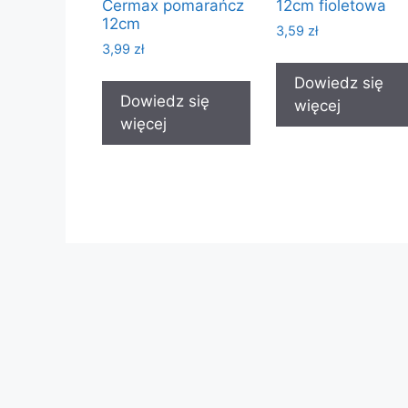
Cermax pomarańcz
12cm fioletowa
12cm
3,59
zł
3,99
zł
Dowiedz się
Dowiedz się
więcej
więcej