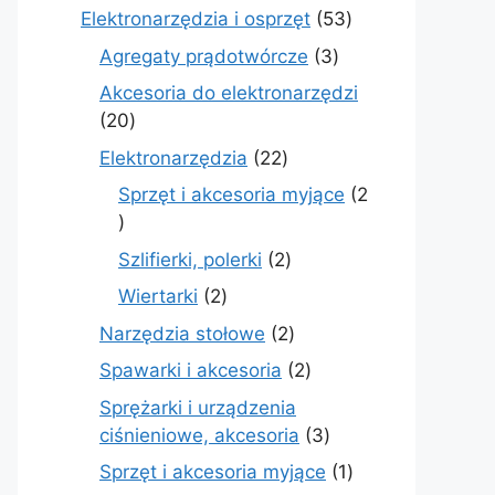
produkty
53
Elektronarzędzia i osprzęt
53
produkty
3
Agregaty prądotwórcze
3
produkty
Akcesoria do elektronarzędzi
20
20
produktów
22
Elektronarzędzia
22
produkty
Sprzęt i akcesoria myjące
2
2
produkty
2
Szlifierki, polerki
2
produkty
2
Wiertarki
2
produkty
2
Narzędzia stołowe
2
produkty
2
Spawarki i akcesoria
2
produkty
Sprężarki i urządzenia
3
ciśnieniowe, akcesoria
3
produkty
1
Sprzęt i akcesoria myjące
1