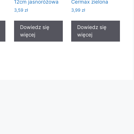
12cm jasnoróżowa
Cermax zielona
3,59
zł
3,99
zł
Dowiedz się
Dowiedz się
więcej
więcej