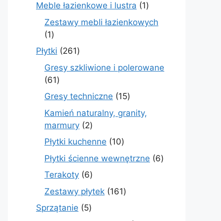
produkty
1
Meble łazienkowe i lustra
1
produkt
Zestawy mebli łazienkowych
1
1
produkt
261
Płytki
261
produktów
Gresy szkliwione i polerowane
61
61
produktów
15
Gresy techniczne
15
produktów
Kamień naturalny, granity,
2
marmury
2
produkty
10
Płytki kuchenne
10
produktów
6
Płytki ścienne wewnętrzne
6
produktów
6
Terakoty
6
produktów
161
Zestawy płytek
161
produktów
5
Sprzątanie
5
produktów