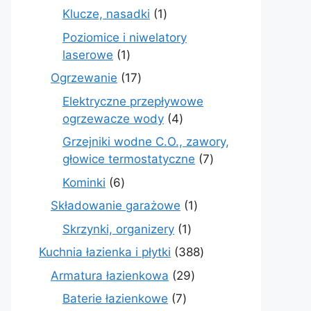
produkt
1
Klucze, nasadki
1
produkt
Poziomice i niwelatory
1
laserowe
1
produkt
17
Ogrzewanie
17
produktów
Elektryczne przepływowe
4
ogrzewacze wody
4
produkty
Grzejniki wodne C.O., zawory,
7
głowice termostatyczne
7
produktów
6
Kominki
6
produktów
1
Składowanie garażowe
1
produkt
1
Skrzynki, organizery
1
produkt
388
Kuchnia łazienka i płytki
388
produktów
29
Armatura łazienkowa
29
produktów
7
Baterie łazienkowe
7