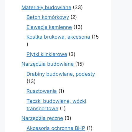
produktów
33
Materiały budowlane
33
produkty
2
Beton komórkowy
2
produkty
13
Elewacje kamienne
13
produktów
Kostka brukowa, akcesoria
15
15
produktów
3
Płytki klinkierowe
3
produkty
15
Narzędzia budowlane
15
produktów
Drabiny budowlane, podesty
13
13
produktów
1
Rusztowania
1
produkt
Taczki budowlane, wózki
1
transportowe
1
produkt
3
Narzędzia ręczne
3
produkty
1
Akcesoria ochronne BHP
1