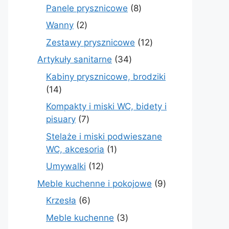
produktów
8
Panele prysznicowe
8
produktów
2
Wanny
2
produkty
12
Zestawy prysznicowe
12
produktów
34
Artykuły sanitarne
34
produkty
Kabiny prysznicowe, brodziki
14
14
produktów
Kompakty i miski WC, bidety i
7
pisuary
7
produktów
Stelaże i miski podwieszane
1
WC, akcesoria
1
produkt
12
Umywalki
12
produktów
9
Meble kuchenne i pokojowe
9
produktów
6
Krzesła
6
produktów
3
Meble kuchenne
3