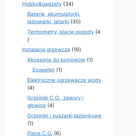
produkt
34
Hobby&gadżety
34
produkty
Baterie, akumulatorki,
30
ładowarki, latarki
30
produktów
Termometry, stacje pogody
4
4
produkty
16
Instalacja grzewcza
16
produktów
1
Akcesoria do kominków
1
produkt
1
Ecopellet
1
produkt
Elektryczne ogrzewacze wody
4
4
produkty
Grzejniki C.O., zawory i
4
głowice
4
produkty
Grzejniki i suszarki łazienkowe
1
1
produkt
6
Piece C.O.
6