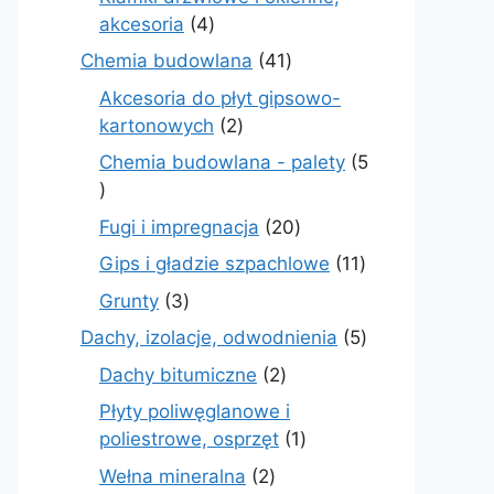
4
akcesoria
4
produkty
41
Chemia budowlana
41
produktów
Akcesoria do płyt gipsowo-
2
kartonowych
2
produkty
Chemia budowlana - palety
5
5
produktów
20
Fugi i impregnacja
20
produktów
11
Gips i gładzie szpachlowe
11
produktów
3
Grunty
3
produkty
5
Dachy, izolacje, odwodnienia
5
produktów
2
Dachy bitumiczne
2
produkty
Płyty poliwęglanowe i
1
poliestrowe, osprzęt
1
produkt
2
Wełna mineralna
2