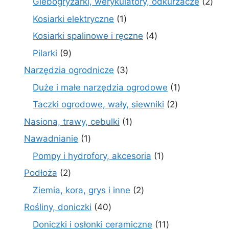
2
Glebogryzarki, werykulatory, odkurzacze
2
prod
1
Kosiarki elektryczne
1
produkt
4
Kosiarki spalinowe i ręczne
4
produkty
9
Pilarki
9
produktów
3
Narzędzia ogrodnicze
3
produkty
1
Duże i małe narzędzia ogrodowe
1
produkt
2
Taczki ogrodowe, wały, siewniki
2
produkty
1
Nasiona, trawy, cebulki
1
produkt
1
Nawadnianie
1
produkt
1
Pompy i hydrofory, akcesoria
1
produkt
2
Podłoża
2
produkty
2
Ziemia, kora, grys i inne
2
produkty
40
Rośliny, doniczki
40
produktów
11
Doniczki i osłonki ceramiczne
11