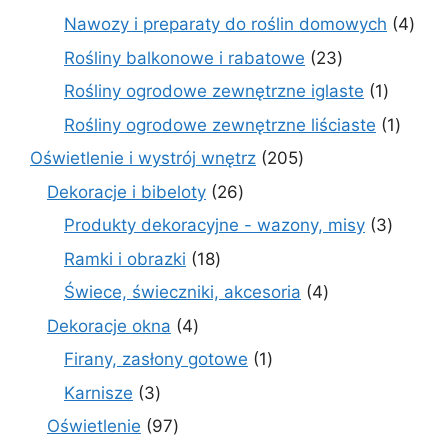
produktów
4
Nawozy i preparaty do roślin domowych
4
prod
23
Rośliny balkonowe i rabatowe
23
produkty
1
Rośliny ogrodowe zewnętrzne iglaste
1
produkt
1
Rośliny ogrodowe zewnętrzne liściaste
1
produk
205
Oświetlenie i wystrój wnętrz
205
produktów
26
Dekoracje i bibeloty
26
produktów
3
Produkty dekoracyjne - wazony, misy
3
produk
18
Ramki i obrazki
18
produktów
4
Świece, świeczniki, akcesoria
4
produkty
4
Dekoracje okna
4
produkty
1
Firany, zasłony gotowe
1
produkt
3
Karnisze
3
produkty
97
Oświetlenie
97