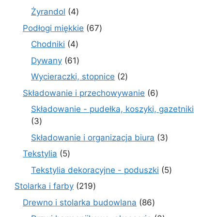
produktów
4
Żyrandol
4
produkty
67
Podłogi miękkie
67
produktów
4
Chodniki
4
produkty
61
Dywany
61
produktów
2
Wycieraczki, stopnice
2
produkty
6
Składowanie i przechowywanie
6
produktów
Składowanie - pudełka, koszyki, gazetniki
3
3
produkty
3
Składowanie i organizacja biura
3
produkty
5
Tekstylia
5
produktów
5
Tekstylia dekoracyjne - poduszki
5
produktów
219
Stolarka i farby
219
produktów
86
Drewno i stolarka budowlana
86
produktów