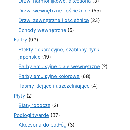
3
Drzwi harmonijkowe, akcesoria
3
produkty
55
Drzwi wewnętrzne i ościeżnice
55
produktów
23
Drzwi zewnętrzne i ościeżnice
23
produkty
5
Schody wewnętrzne
5
produktów
93
Farby
93
produkty
Efekty dekoracyjne, szablony, tynki
19
japońskie
19
produktów
2
Farby emulsyjne białe wewnętrzne
2
produkty
68
Farby emulsyjne kolorowe
68
produktów
4
Taśmy klejące i uszczelniające
4
produkty
2
Płyty
2
produkty
2
Blaty robocze
2
produkty
37
Podłogi twarde
37
produktów
3
Akcesoria do podłóg
3