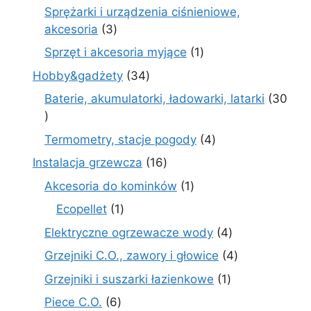
produkty
Sprężarki i urządzenia ciśnieniowe,
3
akcesoria
3
produkty
1
Sprzęt i akcesoria myjące
1
produkt
34
Hobby&gadżety
34
produkty
Baterie, akumulatorki, ładowarki, latarki
30
30
produktów
4
Termometry, stacje pogody
4
produkty
16
Instalacja grzewcza
16
produktów
1
Akcesoria do kominków
1
produkt
1
Ecopellet
1
produkt
4
Elektryczne ogrzewacze wody
4
produkty
4
Grzejniki C.O., zawory i głowice
4
produkty
1
Grzejniki i suszarki łazienkowe
1
produkt
6
Piece C.O.
6