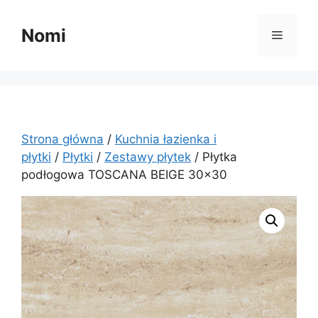
Przejdź
do
Nomi
Menu
treści
Strona główna
/
Kuchnia łazienka i
płytki
/
Płytki
/
Zestawy płytek
/ Płytka
podłogowa TOSCANA BEIGE 30×30