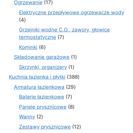
17
Ogrzewanie
17
produktów
Elektryczne przepływowe ogrzewacze wody
4
4
produkty
Grzejniki wodne C.O., zawory, głowice
7
termostatyczne
7
produktów
6
Kominki
6
produktów
1
Składowanie garażowe
1
produkt
1
Skrzynki, organizery
1
produkt
388
Kuchnia łazienka i płytki
388
produktów
29
Armatura łazienkowa
29
produktów
7
Baterie łazienkowe
7
produktów
8
Panele prysznicowe
8
produktów
2
Wanny
2
produkty
12
Zestawy prysznicowe
12