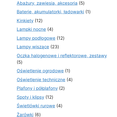
produktów
5
Abażury, zawiesia, akcesoria
5
produktów
1
Baterie, akumulatorki, ładowarki
1
produkt
12
Kinkiety
12
produktów
4
Lampki nocne
4
produkty
12
Lampy podłogowe
12
produktów
23
Lampy wiszące
23
produkty
Oczka halogenowe i reflektorowe, zestawy
5
5
produktów
1
Oświetlenie ogrodowe
1
produkt
4
Oświetlenie techniczne
4
produkty
2
Plafony i półplafony
2
produkty
12
Spoty i klipsy
12
produktów
4
Świetlówki rurowe
4
produkty
6
Żarówki
6