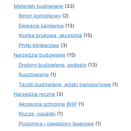
produktów
33
Materiały budowlane
33
produkty
2
Beton komórkowy
2
produkty
13
Elewacje kamienne
13
produktów
15
Kostka brukowa, akcesoria
15
produktów
3
Płytki klinkierowe
3
produkty
15
Narzędzia budowlane
15
produktów
13
Drabiny budowlane, podesty
13
produktów
1
Rusztowania
1
produkt
1
Taczki budowlane, wózki transportowe
1
produ
3
Narzędzia ręczne
3
produkty
1
Akcesoria ochronne BHP
1
produkt
1
Klucze, nasadki
1
produkt
1
Poziomice i niwelatory laserowe
1
produkt