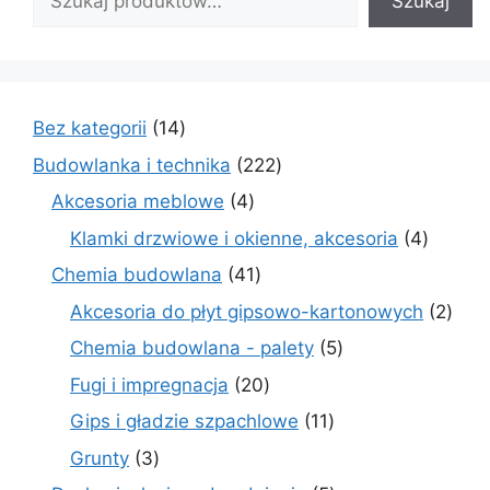
Szukaj
14
Bez kategorii
14
produktów
222
Budowlanka i technika
222
produkty
4
Akcesoria meblowe
4
produkty
4
Klamki drzwiowe i okienne, akcesoria
4
produkt
41
Chemia budowlana
41
produktów
2
Akcesoria do płyt gipsowo-kartonowych
2
prod
5
Chemia budowlana - palety
5
produktów
20
Fugi i impregnacja
20
produktów
11
Gips i gładzie szpachlowe
11
produktów
3
Grunty
3
produkty