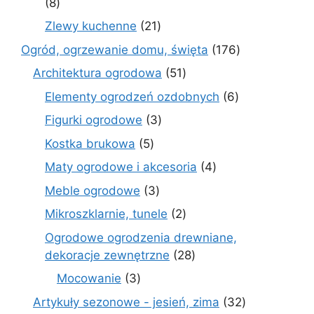
8
8
produktów
21
Zlewy kuchenne
21
produktów
176
Ogród, ogrzewanie domu, święta
176
produktów
51
Architektura ogrodowa
51
produktów
6
Elementy ogrodzeń ozdobnych
6
produktów
3
Figurki ogrodowe
3
produkty
5
Kostka brukowa
5
produktów
4
Maty ogrodowe i akcesoria
4
produkty
3
Meble ogrodowe
3
produkty
2
Mikroszklarnie, tunele
2
produkty
Ogrodowe ogrodzenia drewniane,
28
dekoracje zewnętrzne
28
produktów
3
Mocowanie
3
produkty
32
Artykuły sezonowe - jesień, zima
32