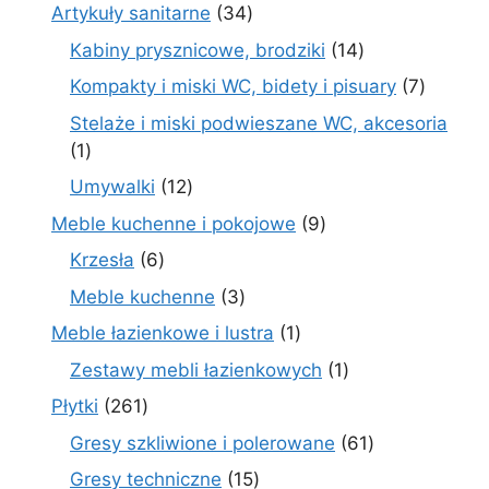
produktów
34
Artykuły sanitarne
34
produkty
14
Kabiny prysznicowe, brodziki
14
produktów
7
Kompakty i miski WC, bidety i pisuary
7
produk
Stelaże i miski podwieszane WC, akcesoria
1
1
produkt
12
Umywalki
12
produktów
9
Meble kuchenne i pokojowe
9
produktów
6
Krzesła
6
produktów
3
Meble kuchenne
3
produkty
1
Meble łazienkowe i lustra
1
produkt
1
Zestawy mebli łazienkowych
1
produkt
261
Płytki
261
produktów
61
Gresy szkliwione i polerowane
61
produktów
15
Gresy techniczne
15