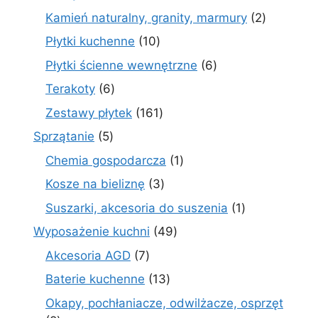
produktów
2
Kamień naturalny, granity, marmury
2
produkty
10
Płytki kuchenne
10
produktów
6
Płytki ścienne wewnętrzne
6
produktów
6
Terakoty
6
produktów
161
Zestawy płytek
161
produktów
5
Sprzątanie
5
produktów
1
Chemia gospodarcza
1
produkt
3
Kosze na bieliznę
3
produkty
1
Suszarki, akcesoria do suszenia
1
produkt
49
Wyposażenie kuchni
49
produktów
7
Akcesoria AGD
7
produktów
13
Baterie kuchenne
13
produktów
Okapy, pochłaniacze, odwilżacze, osprzęt