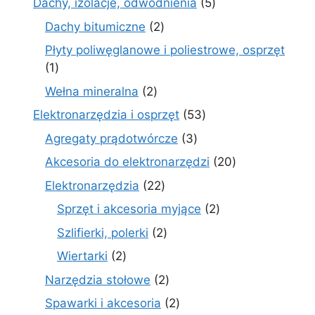
5
Dachy, izolacje, odwodnienia
5
produktów
2
Dachy bitumiczne
2
produkty
Płyty poliwęglanowe i poliestrowe, osprzęt
1
1
produkt
2
Wełna mineralna
2
produkty
53
Elektronarzędzia i osprzęt
53
produkty
3
Agregaty prądotwórcze
3
produkty
20
Akcesoria do elektronarzędzi
20
produktów
22
Elektronarzędzia
22
produkty
2
Sprzęt i akcesoria myjące
2
produkty
2
Szlifierki, polerki
2
produkty
2
Wiertarki
2
produkty
2
Narzędzia stołowe
2
produkty
2
Spawarki i akcesoria
2