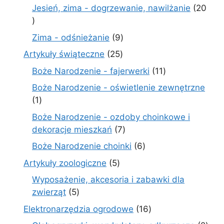
produkty
Jesień, zima - dogrzewanie, nawilżanie
20
20
produktów
9
Zima - odśnieżanie
9
produktów
25
Artykuły świąteczne
25
produktów
11
Boże Narodzenie - fajerwerki
11
produktów
Boże Narodzenie - oświetlenie zewnętrzne
1
1
produkt
Boże Narodzenie - ozdoby choinkowe i
7
dekoracje mieszkań
7
produktów
6
Boże Narodzenie choinki
6
produktów
5
Artykuły zoologiczne
5
produktów
Wyposażenie, akcesoria i zabawki dla
5
zwierząt
5
produktów
16
Elektronarzędzia ogrodowe
16
produktów