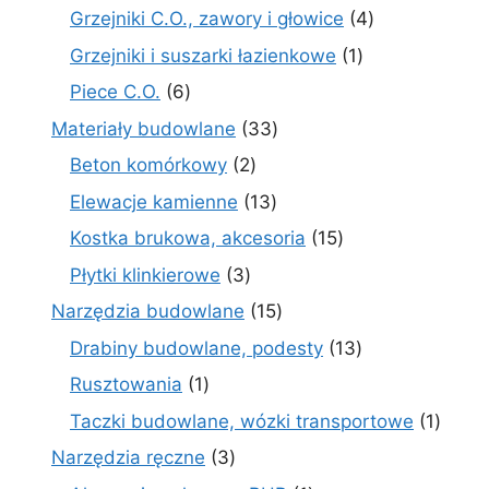
produkty
4
Grzejniki C.O., zawory i głowice
4
produkty
1
Grzejniki i suszarki łazienkowe
1
produkt
6
Piece C.O.
6
produktów
33
Materiały budowlane
33
produkty
2
Beton komórkowy
2
produkty
13
Elewacje kamienne
13
produktów
15
Kostka brukowa, akcesoria
15
produktów
3
Płytki klinkierowe
3
produkty
15
Narzędzia budowlane
15
produktów
13
Drabiny budowlane, podesty
13
produktów
1
Rusztowania
1
produkt
1
Taczki budowlane, wózki transportowe
1
produ
3
Narzędzia ręczne
3
produkty