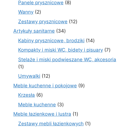
8
Panele prysznicowe
8
produktów
2
Wanny
2
produkty
12
Zestawy prysznicowe
12
produktów
34
Artykuły sanitarne
34
produkty
14
Kabiny prysznicowe, brodziki
14
produktów
7
Kompakty i miski WC, bidety i pisuary
7
produk
Stelaże i miski podwieszane WC, akcesoria
1
1
produkt
12
Umywalki
12
produktów
9
Meble kuchenne i pokojowe
9
produktów
6
Krzesła
6
produktów
3
Meble kuchenne
3
produkty
1
Meble łazienkowe i lustra
1
produkt
1
Zestawy mebli łazienkowych
1