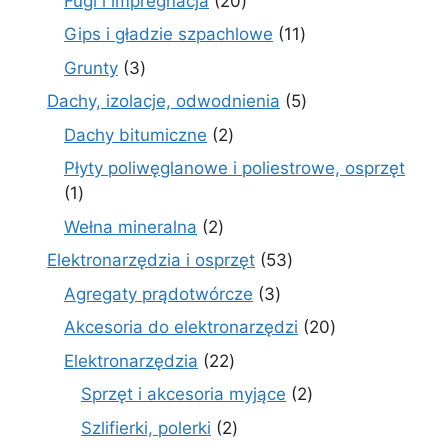
Fugi i impregnacja
20
produktów
11
Gips i gładzie szpachlowe
11
produktów
3
Grunty
3
produkty
5
Dachy, izolacje, odwodnienia
5
produktów
2
Dachy bitumiczne
2
produkty
Płyty poliwęglanowe i poliestrowe, osprzęt
1
1
produkt
2
Wełna mineralna
2
produkty
53
Elektronarzędzia i osprzęt
53
produkty
3
Agregaty prądotwórcze
3
produkty
20
Akcesoria do elektronarzędzi
20
produktów
22
Elektronarzędzia
22
produkty
2
Sprzęt i akcesoria myjące
2
produkty
2
Szlifierki, polerki
2