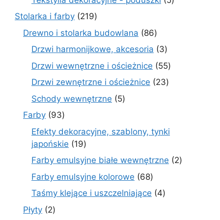
produktów
219
Stolarka i farby
219
produktów
86
Drewno i stolarka budowlana
86
produktów
3
Drzwi harmonijkowe, akcesoria
3
produkty
55
Drzwi wewnętrzne i ościeżnice
55
produktów
23
Drzwi zewnętrzne i ościeżnice
23
produkty
5
Schody wewnętrzne
5
produktów
93
Farby
93
produkty
Efekty dekoracyjne, szablony, tynki
19
japońskie
19
produktów
2
Farby emulsyjne białe wewnętrzne
2
produkty
68
Farby emulsyjne kolorowe
68
produktów
4
Taśmy klejące i uszczelniające
4
produkty
2
Płyty
2