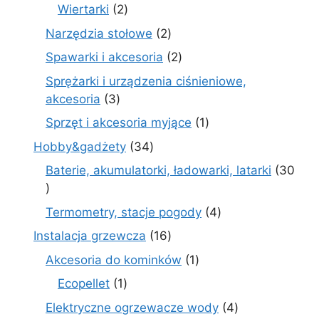
produkty
2
Wiertarki
2
produkty
2
Narzędzia stołowe
2
produkty
2
Spawarki i akcesoria
2
produkty
Sprężarki i urządzenia ciśnieniowe,
3
akcesoria
3
produkty
1
Sprzęt i akcesoria myjące
1
produkt
34
Hobby&gadżety
34
produkty
Baterie, akumulatorki, ładowarki, latarki
30
30
produktów
4
Termometry, stacje pogody
4
produkty
16
Instalacja grzewcza
16
produktów
1
Akcesoria do kominków
1
produkt
1
Ecopellet
1
produkt
4
Elektryczne ogrzewacze wody
4