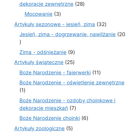
28
dekoracje zewnętrzne
28
produktów
3
Mocowanie
3
produkty
32
Artykuły sezonowe - jesień, zima
32
produkty
Jesień, zima - dogrzewanie, nawilżanie
20
20
produktów
9
Zima - odśnieżanie
9
produktów
25
Artykuły świąteczne
25
produktów
11
Boże Narodzenie - fajerwerki
11
produktów
Boże Narodzenie - oświetlenie zewnętrzne
1
1
produkt
Boże Narodzenie - ozdoby choinkowe i
7
dekoracje mieszkań
7
produktów
6
Boże Narodzenie choinki
6
produktów
5
Artykuły zoologiczne
5
produktów