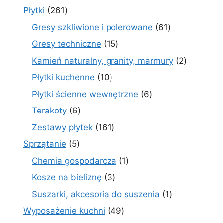
produkt
261
Płytki
261
produktów
61
Gresy szkliwione i polerowane
61
produktów
15
Gresy techniczne
15
produktów
2
Kamień naturalny, granity, marmury
2
produkty
10
Płytki kuchenne
10
produktów
6
Płytki ścienne wewnętrzne
6
produktów
6
Terakoty
6
produktów
161
Zestawy płytek
161
produktów
5
Sprzątanie
5
produktów
1
Chemia gospodarcza
1
produkt
3
Kosze na bieliznę
3
produkty
1
Suszarki, akcesoria do suszenia
1
produkt
49
Wyposażenie kuchni
49
produktów