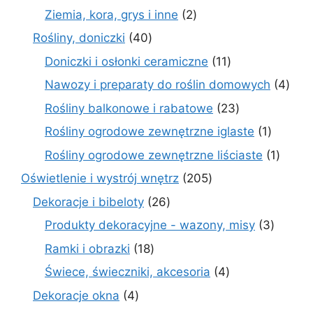
produkty
2
Ziemia, kora, grys i inne
2
produkty
40
Rośliny, doniczki
40
produktów
11
Doniczki i osłonki ceramiczne
11
produktów
4
Nawozy i preparaty do roślin domowych
4
prod
23
Rośliny balkonowe i rabatowe
23
produkty
1
Rośliny ogrodowe zewnętrzne iglaste
1
produkt
1
Rośliny ogrodowe zewnętrzne liściaste
1
produk
205
Oświetlenie i wystrój wnętrz
205
produktów
26
Dekoracje i bibeloty
26
produktów
3
Produkty dekoracyjne - wazony, misy
3
produk
18
Ramki i obrazki
18
produktów
4
Świece, świeczniki, akcesoria
4
produkty
4
Dekoracje okna
4
produkty