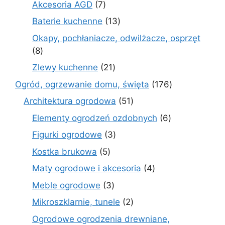
7
Akcesoria AGD
7
produktów
13
Baterie kuchenne
13
produktów
Okapy, pochłaniacze, odwilżacze, osprzęt
8
8
produktów
21
Zlewy kuchenne
21
produktów
176
Ogród, ogrzewanie domu, święta
176
produktów
51
Architektura ogrodowa
51
produktów
6
Elementy ogrodzeń ozdobnych
6
produktów
3
Figurki ogrodowe
3
produkty
5
Kostka brukowa
5
produktów
4
Maty ogrodowe i akcesoria
4
produkty
3
Meble ogrodowe
3
produkty
2
Mikroszklarnie, tunele
2
produkty
Ogrodowe ogrodzenia drewniane,