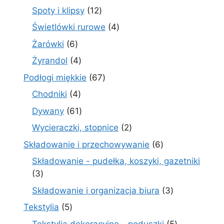
produkty
12
Spoty i klipsy
12
produktów
4
Świetlówki rurowe
4
produkty
6
Żarówki
6
produktów
4
Żyrandol
4
produkty
67
Podłogi miękkie
67
produktów
4
Chodniki
4
produkty
61
Dywany
61
produktów
2
Wycieraczki, stopnice
2
produkty
6
Składowanie i przechowywanie
6
produktów
Składowanie - pudełka, koszyki, gazetniki
3
3
produkty
3
Składowanie i organizacja biura
3
produkty
5
Tekstylia
5
produktów
5
Tekstylia dekoracyjne - poduszki
5