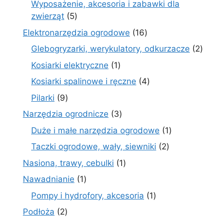
Wyposażenie, akcesoria i zabawki dla
5
zwierząt
5
produktów
16
Elektronarzędzia ogrodowe
16
produktów
2
Glebogryzarki, werykulatory, odkurzacze
2
prod
1
Kosiarki elektryczne
1
produkt
4
Kosiarki spalinowe i ręczne
4
produkty
9
Pilarki
9
produktów
3
Narzędzia ogrodnicze
3
produkty
1
Duże i małe narzędzia ogrodowe
1
produkt
2
Taczki ogrodowe, wały, siewniki
2
produkty
1
Nasiona, trawy, cebulki
1
produkt
1
Nawadnianie
1
produkt
1
Pompy i hydrofory, akcesoria
1
produkt
2
Podłoża
2