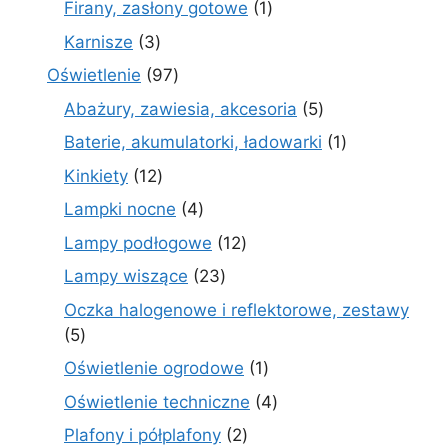
1
Firany, zasłony gotowe
1
produkt
3
Karnisze
3
produkty
97
Oświetlenie
97
produktów
5
Abażury, zawiesia, akcesoria
5
produktów
1
Baterie, akumulatorki, ładowarki
1
produkt
12
Kinkiety
12
produktów
4
Lampki nocne
4
produkty
12
Lampy podłogowe
12
produktów
23
Lampy wiszące
23
produkty
Oczka halogenowe i reflektorowe, zestawy
5
5
produktów
1
Oświetlenie ogrodowe
1
produkt
4
Oświetlenie techniczne
4
produkty
2
Plafony i półplafony
2