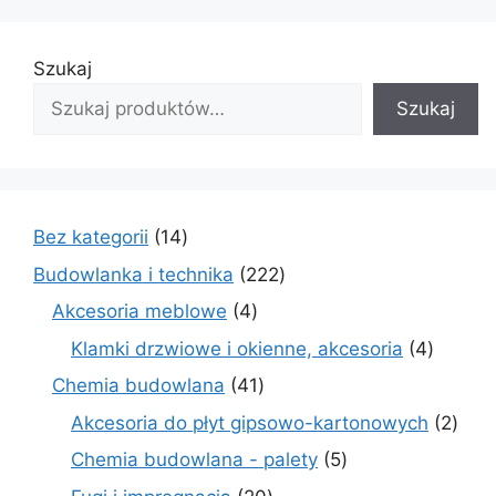
Szukaj
Szukaj
14
Bez kategorii
14
produktów
222
Budowlanka i technika
222
produkty
4
Akcesoria meblowe
4
produkty
4
Klamki drzwiowe i okienne, akcesoria
4
produkt
41
Chemia budowlana
41
produktów
2
Akcesoria do płyt gipsowo-kartonowych
2
prod
5
Chemia budowlana - palety
5
produktów
20