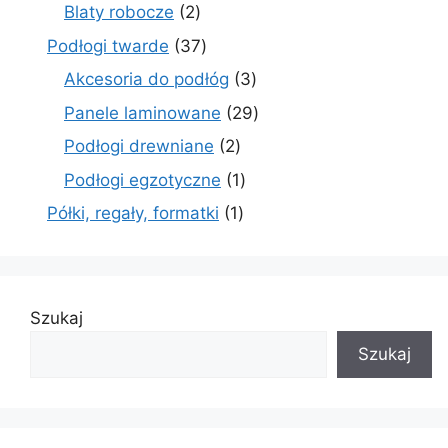
produkty
2
Blaty robocze
2
produkty
37
Podłogi twarde
37
produktów
3
Akcesoria do podłóg
3
produkty
29
Panele laminowane
29
produktów
2
Podłogi drewniane
2
produkty
1
Podłogi egzotyczne
1
produkt
1
Półki, regały, formatki
1
produkt
Szukaj
Szukaj