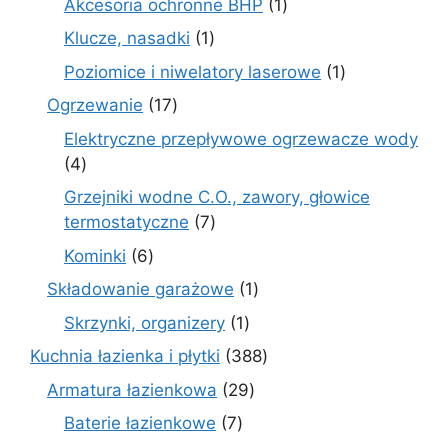
1
Akcesoria ochronne BHP
1
produkt
1
Klucze, nasadki
1
produkt
1
Poziomice i niwelatory laserowe
1
produkt
17
Ogrzewanie
17
produktów
Elektryczne przepływowe ogrzewacze wody
4
4
produkty
Grzejniki wodne C.O., zawory, głowice
7
termostatyczne
7
produktów
6
Kominki
6
produktów
1
Składowanie garażowe
1
produkt
1
Skrzynki, organizery
1
produkt
388
Kuchnia łazienka i płytki
388
produktów
29
Armatura łazienkowa
29
produktów
7
Baterie łazienkowe
7
produktów