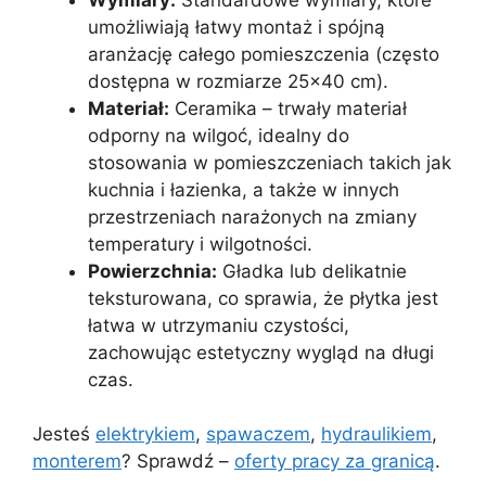
umożliwiają łatwy montaż i spójną
aranżację całego pomieszczenia (często
dostępna w rozmiarze 25×40 cm).
Materiał:
Ceramika – trwały materiał
odporny na wilgoć, idealny do
stosowania w pomieszczeniach takich jak
kuchnia i łazienka, a także w innych
przestrzeniach narażonych na zmiany
temperatury i wilgotności.
Powierzchnia:
Gładka lub delikatnie
teksturowana, co sprawia, że płytka jest
łatwa w utrzymaniu czystości,
zachowując estetyczny wygląd na długi
czas.
Jesteś
elektrykiem
,
spawaczem
,
hydraulikiem
,
monterem
? Sprawdź –
oferty pracy za granicą
.