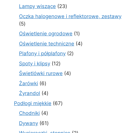
produktów
23
Lampy wiszące
23
produkty
Oczka halogenowe i reflektorowe, zestawy
5
5
produktów
1
Oświetlenie ogrodowe
1
produkt
4
Oświetlenie techniczne
4
produkty
2
Plafony i półplafony
2
produkty
12
Spoty i klipsy
12
produktów
4
Świetlówki rurowe
4
produkty
6
Żarówki
6
produktów
4
Żyrandol
4
produkty
67
Podłogi miękkie
67
produktów
4
Chodniki
4
produkty
61
Dywany
61
produktów
2