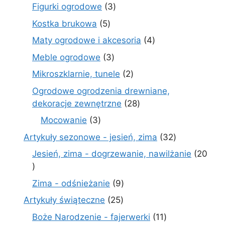
produktów
3
Figurki ogrodowe
3
produkty
5
Kostka brukowa
5
produktów
4
Maty ogrodowe i akcesoria
4
produkty
3
Meble ogrodowe
3
produkty
2
Mikroszklarnie, tunele
2
produkty
Ogrodowe ogrodzenia drewniane,
28
dekoracje zewnętrzne
28
produktów
3
Mocowanie
3
produkty
32
Artykuły sezonowe - jesień, zima
32
produkty
Jesień, zima - dogrzewanie, nawilżanie
20
20
produktów
9
Zima - odśnieżanie
9
produktów
25
Artykuły świąteczne
25
produktów
11
Boże Narodzenie - fajerwerki
11