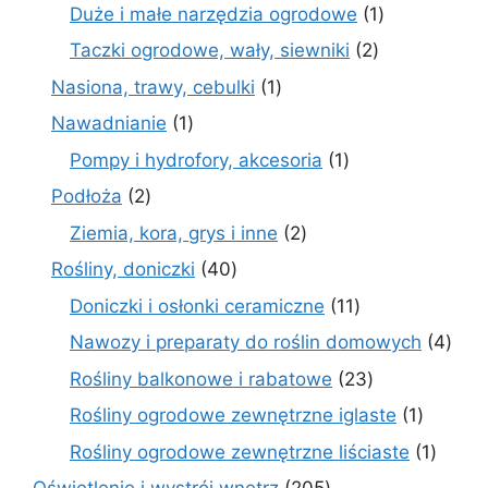
produkty
1
Duże i małe narzędzia ogrodowe
1
produkt
2
Taczki ogrodowe, wały, siewniki
2
produkty
1
Nasiona, trawy, cebulki
1
produkt
1
Nawadnianie
1
produkt
1
Pompy i hydrofory, akcesoria
1
produkt
2
Podłoża
2
produkty
2
Ziemia, kora, grys i inne
2
produkty
40
Rośliny, doniczki
40
produktów
11
Doniczki i osłonki ceramiczne
11
produktów
4
Nawozy i preparaty do roślin domowych
4
prod
23
Rośliny balkonowe i rabatowe
23
produkty
1
Rośliny ogrodowe zewnętrzne iglaste
1
produkt
1
Rośliny ogrodowe zewnętrzne liściaste
1
produk
205