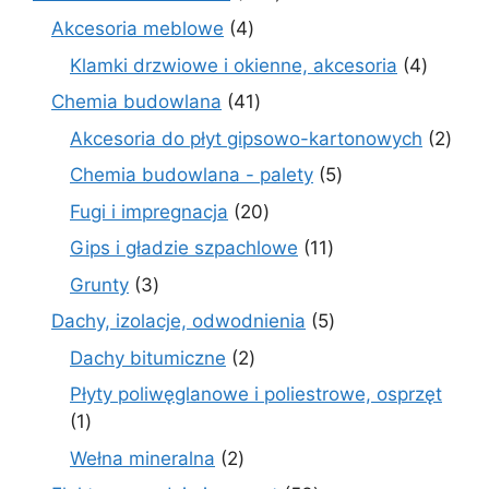
produkty
4
Akcesoria meblowe
4
produkty
4
Klamki drzwiowe i okienne, akcesoria
4
produkt
41
Chemia budowlana
41
produktów
2
Akcesoria do płyt gipsowo-kartonowych
2
prod
5
Chemia budowlana - palety
5
produktów
20
Fugi i impregnacja
20
produktów
11
Gips i gładzie szpachlowe
11
produktów
3
Grunty
3
produkty
5
Dachy, izolacje, odwodnienia
5
produktów
2
Dachy bitumiczne
2
produkty
Płyty poliwęglanowe i poliestrowe, osprzęt
1
1
produkt
2
Wełna mineralna
2
produkty