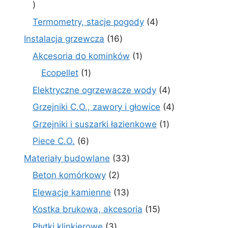
30
produktów
4
Termometry, stacje pogody
4
produkty
16
Instalacja grzewcza
16
produktów
1
Akcesoria do kominków
1
produkt
1
Ecopellet
1
produkt
4
Elektryczne ogrzewacze wody
4
produkty
4
Grzejniki C.O., zawory i głowice
4
produkty
1
Grzejniki i suszarki łazienkowe
1
produkt
6
Piece C.O.
6
produktów
33
Materiały budowlane
33
produkty
2
Beton komórkowy
2
produkty
13
Elewacje kamienne
13
produktów
15
Kostka brukowa, akcesoria
15
produktów
3
Płytki klinkierowe
3