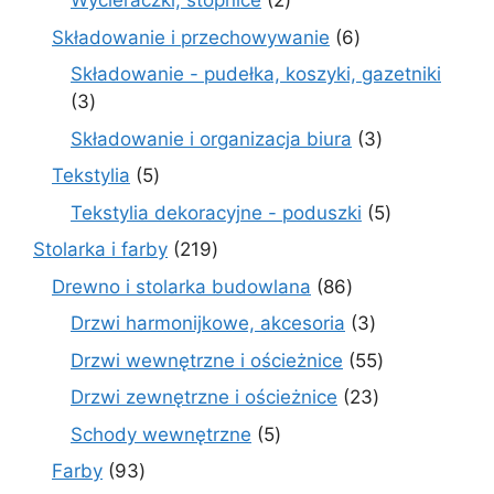
Wycieraczki, stopnice
2
produkty
6
Składowanie i przechowywanie
6
produktów
Składowanie - pudełka, koszyki, gazetniki
3
3
produkty
3
Składowanie i organizacja biura
3
produkty
5
Tekstylia
5
produktów
5
Tekstylia dekoracyjne - poduszki
5
produktów
219
Stolarka i farby
219
produktów
86
Drewno i stolarka budowlana
86
produktów
3
Drzwi harmonijkowe, akcesoria
3
produkty
55
Drzwi wewnętrzne i ościeżnice
55
produktów
23
Drzwi zewnętrzne i ościeżnice
23
produkty
5
Schody wewnętrzne
5
produktów
93
Farby
93