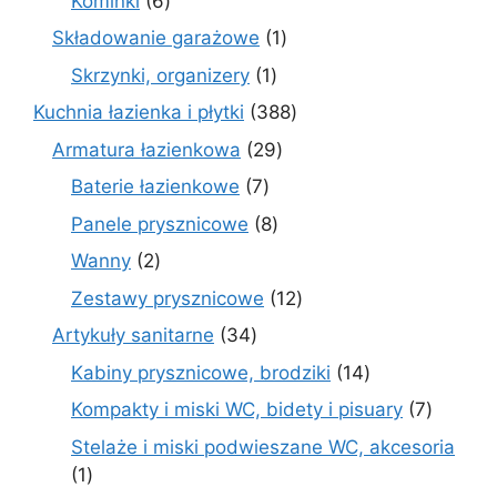
Kominki
6
produktów
1
Składowanie garażowe
1
produkt
1
Skrzynki, organizery
1
produkt
388
Kuchnia łazienka i płytki
388
produktów
29
Armatura łazienkowa
29
produktów
7
Baterie łazienkowe
7
produktów
8
Panele prysznicowe
8
produktów
2
Wanny
2
produkty
12
Zestawy prysznicowe
12
produktów
34
Artykuły sanitarne
34
produkty
14
Kabiny prysznicowe, brodziki
14
produktów
7
Kompakty i miski WC, bidety i pisuary
7
produk
Stelaże i miski podwieszane WC, akcesoria
1
1