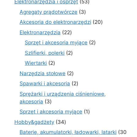
53
Elektronarzędzia i osprzęt
53
produkty
3
Agregaty prądotwórcze
3
produkty
20
Akcesoria do elektronarzędzi
20
produktów
22
Elektronarzędzia
22
produkty
2
Sprzęt i akcesoria myjące
2
produkty
2
Szlifierki, polerki
2
produkty
2
Wiertarki
2
produkty
2
Narzędzia stołowe
2
produkty
2
Spawarki i akcesoria
2
produkty
Sprężarki i urządzenia ciśnieniowe,
3
akcesoria
3
produkty
1
Sprzęt i akcesoria myjące
1
produkt
34
Hobby&gadżety
34
produkty
Baterie, akumulatorki, ładowarki, latarki
30