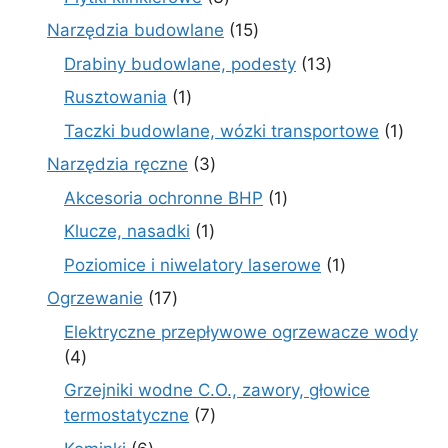
produkty
15
Narzędzia budowlane
15
produktów
13
Drabiny budowlane, podesty
13
produktów
1
Rusztowania
1
produkt
1
Taczki budowlane, wózki transportowe
1
produ
3
Narzędzia ręczne
3
produkty
1
Akcesoria ochronne BHP
1
produkt
1
Klucze, nasadki
1
produkt
1
Poziomice i niwelatory laserowe
1
produkt
17
Ogrzewanie
17
produktów
Elektryczne przepływowe ogrzewacze wody
4
4
produkty
Grzejniki wodne C.O., zawory, głowice
7
termostatyczne
7
produktów
6