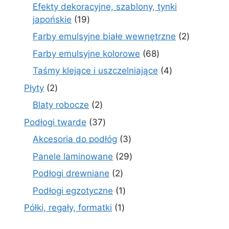
produkty
Efekty dekoracyjne, szablony, tynki
19
japońskie
19
produktów
2
Farby emulsyjne białe wewnętrzne
2
produkty
68
Farby emulsyjne kolorowe
68
produktów
4
Taśmy klejące i uszczelniające
4
produkty
2
Płyty
2
produkty
2
Blaty robocze
2
produkty
37
Podłogi twarde
37
produktów
3
Akcesoria do podłóg
3
produkty
29
Panele laminowane
29
produktów
2
Podłogi drewniane
2
produkty
1
Podłogi egzotyczne
1
produkt
1
Półki, regały, formatki
1
produkt