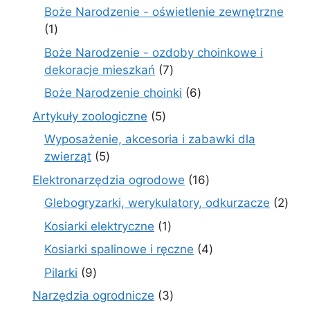
produktów
Boże Narodzenie - oświetlenie zewnętrzne
1
1
produkt
Boże Narodzenie - ozdoby choinkowe i
7
dekoracje mieszkań
7
produktów
6
Boże Narodzenie choinki
6
produktów
5
Artykuły zoologiczne
5
produktów
Wyposażenie, akcesoria i zabawki dla
5
zwierząt
5
produktów
16
Elektronarzędzia ogrodowe
16
produktów
2
Glebogryzarki, werykulatory, odkurzacze
2
prod
1
Kosiarki elektryczne
1
produkt
4
Kosiarki spalinowe i ręczne
4
produkty
9
Pilarki
9
produktów
3
Narzędzia ogrodnicze
3