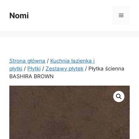
Przejdź
do
Nomi
Menu
treści
Strona główna
/
Kuchnia łazienka i
płytki
/
Płytki
/
Zestawy płytek
/ Płytka ścienna
BASHIRA BROWN