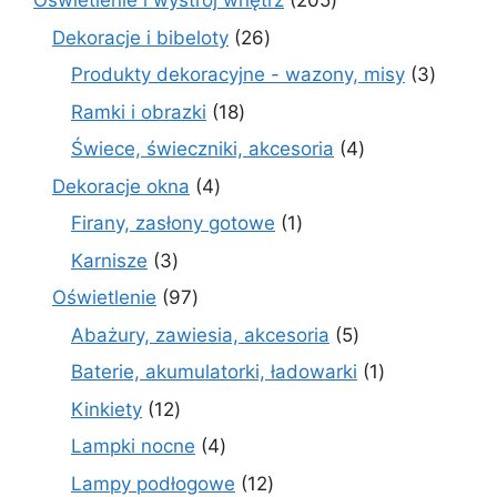
Oświetlenie i wystrój wnętrz
205
produktów
26
Dekoracje i bibeloty
26
produktów
3
Produkty dekoracyjne - wazony, misy
3
produk
18
Ramki i obrazki
18
produktów
4
Świece, świeczniki, akcesoria
4
produkty
4
Dekoracje okna
4
produkty
1
Firany, zasłony gotowe
1
produkt
3
Karnisze
3
produkty
97
Oświetlenie
97
produktów
5
Abażury, zawiesia, akcesoria
5
produktów
1
Baterie, akumulatorki, ładowarki
1
produkt
12
Kinkiety
12
produktów
4
Lampki nocne
4
produkty
12
Lampy podłogowe
12