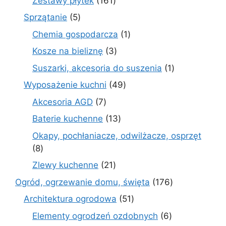
Zestawy płytek
161
produktów
5
Sprzątanie
5
produktów
1
Chemia gospodarcza
1
produkt
3
Kosze na bieliznę
3
produkty
1
Suszarki, akcesoria do suszenia
1
produkt
49
Wyposażenie kuchni
49
produktów
7
Akcesoria AGD
7
produktów
13
Baterie kuchenne
13
produktów
Okapy, pochłaniacze, odwilżacze, osprzęt
8
8
produktów
21
Zlewy kuchenne
21
produktów
176
Ogród, ogrzewanie domu, święta
176
produktów
51
Architektura ogrodowa
51
produktów
6
Elementy ogrodzeń ozdobnych
6