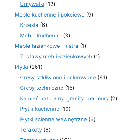
produkt
12
Umywalki
12
produktów
9
Meble kuchenne i pokojowe
9
produktów
6
Krzesła
6
produktów
3
Meble kuchenne
3
produkty
1
Meble łazienkowe i lustra
1
produkt
1
Zestawy mebli łazienkowych
1
produkt
261
Płytki
261
produktów
61
Gresy szkliwione i polerowane
61
produktów
15
Gresy techniczne
15
produktów
2
Kamień naturalny, granity, marmury
2
produkty
10
Płytki kuchenne
10
produktów
6
Płytki ścienne wewnętrzne
6
produktów
6
Terakoty
6
produktów
161