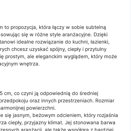
 to propozycja, która łączy w sobie subtelną
sowując się w różne style aranżacyjne. Dzięki
anowi idealne rozwiązanie do kuchni, łazienki,
rych chcesz uzyskać spójny, ciepły i przytulny
się prostym, ale eleganckim wyglądem, który może
acyjnym wnętrza.
 cm, co czyni ją odpowiednią do średniej
, przedpokoju oraz innych przestrzeniach. Rozmiar
harmonijnej powierzchni.
je się jasnym, beżowym odcieniem, który rozjaśnia
za ciepły, przyjazny klimat. Jej stonowana barwa
zesnych aranżacji, ale także współgra z bardziej