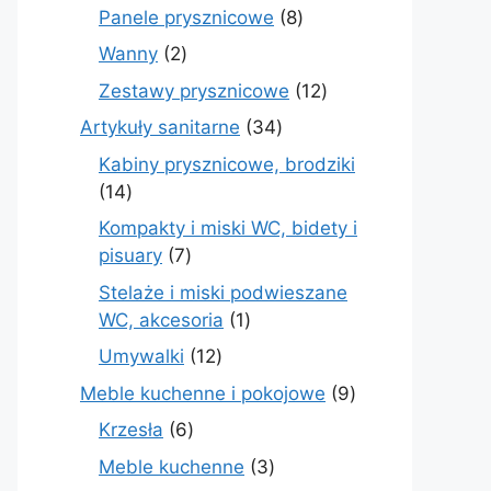
produktów
8
Panele prysznicowe
8
produktów
2
Wanny
2
produkty
12
Zestawy prysznicowe
12
produktów
34
Artykuły sanitarne
34
produkty
Kabiny prysznicowe, brodziki
14
14
produktów
Kompakty i miski WC, bidety i
7
pisuary
7
produktów
Stelaże i miski podwieszane
1
WC, akcesoria
1
produkt
12
Umywalki
12
produktów
9
Meble kuchenne i pokojowe
9
produktów
6
Krzesła
6
produktów
3
Meble kuchenne
3