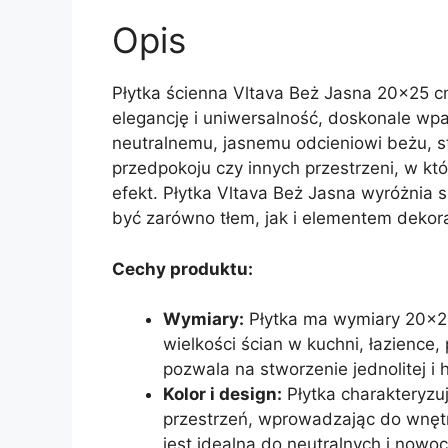
Opis
Płytka ścienna Vltava Beż Jasna 20×25 cm
elegancję i uniwersalność, doskonale wpa
neutralnemu, jasnemu odcieniowi beżu, st
przedpokoju czy innych przestrzeni, w któ
efekt. Płytka Vltava Beż Jasna wyróżnia 
być zarówno tłem, jak i elementem dekor
Cechy produktu:
Wymiary:
Płytka ma wymiary 20×25
wielkości ścian w kuchni, łazience
pozwala na stworzenie jednolitej i 
Kolor i design:
Płytka charakteryzu
przestrzeń, wprowadzając do wnętr
jest idealna do neutralnych i nowoc