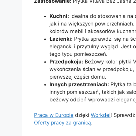
Zastosowanie:
Płytka Vltava Beż Jasna 
Kuchni:
Idealna do stosowania na 
jak i na większych powierzchniach.
kolorów mebli i akcesoriów kuchen
Łazienki:
Płytka sprawdzi się na ś
elegancki i przytulny wygląd. Jest o
tego typu pomieszczeń.
Przedpokoju:
Beżowy kolor płytki 
wykończenia ścian w przedpokoju, 
pierwszej części domu.
Innych przestrzeniach:
Płytka ta 
innych pomieszczeń, takich jak salo
beżowy odcień wprowadzi elegancję
Praca w Europie
dzięki
Workdei
! Sprawdź
Oferty pracy za granicą
.