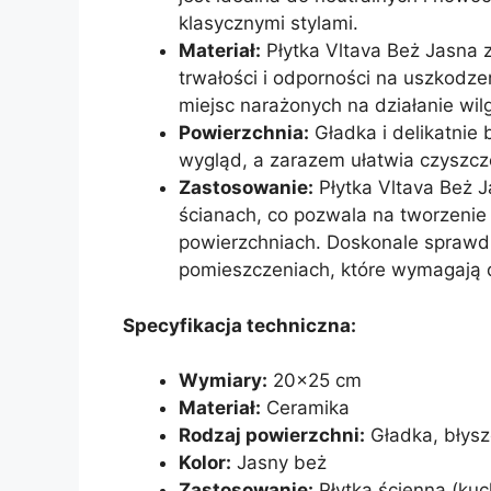
klasycznymi stylami.
Materiał:
Płytka Vltava Beż Jasna z
trwałości i odporności na uszkodze
miejsc narażonych na działanie wilg
Powierzchnia:
Gładka i delikatnie 
wygląd, a zarazem ułatwia czyszcz
Zastosowanie:
Płytka Vltava Beż 
ścianach, co pozwala na tworzenie
powierzchniach. Doskonale sprawdzi
pomieszczeniach, które wymagają d
Specyfikacja techniczna:
Wymiary:
20×25 cm
Materiał:
Ceramika
Rodzaj powierzchni:
Gładka, błys
Kolor:
Jasny beż
Zastosowanie:
Płytka ścienna (kuc