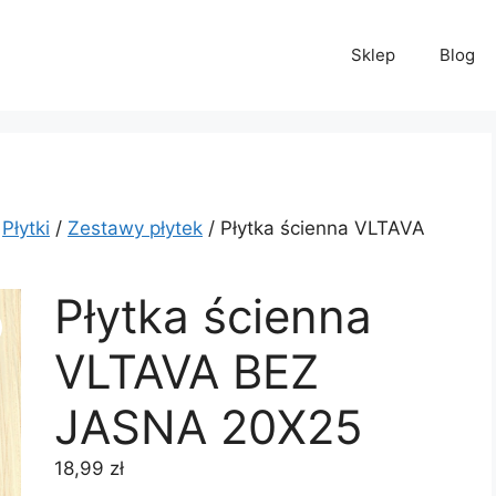
Sklep
Blog
/
Płytki
/
Zestawy płytek
/ Płytka ścienna VLTAVA
Płytka ścienna
VLTAVA BEZ
JASNA 20X25
18,99
zł