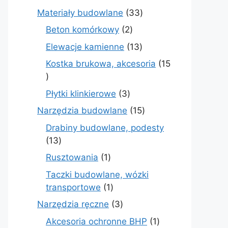
produktów
33
Materiały budowlane
33
produkty
2
Beton komórkowy
2
produkty
13
Elewacje kamienne
13
produktów
Kostka brukowa, akcesoria
15
15
produktów
3
Płytki klinkierowe
3
produkty
15
Narzędzia budowlane
15
produktów
Drabiny budowlane, podesty
13
13
produktów
1
Rusztowania
1
produkt
Taczki budowlane, wózki
1
transportowe
1
produkt
3
Narzędzia ręczne
3
produkty
1
Akcesoria ochronne BHP
1