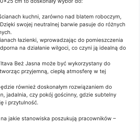
20×25 cm to doskonały wybór do:
ścianach kuchni, zarówno nad blatem roboczym,
 Dzięki swojej neutralnej barwie pasuje do różnych
nych.
cianach łazienki, wprowadzając do pomieszczenia
dporna na działanie wilgoci, co czyni ją idealną do
Vltava Beż Jasna może być wykorzystany do
tworząc przyjemną, ciepłą atmosferę w tej
będzie również doskonałym rozwiązaniem do
n, jadalnia, czy pokój gościnny, gdzie subtelny
 i przytulność.
 na jakie stanowiska poszukują pracowników –