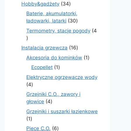
produkt
34
Hobby&gadżety
34
produkty
Baterie, akumulatorki,
30
ładowarki, latarki
30
produktów
Termometry, stacje pogody
4
4
produkty
16
Instalacja grzewcza
16
produktów
1
Akcesoria do kominków
1
produkt
1
Ecopellet
1
produkt
Elektryczne ogrzewacze wody
4
4
produkty
Grzejniki C.O., zawory i
4
głowice
4
produkty
Grzejniki i suszarki łazienkowe
1
1
produkt
6
Piece C.O.
6