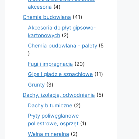
4
akcesoria
4
produkty
41
Chemia budowlana
41
produktów
Akcesoria do płyt gipsowo-
2
kartonowych
2
produkty
Chemia budowlana - palety
5
5
produktów
20
Fugi i impregnacja
20
produktów
11
Gips i gładzie szpachlowe
11
produktów
3
Grunty
3
produkty
5
Dachy, izolacje, odwodnienia
5
produktów
2
Dachy bitumiczne
2
produkty
Płyty poliwęglanowe i
1
poliestrowe, osprzęt
1
produkt
2
Wełna mineralna
2