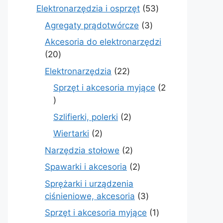
produkty
53
Elektronarzędzia i osprzęt
53
produkty
3
Agregaty prądotwórcze
3
produkty
Akcesoria do elektronarzędzi
20
20
produktów
22
Elektronarzędzia
22
produkty
Sprzęt i akcesoria myjące
2
2
produkty
2
Szlifierki, polerki
2
produkty
2
Wiertarki
2
produkty
2
Narzędzia stołowe
2
produkty
2
Spawarki i akcesoria
2
produkty
Sprężarki i urządzenia
3
ciśnieniowe, akcesoria
3
produkty
1
Sprzęt i akcesoria myjące
1