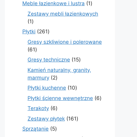
produkty
1
Meble łazienkowe i lustra
1
produkt
Zestawy mebli łazienkowych
1
1
produkt
261
Płytki
261
produktów
Gresy szkliwione i polerowane
61
61
produktów
15
Gresy techniczne
15
produktów
Kamień naturalny, granity,
2
marmury
2
produkty
10
Płytki kuchenne
10
produktów
6
Płytki ścienne wewnętrzne
6
produktów
6
Terakoty
6
produktów
161
Zestawy płytek
161
produktów
5
Sprzątanie
5
produktów