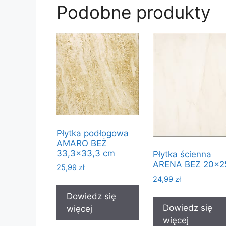
Podobne produkty
Płytka podłogowa
AMARO BEŻ
33,3×33,3 cm
Płytka ścienna
ARENA BEZ 20×2
25,99
zł
24,99
zł
Dowiedz się
Dowiedz się
więcej
więcej