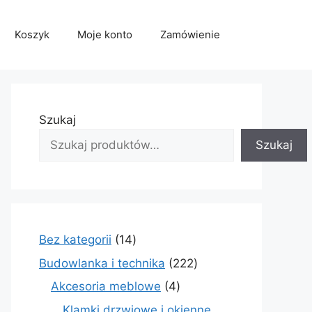
Koszyk
Moje konto
Zamówienie
Szukaj
Szukaj
14
Bez kategorii
14
produktów
222
Budowlanka i technika
222
produkty
4
Akcesoria meblowe
4
produkty
Klamki drzwiowe i okienne,