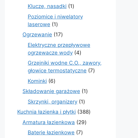
produkt
1
Klucze, nasadki
1
produkt
Poziomice i niwelatory
1
laserowe
1
produkt
17
Ogrzewanie
17
produktów
Elektryczne przepływowe
4
ogrzewacze wody
4
produkty
Grzejniki wodne C.O., zawory,
7
głowice termostatyczne
7
produktów
6
Kominki
6
produktów
1
Składowanie garażowe
1
produkt
1
Skrzynki, organizery
1
produkt
388
Kuchnia łazienka i płytki
388
produktów
29
Armatura łazienkowa
29
produktów
7
Baterie łazienkowe
7