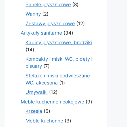
produktów
8
Panele prysznicowe
8
produktów
2
Wanny
2
produkty
12
Zestawy prysznicowe
12
produktów
34
Artykuły sanitarne
34
produkty
Kabiny prysznicowe, brodziki
14
14
produktów
Kompakty i miski WC, bidety i
7
pisuary
7
produktów
Stelaże i miski podwieszane
1
WC, akcesoria
1
produkt
12
Umywalki
12
produktów
9
Meble kuchenne i pokojowe
9
produktów
6
Krzesła
6
produktów
3
Meble kuchenne
3