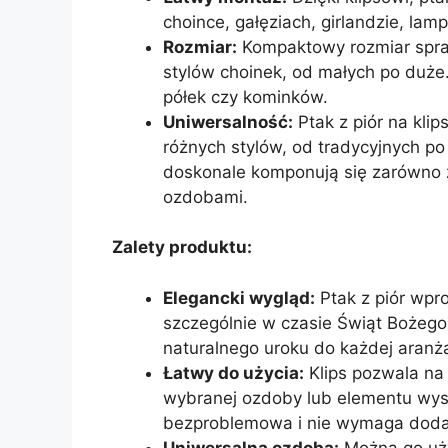
choince, gałęziach, girlandzie, l
Rozmiar:
Kompaktowy rozmiar spra
stylów choinek, od małych po duże
półek czy kominków.
Uniwersalność:
Ptak z piór na klip
różnych stylów, od tradycyjnych p
doskonale komponują się zarówno z
ozdobami.
Zalety produktu:
Elegancki wygląd:
Ptak z piór wpr
szczególnie w czasie Świąt Bożego
naturalnego uroku do każdej aranża
Łatwy do użycia:
Klips pozwala na
wybranej ozdoby lub elementu wystr
bezproblemowa i nie wymaga doda
Uniwersalna ozdoba:
Można go uży