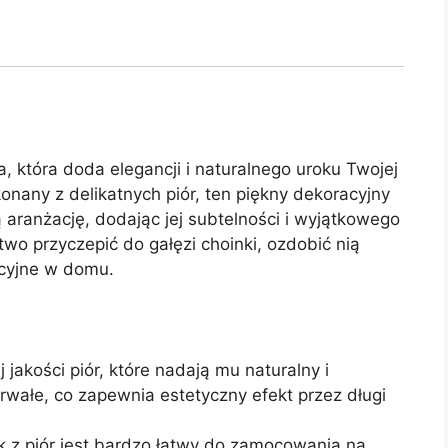
a, która doda elegancji i naturalnego uroku Twojej
nany z delikatnych piór, ten piękny dekoracyjny
aranżację, dodając jej subtelności i wyjątkowego
two przyczepić do gałęzi choinki, ozdobić nią
acyjne w domu.
jakości piór, które nadają mu naturalny i
 trwałe, co zapewnia estetyczny efekt przez długi
ak z piór jest bardzo łatwy do zamocowania na