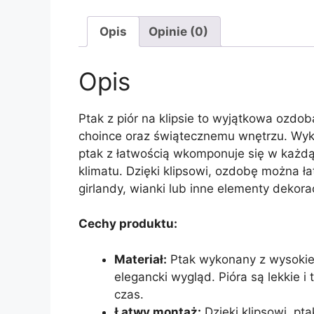
Opis
Opinie (0)
Opis
Ptak z piór na klipsie to wyjątkowa ozdob
choince oraz świątecznemu wnętrzu. Wyko
ptak z łatwością wkomponuje się w każdą 
klimatu. Dzięki klipsowi, ozdobę można ła
girlandy, wianki lub inne elementy dekor
Cechy produktu:
Materiał:
Ptak wykonany z wysokiej 
elegancki wygląd. Pióra są lekkie i
czas.
Łatwy montaż:
Dzięki klipsowi, pt