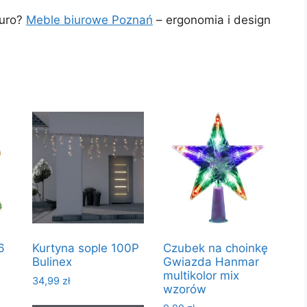
iuro?
Meble biurowe Poznań
– ergonomia i design
6
Kurtyna sople 100P
Czubek na choinkę
Bulinex
Gwiazda Hanmar
multikolor mix
34,99
zł
wzorów