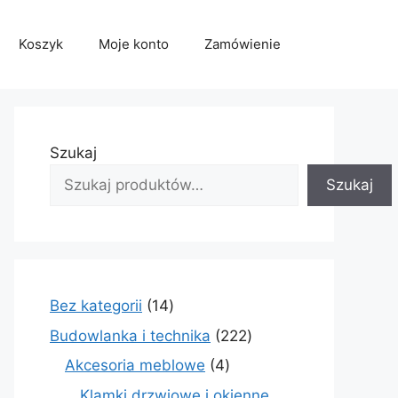
Koszyk
Moje konto
Zamówienie
Szukaj
Szukaj
14
Bez kategorii
14
produktów
222
Budowlanka i technika
222
produkty
4
Akcesoria meblowe
4
produkty
Klamki drzwiowe i okienne,