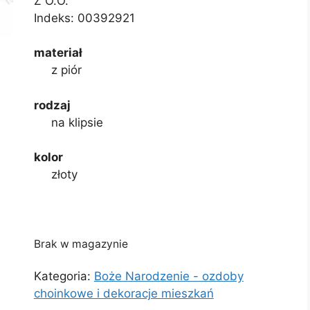
Z O.O.
Indeks:
00392921
materiał
z piór
rodzaj
na klipsie
kolor
złoty
Brak w magazynie
Kategoria:
Boże Narodzenie - ozdoby
choinkowe i dekoracje mieszkań