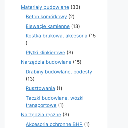
produktów
33
Materiały budowlane
33
produkty
2
Beton komórkowy
2
produkty
13
Elewacje kamienne
13
produktów
Kostka brukowa, akcesoria
15
15
produktów
3
Płytki klinkierowe
3
produkty
15
Narzędzia budowlane
15
produktów
Drabiny budowlane, podesty
13
13
produktów
1
Rusztowania
1
produkt
Taczki budowlane, wózki
1
transportowe
1
produkt
3
Narzędzia ręczne
3
produkty
1
Akcesoria ochronne BHP
1