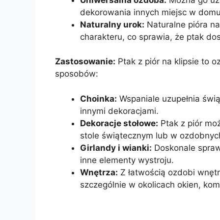
dekorowania innych miejsc w domu, t
Naturalny urok:
Naturalne pióra na
charakteru, co sprawia, że ptak do
Zastosowanie:
Ptak z piór na klipsie to
sposobów:
Choinka:
Wspaniale uzupełnia świą
innymi dekoracjami.
Dekoracje stołowe:
Ptak z piór mo
stole świątecznym lub w ozdobnyc
Girlandy i wianki:
Doskonale sprawd
inne elementy wystroju.
Wnętrza:
Z łatwością ozdobi wnętr
szczególnie w okolicach okien, ko