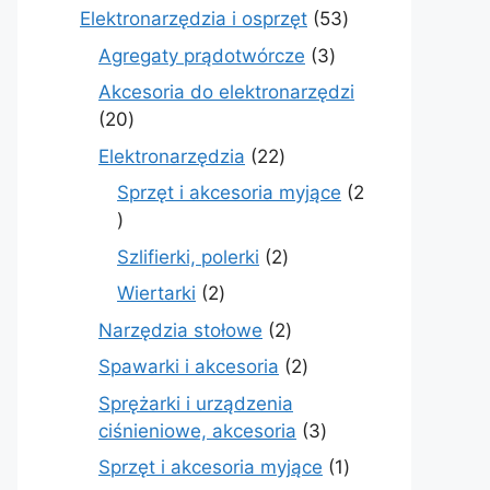
produkty
53
Elektronarzędzia i osprzęt
53
produkty
3
Agregaty prądotwórcze
3
produkty
Akcesoria do elektronarzędzi
20
20
produktów
22
Elektronarzędzia
22
produkty
Sprzęt i akcesoria myjące
2
2
produkty
2
Szlifierki, polerki
2
produkty
2
Wiertarki
2
produkty
2
Narzędzia stołowe
2
produkty
2
Spawarki i akcesoria
2
produkty
Sprężarki i urządzenia
3
ciśnieniowe, akcesoria
3
produkty
1
Sprzęt i akcesoria myjące
1