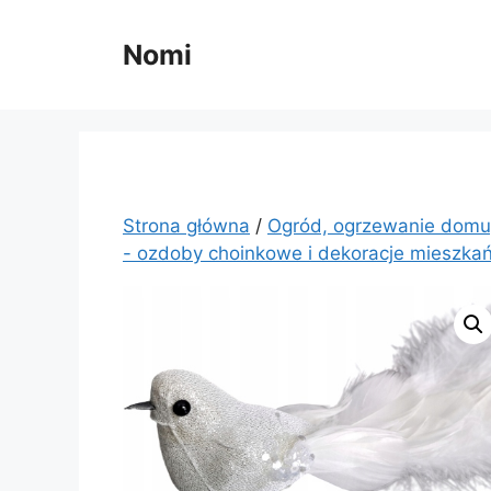
Przejdź
do
Nomi
treści
Strona główna
/
Ogród, ogrzewanie domu
- ozdoby choinkowe i dekoracje mieszka