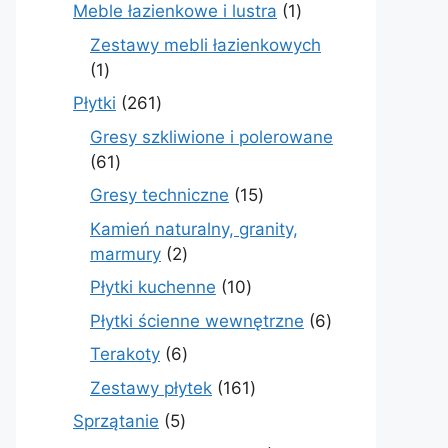
produkty
1
Meble łazienkowe i lustra
1
produkt
Zestawy mebli łazienkowych
1
1
produkt
261
Płytki
261
produktów
Gresy szkliwione i polerowane
61
61
produktów
15
Gresy techniczne
15
produktów
Kamień naturalny, granity,
2
marmury
2
produkty
10
Płytki kuchenne
10
produktów
6
Płytki ścienne wewnętrzne
6
produktów
6
Terakoty
6
produktów
161
Zestawy płytek
161
produktów
5
Sprzątanie
5
produktów