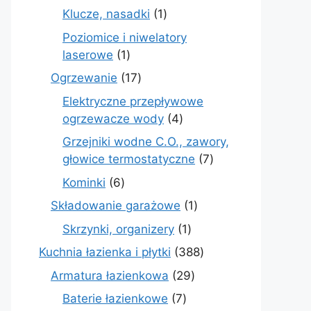
produkt
1
Klucze, nasadki
1
produkt
Poziomice i niwelatory
1
laserowe
1
produkt
17
Ogrzewanie
17
produktów
Elektryczne przepływowe
4
ogrzewacze wody
4
produkty
Grzejniki wodne C.O., zawory,
7
głowice termostatyczne
7
produktów
6
Kominki
6
produktów
1
Składowanie garażowe
1
produkt
1
Skrzynki, organizery
1
produkt
388
Kuchnia łazienka i płytki
388
produktów
29
Armatura łazienkowa
29
produktów
7
Baterie łazienkowe
7