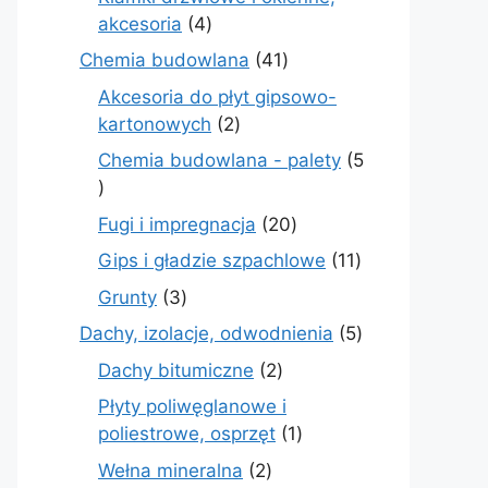
4
akcesoria
4
produkty
41
Chemia budowlana
41
produktów
Akcesoria do płyt gipsowo-
2
kartonowych
2
produkty
Chemia budowlana - palety
5
5
produktów
20
Fugi i impregnacja
20
produktów
11
Gips i gładzie szpachlowe
11
produktów
3
Grunty
3
produkty
5
Dachy, izolacje, odwodnienia
5
produktów
2
Dachy bitumiczne
2
produkty
Płyty poliwęglanowe i
1
poliestrowe, osprzęt
1
produkt
2
Wełna mineralna
2