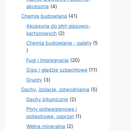
4
akcesoria
4
produkty
41
Chemia budowlana
41
produktów
Akcesoria do płyt gipsowo-
2
kartonowych
2
produkty
Chemia budowlana - palety
5
5
produktów
20
Fugi i impregnacja
20
produktów
11
Gips i gładzie szpachlowe
11
produktów
3
Grunty
3
produkty
5
Dachy, izolacje, odwodnienia
5
produktów
2
Dachy bitumiczne
2
produkty
Płyty poliwęglanowe i
1
poliestrowe, osprzęt
1
produkt
2
Wełna mineralna
2