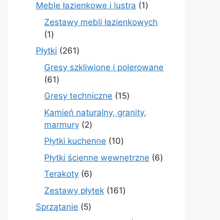
produkty
1
Meble łazienkowe i lustra
1
produkt
Zestawy mebli łazienkowych
1
1
produkt
261
Płytki
261
produktów
Gresy szkliwione i polerowane
61
61
produktów
15
Gresy techniczne
15
produktów
Kamień naturalny, granity,
2
marmury
2
produkty
10
Płytki kuchenne
10
produktów
6
Płytki ścienne wewnętrzne
6
produktów
6
Terakoty
6
produktów
161
Zestawy płytek
161
produktów
5
Sprzątanie
5
produktów