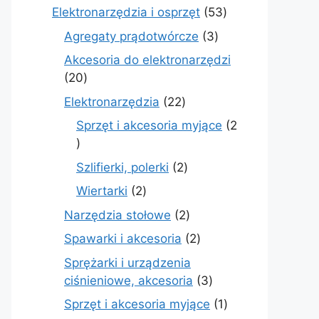
produkty
53
Elektronarzędzia i osprzęt
53
produkty
3
Agregaty prądotwórcze
3
produkty
Akcesoria do elektronarzędzi
20
20
produktów
22
Elektronarzędzia
22
produkty
Sprzęt i akcesoria myjące
2
2
produkty
2
Szlifierki, polerki
2
produkty
2
Wiertarki
2
produkty
2
Narzędzia stołowe
2
produkty
2
Spawarki i akcesoria
2
produkty
Sprężarki i urządzenia
3
ciśnieniowe, akcesoria
3
produkty
1
Sprzęt i akcesoria myjące
1