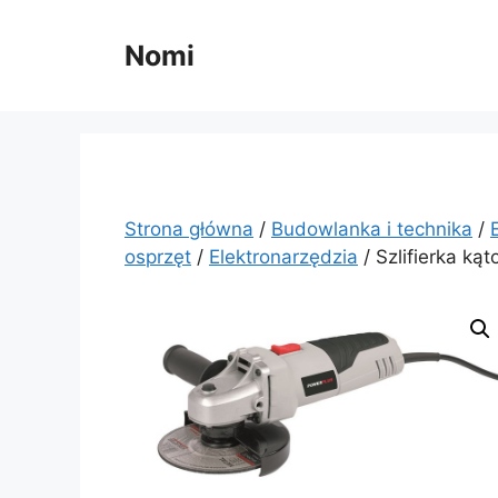
Przejdź
do
Nomi
treści
Strona główna
/
Budowlanka i technika
/
osprzęt
/
Elektronarzędzia
/ Szlifierka k