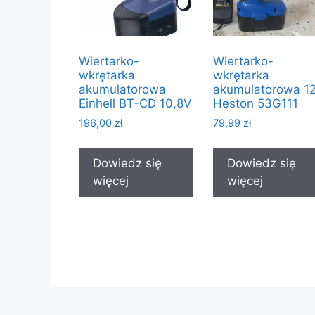
Wiertarko-
Wiertarko-
wkrętarka
wkrętarka
akumulatorowa
akumulatorowa 1
Einhell BT-CD 10,8V
Heston 53G111
196,00
zł
79,99
zł
Dowiedz się
Dowiedz się
więcej
więcej