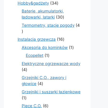
produkt
34
Hobby&gadżety
34
produkty
Baterie, akumulatorki,
30
ładowarki, latarki
30
produktów
Termometry, stacje pogody
4
4
produkty
16
Instalacja grzewcza
16
produktów
1
Akcesoria do kominków
1
produkt
1
Ecopellet
1
produkt
Elektryczne ogrzewacze wody
4
4
produkty
Grzejniki C.O., zawory i
4
głowice
4
produkty
Grzejniki i suszarki łazienkowe
1
1
produkt
6
Piece C.O.
6