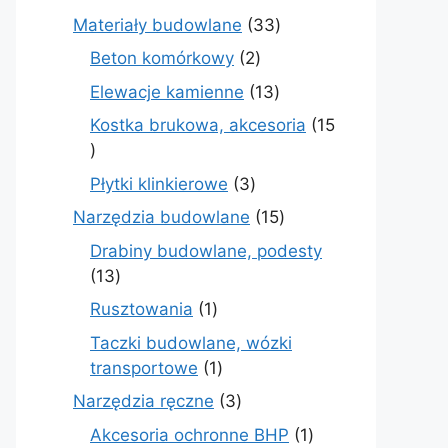
produktów
33
Materiały budowlane
33
produkty
2
Beton komórkowy
2
produkty
13
Elewacje kamienne
13
produktów
Kostka brukowa, akcesoria
15
15
produktów
3
Płytki klinkierowe
3
produkty
15
Narzędzia budowlane
15
produktów
Drabiny budowlane, podesty
13
13
produktów
1
Rusztowania
1
produkt
Taczki budowlane, wózki
1
transportowe
1
produkt
3
Narzędzia ręczne
3
produkty
1
Akcesoria ochronne BHP
1