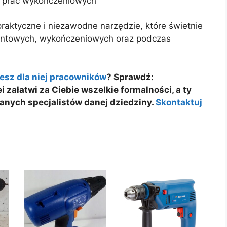
h prac wykończeniowych
praktyczne i niezawodne narzędzie, które świetnie
montowych, wykończeniowych oraz podczas
esz dla niej pracowników
? Sprawdź:
i załatwi za Ciebie wszelkie formalności, a ty
anych specjalistów danej dziedziny.
Skontaktuj