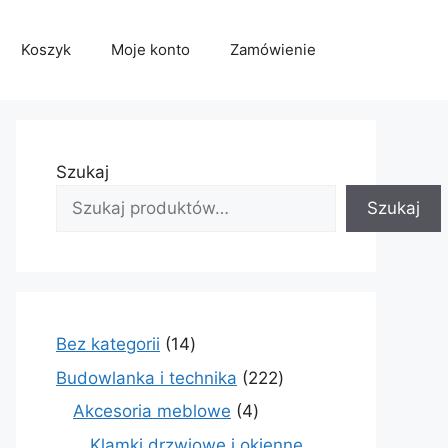
Koszyk
Moje konto
Zamówienie
Szukaj
Szukaj
14
Bez kategorii
14
produktów
222
Budowlanka i technika
222
produkty
4
Akcesoria meblowe
4
produkty
Klamki drzwiowe i okienne,