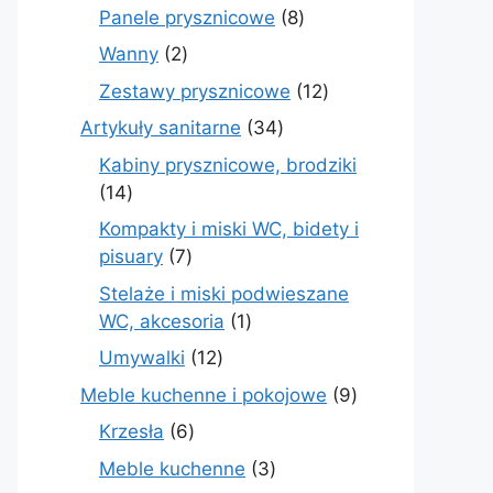
produktów
8
Panele prysznicowe
8
produktów
2
Wanny
2
produkty
12
Zestawy prysznicowe
12
produktów
34
Artykuły sanitarne
34
produkty
Kabiny prysznicowe, brodziki
14
14
produktów
Kompakty i miski WC, bidety i
7
pisuary
7
produktów
Stelaże i miski podwieszane
1
WC, akcesoria
1
produkt
12
Umywalki
12
produktów
9
Meble kuchenne i pokojowe
9
produktów
6
Krzesła
6
produktów
3
Meble kuchenne
3