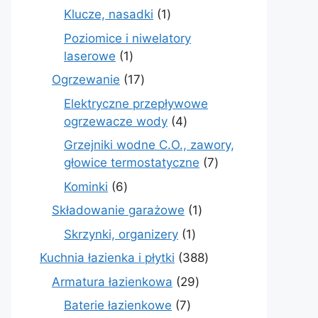
produkt
1
Klucze, nasadki
1
produkt
Poziomice i niwelatory
1
laserowe
1
produkt
17
Ogrzewanie
17
produktów
Elektryczne przepływowe
4
ogrzewacze wody
4
produkty
Grzejniki wodne C.O., zawory,
7
głowice termostatyczne
7
produktów
6
Kominki
6
produktów
1
Składowanie garażowe
1
produkt
1
Skrzynki, organizery
1
produkt
388
Kuchnia łazienka i płytki
388
produktów
29
Armatura łazienkowa
29
produktów
7
Baterie łazienkowe
7