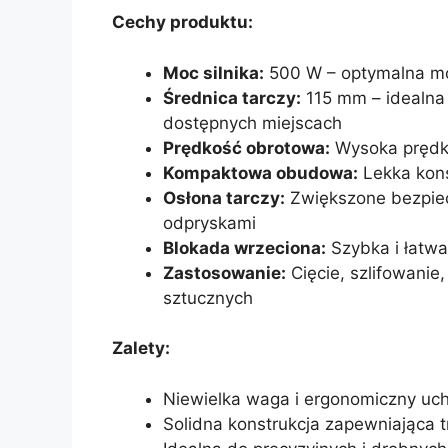
Cechy produktu:
Moc silnika:
500 W – optymalna mo
Średnica tarczy:
115 mm – idealna 
dostępnych miejscach
Prędkość obrotowa:
Wysoka prędko
Kompaktowa obudowa:
Lekka kons
Osłona tarczy:
Zwiększone bezpiecz
odpryskami
Blokada wrzeciona:
Szybka i łatwa
Zastosowanie:
Cięcie, szlifowanie
sztucznych
Zalety:
Niewielka waga i ergonomiczny uc
Solidna konstrukcja zapewniająca 