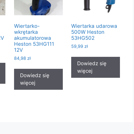
Wiertarko-
Wiertarka udarowa
wkrętarka
500W Heston
2V
akumulatorowa
53HG502
Heston 53HG111
59,99
zł
12V
84,98
zł
Dowiedz się
więcej
Dowiedz się
więcej