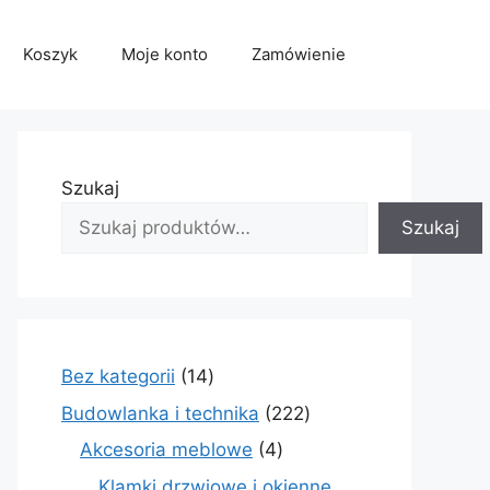
Koszyk
Moje konto
Zamówienie
Szukaj
Szukaj
14
Bez kategorii
14
produktów
222
Budowlanka i technika
222
produkty
4
Akcesoria meblowe
4
produkty
Klamki drzwiowe i okienne,