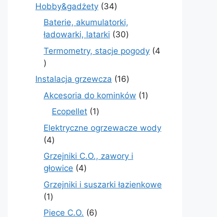
produkt
34
Hobby&gadżety
34
produkty
Baterie, akumulatorki,
30
ładowarki, latarki
30
produktów
Termometry, stacje pogody
4
4
produkty
16
Instalacja grzewcza
16
produktów
1
Akcesoria do kominków
1
produkt
1
Ecopellet
1
produkt
Elektryczne ogrzewacze wody
4
4
produkty
Grzejniki C.O., zawory i
4
głowice
4
produkty
Grzejniki i suszarki łazienkowe
1
1
produkt
6
Piece C.O.
6