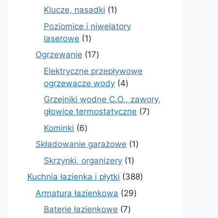
produkt
1
Klucze, nasadki
1
produkt
Poziomice i niwelatory
1
laserowe
1
produkt
17
Ogrzewanie
17
produktów
Elektryczne przepływowe
4
ogrzewacze wody
4
produkty
Grzejniki wodne C.O., zawory,
7
głowice termostatyczne
7
produktów
6
Kominki
6
produktów
1
Składowanie garażowe
1
produkt
1
Skrzynki, organizery
1
produkt
388
Kuchnia łazienka i płytki
388
produktów
29
Armatura łazienkowa
29
produktów
7
Baterie łazienkowe
7