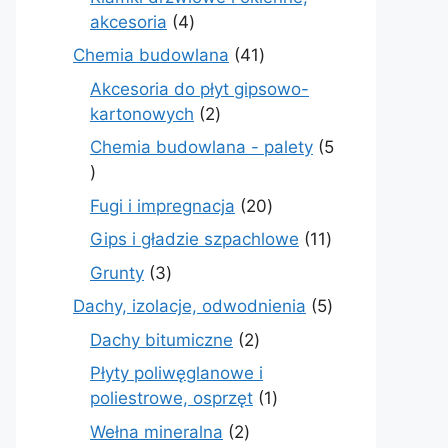
4
akcesoria
4
produkty
41
Chemia budowlana
41
produktów
Akcesoria do płyt gipsowo-
2
kartonowych
2
produkty
Chemia budowlana - palety
5
5
produktów
20
Fugi i impregnacja
20
produktów
11
Gips i gładzie szpachlowe
11
produktów
3
Grunty
3
produkty
5
Dachy, izolacje, odwodnienia
5
produktów
2
Dachy bitumiczne
2
produkty
Płyty poliwęglanowe i
1
poliestrowe, osprzęt
1
produkt
2
Wełna mineralna
2