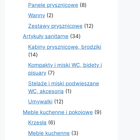
produktów
8
Panele prysznicowe
8
produktów
2
Wanny
2
produkty
12
Zestawy prysznicowe
12
produktów
34
Artykuły sanitarne
34
produkty
Kabiny prysznicowe, brodziki
14
14
produktów
Kompakty i miski WC, bidety i
7
pisuary
7
produktów
Stelaże i miski podwieszane
1
WC, akcesoria
1
produkt
12
Umywalki
12
produktów
9
Meble kuchenne i pokojowe
9
produktów
6
Krzesła
6
produktów
3
Meble kuchenne
3