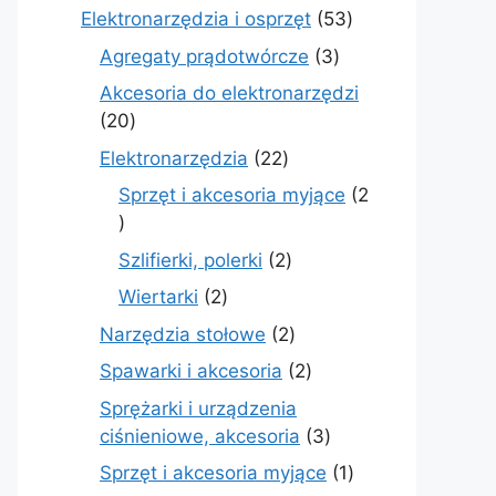
produkty
53
Elektronarzędzia i osprzęt
53
produkty
3
Agregaty prądotwórcze
3
produkty
Akcesoria do elektronarzędzi
20
20
produktów
22
Elektronarzędzia
22
produkty
Sprzęt i akcesoria myjące
2
2
produkty
2
Szlifierki, polerki
2
produkty
2
Wiertarki
2
produkty
2
Narzędzia stołowe
2
produkty
2
Spawarki i akcesoria
2
produkty
Sprężarki i urządzenia
3
ciśnieniowe, akcesoria
3
produkty
1
Sprzęt i akcesoria myjące
1