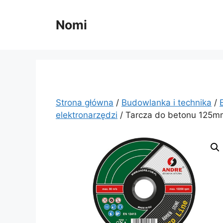
Przejdź
do
Nomi
treści
Strona główna
/
Budowlanka i technika
/
elektronarzędzi
/ Tarcza do betonu 125m