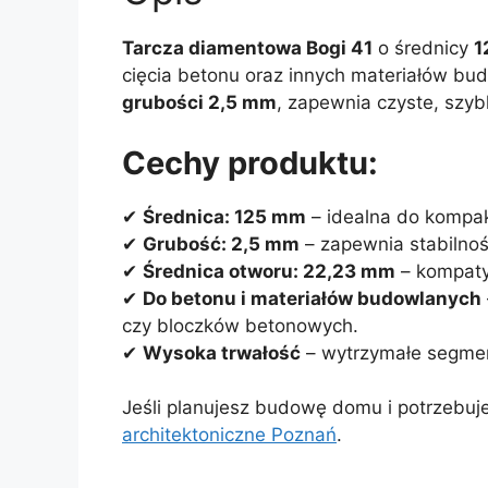
Tarcza diamentowa Bogi 41
o średnicy
1
cięcia betonu oraz innych materiałów bud
grubości 2,5 mm
, zapewnia czyste, szybk
Cechy produktu:
✔
Średnica: 125 mm
– idealna do kompak
✔
Grubość: 2,5 mm
– zapewnia stabilność
✔
Średnica otworu: 22,23 mm
– kompatyb
✔
Do betonu i materiałów budowlanych
czy bloczków betonowych.
✔
Wysoka trwałość
– wytrzymałe segment
Jeśli planujesz budowę domu i potrzebu
architektoniczne Poznań
.