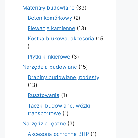
produktów
33
Materiały budowlane
33
produkty
2
Beton komórkowy
2
produkty
13
Elewacje kamienne
13
produktów
Kostka brukowa, akcesoria
15
15
produktów
3
Płytki klinkierowe
3
produkty
15
Narzędzia budowlane
15
produktów
Drabiny budowlane, podesty
13
13
produktów
1
Rusztowania
1
produkt
Taczki budowlane, wózki
1
transportowe
1
produkt
3
Narzędzia ręczne
3
produkty
1
Akcesoria ochronne BHP
1