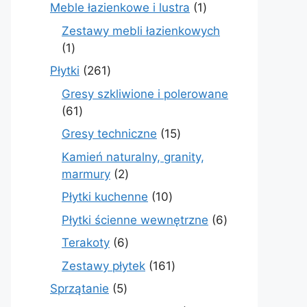
produkty
1
Meble łazienkowe i lustra
1
produkt
Zestawy mebli łazienkowych
1
1
produkt
261
Płytki
261
produktów
Gresy szkliwione i polerowane
61
61
produktów
15
Gresy techniczne
15
produktów
Kamień naturalny, granity,
2
marmury
2
produkty
10
Płytki kuchenne
10
produktów
6
Płytki ścienne wewnętrzne
6
produktów
6
Terakoty
6
produktów
161
Zestawy płytek
161
produktów
5
Sprzątanie
5
produktów