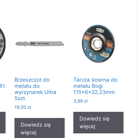
Brzeszczot do
Tarcza ścierna do
41
metalu do
metalu Bogi
wyrzynarek Ultra
115x6x22,23mm
5szt.
3,99
zł
19,00
zł
Dowiedz się
Dowiedz się
więcej
więcej