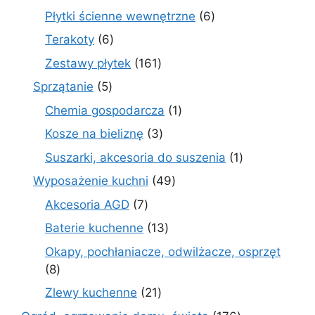
produktów
6
Płytki ścienne wewnętrzne
6
produktów
6
Terakoty
6
produktów
161
Zestawy płytek
161
produktów
5
Sprzątanie
5
produktów
1
Chemia gospodarcza
1
produkt
3
Kosze na bieliznę
3
produkty
1
Suszarki, akcesoria do suszenia
1
produkt
49
Wyposażenie kuchni
49
produktów
7
Akcesoria AGD
7
produktów
13
Baterie kuchenne
13
produktów
Okapy, pochłaniacze, odwilżacze, osprzęt
8
8
produktów
21
Zlewy kuchenne
21
produktów