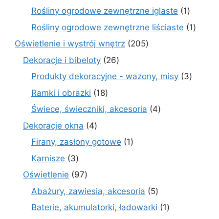
produkty
1
Rośliny ogrodowe zewnętrzne iglaste
1
produkt
1
Rośliny ogrodowe zewnętrzne liściaste
1
produk
205
Oświetlenie i wystrój wnętrz
205
produktów
26
Dekoracje i bibeloty
26
produktów
3
Produkty dekoracyjne - wazony, misy
3
produk
18
Ramki i obrazki
18
produktów
4
Świece, świeczniki, akcesoria
4
produkty
4
Dekoracje okna
4
produkty
1
Firany, zasłony gotowe
1
produkt
3
Karnisze
3
produkty
97
Oświetlenie
97
produktów
5
Abażury, zawiesia, akcesoria
5
produktów
1
Baterie, akumulatorki, ładowarki
1