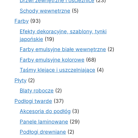
23
Drzwi zewnętrzne i ościeżnice
23
produkty
5
Schody wewnętrzne
5
produktów
93
Farby
93
produkty
Efekty dekoracyjne, szablony, tynki
19
japońskie
19
produktów
2
Farby emulsyjne białe wewnętrzne
2
produkty
68
Farby emulsyjne kolorowe
68
produktów
4
Taśmy klejące i uszczelniające
4
produkty
2
Płyty
2
produkty
2
Blaty robocze
2
produkty
37
Podłogi twarde
37
produktów
3
Akcesoria do podłóg
3
produkty
29
Panele laminowane
29
produktów
2
Podłogi drewniane
2