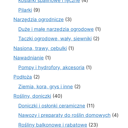
4
Kosiarki spalinowe i ręczne
4
produkty
9
Pilarki
9
produktów
3
Narzędzia ogrodnicze
3
produkty
1
Duże i małe narzędzia ogrodowe
1
produkt
2
Taczki ogrodowe, wały, siewniki
2
produkty
1
Nasiona, trawy, cebulki
1
produkt
1
Nawadnianie
1
produkt
1
Pompy i hydrofory, akcesoria
1
produkt
2
Podłoża
2
produkty
2
Ziemia, kora, grys i inne
2
produkty
40
Rośliny, doniczki
40
produktów
11
Doniczki i osłonki ceramiczne
11
produktów
4
Nawozy i preparaty do roślin domowych
4
prod
23
Rośliny balkonowe i rabatowe
23