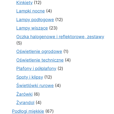
produkt
12
Kinkiety
12
produktów
4
Lampki nocne
4
produkty
12
Lampy podłogowe
12
produktów
23
Lampy wiszące
23
produkty
Oczka halogenowe i reflektorowe, zestawy
5
5
produktów
1
Oświetlenie ogrodowe
1
produkt
4
Oświetlenie techniczne
4
produkty
2
Plafony i półplafony
2
produkty
12
Spoty i klipsy
12
produktów
4
Świetlówki rurowe
4
produkty
6
Żarówki
6
produktów
4
Żyrandol
4
produkty
67
Podłogi miękkie
67