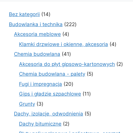
14
Bez kategorii
14
produktów
222
Budowlanka i technika
222
produkty
4
Akcesoria meblowe
4
produkty
4
Klamki drzwiowe i okienne, akcesoria
4
produkt
41
Chemia budowlana
41
produktów
2
Akcesoria do płyt gipsowo-kartonowych
2
prod
5
Chemia budowlana - palety
5
produktów
20
Fugi i impregnacja
20
produktów
11
Gips i gładzie szpachlowe
11
produktów
3
Grunty
3
produkty
5
Dachy, izolacje, odwodnienia
5
produktów
2
Dachy bitumiczne
2
produkty