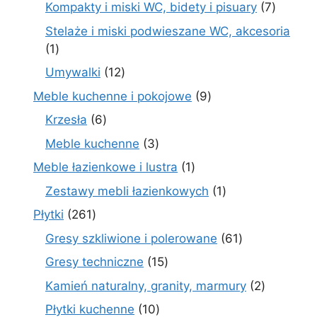
produktów
7
Kompakty i miski WC, bidety i pisuary
7
produk
Stelaże i miski podwieszane WC, akcesoria
1
1
produkt
12
Umywalki
12
produktów
9
Meble kuchenne i pokojowe
9
produktów
6
Krzesła
6
produktów
3
Meble kuchenne
3
produkty
1
Meble łazienkowe i lustra
1
produkt
1
Zestawy mebli łazienkowych
1
produkt
261
Płytki
261
produktów
61
Gresy szkliwione i polerowane
61
produktów
15
Gresy techniczne
15
produktów
2
Kamień naturalny, granity, marmury
2
produkty
10
Płytki kuchenne
10