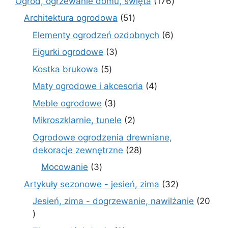
176
Ogród, ogrzewanie domu, święta
176
produktów
51
Architektura ogrodowa
51
produktów
6
Elementy ogrodzeń ozdobnych
6
produktów
3
Figurki ogrodowe
3
produkty
5
Kostka brukowa
5
produktów
4
Maty ogrodowe i akcesoria
4
produkty
3
Meble ogrodowe
3
produkty
2
Mikroszklarnie, tunele
2
produkty
Ogrodowe ogrodzenia drewniane,
28
dekoracje zewnętrzne
28
produktów
3
Mocowanie
3
produkty
32
Artykuły sezonowe - jesień, zima
32
produkty
Jesień, zima - dogrzewanie, nawilżanie
20
20
produktów