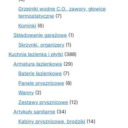
produkty
Grzejniki wodne C.O., zawory, głowice
7
termostatyczne
7
produktów
6
Kominki
6
produktów
1
Składowanie garażowe
1
produkt
1
Skrzynki, organizery
1
produkt
388
Kuchnia łazienka i płytki
388
produktów
29
Armatura łazienkowa
29
produktów
7
Baterie łazienkowe
7
produktów
8
Panele prysznicowe
8
produktów
2
Wanny
2
produkty
12
Zestawy prysznicowe
12
produktów
34
Artykuły sanitarne
34
produkty
14
Kabiny prysznicowe, brodziki
14