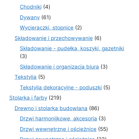
produktów
4
Chodniki
4
produkty
61
Dywany
61
produktów
2
Wycieraczki, stopnice
2
produkty
6
Składowanie i przechowywanie
6
produktów
Składowanie - pudełka, koszyki, gazetniki
3
3
produkty
3
Składowanie i organizacja biura
3
produkty
5
Tekstylia
5
produktów
5
Tekstylia dekoracyjne - poduszki
5
produktów
219
Stolarka i farby
219
produktów
86
Drewno i stolarka budowlana
86
produktów
3
Drzwi harmonijkowe, akcesoria
3
produkty
55
Drzwi wewnętrzne i ościeżnice
55
produktów