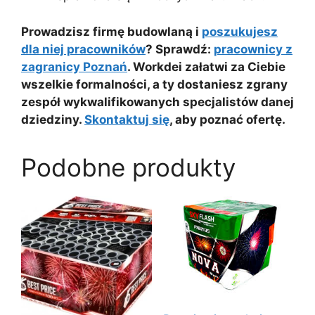
Prowadzisz firmę budowlaną i
poszukujesz
dla niej pracowników
? Sprawdź:
pracownicy z
zagranicy Poznań
. Workdei załatwi za Ciebie
wszelkie formalności, a ty dostaniesz zgrany
zespół wykwalifikowanych specjalistów danej
dziedziny.
Skontaktuj się
, aby poznać ofertę.
Podobne produkty