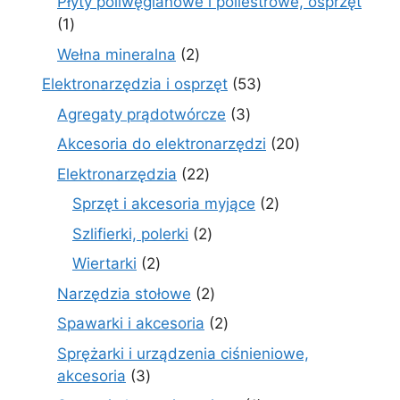
Płyty poliwęglanowe i poliestrowe, osprzęt
1
1
produkt
2
Wełna mineralna
2
produkty
53
Elektronarzędzia i osprzęt
53
produkty
3
Agregaty prądotwórcze
3
produkty
20
Akcesoria do elektronarzędzi
20
produktów
22
Elektronarzędzia
22
produkty
2
Sprzęt i akcesoria myjące
2
produkty
2
Szlifierki, polerki
2
produkty
2
Wiertarki
2
produkty
2
Narzędzia stołowe
2
produkty
2
Spawarki i akcesoria
2
produkty
Sprężarki i urządzenia ciśnieniowe,
3
akcesoria
3
produkty