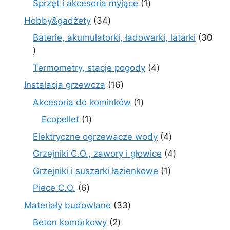
1
Sprzęt i akcesoria myjące
1
produkt
34
Hobby&gadżety
34
produkty
Baterie, akumulatorki, ładowarki, latarki
30
30
produktów
4
Termometry, stacje pogody
4
produkty
16
Instalacja grzewcza
16
produktów
1
Akcesoria do kominków
1
produkt
1
Ecopellet
1
produkt
4
Elektryczne ogrzewacze wody
4
produkty
4
Grzejniki C.O., zawory i głowice
4
produkty
1
Grzejniki i suszarki łazienkowe
1
produkt
6
Piece C.O.
6
produktów
33
Materiały budowlane
33
produkty
2
Beton komórkowy
2