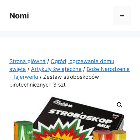
Przejdź
do
Nomi
Menu
treści
Strona główna
/
Ogród, ogrzewanie domu,
święta
/
Artykuły świąteczne
/
Boże Narodzenie
- fajerwerki
/ Zestaw stroboskopów
pirotechnicznych 3 szt