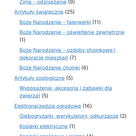
9
Zima - odśnieżanie
9
produktów
25
Artykuły świąteczne
25
produktów
11
Boże Narodzenie - fajerwerki
11
produktów
Boże Narodzenie - oświetlenie zewnętrzne
1
1
produkt
Boże Narodzenie - ozdoby choinkowe i
7
dekoracje mieszkań
7
produktów
6
Boże Narodzenie choinki
6
produktów
5
Artykuły zoologiczne
5
produktów
Wyposażenie, akcesoria i zabawki dla
5
zwierząt
5
produktów
16
Elektronarzędzia ogrodowe
16
produktów
2
Glebogryzarki, werykulatory, odkurzacze
2
prod
1
Kosiarki elektryczne
1
produkt