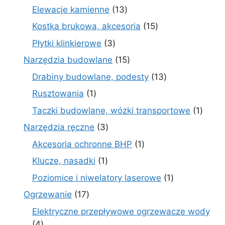
produkty
13
Elewacje kamienne
13
produktów
15
Kostka brukowa, akcesoria
15
produktów
3
Płytki klinkierowe
3
produkty
15
Narzędzia budowlane
15
produktów
13
Drabiny budowlane, podesty
13
produktów
1
Rusztowania
1
produkt
1
Taczki budowlane, wózki transportowe
1
produ
3
Narzędzia ręczne
3
produkty
1
Akcesoria ochronne BHP
1
produkt
1
Klucze, nasadki
1
produkt
1
Poziomice i niwelatory laserowe
1
produkt
17
Ogrzewanie
17
produktów
Elektryczne przepływowe ogrzewacze wody
4
4