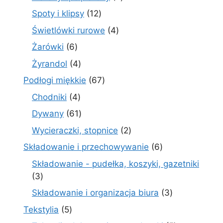
produkty
12
Spoty i klipsy
12
produktów
4
Świetlówki rurowe
4
produkty
6
Żarówki
6
produktów
4
Żyrandol
4
produkty
67
Podłogi miękkie
67
produktów
4
Chodniki
4
produkty
61
Dywany
61
produktów
2
Wycieraczki, stopnice
2
produkty
6
Składowanie i przechowywanie
6
produktów
Składowanie - pudełka, koszyki, gazetniki
3
3
produkty
3
Składowanie i organizacja biura
3
produkty
5
Tekstylia
5
produktów