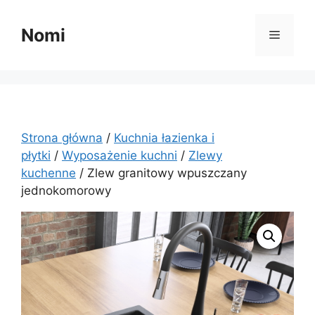
Przejdź
do
Nomi
Menu
treści
Strona główna
/
Kuchnia łazienka i
płytki
/
Wyposażenie kuchni
/
Zlewy
kuchenne
/ Zlew granitowy wpuszczany
jednokomorowy