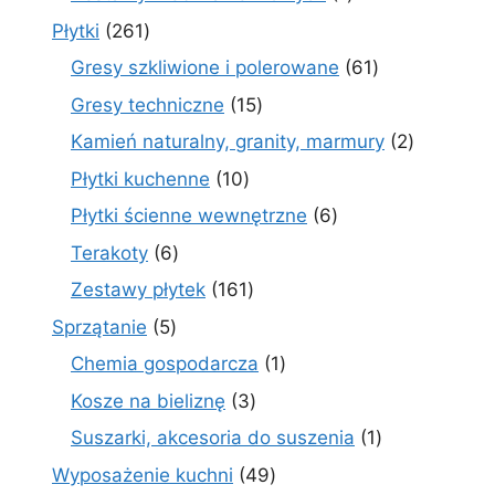
produkt
261
Płytki
261
produktów
61
Gresy szkliwione i polerowane
61
produktów
15
Gresy techniczne
15
produktów
2
Kamień naturalny, granity, marmury
2
produkty
10
Płytki kuchenne
10
produktów
6
Płytki ścienne wewnętrzne
6
produktów
6
Terakoty
6
produktów
161
Zestawy płytek
161
produktów
5
Sprzątanie
5
produktów
1
Chemia gospodarcza
1
produkt
3
Kosze na bieliznę
3
produkty
1
Suszarki, akcesoria do suszenia
1
produkt
49
Wyposażenie kuchni
49