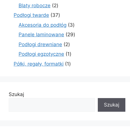
produkty
2
Blaty robocze
2
produkty
37
Podłogi twarde
37
produktów
3
Akcesoria do podłóg
3
produkty
29
Panele laminowane
29
produktów
2
Podłogi drewniane
2
produkty
1
Podłogi egzotyczne
1
produkt
1
Półki, regały, formatki
1
produkt
Szukaj
Szukaj