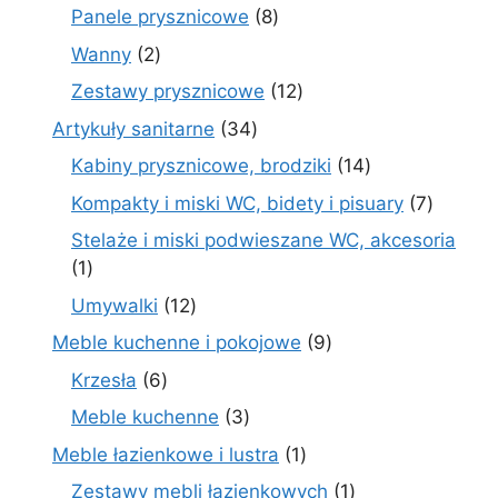
produktów
8
Panele prysznicowe
8
produktów
2
Wanny
2
produkty
12
Zestawy prysznicowe
12
produktów
34
Artykuły sanitarne
34
produkty
14
Kabiny prysznicowe, brodziki
14
produktów
7
Kompakty i miski WC, bidety i pisuary
7
produk
Stelaże i miski podwieszane WC, akcesoria
1
1
produkt
12
Umywalki
12
produktów
9
Meble kuchenne i pokojowe
9
produktów
6
Krzesła
6
produktów
3
Meble kuchenne
3
produkty
1
Meble łazienkowe i lustra
1
produkt
1
Zestawy mebli łazienkowych
1