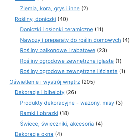
produkty
2
Ziemia, kora, grys i inne
2
produkty
40
Rośliny, doniczki
40
produktów
11
Doniczki i osłonki ceramiczne
11
produktów
4
Nawozy i preparaty do roślin domowych
4
prod
23
Rośliny balkonowe i rabatowe
23
produkty
1
Rośliny ogrodowe zewnętrzne iglaste
1
produkt
1
Rośliny ogrodowe zewnętrzne liściaste
1
produk
205
Oświetlenie i wystrój wnętrz
205
produktów
26
Dekoracje i bibeloty
26
produktów
3
Produkty dekoracyjne - wazony, misy
3
produk
18
Ramki i obrazki
18
produktów
4
Świece, świeczniki, akcesoria
4
produkty
4
Dekoracje okna
4