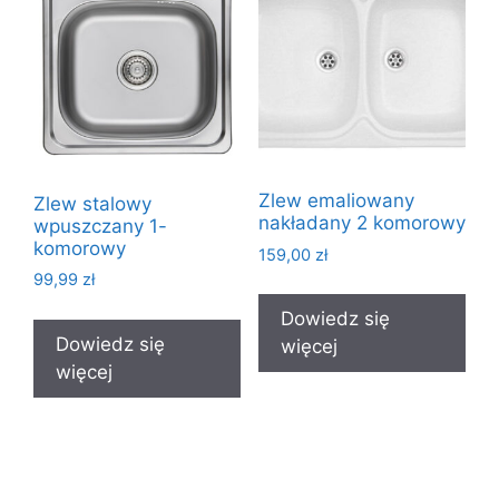
Zlew emaliowany
Zlew stalowy
nakładany 2 komorowy
wpuszczany 1-
komorowy
159,00
zł
99,99
zł
Dowiedz się
Dowiedz się
więcej
więcej