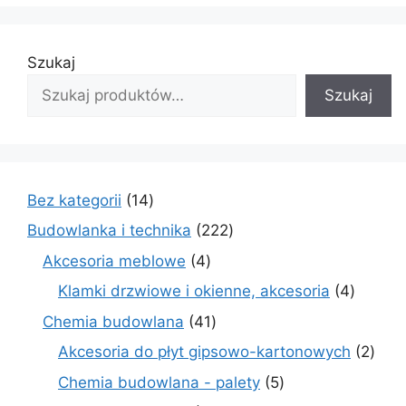
Szukaj
Szukaj
14
Bez kategorii
14
produktów
222
Budowlanka i technika
222
produkty
4
Akcesoria meblowe
4
produkty
4
Klamki drzwiowe i okienne, akcesoria
4
produkt
41
Chemia budowlana
41
produktów
2
Akcesoria do płyt gipsowo-kartonowych
2
prod
5
Chemia budowlana - palety
5
produktów