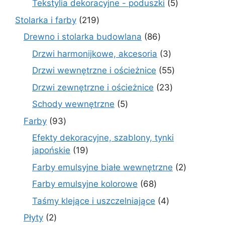
5
Tekstylia dekoracyjne - poduszki
5
produktów
219
Stolarka i farby
219
produktów
86
Drewno i stolarka budowlana
86
produktów
3
Drzwi harmonijkowe, akcesoria
3
produkty
55
Drzwi wewnętrzne i ościeżnice
55
produktów
23
Drzwi zewnętrzne i ościeżnice
23
produkty
5
Schody wewnętrzne
5
produktów
93
Farby
93
produkty
Efekty dekoracyjne, szablony, tynki
19
japońskie
19
produktów
2
Farby emulsyjne białe wewnętrzne
2
produkty
68
Farby emulsyjne kolorowe
68
produktów
4
Taśmy klejące i uszczelniające
4
produkty
2
Płyty
2