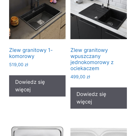
Zlew granitowy 1-
Zlew granitowy
komorowy
wpuszczany
jednokomorowy z
519,00
zł
ociekaczem
499,00
zł
Dowiedz się
więcej
Dowiedz się
więcej