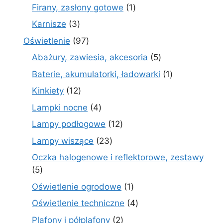
produkty
1
Firany, zasłony gotowe
1
produkt
3
Karnisze
3
produkty
97
Oświetlenie
97
produktów
5
Abażury, zawiesia, akcesoria
5
produktów
1
Baterie, akumulatorki, ładowarki
1
produkt
12
Kinkiety
12
produktów
4
Lampki nocne
4
produkty
12
Lampy podłogowe
12
produktów
23
Lampy wiszące
23
produkty
Oczka halogenowe i reflektorowe, zestawy
5
5
produktów
1
Oświetlenie ogrodowe
1
produkt
4
Oświetlenie techniczne
4
produkty
2
Plafony i półplafony
2