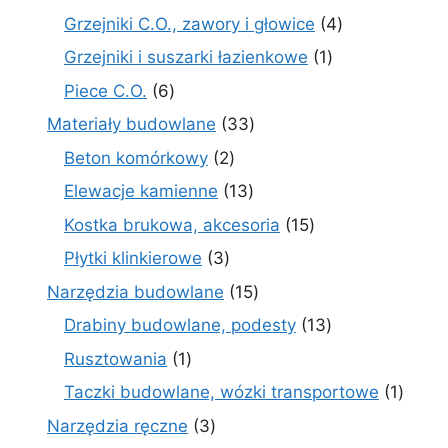
produkty
4
Grzejniki C.O., zawory i głowice
4
produkty
1
Grzejniki i suszarki łazienkowe
1
produkt
6
Piece C.O.
6
produktów
33
Materiały budowlane
33
produkty
2
Beton komórkowy
2
produkty
13
Elewacje kamienne
13
produktów
15
Kostka brukowa, akcesoria
15
produktów
3
Płytki klinkierowe
3
produkty
15
Narzędzia budowlane
15
produktów
13
Drabiny budowlane, podesty
13
produktów
1
Rusztowania
1
produkt
1
Taczki budowlane, wózki transportowe
1
produ
3
Narzędzia ręczne
3