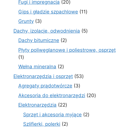
20
Fugi i impregnacja
20
produktów
11
Gips i gładzie szpachlowe
11
produktów
3
Grunty
3
produkty
5
Dachy, izolacje, odwodnienia
5
produktów
2
Dachy bitumiczne
2
produkty
Płyty poliwęglanowe i poliestrowe, osprzęt
1
1
produkt
2
Wełna mineralna
2
produkty
53
Elektronarzędzia i osprzęt
53
produkty
3
Agregaty prądotwórcze
3
produkty
20
Akcesoria do elektronarzędzi
20
produktów
22
Elektronarzędzia
22
produkty
2
Sprzęt i akcesoria myjące
2
produkty
2
Szlifierki, polerki
2