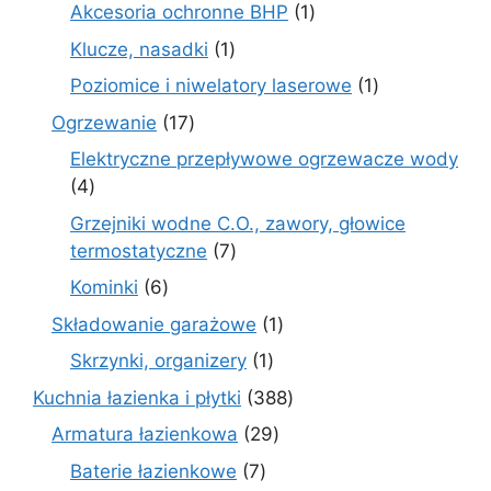
produkty
1
Akcesoria ochronne BHP
1
produkt
1
Klucze, nasadki
1
produkt
1
Poziomice i niwelatory laserowe
1
produkt
17
Ogrzewanie
17
produktów
Elektryczne przepływowe ogrzewacze wody
4
4
produkty
Grzejniki wodne C.O., zawory, głowice
7
termostatyczne
7
produktów
6
Kominki
6
produktów
1
Składowanie garażowe
1
produkt
1
Skrzynki, organizery
1
produkt
388
Kuchnia łazienka i płytki
388
produktów
29
Armatura łazienkowa
29
produktów
7
Baterie łazienkowe
7