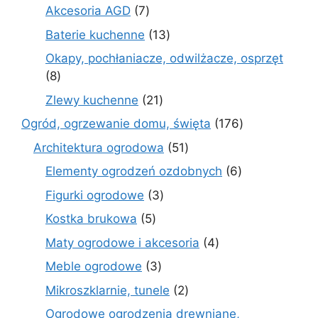
produktów
7
Akcesoria AGD
7
produktów
13
Baterie kuchenne
13
produktów
Okapy, pochłaniacze, odwilżacze, osprzęt
8
8
produktów
21
Zlewy kuchenne
21
produktów
176
Ogród, ogrzewanie domu, święta
176
produktów
51
Architektura ogrodowa
51
produktów
6
Elementy ogrodzeń ozdobnych
6
produktów
3
Figurki ogrodowe
3
produkty
5
Kostka brukowa
5
produktów
4
Maty ogrodowe i akcesoria
4
produkty
3
Meble ogrodowe
3
produkty
2
Mikroszklarnie, tunele
2
produkty
Ogrodowe ogrodzenia drewniane,