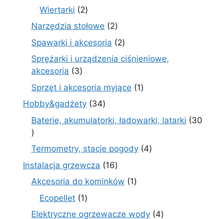
produkty
2
Wiertarki
2
produkty
2
Narzędzia stołowe
2
produkty
2
Spawarki i akcesoria
2
produkty
Sprężarki i urządzenia ciśnieniowe,
3
akcesoria
3
produkty
1
Sprzęt i akcesoria myjące
1
produkt
34
Hobby&gadżety
34
produkty
Baterie, akumulatorki, ładowarki, latarki
30
30
produktów
4
Termometry, stacje pogody
4
produkty
16
Instalacja grzewcza
16
produktów
1
Akcesoria do kominków
1
produkt
1
Ecopellet
1
produkt
4
Elektryczne ogrzewacze wody
4