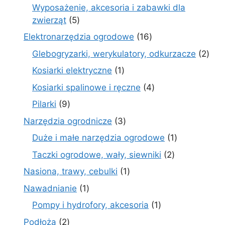
produktów
Wyposażenie, akcesoria i zabawki dla
5
zwierząt
5
produktów
16
Elektronarzędzia ogrodowe
16
produktów
2
Glebogryzarki, werykulatory, odkurzacze
2
prod
1
Kosiarki elektryczne
1
produkt
4
Kosiarki spalinowe i ręczne
4
produkty
9
Pilarki
9
produktów
3
Narzędzia ogrodnicze
3
produkty
1
Duże i małe narzędzia ogrodowe
1
produkt
2
Taczki ogrodowe, wały, siewniki
2
produkty
1
Nasiona, trawy, cebulki
1
produkt
1
Nawadnianie
1
produkt
1
Pompy i hydrofory, akcesoria
1
produkt
2
Podłoża
2