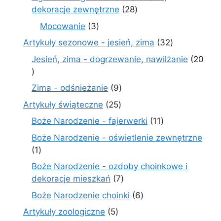
28
dekoracje zewnętrzne
28
produktów
3
Mocowanie
3
produkty
32
Artykuły sezonowe - jesień, zima
32
produkty
Jesień, zima - dogrzewanie, nawilżanie
20
20
produktów
9
Zima - odśnieżanie
9
produktów
25
Artykuły świąteczne
25
produktów
11
Boże Narodzenie - fajerwerki
11
produktów
Boże Narodzenie - oświetlenie zewnętrzne
1
1
produkt
Boże Narodzenie - ozdoby choinkowe i
7
dekoracje mieszkań
7
produktów
6
Boże Narodzenie choinki
6
produktów
5
Artykuły zoologiczne
5