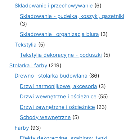
produkty
6
Składowanie i przechowywanie
6
produktów
Składowanie - pudełka, koszyki, gazetniki
3
3
produkty
3
Składowanie i organizacja biura
3
produkty
5
Tekstylia
5
produktów
5
Tekstylia dekoracyjne - poduszki
5
produktów
219
Stolarka i farby
219
produktów
86
Drewno i stolarka budowlana
86
produktów
3
Drzwi harmonijkowe, akcesoria
3
produkty
55
Drzwi wewnętrzne i ościeżnice
55
produktów
23
Drzwi zewnętrzne i ościeżnice
23
produkty
5
Schody wewnętrzne
5
produktów
93
Farby
93
produkty
Efekty dekoracyjne, szablony, tynki