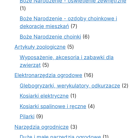
Boże Narodzenie - oświetlenie zewnętrzne
1
1
produkt
Boże Narodzenie - ozdoby choinkowe i
7
dekoracje mieszkań
7
produktów
6
Boże Narodzenie choinki
6
produktów
5
Artykuły zoologiczne
5
produktów
Wyposażenie, akcesoria i zabawki dla
5
zwierząt
5
produktów
16
Elektronarzędzia ogrodowe
16
produktów
2
Glebogryzarki, werykulatory, odkurzacze
2
prod
1
Kosiarki elektryczne
1
produkt
4
Kosiarki spalinowe i ręczne
4
produkty
9
Pilarki
9
produktów
3
Narzędzia ogrodnicze
3
produkty
1
Duże i małe narzędzia ogrodowe
1