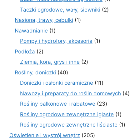
produkt
2
Taczki ogrodowe, wały, siewniki
2
produkty
1
Nasiona, trawy, cebulki
1
produkt
1
Nawadnianie
1
produkt
1
Pompy i hydrofory, akcesoria
1
produkt
2
Podłoża
2
produkty
2
Ziemia, kora, grys i inne
2
produkty
40
Rośliny, doniczki
40
produktów
11
Doniczki i osłonki ceramiczne
11
produktów
4
Nawozy i preparaty do roślin domowych
4
prod
23
Rośliny balkonowe i rabatowe
23
produkty
1
Rośliny ogrodowe zewnętrzne iglaste
1
produkt
1
Rośliny ogrodowe zewnętrzne liściaste
1
produk
205
Oświetlenie i wystrój wnętrz
205