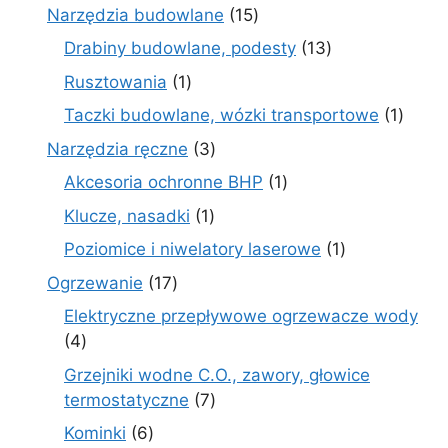
produkty
15
Narzędzia budowlane
15
produktów
13
Drabiny budowlane, podesty
13
produktów
1
Rusztowania
1
produkt
1
Taczki budowlane, wózki transportowe
1
produ
3
Narzędzia ręczne
3
produkty
1
Akcesoria ochronne BHP
1
produkt
1
Klucze, nasadki
1
produkt
1
Poziomice i niwelatory laserowe
1
produkt
17
Ogrzewanie
17
produktów
Elektryczne przepływowe ogrzewacze wody
4
4
produkty
Grzejniki wodne C.O., zawory, głowice
7
termostatyczne
7
produktów
6
Kominki
6