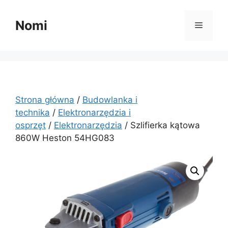
Przejdź
do
Nomi
Menu
treści
Strona główna
/
Budowlanka i
technika
/
Elektronarzędzia i
osprzęt
/
Elektronarzędzia
/ Szlifierka kątowa
860W Heston 54HG083