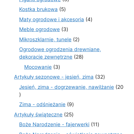
produkty
5
Kostka brukowa
5
produktów
4
Maty ogrodowe i akcesoria
4
produkty
3
Meble ogrodowe
3
produkty
2
Mikroszklarnie, tunele
2
produkty
Ogrodowe ogrodzenia drewniane,
28
dekoracje zewnętrzne
28
produktów
3
Mocowanie
3
produkty
32
Artykuły sezonowe - jesień, zima
32
produkty
Jesień, zima - dogrzewanie, nawilżanie
20
20
produktów
9
Zima - odśnieżanie
9
produktów
25
Artykuły świąteczne
25
produktów
11
Boże Narodzenie - fajerwerki
11
produktów