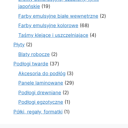
19
japońskie
19
produktów
2
Farby emulsyjne białe wewnętrzne
2
produkty
68
Farby emulsyjne kolorowe
68
produktów
4
Taśmy klejące i uszczelniające
4
produkty
2
Płyty
2
produkty
2
Blaty robocze
2
produkty
37
Podłogi twarde
37
produktów
3
Akcesoria do podłóg
3
produkty
29
Panele laminowane
29
produktów
2
Podłogi drewniane
2
produkty
1
Podłogi egzotyczne
1
produkt
1
Półki, regały, formatki
1
produkt