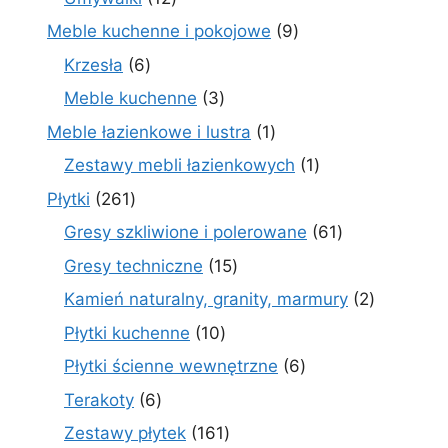
produktów
9
Meble kuchenne i pokojowe
9
produktów
6
Krzesła
6
produktów
3
Meble kuchenne
3
produkty
1
Meble łazienkowe i lustra
1
produkt
1
Zestawy mebli łazienkowych
1
produkt
261
Płytki
261
produktów
61
Gresy szkliwione i polerowane
61
produktów
15
Gresy techniczne
15
produktów
2
Kamień naturalny, granity, marmury
2
produkty
10
Płytki kuchenne
10
produktów
6
Płytki ścienne wewnętrzne
6
produktów
6
Terakoty
6
produktów
161
Zestawy płytek
161