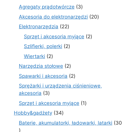
produkty
3
Agregaty prądotwórcze
3
produkty
20
Akcesoria do elektronarzędzi
20
produktów
22
Elektronarzędzia
22
produkty
2
Sprzęt i akcesoria myjące
2
produkty
2
Szlifierki, polerki
2
produkty
2
Wiertarki
2
produkty
2
Narzędzia stołowe
2
produkty
2
Spawarki i akcesoria
2
produkty
Sprężarki i urządzenia ciśnieniowe,
3
akcesoria
3
produkty
1
Sprzęt i akcesoria myjące
1
produkt
34
Hobby&gadżety
34
produkty
Baterie, akumulatorki, ładowarki, latarki
30
30