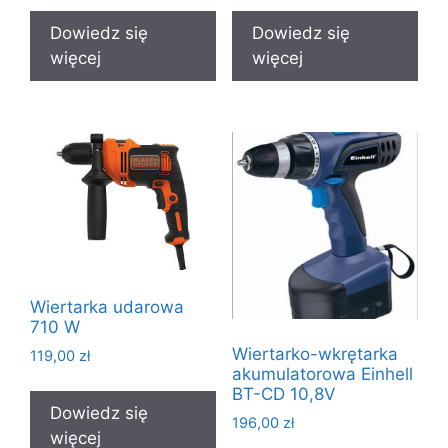
Dowiedz się
Dowiedz się
więcej
więcej
Wiertarka udarowa
710 W
Wiertarko-wkrętarka
119,00
zł
akumulatorowa Einhell
BT-CD 10,8V
Dowiedz się
196,00
zł
więcej