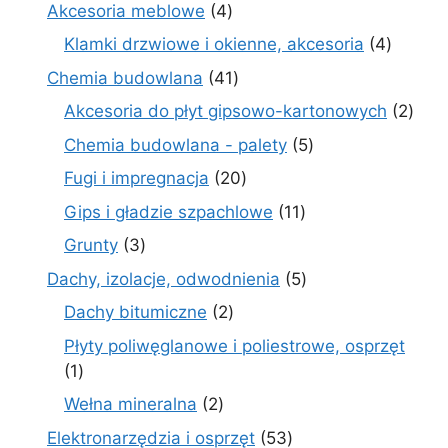
produkty
4
Akcesoria meblowe
4
produkty
4
Klamki drzwiowe i okienne, akcesoria
4
produkt
41
Chemia budowlana
41
produktów
2
Akcesoria do płyt gipsowo-kartonowych
2
prod
5
Chemia budowlana - palety
5
produktów
20
Fugi i impregnacja
20
produktów
11
Gips i gładzie szpachlowe
11
produktów
3
Grunty
3
produkty
5
Dachy, izolacje, odwodnienia
5
produktów
2
Dachy bitumiczne
2
produkty
Płyty poliwęglanowe i poliestrowe, osprzęt
1
1
produkt
2
Wełna mineralna
2
produkty
53
Elektronarzędzia i osprzęt
53