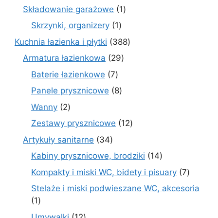
produktów
1
Składowanie garażowe
1
produkt
1
Skrzynki, organizery
1
produkt
388
Kuchnia łazienka i płytki
388
produktów
29
Armatura łazienkowa
29
produktów
7
Baterie łazienkowe
7
produktów
8
Panele prysznicowe
8
produktów
2
Wanny
2
produkty
12
Zestawy prysznicowe
12
produktów
34
Artykuły sanitarne
34
produkty
14
Kabiny prysznicowe, brodziki
14
produktów
7
Kompakty i miski WC, bidety i pisuary
7
produk
Stelaże i miski podwieszane WC, akcesoria
1
1
produkt
12
Umywalki
12