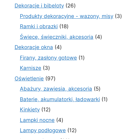
produktów
26
Dekoracje i bibeloty
26
produktów
3
Produkty dekoracyjne - wazony, misy
3
produk
18
Ramki i obrazki
18
produktów
4
Świece, świeczniki, akcesoria
4
produkty
4
Dekoracje okna
4
produkty
1
Firany, zasłony gotowe
1
produkt
3
Karnisze
3
produkty
97
Oświetlenie
97
produktów
5
Abażury, zawiesia, akcesoria
5
produktów
1
Baterie, akumulatorki, ładowarki
1
produkt
12
Kinkiety
12
produktów
4
Lampki nocne
4
produkty
12
Lampy podłogowe
12
produktów