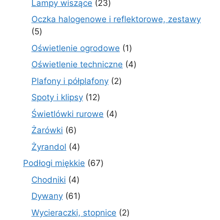
23
Lampy wiszące
23
produkty
Oczka halogenowe i reflektorowe, zestawy
5
5
produktów
1
Oświetlenie ogrodowe
1
produkt
4
Oświetlenie techniczne
4
produkty
2
Plafony i półplafony
2
produkty
12
Spoty i klipsy
12
produktów
4
Świetlówki rurowe
4
produkty
6
Żarówki
6
produktów
4
Żyrandol
4
produkty
67
Podłogi miękkie
67
produktów
4
Chodniki
4
produkty
61
Dywany
61
produktów
2
Wycieraczki, stopnice
2