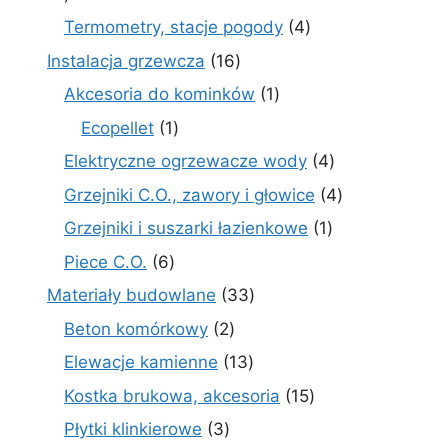
produktów
4
Termometry, stacje pogody
4
produkty
16
Instalacja grzewcza
16
produktów
1
Akcesoria do kominków
1
produkt
1
Ecopellet
1
produkt
4
Elektryczne ogrzewacze wody
4
produkty
4
Grzejniki C.O., zawory i głowice
4
produkty
1
Grzejniki i suszarki łazienkowe
1
produkt
6
Piece C.O.
6
produktów
33
Materiały budowlane
33
produkty
2
Beton komórkowy
2
produkty
13
Elewacje kamienne
13
produktów
15
Kostka brukowa, akcesoria
15
produktów
3
Płytki klinkierowe
3