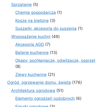
produktów
5
Sprzątanie
5
produktów
1
Chemia gospodarcza
1
produkt
3
Kosze na bieliznę
3
produkty
1
Suszarki, akcesoria do suszenia
1
produkt
49
Wyposażenie kuchni
49
produktów
7
Akcesoria AGD
7
produktów
13
Baterie kuchenne
13
produktów
Okapy, pochłaniacze, odwilżacze, osprzęt
8
8
produktów
21
Zlewy kuchenne
21
produktów
176
Ogród, ogrzewanie domu, święta
176
produktów
51
Architektura ogrodowa
51
produktów
6
Elementy ogrodzeń ozdobnych
6
produktów
3
Figurki ogrodowe
3