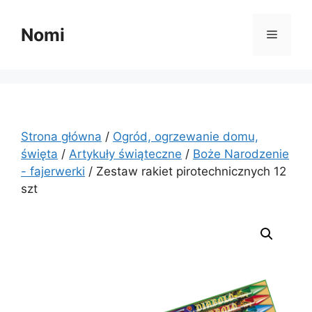
Przejdź
do
Nomi
Menu
treści
Strona główna
/
Ogród, ogrzewanie domu,
święta
/
Artykuły świąteczne
/
Boże Narodzenie
- fajerwerki
/ Zestaw rakiet pirotechnicznych 12
szt