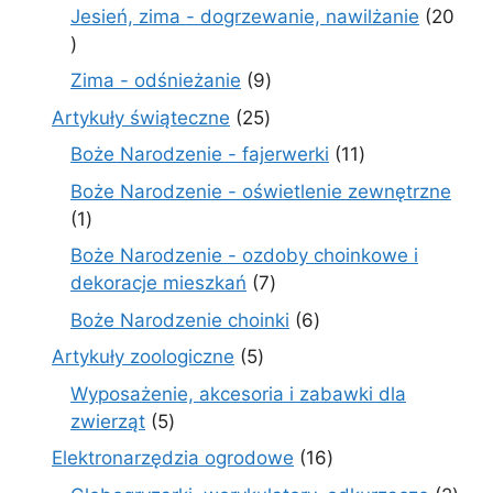
produkty
Jesień, zima - dogrzewanie, nawilżanie
20
20
produktów
9
Zima - odśnieżanie
9
produktów
25
Artykuły świąteczne
25
produktów
11
Boże Narodzenie - fajerwerki
11
produktów
Boże Narodzenie - oświetlenie zewnętrzne
1
1
produkt
Boże Narodzenie - ozdoby choinkowe i
7
dekoracje mieszkań
7
produktów
6
Boże Narodzenie choinki
6
produktów
5
Artykuły zoologiczne
5
produktów
Wyposażenie, akcesoria i zabawki dla
5
zwierząt
5
produktów
16
Elektronarzędzia ogrodowe
16
produktów