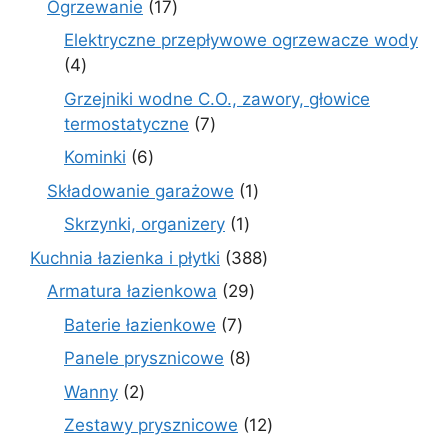
17
Ogrzewanie
17
produktów
Elektryczne przepływowe ogrzewacze wody
4
4
produkty
Grzejniki wodne C.O., zawory, głowice
7
termostatyczne
7
produktów
6
Kominki
6
produktów
1
Składowanie garażowe
1
produkt
1
Skrzynki, organizery
1
produkt
388
Kuchnia łazienka i płytki
388
produktów
29
Armatura łazienkowa
29
produktów
7
Baterie łazienkowe
7
produktów
8
Panele prysznicowe
8
produktów
2
Wanny
2
produkty
12
Zestawy prysznicowe
12