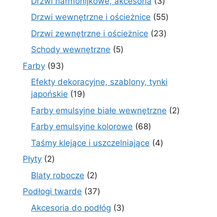
3
Drzwi harmonijkowe, akcesoria
3
produkty
55
Drzwi wewnętrzne i ościeżnice
55
produktów
23
Drzwi zewnętrzne i ościeżnice
23
produkty
5
Schody wewnętrzne
5
produktów
93
Farby
93
produkty
Efekty dekoracyjne, szablony, tynki
19
japońskie
19
produktów
2
Farby emulsyjne białe wewnętrzne
2
produkty
68
Farby emulsyjne kolorowe
68
produktów
4
Taśmy klejące i uszczelniające
4
produkty
2
Płyty
2
produkty
2
Blaty robocze
2
produkty
37
Podłogi twarde
37
produktów
3
Akcesoria do podłóg
3