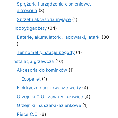
produkty
Sprężarki i urządzenia ciśnieniowe,
3
akcesoria
3
produkty
1
Sprzęt i akcesoria myjące
1
produkt
34
Hobby&gadżety
34
produkty
Baterie, akumulatorki, ładowarki, latarki
30
30
produktów
4
Termometry, stacje pogody
4
produkty
16
Instalacja grzewcza
16
produktów
1
Akcesoria do kominków
1
produkt
1
Ecopellet
1
produkt
4
Elektryczne ogrzewacze wody
4
produkty
4
Grzejniki C.O., zawory i głowice
4
produkty
1
Grzejniki i suszarki łazienkowe
1
produkt
6
Piece C.O.
6