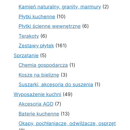
produktów
2
Kamień naturalny, granity, marmury
2
produkty
10
Płytki kuchenne
10
produktów
6
Płytki ścienne wewnętrzne
6
produktów
6
Terakoty
6
produktów
161
Zestawy płytek
161
produktów
5
Sprzątanie
5
produktów
1
Chemia gospodarcza
1
produkt
3
Kosze na bieliznę
3
produkty
1
Suszarki, akcesoria do suszenia
1
produkt
49
Wyposażenie kuchni
49
produktów
7
Akcesoria AGD
7
produktów
13
Baterie kuchenne
13
produktów
Okapy, pochłaniacze, odwilżacze, osprzęt