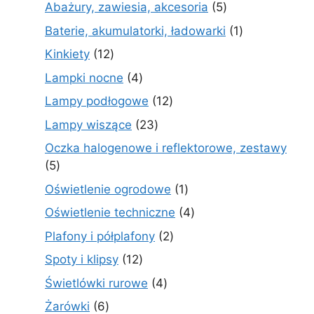
produktów
5
Abażury, zawiesia, akcesoria
5
produktów
1
Baterie, akumulatorki, ładowarki
1
produkt
12
Kinkiety
12
produktów
4
Lampki nocne
4
produkty
12
Lampy podłogowe
12
produktów
23
Lampy wiszące
23
produkty
Oczka halogenowe i reflektorowe, zestawy
5
5
produktów
1
Oświetlenie ogrodowe
1
produkt
4
Oświetlenie techniczne
4
produkty
2
Plafony i półplafony
2
produkty
12
Spoty i klipsy
12
produktów
4
Świetlówki rurowe
4
produkty
6
Żarówki
6