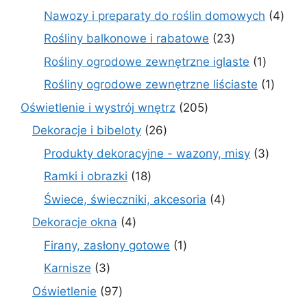
produktów
4
Nawozy i preparaty do roślin domowych
4
prod
23
Rośliny balkonowe i rabatowe
23
produkty
1
Rośliny ogrodowe zewnętrzne iglaste
1
produkt
1
Rośliny ogrodowe zewnętrzne liściaste
1
produk
205
Oświetlenie i wystrój wnętrz
205
produktów
26
Dekoracje i bibeloty
26
produktów
3
Produkty dekoracyjne - wazony, misy
3
produk
18
Ramki i obrazki
18
produktów
4
Świece, świeczniki, akcesoria
4
produkty
4
Dekoracje okna
4
produkty
1
Firany, zasłony gotowe
1
produkt
3
Karnisze
3
produkty
97
Oświetlenie
97