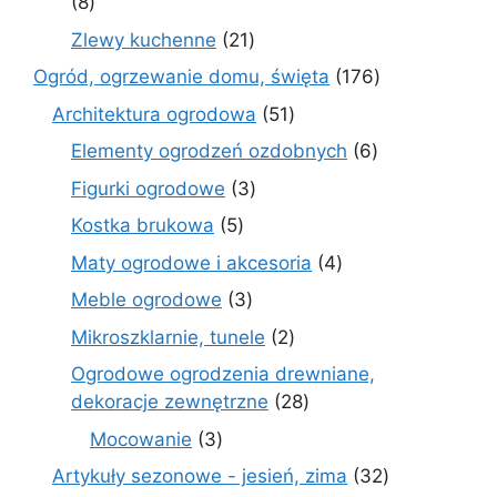
8
8
produktów
21
Zlewy kuchenne
21
produktów
176
Ogród, ogrzewanie domu, święta
176
produktów
51
Architektura ogrodowa
51
produktów
6
Elementy ogrodzeń ozdobnych
6
produktów
3
Figurki ogrodowe
3
produkty
5
Kostka brukowa
5
produktów
4
Maty ogrodowe i akcesoria
4
produkty
3
Meble ogrodowe
3
produkty
2
Mikroszklarnie, tunele
2
produkty
Ogrodowe ogrodzenia drewniane,
28
dekoracje zewnętrzne
28
produktów
3
Mocowanie
3
produkty
32
Artykuły sezonowe - jesień, zima
32