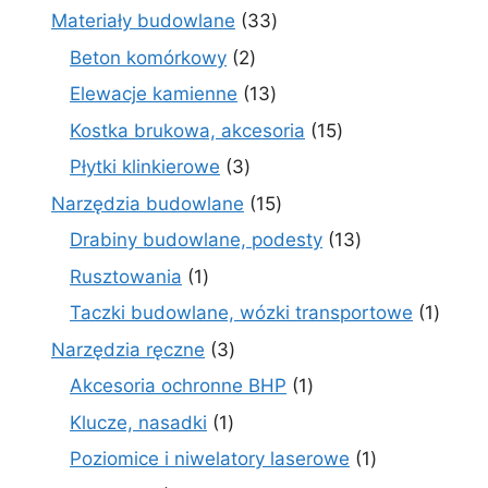
produktów
33
Materiały budowlane
33
produkty
2
Beton komórkowy
2
produkty
13
Elewacje kamienne
13
produktów
15
Kostka brukowa, akcesoria
15
produktów
3
Płytki klinkierowe
3
produkty
15
Narzędzia budowlane
15
produktów
13
Drabiny budowlane, podesty
13
produktów
1
Rusztowania
1
produkt
1
Taczki budowlane, wózki transportowe
1
produ
3
Narzędzia ręczne
3
produkty
1
Akcesoria ochronne BHP
1
produkt
1
Klucze, nasadki
1
produkt
1
Poziomice i niwelatory laserowe
1
produkt