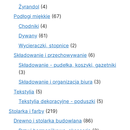
produktów
4
Żyrandol
4
produkty
67
Podłogi miękkie
67
produktów
4
Chodniki
4
produkty
61
Dywany
61
produktów
2
Wycieraczki, stopnice
2
produkty
6
Składowanie i przechowywanie
6
produktów
Składowanie - pudełka, koszyki, gazetniki
3
3
produkty
3
Składowanie i organizacja biura
3
produkty
5
Tekstylia
5
produktów
5
Tekstylia dekoracyjne - poduszki
5
produktów
219
Stolarka i farby
219
produktów
86
Drewno i stolarka budowlana
86
produktów