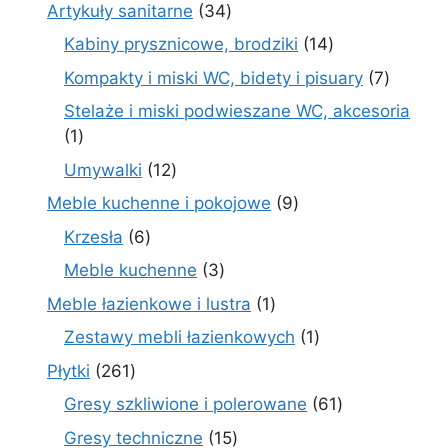
produktów
34
Artykuły sanitarne
34
produkty
14
Kabiny prysznicowe, brodziki
14
produktów
7
Kompakty i miski WC, bidety i pisuary
7
produk
Stelaże i miski podwieszane WC, akcesoria
1
1
produkt
12
Umywalki
12
produktów
9
Meble kuchenne i pokojowe
9
produktów
6
Krzesła
6
produktów
3
Meble kuchenne
3
produkty
1
Meble łazienkowe i lustra
1
produkt
1
Zestawy mebli łazienkowych
1
produkt
261
Płytki
261
produktów
61
Gresy szkliwione i polerowane
61
produktów
15
Gresy techniczne
15