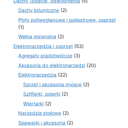
5
Dachy, izolacje, odwodnienia
5
produktów
2
Dachy bitumiczne
2
produkty
Płyty poliwęglanowe i poliestrowe, osprzęt
1
1
produkt
2
Wełna mineralna
2
produkty
53
Elektronarzędzia i osprzęt
53
produkty
3
Agregaty prądotwórcze
3
produkty
20
Akcesoria do elektronarzędzi
20
produktów
22
Elektronarzędzia
22
produkty
2
Sprzęt i akcesoria myjące
2
produkty
2
Szlifierki, polerki
2
produkty
2
Wiertarki
2
produkty
2
Narzędzia stołowe
2
produkty
2
Spawarki i akcesoria
2