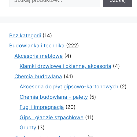
14
Bez kategorii
14
produktów
222
Budowlanka i technika
222
produkty
4
Akcesoria meblowe
4
produkty
4
Klamki drzwiowe i okienne, akcesoria
4
produkt
41
Chemia budowlana
41
produktów
2
Akcesoria do płyt gipsowo-kartonowych
2
prod
5
Chemia budowlana - palety
5
produktów
20
Fugi i impregnacja
20
produktów
11
Gips i gładzie szpachlowe
11
produktów
3
Grunty
3
produkty