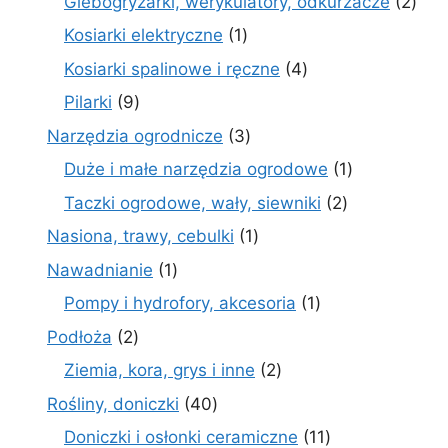
2
Glebogryzarki, werykulatory, odkurzacze
2
prod
1
Kosiarki elektryczne
1
produkt
4
Kosiarki spalinowe i ręczne
4
produkty
9
Pilarki
9
produktów
3
Narzędzia ogrodnicze
3
produkty
1
Duże i małe narzędzia ogrodowe
1
produkt
2
Taczki ogrodowe, wały, siewniki
2
produkty
1
Nasiona, trawy, cebulki
1
produkt
1
Nawadnianie
1
produkt
1
Pompy i hydrofory, akcesoria
1
produkt
2
Podłoża
2
produkty
2
Ziemia, kora, grys i inne
2
produkty
40
Rośliny, doniczki
40
produktów
11
Doniczki i osłonki ceramiczne
11